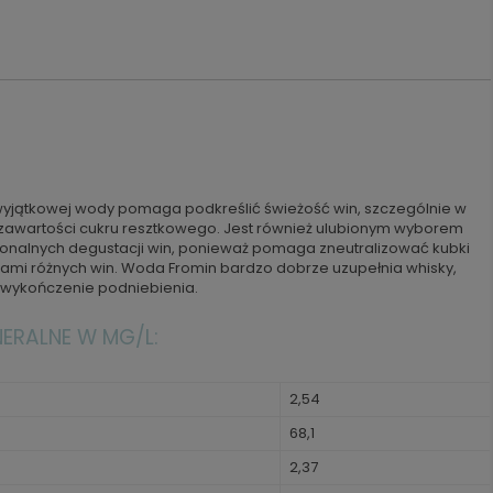
j wyjątkowej wody pomaga podkreślić świeżość win, szczególnie w
 zawartości cukru resztkowego. Jest również ulubionym wyborem
nalnych degustacji win, ponieważ pomaga zneutralizować kubki
i różnych win. Woda Fromin bardzo dobrze uzupełnia whisky,
 wykończenie podniebienia.
NERALNE W MG/L:
2,54
68,1
2,37