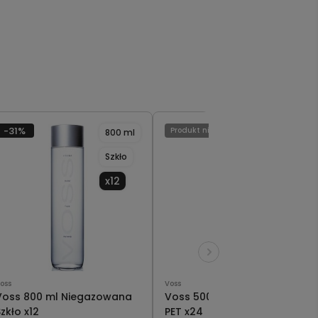
-31%
Produkt niedostępny
800 ml
500 ml
Szkło
PET
x12
x24
oss
Voss
Voss 800 ml Niegazowana
Voss 500 ml Niegazowana
zkło x12
PET x24