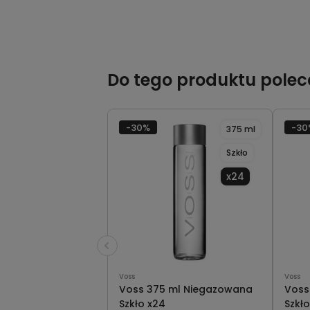
Do tego produktu pole
-30%
-30
375 ml
Szkło
x24
Voss
Voss
Voss 375 ml Niegazowana
Voss
Szkło x24
Szkło