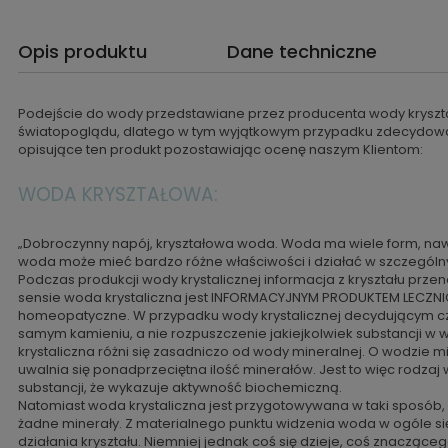
Opis produktu
Dane techniczne
Podejście do wody przedstawiane przez producenta wody kryszta
światopoglądu, dlatego w tym wyjątkowym przypadku zdecydowa
opisujące ten produkt pozostawiając ocenę naszym Klientom:
WODA KRYSZTAŁOWA:
„Dobroczynny napój, kryształowa woda. Woda ma wiele form, naw
woda może mieć bardzo różne właściwości i działać w szczególn
Podczas produkcji wody krystalicznej informacja z kryształu prze
sensie woda krystaliczna jest INFORMACYJNYM PRODUKTEM LECZNIC
homeopatyczne. W przypadku wody krystalicznej decydującym czy
samym kamieniu, a nie rozpuszczenie jakiejkolwiek substancji w
krystaliczna różni się zasadniczo od wody mineralnej. O wodzie 
uwalnia się ponadprzeciętna ilość minerałów. Jest to więc rodzaj 
substancji, że wykazuje aktywność biochemiczną.
Natomiast woda krystaliczna jest przygotowywana w taki sposób,
żadne minerały. Z materialnego punktu widzenia woda w ogóle s
działania kryształu. Niemniej jednak coś się dzieje, coś znacząceg