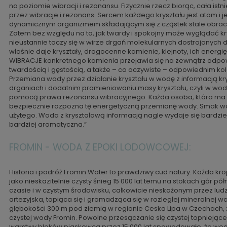
na poziomie wibracji i rezonansu. Fizycznie rzecz biorąc, cała is
przez wibracje i rezonans. Sercem każdego kryształu jest atom i j
dynamicznym organizmem składającym się z cząstek stale obraca
Zatem bez względu na to, jak twardy i spokojny może wyglądać kry
nieustannie toczy się w wirze drgań molekularnych dostrojonych do 
właśnie daje kryształy, drogocenne kamienie, klejnoty, ich energię
WIBRACJE konkretnego kamienia przejawia się na zewnątrz odpo
twardością i gęstością, a także – co oczywiste – odpowiednim ko
Przemiana wody przez działanie kryształu w wodę z informacją kr
drganiach i dodatnim promieniowaniu masy kryształu, czyli w wod
pomocą prawa rezonansu wibracyjnego. Każda osoba, która ma 
bezpiecznie rozpozna tę energetyczną przemianę wody. Smak wo
użytego. Woda z kryształową informacją nagle wydaje się bardziej
bardziej aromatyczna.”
FROMIN - WODA Z EPOKI LODOWCOWEJ:
Historia i podróż Fromin Water to prawdziwy cud natury. Każda kr
jako nieskazitelnie czysty śnieg 15 000 lat temu na stokach gór 
czasie i w czystym środowisku, całkowicie nieskażonym przez ludz
artezyjska, topiąca się i gromadząca się w rozległej mineralnej 
głębokości 300 m pod ziemią w regionie Ceska Lipa w Czechach,
czystej wody Fromin. Powolne przesączanie się czystej topnieją
warstwy bloków piaskowca przez 15 000 lat spowodowało, że woda