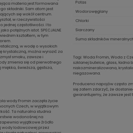
Potas
tniejąca materia jest formowana
ego składniki. Sam atom jest
Wodorowęglany
jących się wokół centrum.
ształ, w rzeczywistości
Chlorki
jednej częstotliwości. I to
Siarczany
 jako potężnych istot. SPECJALNE
wiednim kształtem, w tym
Suma składników mineralnyc
lorem.
ystaliczną, w wodę o wysokich
ę krystaliczną, można wyrazić za
zmysł smaku, zawsze i
Tagi: Woda Fromin, Woda z Cz
dy zmienia się od pierwotnego
szklanej butelce, glass, ładna 
 miękka, świeższa, gęstsza,
niskozmineralizowana, krystalic
niegazowana.
Producenci napojów często zm
się zatem zdarzyć, że dostanie
gwarantujemy, że zawsze jest t
opla wody Fromin zaczęła życie
północnych Czech, w wyjątkowym
kość. Ta naturalna studnia
warstwie wodonośnej na
 zapewnia wyjątkowe źródło
cej wody lodowcowej przez
 uległa naturalnej, niewysokiej