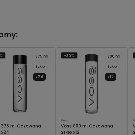
camy:
%
-30%
375 ml
800 ml
Szkło
Szkło
x24
x12
Voss
V
 375 ml Gazowana
Voss 800 ml Gazowana
 x24
Szkło x12
S