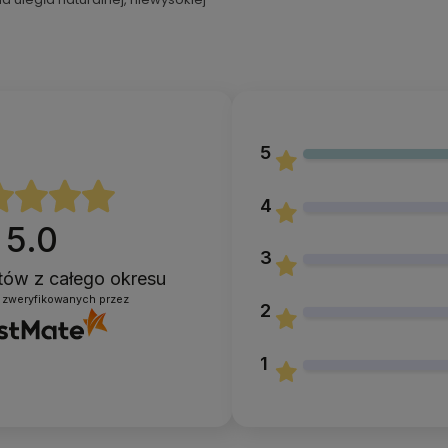
5
4
5.0
3
ntów
z całego okresu
 zweryfikowanych przez
2
1