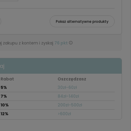
Pokaż alternatywne produkty
j zakupu z kontem i zyskaj
76
pkt
aj
Rabat
Oszczędzasz
5%
30zł-60zł
7%
84zł-140zł
10%
200zł-500zł
12%
>600zł