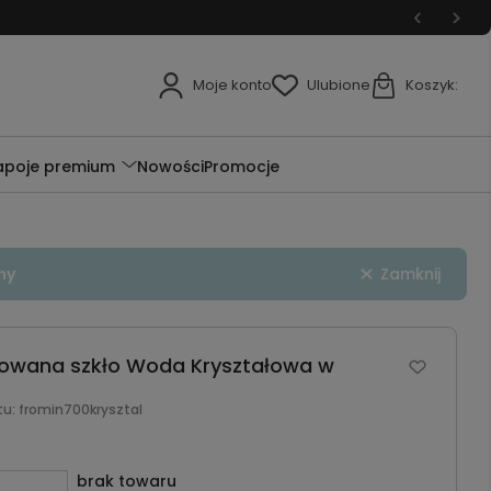
Moje konto
Ulubione
Koszyk:
apoje premium
Nowości
Promocje
ny
Zamknij
zowana szkło Woda Kryształowa w
tu:
fromin700krysztal
brak towaru