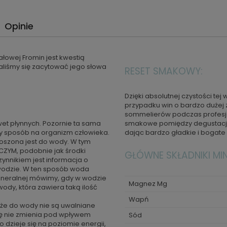
Opinie
łowej Fromin jest kwestią
liśmy się zacytować jego słowa
RESET SMAKOWY:
Dzięki absolutnej czystości te
przypadku win o bardzo dużej
sommelierów podczas profesjo
et płynnych. Pozornie ta sama
smakowe pomiędzy degustacjam
y sposób na organizm człowieka.
dając bardzo gładkie i bogate
noszona jest do wody. W tym
ZYM, podobnie jak środki
GŁÓWNE SKŁADNIKI MI
nnikiem jest informacja o
 wodzie. W ten sposób woda
mineralnej mówimy, gdy w wodzie
Magnez Mg
wody, która zawiera taką ilość
Wapń
 że do wody nie są uwalniane
ię nie zmienia pod wpływem
Sód
o dzieje się na poziomie energii,