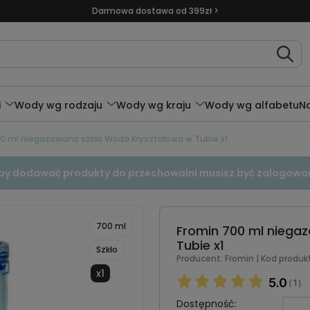
Darmowa dostawa od 399zł >
i
Wody wg rodzaju
Wody wg kraju
Wody wg alfabetu
N
0 ml niegazowana szkło Woda Kryształowa w Tubie x1
by dodawać produkty do przechowalni musisz być zalogowa
700 ml
Fromin 700 ml niega
Tubie x1
Szkło
Producent:
Fromin
| Kod produk
x1
5.0
1
(
)
Dostępność: