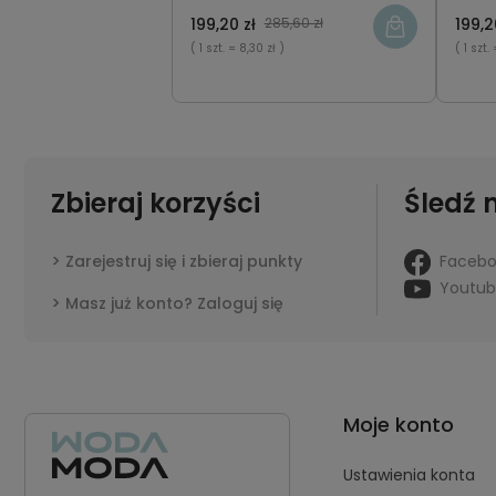
199,20 zł
285,60 zł
199,2
( 1 szt.
= 8,30 zł )
( 1 szt.
Zbieraj korzyści
Śledź 
Faceb
Zarejestruj się i zbieraj punkty
Youtu
Masz już konto? Zaloguj się
Moje konto
Ustawienia konta