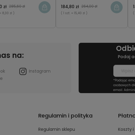
0 zł
285,60 zł
184,80 zł
264,00 zł
1
= 8,30 zł )
( 1 szt.
= 15,40 zł )
(
Odbi
nas na:
Podaj a
ook
Instagram
be
*Podając ema
osobowych dl
email. Admini
Regulamin i polityka
Płatn
Regulamin sklepu
Koszty 