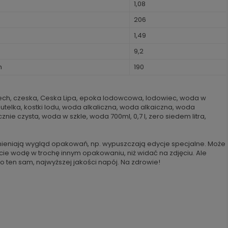
1,08
206
1,49
9,2
h
190
ech, czeska, Ceska Lipa, epoka lodowcowa, lodowiec, woda w
butelka, kostki lodu, woda alkaliczna, woda alkaiczna, woda
znie czysta, woda w szkle, woda 700ml, 0,7 l, zero siedem litra,
ieniają wygląd opakowań, np. wypuszczają edycje specjalne. Może
cie wodę w trochę innym opakowaniu, niż widać na zdjęciu. Ale
o ten sam, najwyższej jakości napój. Na zdrowie!