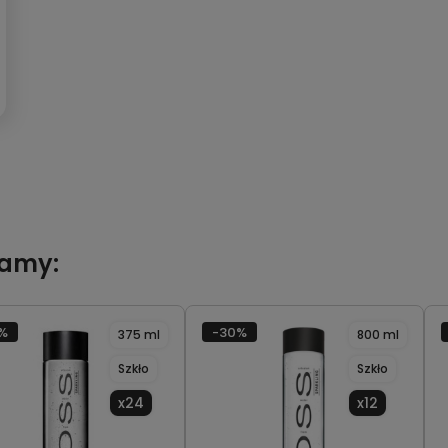
camy:
%
-30%
375 ml
800 ml
Szkło
Szkło
x24
x12