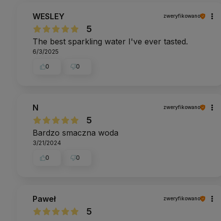
WESLEY
zweryfikowano
5
The best sparkling water I've ever tasted.
6/3/2025
0
0
N
zweryfikowano
5
Bardzo smaczna woda
3/21/2024
0
0
Paweł
zweryfikowano
5