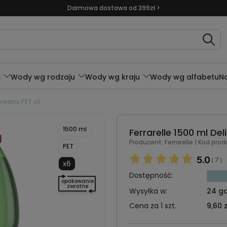
Darmowa dostawa od 399zł >
i
Wody wg rodzaju
Wody wg kraju
Wody wg alfabetu
N
zowana PET x6
1500 ml
Ferrarelle 1500 ml De
Producent:
Ferrarelle
| Kod prod
PET
5.0
7
(
)
x6
Dostępność:
opakowanie
zwrotne
Wysyłka w:
24 go
Cena za 1 szt.
9,60 z