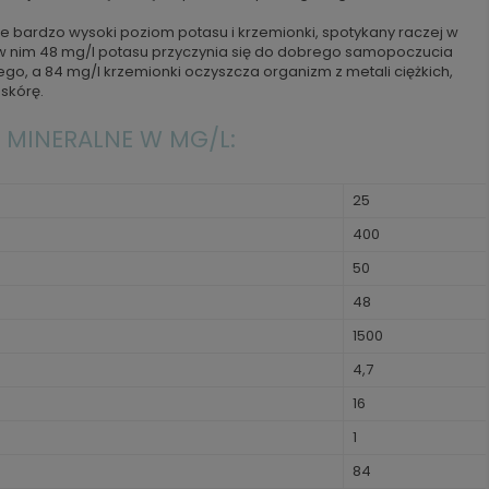
 bardzo wysoki poziom potasu i krzemionki, spotykany raczej w
w nim 48 mg/l potasu przyczynia się do dobrego samopoczucia
o, a 84 mg/l krzemionki oczyszcza organizm z metali ciężkich,
skórę.
 MINERALNE W MG/L:
25
400
50
48
1500
4,7
16
1
84