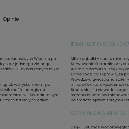
Opinie
IDEALNA DO POSIŁKÓW
tach południowych Włoch, a po
Mikro bąbelki + cenne minerał
tryska z jedynego zimnego
Serwowanie Ferrarelle przy st
erałów i 100% naturalnych mikro
Ale to nie wszystko. Dzięki w
samopoczucia i sprawia, że p
Prawdziwa gwiazda na stole i 
iej, jak wytryska z ziemi po
minerałów, która łączy smak i
si witalność i energię do
Smaczniejsza niż woda niegaz
minerałami i w 100% naturalnymi
stężeniu minerałów i niepowta
u, trafia na stoły na całym
najsmaczniejszym sprzymier
WYJĄTKOWA MINERALI
Dzięki 1500 mg/l wodorowęgla