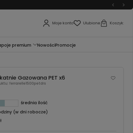
Moje konto
Ulubione
Koszyk:
apoje premium
Nowości
Promocje
likatnie Gazowana PET x6
uktu:
ferrarelle1500petdrs
średnia ilość
dziny (w dni robocze)
ł