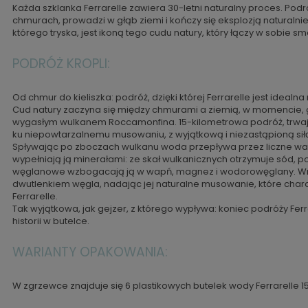
Każda szklanka Ferrarelle zawiera 30-letni naturalny proces. Podr
chmurach, prowadzi w głąb ziemi i kończy się eksplozją naturalni
którego tryska, jest ikoną tego cudu natury, który łączy w sobie 
PODRÓŻ KROPLI:
Od chmur do kieliszka: podróż, dzięki której Ferrarelle jest idealna
Cud natury zaczyna się między chmurami a ziemią, w momencie, 
wygasłym wulkanem Roccamonfina. 15-kilometrowa podróż, trwaj
ku niepowtarzalnemu musowaniu, z wyjątkową i niezastąpioną si
Spływając po zboczach wulkanu woda przepływa przez liczne wa
wypełniają ją minerałami: ze skał wulkanicznych otrzymuje sód, pot
węglanowe wzbogacają ją w wapń, magnez i wodorowęglany. Wre
dwutlenkiem węgla, nadając jej naturalne musowanie, które char
Ferrarelle.
Tak wyjątkowa, jak gejzer, z którego wypływa: koniec podróży Ferr
historii w butelce.
WARIANTY OPAKOWANIA:
W zgrzewce znajduje się 6 plastikowych butelek wody Ferrarelle 1