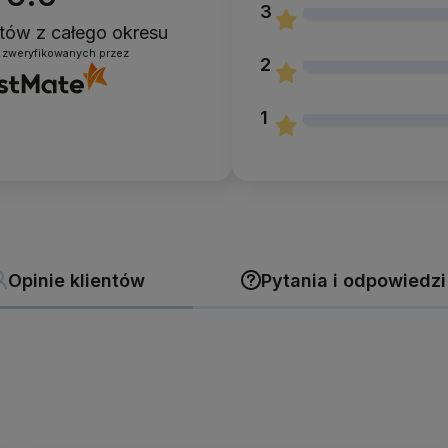
3
entów
z całego okresu
 zweryfikowanych przez
2
1
Opinie klientów
Pytania i odpowiedzi