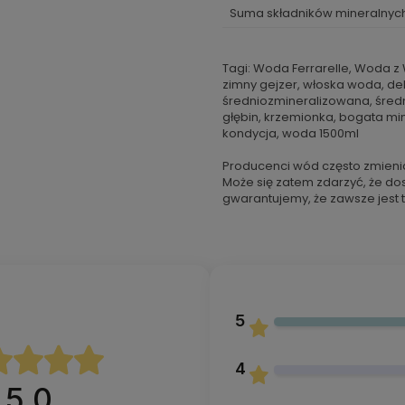
Suma składników mineralnyc
Tagi: Woda Ferrarelle, Woda 
zimny gejzer, włoska woda, de
średniozmineralizowana, średn
głębin, krzemionka, bogata min
kondycja, woda 1500ml
Producenci wód często zmieni
Może się zatem zdarzyć, że do
gwarantujemy, że zawsze jest t
5
4
5.0