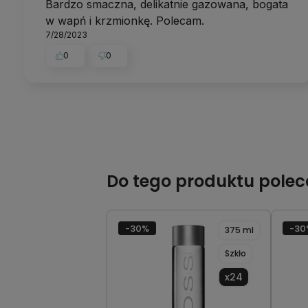
Bardzo smaczna, delikatnie gazowana, bogata
w wapń i krzmionkę. Polecam.
7/28/2023
0
0
Do tego produktu pole
-30%
-30
375 ml
Szkło
x24