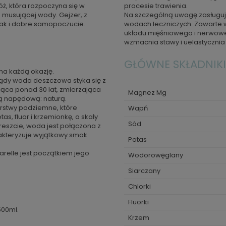
óż, która rozpoczyna się w
procesie trawienia.
e musującej wody. Gejzer, z
Na szczególną uwagę zasługuje
smak i dobre samopoczucie.
wodach leczniczych. Zawarte 
układu mięśniowego i nerwoweg
wzmacnia stawy i uelastycznia 
GŁÓWNE SKŁADNIKI
 na każdą okazję.
gdy woda deszczowa styka się z
ąca ponad 30 lat, zmierzająca
Magnez Mg
łą napędową: naturą.
rstwy podziemne, które
Wapń
as, fluor i krzemionkę, a skały
Sód
szcie, woda jest połączona z
akteryzuje wyjątkowy smak
Potas
arelle jest początkiem jego
Wodorowęglany
Siarczany
Chlorki
Fluorki
500ml.
Krzem