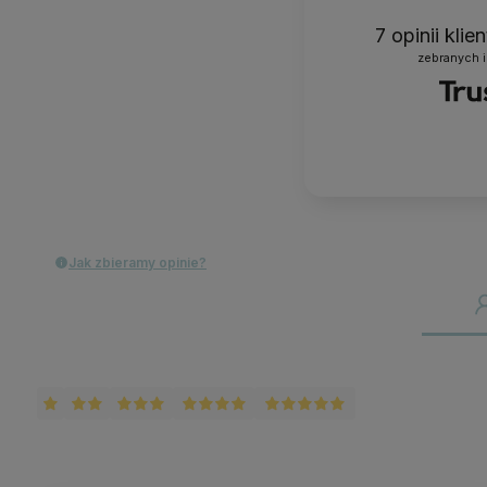
7
opinii kli
zebranych i
Jak zbieramy opinie?