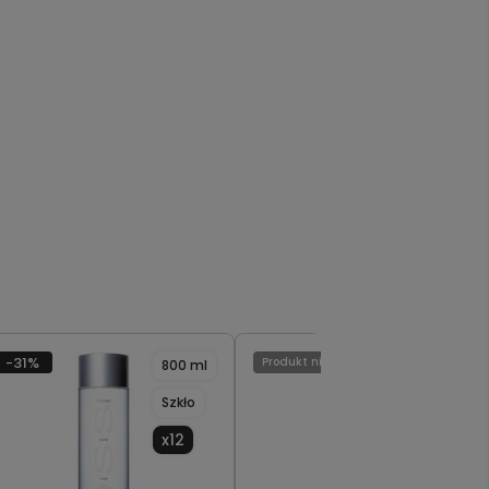
-31%
Produkt niedostępny
800 ml
500 ml
Szkło
PET
x12
x24