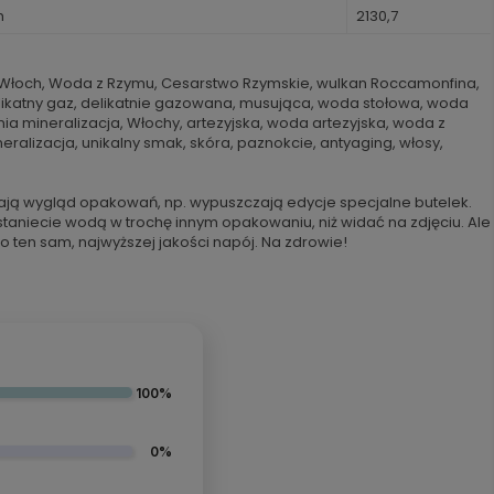
h
2130,7
z Włoch, Woda z Rzymu, Cesarstwo Rzymskie, wulkan Roccamonfina,
likatny gaz, delikatnie gazowana, musująca, woda stołowa, woda
ia mineralizacja, Włochy, artezyjska, woda artezyjska, woda z
eralizacja, unikalny smak, skóra, paznokcie, antyaging, włosy,
ają wygląd opakowań, np. wypuszczają edycje specjalne butelek.
staniecie wodą w trochę innym opakowaniu, niż widać na zdjęciu. Ale
o ten sam, najwyższej jakości napój. Na zdrowie!
100%
0%