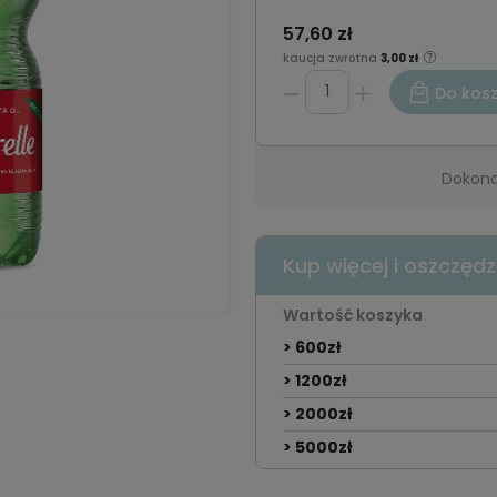
57,60 zł
kaucja zwrotna
3,00 zł
Do kos
Dokona
Kup więcej i oszczędz
Wartość koszyka
> 600zł
> 1200zł
> 2000zł
> 5000zł