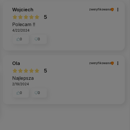
Wojciech
zweryfikowano
5
Polecam !!
4/22/2024
0
0
Ola
zweryfikowano
5
Najlepsza
2/19/2024
0
0