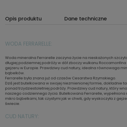
Opis produktu
Dane techniczne
WODA FERRARELLE:
Woda mineralna Ferrarelle zaczyna życie na nieskażonych szczy
długiej podziemnej podróży w dół zboczy wulkanu Roccamonfina 
gejzeru w Europie. Prawdziwy cud natury, idealna równowaga min
bąbelków.
Ferrarelle była znana już od czasów Cesarstwa Rzymskiego.
Dziś jest butelkowana w swojej niezmienionej formie, dokładnie tak
ponad trzydziestoletniej podróży. Prawdziwy cud natury, który wno
naszego codziennego życia. Butelkowana Ferrarelle, wypełniona 
mikro bąbelkami, tak czystymi jak w chwili, gdy wyskoczyła z gejzer
świecie.
CUD NATURY: