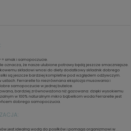
:
y = smak i samopoczucie.
ole oznacza, że nasze ulubione potrawy będą jeszcze smaczniejsze.
yjątkowemu składowi wnosi do diety dodatkowy składnik dobrego
osiłki są jeszcze bardziej kompletne pod względem odżywczym.
w ustach. Ferrarelle to niezrównana eksplozja musowania i
 dobre samopoczucie w jednej butelce.
owana, bardziej zrównoważona niż gazowana: dzięki wysokiemu
rzalnym w 100% naturalnym mikro bąbelkom woda Ferrarelle jest
zeńcem dobrego samopoczucia.
ZACJA:
nów jest idealną wodą do posiłków i pomaga organizmowi w