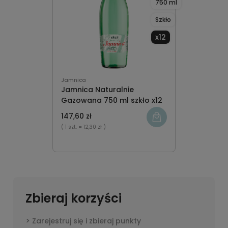
750 ml
Szkło
x12
Jamnica
Jamnica Naturalnie
Gazowana 750 ml szkło x12
147,60 zł
( 1 szt.
= 12,30 zł )
Zbieraj korzyści
Zarejestruj się i zbieraj punkty