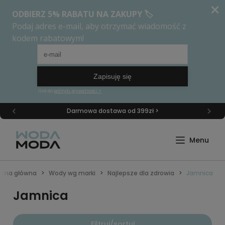
Darmowa dostawa od 399zł >
rona główna
Wody wg marki
Najlepsze dla zdrowia
Jamnica
Jamnica
Filtruj/sortuj