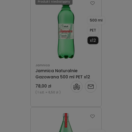
Produkt niedostępny
500 ml
PET
x12
Jamnica
Jamnica Naturalnie
Gazowana 500 ml PET x12
78,00 zł
Powiadom
( 1 szt.
= 6,50 zł )
o
dostępności