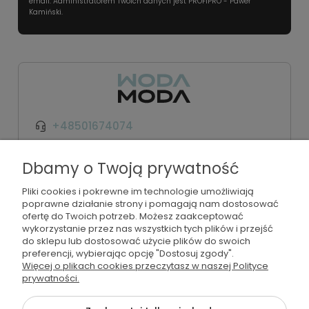
email. Administratorem Twoich danych jest PROFIPRO - Paweł
Kamiński.
+48501674074
kontakt@wodamoda.pl
Dbamy o Twoją prywatność
Pliki cookies i pokrewne im technologie umożliwiają
Moje konto
poprawne działanie strony i pomagają nam dostosować
ofertę do Twoich potrzeb. Możesz zaakceptować
Regulamin i polityka
wykorzystanie przez nas wszystkich tych plików i przejść
do sklepu lub dostosować użycie plików do swoich
preferencji, wybierając opcję "Dostosuj zgody".
Płatności i dostawa
Więcej o plikach cookies przeczytasz w naszej Polityce
prywatności.
Informacje