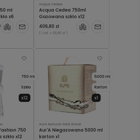
Acqua Cedea
50 ml
Acqua Cedea 750ml
kło x6
Gazowana szkło x12
ł
406,80 zł
Powiadom
Powiadom
( 1 szt.
= 33,90 zł )
o
o
dostępności
dostępności
750 ml
5000 ml
Szkło
Karton
x12
x1
on
AurA Natural Gold Water
Fashion 750
Aur'A Niegazowana 5000 ml
 szkło x12
karton x1