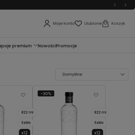
Moje konto
Ulubione
Koszyk:
apoje premium
Nowości
Promocje
-30%
822 ml
822 ml
Szkło
Szkło
x12
x12