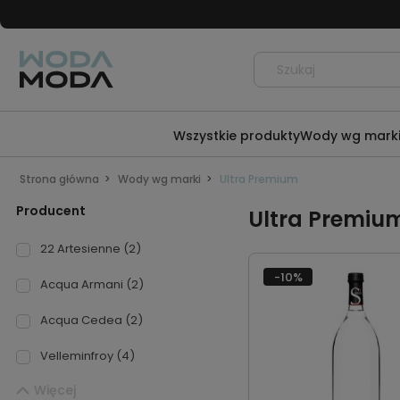
Wszystkie produkty
Wody wg mark
Strona główna
Wody wg marki
Ultra Premium
Producent
Ultra Premiu
22 Artesienne
(2)
-10%
Acqua Armani
(2)
Acqua Cedea
(2)
Velleminfroy
(4)
Więcej