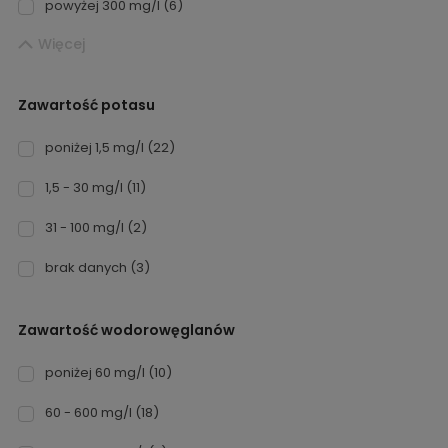
powyżej 300 mg/l
(6)
Więcej
Zawartość potasu
poniżej 1,5 mg/l
(22)
1,5 - 30 mg/l
(11)
31 - 100 mg/l
(2)
brak danych
(3)
Zawartość wodorowęglanów
poniżej 60 mg/l
(10)
60 - 600 mg/l
(18)