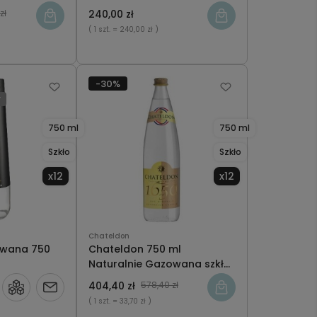
zł
240,00 zł
( 1 szt.
= 240,00 zł )
-30%
y
750 ml
750 ml
Szkło
Szkło
x12
x12
Chateldon
owana 750
Chateldon 750 ml
Naturalnie Gazowana szkło
x12
404,40 zł
578,40 zł
Powiadom
( 1 szt.
= 33,70 zł )
o