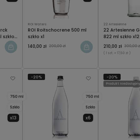
ROI Waters
22 Artesienne
arck
ROI Roitschocrene 500 ml
22 Artesienne
 szkło
szkło x1
822 ml szkło x12
140,00 zł
200,00 zł
210,00 zł
300,00 z
( 1 szt.
= 17,50 zł )
-20%
-20%
Produkt niedostępn
750 ml
750 ml
Szkło
Szkło
x13
x6