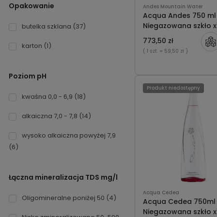
Opakowanie
Andes Mountain Water
Acqua Andes 750 ml
Niegazowana szkło x
butelka szklana
(37)
773,50 zł
karton
(1)
( 1 szt.
= 59,50 zł )
Poziom pH
Produkt niedostępny
kwaśna 0,0 - 6,9
(18)
alkaiczna 7,0 - 7,8
(14)
wysoko alkaiczna powyżej 7,9
(6)
Łączna mineralizacja TDS mg/l
Acqua Cedea
Oligomineralne poniżej 50
(4)
Acqua Cedea 750ml
Niegazowana szkło x