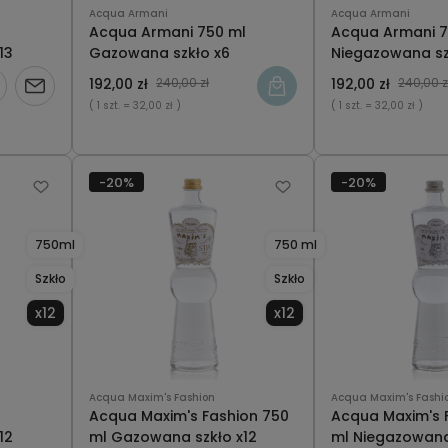
Acqua Armani
Acqua Armani
Acqua Armani 750 ml
Acqua Armani 7
13
Gazowana szkło x6
Niegazowana sz
192,00 zł
240,00 zł
192,00 zł
240,00 z
Powiadom
( 1 szt.
= 32,00 zł )
( 1 szt.
= 32,00 zł )
o
dostępności
-20%
-20%
750ml
750 ml
Szkło
Szkło
x12
x12
Acqua Maxim's Fashion
Acqua Maxim's Fashi
Acqua Maxim's Fashion 750
Acqua Maxim's 
12
ml Gazowana szkło x12
ml Niegazowana