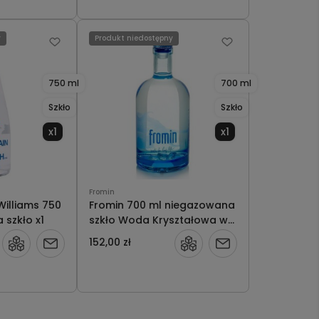
dostępności
y
Produkt niedostępny
750 ml
700 ml
Szkło
Szkło
x1
x1
Fromin
 Williams 750
Fromin 700 ml niegazowana
szkło x1
szkło Woda Kryształowa w
Tubie x1
152,00 zł
Powiadom
Powiadom
o
o
dostępności
dostępności