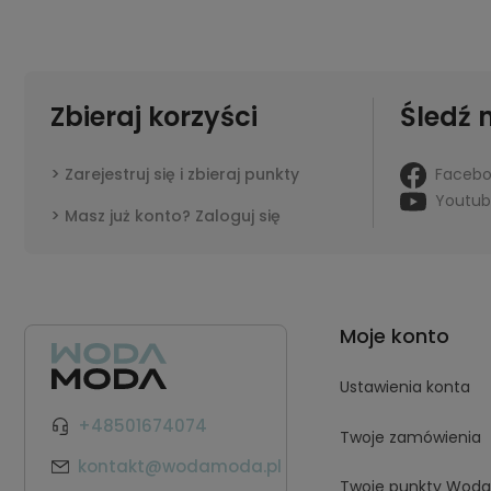
Zbieraj korzyści
Śledź 
Faceb
Zarejestruj się i zbieraj punkty
Youtu
Masz już konto? Zaloguj się
Moje konto
Ustawienia konta
+48501674074
Twoje zamówienia
kontakt@wodamoda.pl
Twoje punkty Wod