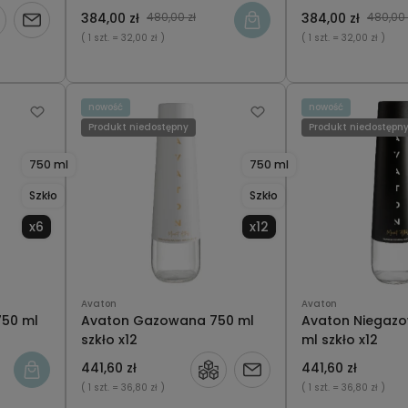
384,00 zł
480,00 zł
384,00 zł
480,00 
Powiadom
( 1 szt.
= 32,00 zł )
( 1 szt.
= 32,00 zł )
o
dostępności
nowość
nowość
Produkt niedostępny
Produkt niedostępn
750 ml
750 ml
Szkło
Szkło
x6
x12
Avaton
Avaton
750 ml
Avaton Gazowana 750 ml
Avaton Niegaz
szkło x12
ml szkło x12
441,60 zł
441,60 zł
Powiadom
( 1 szt.
= 36,80 zł )
( 1 szt.
= 36,80 zł )
o