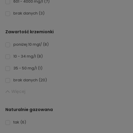
601 - 4000 mg/l
(7)
brak danych
(3)
Zawartość krzemionki
poniżej 10 mgl/
(8)
10 - 34 mg/l
(8)
35 - 50 mg/l
(1)
brak danych
(20)
Więcej
Naturalnie gazowana
tak
(6)