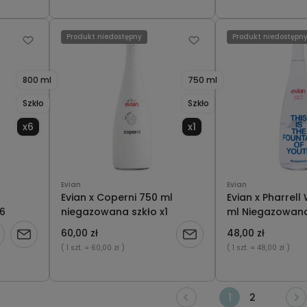
dostępności
Produkt niedostępny
Produkt niedostępn
800 ml
750 ml
Szkło
Szkło
x6
x1
Evian
Evian
Evian x Coperni 750 ml
Evian x Pharrell
6
niegazowana szkło x1
ml Niegazowana 
60,00 zł
48,00 zł
Powiadom
Powiadom
( 1 szt.
= 60,00 zł )
( 1 szt.
= 48,00 zł )
o
o
dostępności
dostępności
1
2