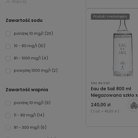
Więcej
Produkt niedostępny
Zawartość sodu
poniżej 10 mg/l
(20)
10 - 80 mg/l
(10)
81 - 1000 mg/l
(4)
powyżej 1000 mg/l
(2)
Eau de Sail
Eau de Sail 800 ml
Zawartość wapnia
Niegazowana szkło x
poniżej 10 mg/l
(9)
240,00 zł
( 1 szt.
= 40,00 zł )
11 - 80 mg/l
(14)
81 - 300 mg/l
(6)