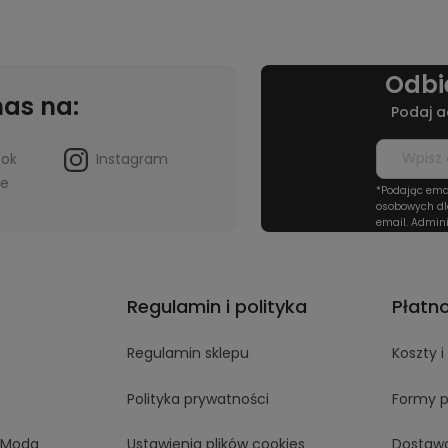
Odbi
nas na:
Podaj a
ook
Instagram
be
*Podając ema
osobowych dl
email. Admini
Regulamin i polityka
Płatn
Regulamin sklepu
Koszty 
Polityka prywatności
Formy p
aModa
Ustawienia plików cookies
Dostaw