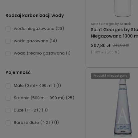
Rodzaj karbonizacji wody
Saint Georges by Starck
woda niegazowana
(23)
Saint Georges by St
Niegazowana 1000 ml
woda gazowana
(14)
x12
307,80 zł
342,00 zł
( 1 szt.
= 25,65 zł )
woda średnio gazowana
(1)
Pojemność
Produkt niedostępny
Małe (0 ml - 499 ml )
(1)
Średnie (500 ml - 999 ml)
(25)
Duże (1 l - 2 l )
(11)
Bardzo duże ( > 2 l )
(1)