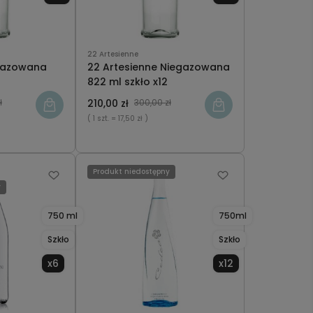
22 Artesienne
 Gazowana
22 Artesienne Niegazowana
822 ml szkło x12
ł
210,00 zł
300,00 zł
( 1 szt.
= 17,50 zł )
Produkt niedostępny
y
750 ml
750ml
Szkło
Szkło
x6
x12