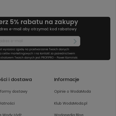
erz 5% rabatu na zakupy
dres e-mail aby otrzymać kod rabatowy
il wyrażasz zgodę na przetwarzanie Twoich danych
a celów marketingowych i na kontakt za pośrednictwem
stratorem Twoich danych jest PROFIPRO - Paweł Kamiński.
ości i dostawa
Informacje
i formy dostawy
Opinie o WodaModa
łatności
Klub WodaModa.pl
a Wody Łódź
Wodopedia Blog