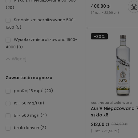
Nisko zmineralizowane 50-500
406,80 zł
(20)
( 1 szt.
= 33,90 zł )
Średnio zmineralizowane 500-
1500
(5)
-30%
Wysoko zmineralizowane 1500-
4000
(8)
Więcej
Zawartość magnezu
poniżej 15 mg/l
(20)
15 - 50 mg/l
(11)
AurA Natural Gold Water
Aur'A Niegazowana 
szkło x6
51 - 500 mg/l
(4)
213,00 zł
304,20 zł
brak danych
(2)
( 1 szt.
= 35,50 zł )