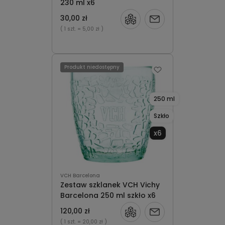
230 ml x6
30,00 zł
Powiadom
( 1 szt.
= 5,00 zł )
o
dostępności
Produkt niedostępny
250 ml
Szkło
x6
VCH Barcelona
Zestaw szklanek VCH Vichy
Barcelona 250 ml szkło x6
120,00 zł
Powiadom
( 1 szt.
= 20,00 zł )