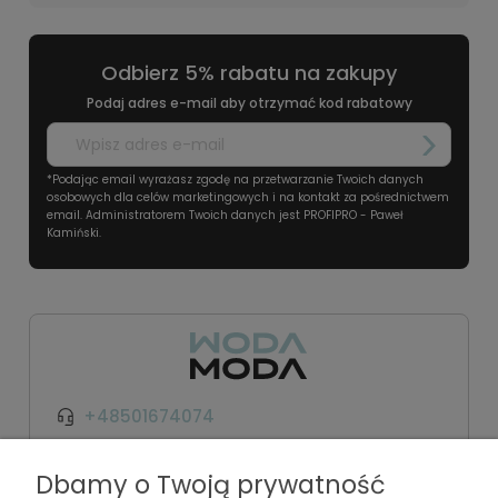
Odbierz 5% rabatu na zakupy
Podaj adres e-mail aby otrzymać kod rabatowy
*Podając email wyrażasz zgodę na przetwarzanie Twoich danych
osobowych dla celów marketingowych i na kontakt za pośrednictwem
email. Administratorem Twoich danych jest PROFIPRO - Paweł
Kamiński.
+48501674074
kontakt@wodamoda.pl
Dbamy o Twoją prywatność