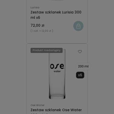
Lurisia
Zestaw szklanek Lurisia 300
ml x6
72,00 zł
( 1 szt.
= 12,00 zł )
Produkt niedostępny
230 ml
x6
Ose Water
Zestaw szklanek Ose Water