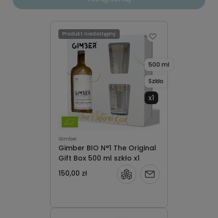
Produkt niedostępny
500 ml
Szkło
x1
Gimber
Gimber BIO N°1 The Original
Gift Box 500 ml szkło x1
150,00 zł
Powiadom
o
dostępności