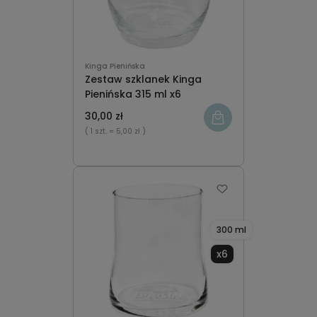
Kinga Pienińska
Zestaw szklanek Kinga
Pienińska 315 ml x6
30,00 zł
( 1 szt.
= 5,00 zł )
300 ml
x6