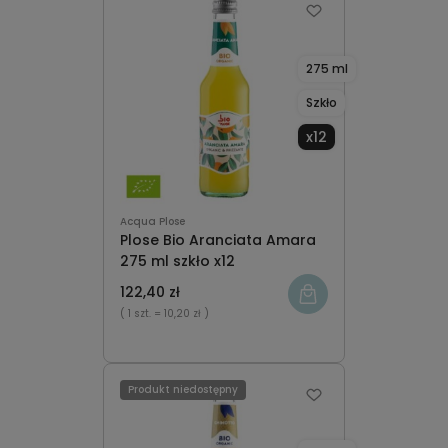
275 ml
Szkło
x12
Acqua Plose
Plose Bio Aranciata Amara
275 ml szkło x12
122,40 zł
( 1 szt.
= 10,20 zł )
Produkt niedostępny