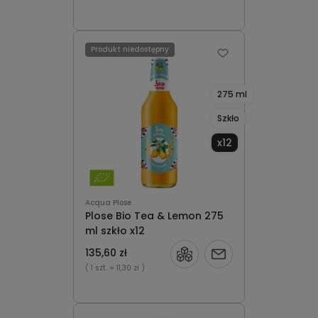
Produkt niedostępny
275 ml
Szkło
x12
Acqua Plose
Plose Bio Tea & Lemon 275
ml szkło x12
135,60 zł
Powiadom
( 1 szt.
= 11,30 zł )
o
dostępności