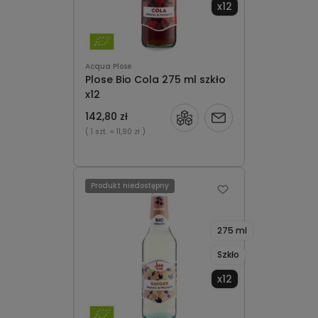
x12
Acqua Plose
Plose Bio Cola 275 ml szkło
x12
142,80 zł
Powiadom
( 1 szt.
= 11,90 zł )
o
dostępności
Produkt niedostępny
275 ml
Szkło
x12