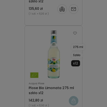
szkło x12
135,60 zł
Powiadom
( 1 szt.
= 11,30 zł )
o
dostępności
275 ml
Szkło
x12
Acqua Plose
Plose Bio Limonata 275 ml
szkło x12
142,80 zł
( 1 szt.
= 11,90 zł )