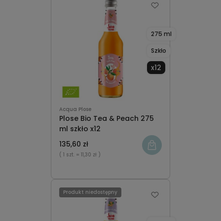
275 ml
Szkło
x12
Acqua Plose
Plose Bio Tea & Peach 275
ml szkło x12
135,60 zł
( 1 szt.
= 11,30 zł )
Produkt niedostępny