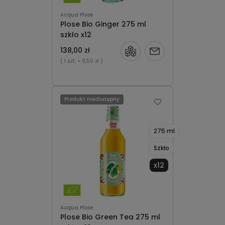
Acqua Plose
Plose Bio Ginger 275 ml
szkło x12
138,00 zł
Powiadom
( 1 szt.
= 11,50 zł )
o
dostępności
Produkt niedostępny
275 ml
Szkło
x12
Acqua Plose
Plose Bio Green Tea 275 ml