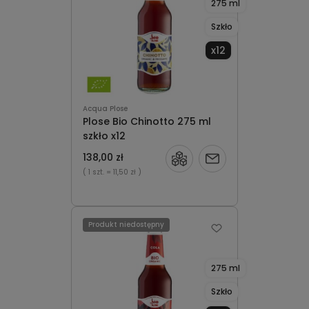
275 ml
Szkło
x12
Acqua Plose
Plose Bio Chinotto 275 ml
szkło x12
138,00 zł
Powiadom
( 1 szt.
= 11,50 zł )
o
dostępności
Produkt niedostępny
275 ml
Szkło