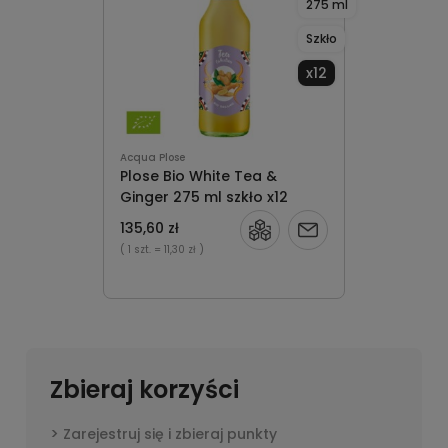
275 ml
Szkło
x12
Acqua Plose
Plose Bio White Tea &
Ginger 275 ml szkło x12
135,60 zł
Powiadom
( 1 szt.
= 11,30 zł )
o
dostępności
Zbieraj korzyści
Zarejestruj się i zbieraj punkty