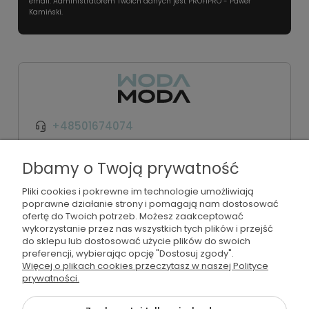
email. Administratorem Twoich danych jest PROFIPRO - Paweł
Kamiński.
+48501674074
kontakt@wodamoda.pl
Dbamy o Twoją prywatność
Pliki cookies i pokrewne im technologie umożliwiają
Moje konto
poprawne działanie strony i pomagają nam dostosować
ofertę do Twoich potrzeb. Możesz zaakceptować
Regulamin i polityka
wykorzystanie przez nas wszystkich tych plików i przejść
do sklepu lub dostosować użycie plików do swoich
preferencji, wybierając opcję "Dostosuj zgody".
Płatności i dostawa
Więcej o plikach cookies przeczytasz w naszej Polityce
prywatności.
Informacje