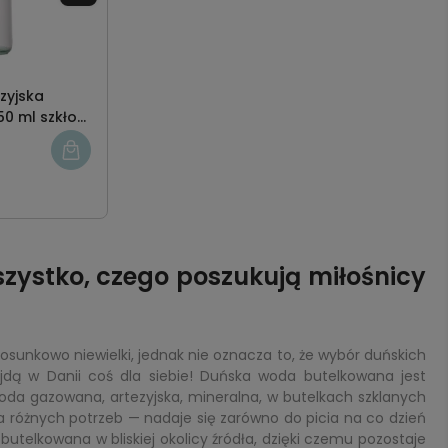
zyjska
0 ml szkło
ystko, czego poszukują miłośnicy
sunkowo niewielki, jednak nie oznacza to, że wybór duńskich
jdą w Danii coś dla siebie! Duńska woda butelkowana jest
a gazowana, artezyjska, mineralna, w butelkach szklanych
a różnych potrzeb — nadaje się zarówno do picia na co dzień
butelkowana w bliskiej okolicy źródła, dzięki czemu pozostaje