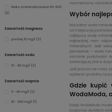
niezmieniona, naturalna i
Nisko zmineralizowane 50-500
Wybór najleps
(3)
Naturalna woda mineralna
Zawartość magnezu
od miejsca jej pochodz
najlepszą wodę minera
poniżej 15 mg/l
(3)
najbardziej nam odpowi
mineralnych. Jeśli wi
pierwiastek — woda min
Zawartość sodu
ostrożnie podchodzić 
zawierającej sód w dużyc
10 - 80 mg/l
(3)
Jeśli jeszcze nie masz s
wybierać produkty na pod
Zawartość wapnia
Gdzie kupić 
11 - 80 mg/l
(2)
WodaModa, a 
81 - 300 mg/l
(1)
Dzięki WodaModa możesz 
bogactwo duńskich wód 