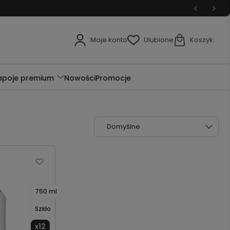
Moje konto
Ulubione
Koszyk:
apoje premium
Nowości
Promocje
750 ml
Szkło
x12