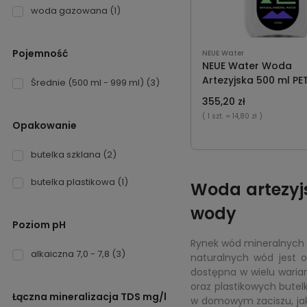
woda gazowana
(1)
Pojemność
NEUE Water
NEUE Water Woda
Artezyjska 500 ml PE
Średnie (500 ml - 999 ml)
(3)
355,20 zł
( 1 szt.
= 14,80 zł )
Opakowanie
butelka szklana
(2)
butelka plastikowa
(1)
Woda artezyj
wody
Poziom pH
Rynek wód mineralnych w
alkaiczna 7,0 - 7,8
(3)
naturalnych wód jest o
dostępna w wielu waria
oraz plastikowych butel
Łączna mineralizacja TDS mg/l
w domowym zaciszu, jak i