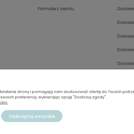
Formularz zwrotu
Dostaw
Dostaw
Dostaw
Dostaw
Dostaw
Dostaw
Dostawa
 działanie strony i pomagają nam dostosować ofertę do Twoich potr
 swoich preferencji, wybierając opcję "Dostosuj zgody".
ości.
Dostaw
Zaakceptuj wszystkie