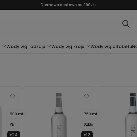
Darmowa dostawa od 399zł >
i
Wody wg rodzaju
Wody wg kraju
Wody wg alfabetu
N
500 ml
750 ml
PET
Szkło
x24
x12