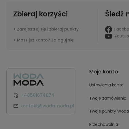
Zbieraj korzyści
Śledź 
Faceb
Zarejestruj się i zbieraj punkty
Youtu
Masz już konto? Zaloguj się
Moje konto
Ustawienia konta
+48501674074
Twoje zamówienia
kontakt@wodamoda.pl
Twoje punkty Wod
Przechowalnia