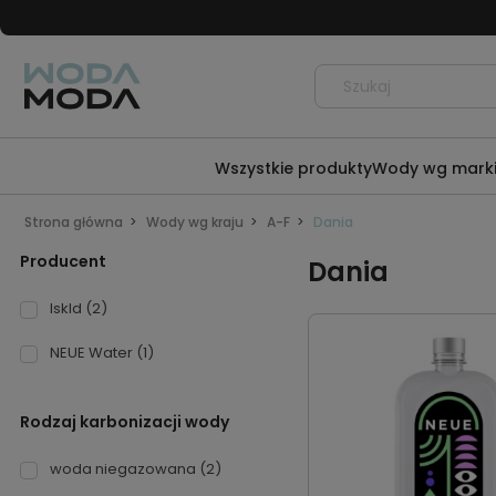
Wszystkie produkty
Wody wg mark
Strona główna
Wody wg kraju
A-F
Dania
Producent
Dania
Iskld
(2)
NEUE Water
(1)
Rodzaj karbonizacji wody
woda niegazowana
(2)