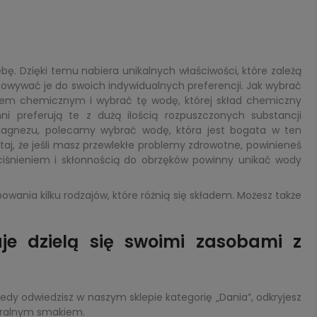
ebę. Dzięki temu nabiera unikalnych właściwości, które zależą
owywać je do swoich indywidualnych preferencji. Jak wybrać
adem chemicznym i wybrać tę wodę, której skład chemiczny
ni preferują te z dużą ilością rozpuszczonych substancji
 magnezu, polecamy wybrać wodę, która jest bogata w ten
, że jeśli masz przewlekłe problemy zdrowotne, powinieneś
iśnieniem i skłonnością do obrzęków powinny unikać wody
wania kilku rodzajów, które różnią się składem. Możesz także
je dzielą się swoimi zasobami z
y odwiedzisz w naszym sklepie kategorię „Dania”, odkryjesz
turalnym smakiem.