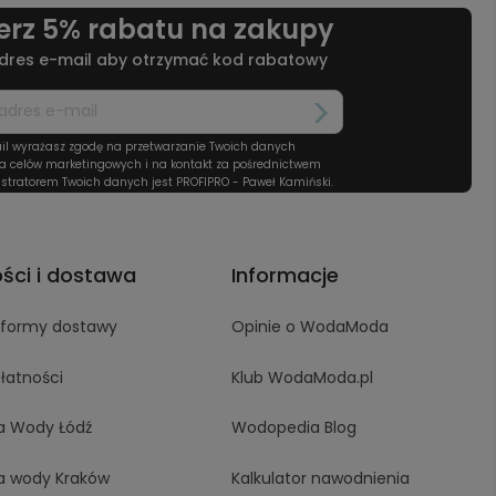
erz 5% rabatu na zakupy
dres e-mail aby otrzymać kod rabatowy
il wyrażasz zgodę na przetwarzanie Twoich danych
a celów marketingowych i na kontakt za pośrednictwem
stratorem Twoich danych jest PROFIPRO - Paweł Kamiński.
ości i dostawa
Informacje
i formy dostawy
Opinie o WodaModa
łatności
Klub WodaModa.pl
a Wody Łódź
Wodopedia Blog
a wody Kraków
Kalkulator nawodnienia