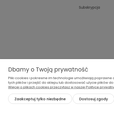
Subskrypcja
Dbamy o Twoją prywatność
Pliki cookies i pokrewne im technologie umożliwiają poprawne
tych plików i przejść do sklepu lub dostosować użycie plików do
Więcej o plikach cookies przeczytasz w naszej Polityce prywatn
Zaakceptuj tylko niezbędne
Dostosuj zgody
©2026 Wszelkie Prawa Zastrzeżone | Wodamoda