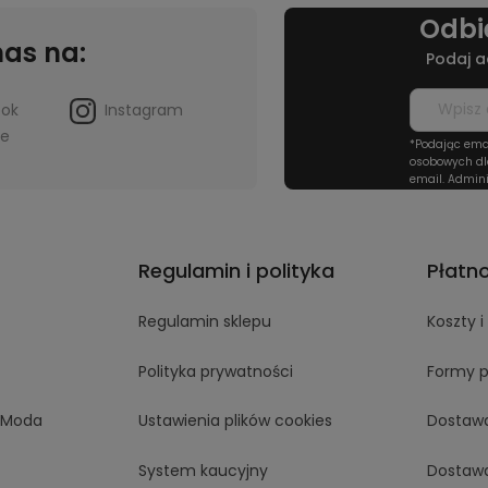
Odbi
nas na:
Podaj a
ook
Instagram
be
*Podając ema
osobowych dl
email. Admini
Regulamin i polityka
Płatn
Regulamin sklepu
Koszty 
Polityka prywatności
Formy p
aModa
Ustawienia plików cookies
Dostaw
System kaucyjny
Dostaw