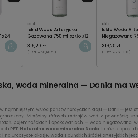
Iskld
Iskld
Iskld Woda Artezyjska
Iskld Woda Arte
T x24
Gazowana 750 ml szkło x12
Niegazowana 75
x12
319,20 zł
319,20 zł
( 1 szt.
= 26,60 zł )
( 1 szt.
= 26,60 zł )
ska, woda mineralna — Dania ma wsz
 najmniejszym wśród państw nordyckich kraju — Danii — jest sto
graniczony. Miłośnicy różnych rodzajów wód z pewnością zna
ntach, pojemnościach i opakowaniach — woda niegazowana, wod
kach PET.
Naturalna woda mineralna Dania
to różne opcje dl
 na uroczyste okazje. Woda z duńskich źródeł artezyjskich jest 