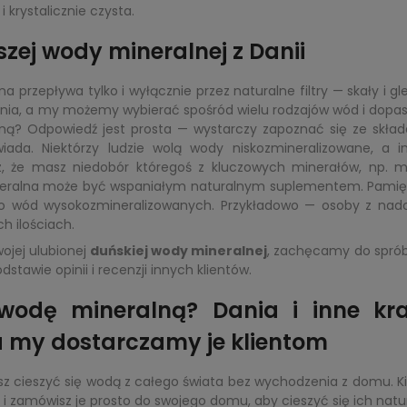
 krystalicznie czysta.
zej wody mineralnej z Danii
 przepływa tylko i wyłącznie przez naturalne filtry — skały i gl
enia, a my możemy wybierać spośród wielu rodzajów wód i dopas
lną? Odpowiedź jest prosta — wystarczy zapoznać się ze skł
ada. Niektórzy ludzie wolą wody niskozmineralizowane, a in
esz, że masz niedobór któregoś z kluczowych minerałów, np.
eralna może być wspaniałym naturalnym suplementem. Pamiętaj
do wód wysokozmineralizowanych. Przykładowo — osoby z nadc
h ilościach.
wojej ulubionej
duńskiej wody mineralnej
, zachęcamy do spróbo
stawie opinii i recenzji innych klientów.
wodę mineralną? Dania i inne kra
my dostarczamy je klientom
cieszyć się wodą z całego świata bez wychodzenia z domu. Kied
i zamówisz je prosto do swojego domu, aby cieszyć się ich na