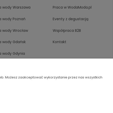
a wody Warszawa
Praca w WodaModa.pl
a wody Poznań
Eventy z degustacją
a wody Wrocław
Współpraca B2B
a wody Gdańsk
Kontakt
a wody Gdynia
a wody Opole
 wody Szczecin
zeb. Możesz zaakceptować wykorzystanie przez nas wszystkich
a wody Katowice
Szablon Flex by
Ecommercy