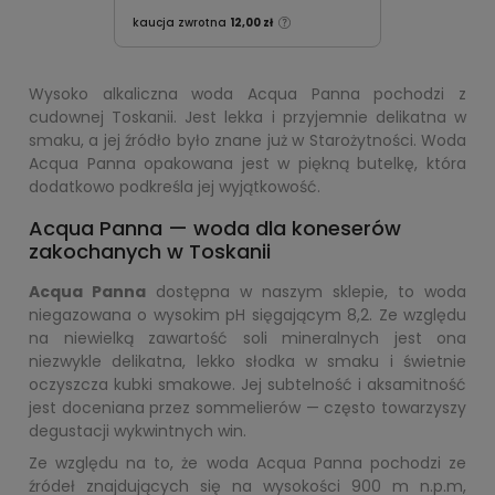
kaucja zwrotna
12,00 zł
Wysoko alkaliczna woda Acqua Panna pochodzi z
cudownej Toskanii. Jest lekka i przyjemnie delikatna w
smaku, a jej źródło było znane już w Starożytności. Woda
Acqua Panna opakowana jest w piękną butelkę, która
dodatkowo podkreśla jej wyjątkowość.
Acqua Panna — woda dla koneserów
zakochanych w Toskanii
Acqua Panna
dostępna w naszym sklepie, to woda
niegazowana o wysokim pH sięgającym 8,2. Ze względu
na niewielką zawartość soli mineralnych jest ona
niezwykle delikatna, lekko słodka w smaku i świetnie
oczyszcza kubki smakowe. Jej subtelność i aksamitność
jest doceniana przez sommelierów — często towarzyszy
degustacji wykwintnych win.
Ze względu na to, że woda Acqua Panna pochodzi ze
źródeł znajdujących się na wysokości 900 m n.p.m,