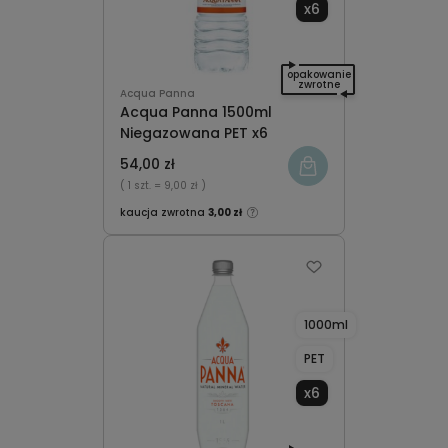
x6
opakowanie
zwrotne
Acqua Panna
Acqua Panna 1500ml
Niegazowana PET x6
54,00 zł
( 1 szt.
= 9,00 zł )
kaucja zwrotna
3,00 zł
1000ml
PET
x6