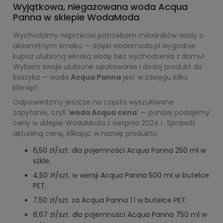
Wyjątkowa, niegazowana woda Acqua
Panna w sklepie WodaModa
Wychodzimy naprzeciw potrzebom miłośników wody o
aksamitnym smaku — dzięki wodamoda.pl wygodnie
kupisz ulubioną włoską wodę bez wychodzenia z domu!
Wybierz swoje ulubione opakowanie i dodaj produkt do
koszyka — woda
Acqua Panna
jest w zasięgu kilku
kliknięć.
Odpowiedzmy jeszcze na często wyszukiwane
zapytanie, czyli '
woda Acqua cena
' — poniżej podajemy
ceny w sklepie WodaModa z sierpnia 2024 r. Sprawdź
aktualną cenę, klikając w nazwę produktu.
6,50 zł/szt. dla pojemności Acqua Panna 250 ml w
szkle
,
4,50 zł/szt. w wersji Acqua Panna 500 ml w butelce
PET
,
7,50 zł/szt. za Acqua Panna 1 l w butelce PET
,
8,67 zł/szt. dla pojemności Acqua Panna 750 ml w