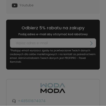
Youtube
Odbierz 5% rabatu na zakupy
Podaj adres e-mail aby otrzymać kod rabatowy
*Podając email wyrażasz zgodę na przetwarzanie Twoich danych
osobowych dla celów marketingowych i na kontakt za pośrednictwem
email. Administratorem Twoich danych jest PROFIPRO - Paweł
Kamiński.
+48501674074