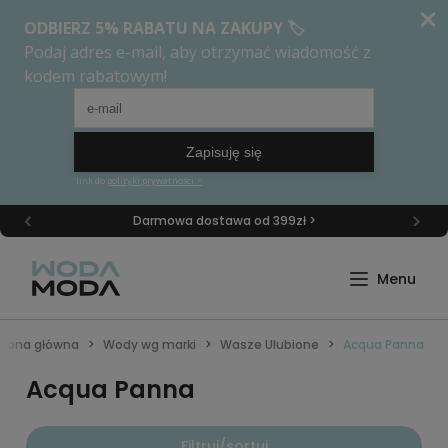
Darmowa dostawa od 399zł >
trona główna
Wody wg marki
Wasze Ulubione
Acqua Panna
Acqua Panna
Filtruj/sortuj