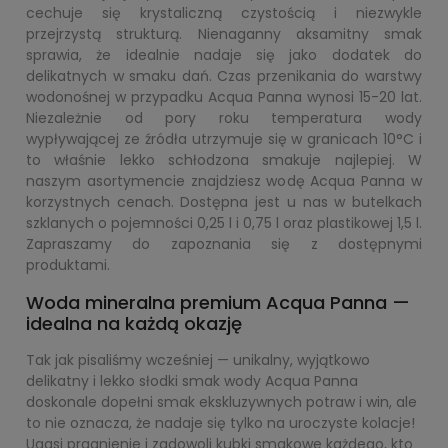
cechuje się krystaliczną czystością i niezwykle
przejrzystą strukturą. Nienaganny aksamitny smak
sprawia, że idealnie nadaje się jako dodatek do
delikatnych w smaku dań. Czas przenikania do warstwy
wodonośnej w przypadku Acqua Panna wynosi 15-20 lat.
Niezależnie od pory roku temperatura wody
wypływającej ze źródła utrzymuje się w granicach 10°C i
to właśnie lekko schłodzona smakuje najlepiej. W
naszym asortymencie znajdziesz wodę Acqua Panna w
korzystnych cenach. Dostępna jest u nas w butelkach
szklanych o pojemności 0,25 l i 0,75 l oraz plastikowej 1,5 l.
Zapraszamy do zapoznania się z dostępnymi
produktami.
Woda mineralna premium Acqua Panna —
idealna na każdą okazję
Tak jak pisaliśmy wcześniej — unikalny, wyjątkowo
delikatny i lekko słodki smak wody Acqua Panna
doskonale dopełni smak ekskluzywnych potraw i win, ale
to nie oznacza, że nadaje się tylko na uroczyste kolacje!
Ugasi pragnienie i zadowoli kubki smakowe każdego, kto