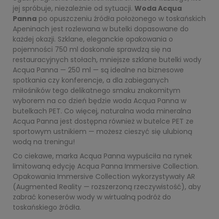
jej spróbuje, niezależnie od sytuacji.
Woda Acqua
Panna
po opuszczeniu źródła położonego w toskańskich
Apeninach jest rozlewana w butelki dopasowane do
każdej okazji. Szklane, eleganckie opakowania o
pojemności 750 ml doskonale sprawdzą się na
restauracyjnych stołach, mniejsze szklane butelki wody
Acqua Panna — 250 ml — są idealne na biznesowe
spotkania czy konferencje, a dla zabieganych
miłośników tego delikatnego smaku znakomitym
wyborem na co dzień będzie woda Acqua Panna w
butelkach PET. Co więcej, naturalna woda mineralna
Acqua Panna jest dostępna również w butelce PET ze
sportowym ustnikiem — możesz cieszyć się ulubioną
wodą na treningu!
Co ciekawe, marka Acqua Panna wypuściła na rynek
limitowaną edycję Acqua Panna Immersive Collection.
Opakowania Immersive Collection wykorzystywały AR
(Augmented Reality — rozszerzoną rzeczywistość), aby
zabrać koneserów wody w wirtualną podróż do
toskańskiego źródła.