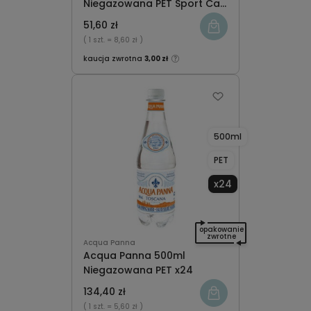
Niegazowana PET Sport Cap
x6
51,60 zł
( 1 szt.
= 8,60 zł )
kaucja zwrotna
3,00 zł
500ml
PET
x24
opakowanie
zwrotne
Acqua Panna
Acqua Panna 500ml
Niegazowana PET x24
134,40 zł
( 1 szt.
= 5,60 zł )