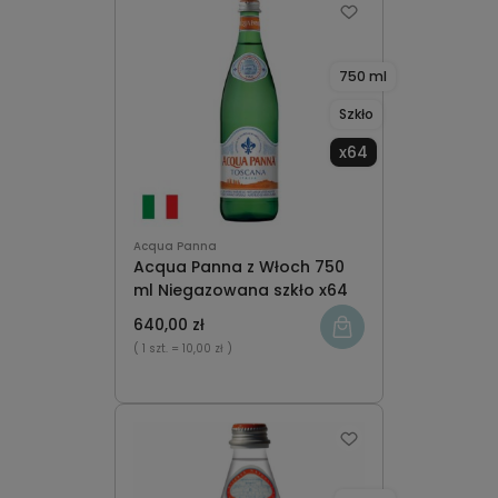
750 ml
Szkło
x64
Acqua Panna
Acqua Panna z Włoch 750
ml Niegazowana szkło x64
640,00 zł
( 1 szt.
= 10,00 zł )