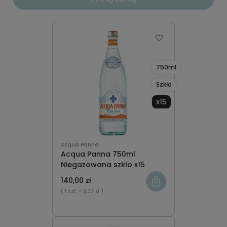
750ml
Szkło
x15
Acqua Panna
Acqua Panna 750ml
Niegazowana szkło x15
140,00 zł
( 1 szt.
= 9,33 zł )