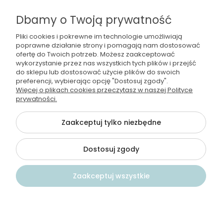
kontakt@wodamoda.pl
Dbamy o Twoją prywatność
Pliki cookies i pokrewne im technologie umożliwiają
Moje konto
poprawne działanie strony i pomagają nam dostosować
ofertę do Twoich potrzeb. Możesz zaakceptować
Regulamin i polityka
wykorzystanie przez nas wszystkich tych plików i przejść
do sklepu lub dostosować użycie plików do swoich
preferencji, wybierając opcję "Dostosuj zgody".
Płatności i dostawa
Więcej o plikach cookies przeczytasz w naszej Polityce
prywatności.
Informacje
Zaakceptuj tylko niezbędne
Dostosuj zgody
©2026 Wszelkie Prawa Zastrzeżone | Wodamoda
Szablon Flex by
Ecommercy
Zaakceptuj wszystkie
Pokaż pełną wersję strony
})