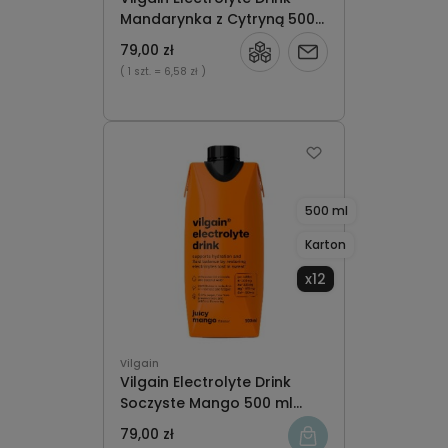
Mandarynka z Cytryną 500
ml karton x12
79,00 zł
Powiadom
( 1 szt.
= 6,58 zł )
o
dostępności
500 ml
Karton
x12
Vilgain
Vilgain Electrolyte Drink
Soczyste Mango 500 ml
karton x12
79,00 zł