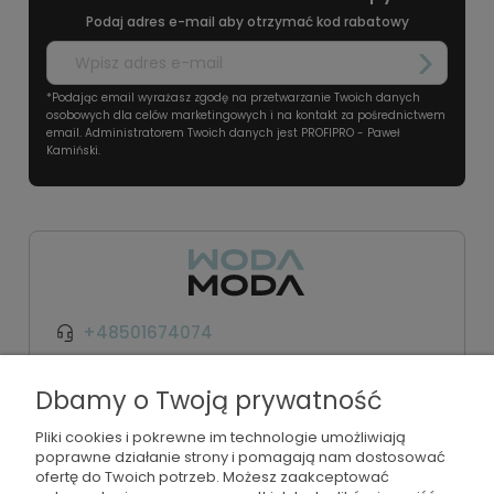
Podaj adres e-mail aby otrzymać kod rabatowy
*Podając email wyrażasz zgodę na przetwarzanie Twoich danych
osobowych dla celów marketingowych i na kontakt za pośrednictwem
email. Administratorem Twoich danych jest PROFIPRO - Paweł
Kamiński.
+48501674074
kontakt@wodamoda.pl
Dbamy o Twoją prywatność
Pliki cookies i pokrewne im technologie umożliwiają
Moje konto
poprawne działanie strony i pomagają nam dostosować
ofertę do Twoich potrzeb. Możesz zaakceptować
Regulamin i polityka