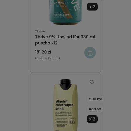
x12
Thrive
Thrive 0% Unwind IPA 330 ml
puszka x12
181,20 zł
( 1 szt.
= 15,10 zł )
500 ml
Karton
x12