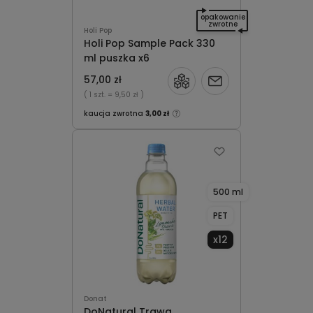
opakowanie
zwrotne
Holi Pop
Holi Pop Sample Pack 330
ml puszka x6
57,00 zł
Powiadom
( 1 szt.
= 9,50 zł )
o
kaucja zwrotna
3,00 zł
dostępności
500 ml
PET
x12
Donat
DoNatural Trawa