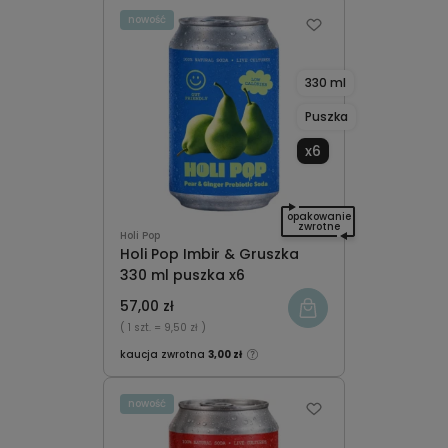
nowość
330 ml
Puszka
x6
opakowanie
zwrotne
Holi Pop
Holi Pop Imbir & Gruszka
330 ml puszka x6
57,00 zł
( 1 szt.
= 9,50 zł )
kaucja zwrotna
3,00 zł
nowość