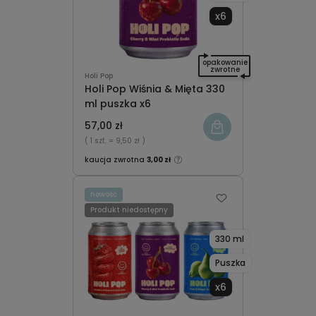
x6
opakowanie
zwrotne
Holi Pop
Holi Pop Wiśnia & Mięta 330
ml puszka x6
57,00 zł
( 1 szt.
= 9,50 zł )
kaucja zwrotna
3,00 zł
nowość
Produkt niedostępny
330 ml
Puszka
x6