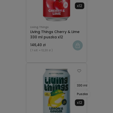
x12
Living Things
Living Things Cherry & Lime
330 ml puszka x12
146,40 zł
( 1 szt.
= 12,20 zł )
330 ml
Puszka
x12