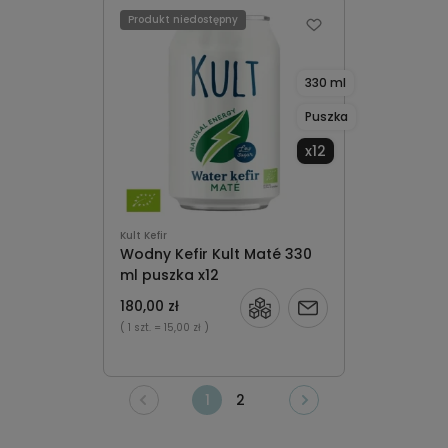
dostępności
Produkt niedostępny
330 ml
Puszka
x12
Kult Kefir
Wodny Kefir Kult Maté 330
ml puszka x12
180,00 zł
Powiadom
( 1 szt.
= 15,00 zł )
o
dostępności
1
2