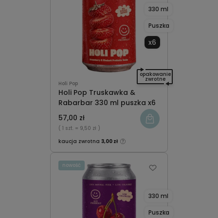
330 ml
Puszka
x6
opakowanie
zwrotne
Holi Pop
Holi Pop Truskawka &
Rabarbar 330 ml puszka x6
57,00 zł
( 1 szt.
= 9,50 zł )
kaucja zwrotna
3,00 zł
nowość
330 ml
Puszka