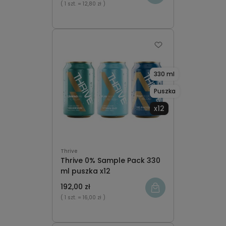
( 1 szt.
= 12,80 zł )
330 ml
Puszka
x12
Thrive
Thrive 0% Sample Pack 330
ml puszka x12
192,00 zł
( 1 szt.
= 16,00 zł )