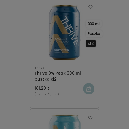
330 ml
Puszka
x12
Thrive
Thrive 0% Peak 330 ml
puszka x12
181,20 zł
( 1 szt.
= 15,10 zł )