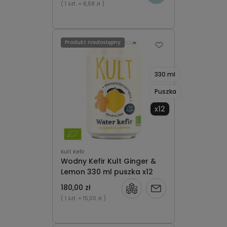
( 1 szt.
= 6,58 zł )
Produkt niedostępny
330 ml
Puszka
x12
Kult Kefir
Wodny Kefir Kult Ginger &
Lemon 330 ml puszka x12
180,00 zł
Powiadom
( 1 szt.
= 15,00 zł )
o