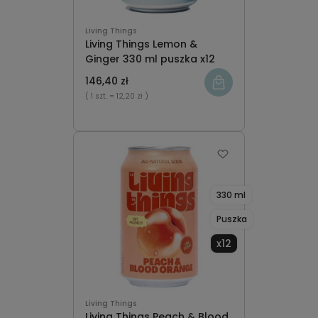
Living Things
Living Things Lemon &
Ginger 330 ml puszka x12
146,40 zł
( 1 szt.
= 12,20 zł )
330 ml
Puszka
x12
Living Things
Living Things Peach & Blood