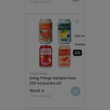
( 1 szt.
= 12,20 zł )
330 ml
Puszka
x12
Living Things
Living Things Sample Pack
330 ml puszka x12
156,00 zł
( 1 szt.
= 13,00 zł )