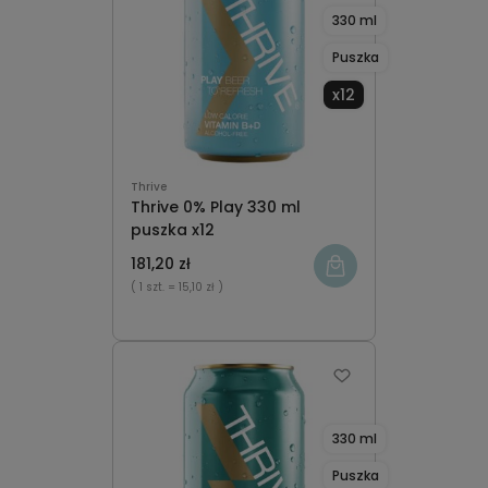
330 ml
Puszka
x12
Thrive
Thrive 0% Play 330 ml
puszka x12
181,20 zł
( 1 szt.
= 15,10 zł )
330 ml
Puszka