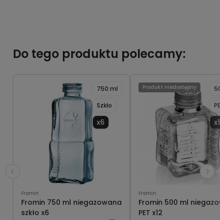
Do tego produktu polecamy:
Produkt niedostępny
750 ml
5
Szkło
P
x6
x
Fromin
Fromin
Fromin 750 ml niegazowana
Fromin 500 ml niegaz
szkło x6
PET x12