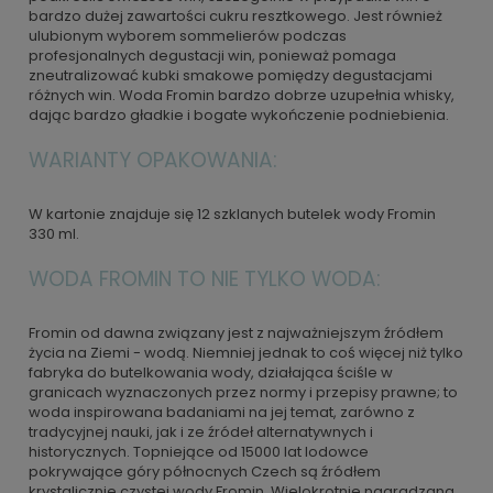
bardzo dużej zawartości cukru resztkowego. Jest również
ulubionym wyborem sommelierów podczas
profesjonalnych degustacji win, ponieważ pomaga
zneutralizować kubki smakowe pomiędzy degustacjami
różnych win. Woda Fromin bardzo dobrze uzupełnia whisky,
dając bardzo gładkie i bogate wykończenie podniebienia.
WARIANTY OPAKOWANIA:
W kartonie znajduje się 12 szklanych butelek wody Fromin
330 ml.
WODA FROMIN TO NIE TYLKO WODA:
Fromin od dawna związany jest z najważniejszym źródłem
życia na Ziemi - wodą. Niemniej jednak to coś więcej niż tylko
fabryka do butelkowania wody, działająca ściśle w
granicach wyznaczonych przez normy i przepisy prawne; to
woda inspirowana badaniami na jej temat, zarówno z
tradycyjnej nauki, jak i ze źródeł alternatywnych i
historycznych. Topniejące od 15000 lat lodowce
pokrywające góry północnych Czech są źródłem
krystalicznie czystej wody Fromin. Wielokrotnie nagradzana