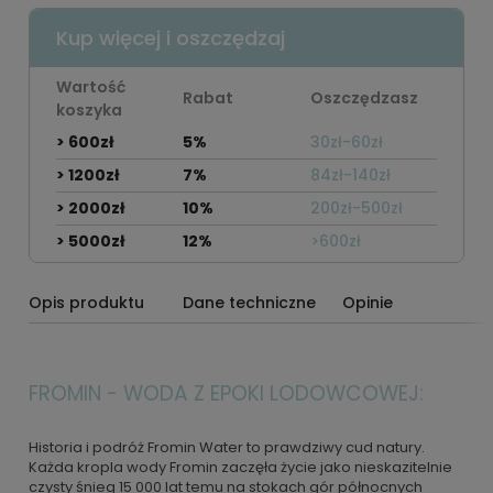
Kup więcej i oszczędzaj
Wartość
Rabat
Oszczędzasz
koszyka
> 600zł
5%
30zł-60zł
> 1200zł
7%
84zł-140zł
> 2000zł
10%
200zł-500zł
> 5000zł
12%
>600zł
Opis produktu
Dane techniczne
Opinie
FROMIN - WODA Z EPOKI LODOWCOWEJ:
Historia i podróż Fromin Water to prawdziwy cud natury.
Każda kropla wody Fromin zaczęła życie jako nieskazitelnie
czysty śnieg 15 000 lat temu na stokach gór północnych