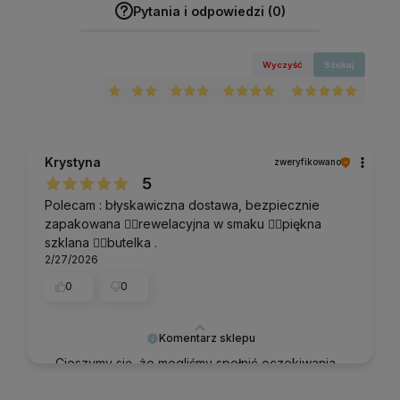
Pytania i odpowiedzi (0)
Wyczyść
Szukaj
Krystyna
zweryfikowano
5
Polecam : błyskawiczna dostawa, bezpiecznie
zapakowana 👍🏻rewelacyjna w smaku 👍🏻piękna
szklana 👍🏻butelka .
2/27/2026
0
0
Komentarz sklepu
Cieszymy się, że mogliśmy spełnić oczekiwania.