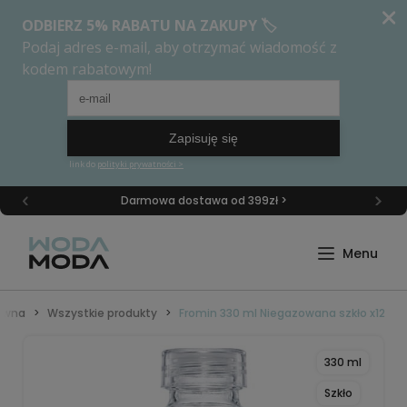
Darmowa dostawa od 399zł >
łówna
Wszystkie produkty
Fromin 330 ml Niegazowana szkło x12
330 ml
Szkło