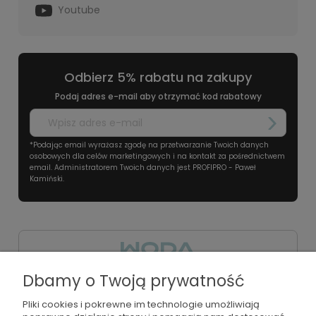
Youtube
Odbierz 5% rabatu na zakupy
Podaj adres e-mail aby otrzymać kod rabatowy
*Podając email wyrażasz zgodę na przetwarzanie Twoich danych
osobowych dla celów marketingowych i na kontakt za pośrednictwem
email. Administratorem Twoich danych jest PROFIPRO - Paweł
Kamiński.
Dbamy o Twoją prywatność
+48501674074
Pliki cookies i pokrewne im technologie umożliwiają