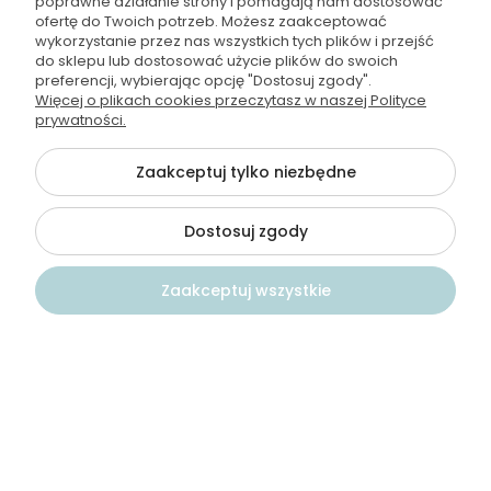
poprawne działanie strony i pomagają nam dostosować
kontakt@wodamoda.pl
ofertę do Twoich potrzeb. Możesz zaakceptować
wykorzystanie przez nas wszystkich tych plików i przejść
do sklepu lub dostosować użycie plików do swoich
Moje konto
preferencji, wybierając opcję "Dostosuj zgody".
Więcej o plikach cookies przeczytasz w naszej Polityce
prywatności.
Regulamin i polityka
Zaakceptuj tylko niezbędne
Płatności i dostawa
Informacje
Dostosuj zgody
Zaakceptuj wszystkie
©2026 Wszelkie Prawa Zastrzeżone | Wodamoda
Szablon Flex by
Ecommercy
Kontakt
Szukaj
Konto
Koszyk
Pokaż pełną wersję strony
})