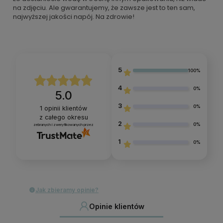
na zdjęciu. Ale gwarantujemy, że zawsze jest to ten sam,
najwyższej jakości napój. Na zdrowie!
5
100%
4
0%
5.0
3
0%
1
opinii klientów
z całego okresu
2
0%
zebranych i zweryfikowanych przez
1
0%
Jak zbieramy opinie?
Opinie klientów