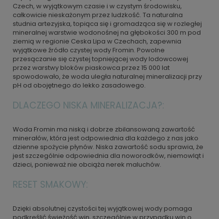
Czech, w wyjątkowym czasie i w czystym środowisku,
całkowicie nieskażonym przez ludzkość. Ta naturalna
studnia artezyjska, topiąca się i gromadząca się w rozległej
mineralnej warstwie wodonośnej na głębokości 300 m pod
ziemią w regionie Ceska Lipa w Czechach, zapewnia
wyjątkowe źródło czystej wody Fromin. Powolne
przesączanie się czystej topniejącej wody lodowcowej
przez warstwy bloków piaskowca przez 15 000 lat
spowodowało, że woda uległa naturalnej mineralizacji przy
pH od obojętnego do lekko zasadowego.
DLACZEGO NISKA MINERALIZACJA?:
Woda Fromin ma niską i dobrze zbilansowaną zawartość
minerałów, która jest odpowiednia dla każdego z nas jako
dzienne spożycie płynów. Niska zawartość sodu sprawia, że
jest szczególnie odpowiednia dla noworodków, niemowląt i
dzieci, ponieważ nie obciąża nerek maluchów.
RESET SMAKOWY:
Dzięki absolutnej czystości tej wyjątkowej wody pomaga
podkreślić świeżość win, szczególnie w przypadku win o