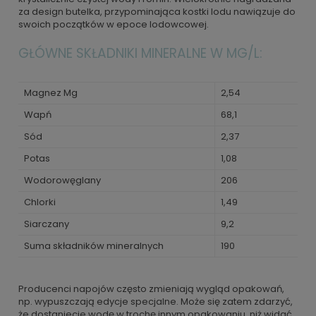
za design butelka, przypominająca kostki lodu nawiązuje do
swoich początków w epoce lodowcowej.
GŁÓWNE SKŁADNIKI MINERALNE W MG/L:
Magnez Mg
2,54
Wapń
68,1
Sód
2,37
Potas
1,08
Wodorowęglany
206
Chlorki
1,49
Siarczany
9,2
Suma składników mineralnych
190
Producenci napojów często zmieniają wygląd opakowań,
np. wypuszczają edycje specjalne. Może się zatem zdarzyć,
że dostaniecie wodę w trochę innym opakowaniu, niż widać