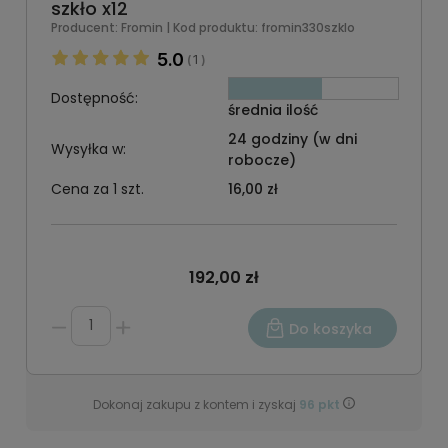
szkło x12
Producent:
Fromin
| Kod produktu:
fromin330szklo
5.0
1
(
)
Dostępność:
średnia ilość
24 godziny (w dni
Wysyłka w:
robocze)
Cena za 1 szt.
16,00 zł
192,00 zł
Do koszyka
Dokonaj zakupu z kontem i zyskaj
96
pkt