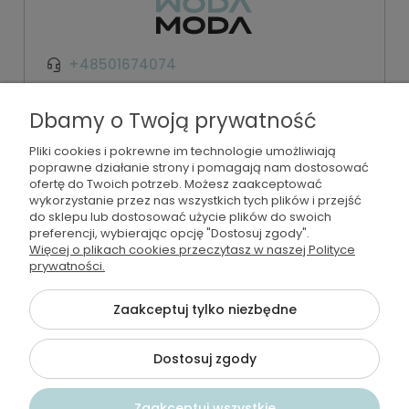
+48501674074
kontakt@wodamoda.pl
Dbamy o Twoją prywatność
Pliki cookies i pokrewne im technologie umożliwiają
Moje konto
poprawne działanie strony i pomagają nam dostosować
ofertę do Twoich potrzeb. Możesz zaakceptować
Regulamin i polityka
wykorzystanie przez nas wszystkich tych plików i przejść
do sklepu lub dostosować użycie plików do swoich
preferencji, wybierając opcję "Dostosuj zgody".
Płatności i dostawa
Więcej o plikach cookies przeczytasz w naszej Polityce
prywatności.
Informacje
Zaakceptuj tylko niezbędne
Dostosuj zgody
©2026 Wszelkie Prawa Zastrzeżone | Wodamoda
Szablon Flex by
Ecommercy
Zaakceptuj wszystkie