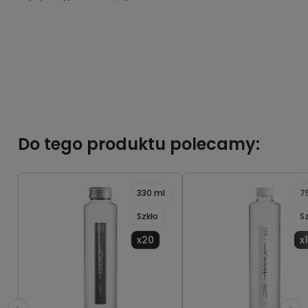
Do tego produktu polecamy:
330 ml
7
Szkło
S
x20
x