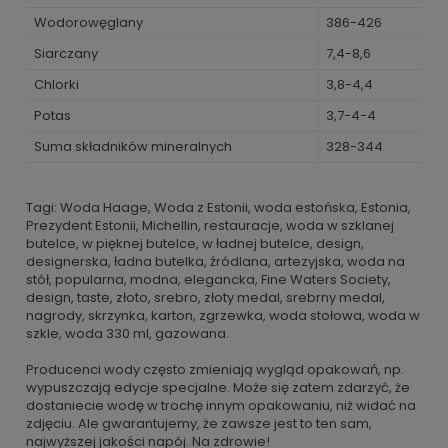
Wodorowęglany
386-426
Siarczany
7,4-8,6
Chlorki
3,8-4,4
Potas
3,7-4-4
Suma składników mineralnych
328-344
Tagi: Woda Haage, Woda z Estonii, woda estońska, Estonia,
Prezydent Estonii, Michellin, restauracje, woda w szklanej
butelce, w pięknej butelce, w ładnej butelce, design,
designerska, ładna butelka, źródlana, artezyjska, woda na
stół, popularna, modna, elegancka, Fine Waters Society,
design, taste, złoto, srebro, złoty medal, srebrny medal,
nagrody, skrzynka, karton, zgrzewka, woda stołowa, woda w
szkle, woda 330 ml, gazowana.
Producenci wody często zmieniają wygląd opakowań, np.
wypuszczają edycje specjalne. Może się zatem zdarzyć, że
dostaniecie wodę w trochę innym opakowaniu, niż widać na
zdjęciu. Ale gwarantujemy, że zawsze jest to ten sam,
najwyższej jakości napój. Na zdrowie!