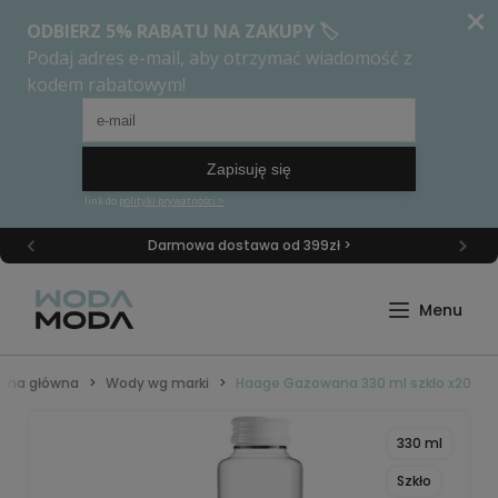
Darmowa dostawa od 399zł >
rona główna
Wody wg marki
Haage Gazowana 330 ml szkło x20
330 ml
Szkło