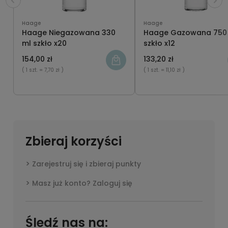
Haage
Haage
Haage Niegazowana 330
Haage Gazowana 750
ml szkło x20
szkło x12
154,00 zł
133,20 zł
( 1 szt.
= 7,70 zł )
( 1 szt.
= 11,10 zł )
Zbieraj korzyści
Zarejestruj się i zbieraj punkty
Masz już konto? Zaloguj się
Śledź nas na: