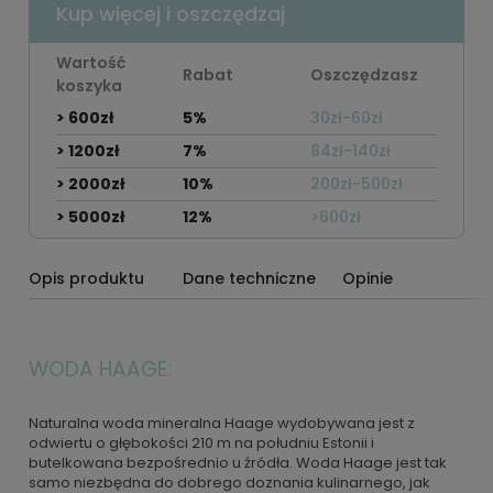
Kup więcej i oszczędzaj
Wartość
Rabat
Oszczędzasz
koszyka
> 600zł
5%
30zł-60zł
> 1200zł
7%
84zł-140zł
> 2000zł
10%
200zł-500zł
> 5000zł
12%
>600zł
Opis produktu
Dane techniczne
Opinie
WODA HAAGE:
Naturalna woda mineralna Haage wydobywana jest z
odwiertu o głębokości 210 m na południu Estonii i
butelkowana bezpośrednio u źródła. Woda Haage jest tak
samo niezbędna do dobrego doznania kulinarnego, jak