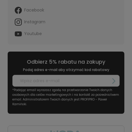
Facebook
Instagram
Youtube
Odbierz 5% rabatu na zakupy
Podaj adres e-mail aby otrzymać kod rabatowy
*Podając email wyrażasz zgodę na przetwarzanie Twoich danych
osobowych dla celów marketingowych i na kontakt za pośrednictwem
email. Administratorem Twoich danych jest PROFIPRO - Paweł
Kamiński.