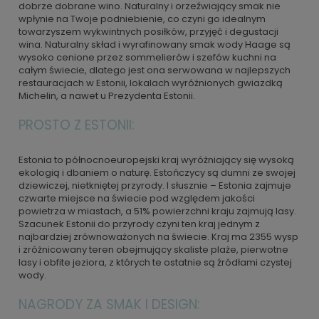
dobrze dobrane wino. Naturalny i orzeźwiający smak nie
wpłynie na Twoje podniebienie, co czyni go idealnym
towarzyszem wykwintnych posiłków, przyjęć i degustacji
wina. Naturalny skład i wyrafinowany smak wody Haage są
wysoko cenione przez sommelierów i szefów kuchni na
całym świecie, dlatego jest ona serwowana w najlepszych
restauracjach w Estonii, lokalach wyróżnionych gwiazdką
Michelin, a nawet u Prezydenta Estonii.
PROSTO Z ESTONII:
Estonia to północnoeuropejski kraj wyróżniający się wysoką
ekologią i dbaniem o naturę. Estończycy są dumni ze swojej
dziewiczej, nietkniętej przyrody. I słusznie – Estonia zajmuje
czwarte miejsce na świecie pod względem jakości
powietrza w miastach, a 51% powierzchni kraju zajmują lasy.
Szacunek Estonii do przyrody czyni ten kraj jednym z
najbardziej zrównoważonych na świecie. Kraj ma 2355 wysp
i zróżnicowany teren obejmujący skaliste plaże, pierwotne
lasy i obfite jeziora, z których te ostatnie są źródłami czystej
wody.
NAGRODY ZA SMAK I DESIGN: