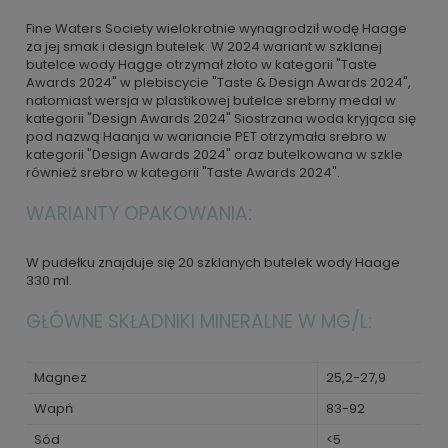
Fine Waters Society wielokrotnie wynagrodził wodę Haage
za jej smak i design butelek. W 2024 wariant w szklanej
butelce wody Hagge otrzymał złoto w kategorii "Taste
Awards 2024" w plebiscycie "Taste & Design Awards 2024",
natomiast wersja w plastikowej butelce srebrny medal w
kategorii "Design Awards 2024" Siostrzana woda kryjąca się
pod nazwą Haanja w wariancie PET otrzymała srebro w
kategorii "Design Awards 2024" oraz butelkowana w szkle
również srebro w kategorii "Taste Awards 2024".
WARIANTY OPAKOWANIA:
W pudełku znajduje się 20 szklanych butelek wody Haage
330 ml.
GŁÓWNE SKŁADNIKI MINERALNE W MG/L:
Magnez
25,2-27,9
Wapń
83-92
Sód
<5