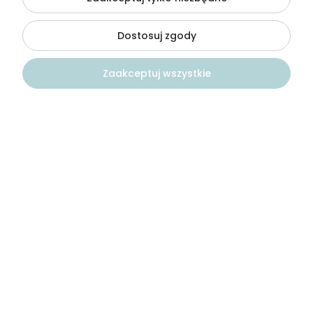
5
Excellent
Dostosuj zgody
8/5/2024
0
0
Zaakceptuj wszystkie
Maciej
zweryfikowano
5
ok.
Kontakt
Szukaj
Konto
Koszyk
5/25/2024
0
0
Віталія
zweryfikowano
5
🙏🙏
4/15/2024
0
0