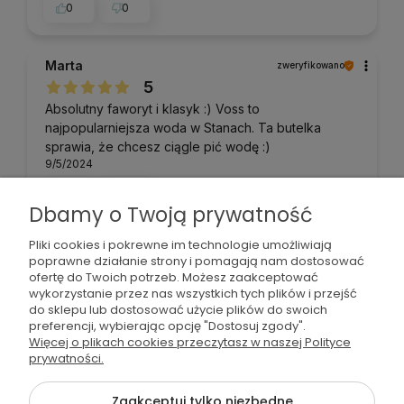
0
0
Marta
zweryfikowano
5
Absolutny faworyt i klasyk :) Voss to
najpopularniejsza woda w Stanach. Ta butelka
sprawia, że chcesz ciągle pić wodę :)
9/5/2024
0
1
Dbamy o Twoją prywatność
Pliki cookies i pokrewne im technologie umożliwiają
Roman
zweryfikowano
poprawne działanie strony i pomagają nam dostosować
5
ofertę do Twoich potrzeb. Możesz zaakceptować
Walory smakowe i sklad wody pozytywne
wykorzystanie przez nas wszystkich tych plików i przejść
do sklepu lub dostosować użycie plików do swoich
8/8/2024
preferencji, wybierając opcję "Dostosuj zgody".
0
0
Więcej o plikach cookies przeczytasz w naszej Polityce
prywatności.
Teresa
zweryfikowano
Zaakceptuj tylko niezbędne