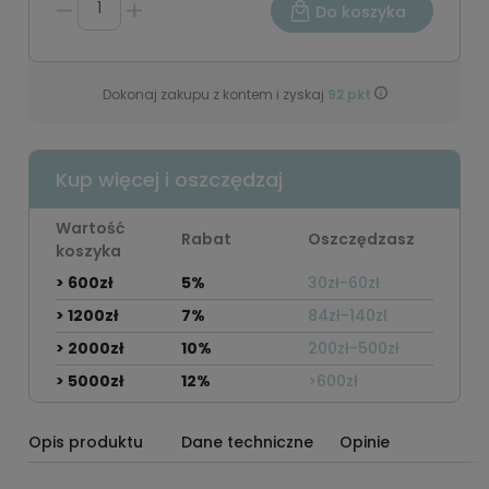
Do koszyka
Dokonaj zakupu z kontem i zyskaj
92
pkt
Kup więcej i oszczędzaj
Wartość
Rabat
Oszczędzasz
koszyka
> 600zł
5%
30zł-60zł
> 1200zł
7%
84zł-140zł
> 2000zł
10%
200zł-500zł
> 5000zł
12%
>600zł
Opis produktu
Dane techniczne
Opinie