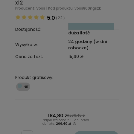
x12
Producent:
Voss
| Kod produktu:
voss800ngszk
5.0
22
(
)
Dostępność:
duża ilość
24 godziny (w dni
Wysyłka w:
robocze)
Cena za 1 szt.
15,40 zł
Produkt gratisowy:
184,80 zł
266,40 zł
Najniższa cena z 30 dni przed
obniżką:
266,40 zł