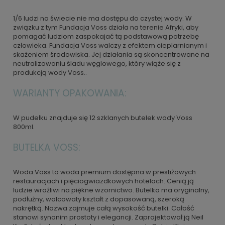
1/6 ludzi na świecie nie ma dostępu do czystej wody. W
związku z tym Fundacja Voss działa na terenie Afryki, aby
pomagać ludziom zaspokajać tą podstawową potrzebę
człowieka. Fundacja Voss walczy z efektem cieplarnianym i
skażeniem środowiska. Jej działania są skoncentrowane na
neutralizowaniu śladu węglowego, który wiąże się z
produkcją wody Voss..
WARIANTY OPAKOWANIA:
W pudełku znajduje się 12 szklanych butelek wody Voss
800ml.
BUTELKA VOSS:
Woda Voss to woda premium dostępna w prestiżowych
restauracjach i pięciogwiazdkowych hotelach. Cenią ją
ludzie wrażliwi na piękne wzornictwo. Butelka ma oryginalny,
podłużny, walcowaty kształt z dopasowaną, szeroką
nakrętką. Nazwa zajmuje całą wysokość butelki. Całość
stanowi synonim prostoty i elegancji. Zaprojektował ją Neil