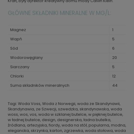
Kraft, były dyrektor kreatywny domu mody Calvin Klein.
GŁÓWNE SKŁADNIKI MINERALNE W MG/L:
Magnez
1
Wapń
5
Sód
6
Wodorowęglany
20
Siarczany
5
Chlorki
12
Suma składników mineralnych
44
Tagi: Woda Voss, Woda z Norwegii, woda ze Skandynawii,
Skandynawia, ze Szwecji, szwedzka, skandynawska, woda
woss, wos, vos, woda w szklanej butelce, w pięknej butelce,
w ładnej butelce, design, designerska, ładna butelka,
źródlana, artezyjska, fiordy, woda na stół, popularna, modna,
elegancka, skrzynka, karton, zgrzewka, woda stołowa, woda