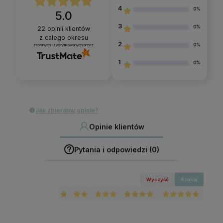
4
0%
5.0
3
0%
22
opinii klientów
z całego okresu
2
0%
zebranych i zweryfikowanych przez
1
0%
Jak zbieramy opinie?
Opinie klientów
Pytania i odpowiedzi (0)
Wyczyść
Szukaj