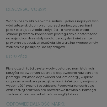
DLACZEGO VOSS?:
Woda Voss to siła pierwotnej natury - jedna z najczystszych
wód artezyjskich, chroniona przed zanieczyszczeniami
przez okalające źródło skały i lód. Ta norweska woda
stanowi przysmak koneserów, jest regularnie dostarczana
na najznakomitsze stoły świata. Jej czysty i świeży smak
przyjemnie pobudza i orzeźwia. Ma wyraźne kwasowe nuty i
znakomicie pasuje np. do szparagów.
KORZYŚCI:
Picie dużych ilości czystej wody dostarcza nam istotnych
korzyści zdrowotnych. Dbanie o odpowiednie nawodnienie
pomaga utrzymać odpowiedni poziom energii, wspiera
organizm w walce z przeziębieniami i infekcjami, zwiększa
wydolność fizyczną i psychiczną. Poprawia koncentrację i
czas reakcji oraz wspiera prawidłowe trawienie. Pomaga
zachować zdrowy i młodzieńczy wygląd skóry.
ODPOWIEDZIALNOŚĆ MARKI: