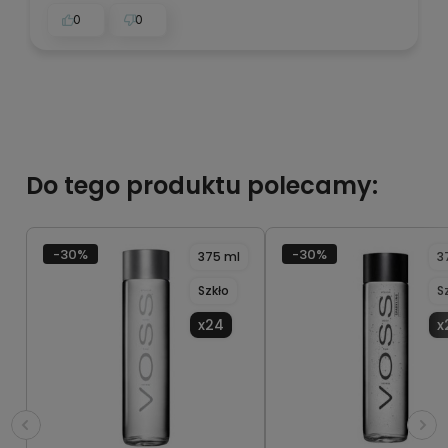
0
0
Do tego produktu polecamy:
-30%
-30%
375 ml
3
Szkło
S
x24
x