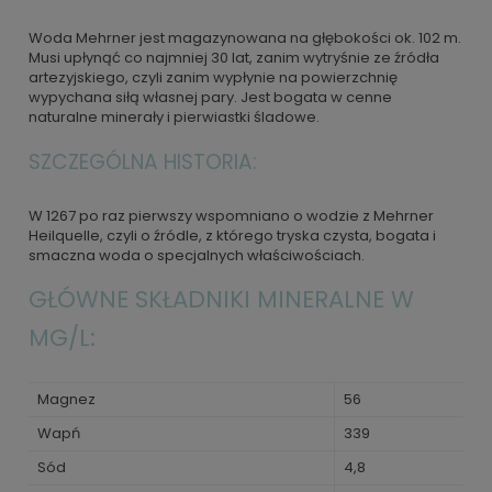
Woda Mehrner jest magazynowana na głębokości ok. 102 m.
Musi upłynąć co najmniej 30 lat, zanim wytryśnie ze źródła
artezyjskiego, czyli zanim wypłynie na powierzchnię
wypychana siłą własnej pary. Jest bogata w cenne
naturalne minerały i pierwiastki śladowe.
SZCZEGÓLNA HISTORIA:
W 1267 po raz pierwszy wspomniano o wodzie z Mehrner
Heilquelle, czyli o źródle, z którego tryska czysta, bogata i
smaczna woda o specjalnych właściwościach.
GŁÓWNE SKŁADNIKI MINERALNE W
MG/L:
Magnez
56
Wapń
339
Sód
4,8