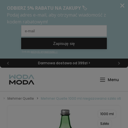
Darmowa dostawa od 399zł >
a
Mehrner Quelle
Mehrner Quelle 1000 ml niegazowana szkło x6
1000 ml
Szkło