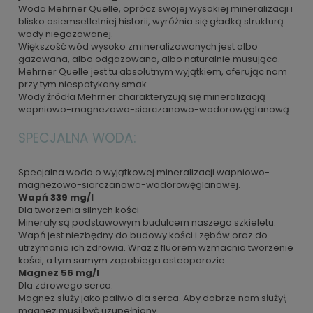
Woda Mehrner Quelle, oprócz swojej wysokiej mineralizacji i
blisko osiemsetletniej historii, wyróżnia się gładką strukturą
wody niegazowanej.
Większość wód wysoko zmineralizowanych jest albo
gazowana, albo odgazowana, albo naturalnie musująca.
Mehrner Quelle jest tu absolutnym wyjątkiem, oferując nam
przy tym niespotykany smak.
Wody źródła Mehrner charakteryzują się mineralizacją
wapniowo-magnezowo-siarczanowo-wodorowęglanową.
SPECJALNA WODA:
Specjalna woda o wyjątkowej mineralizacji wapniowo-
magnezowo-siarczanowo-wodorowęglanowej.
Wapń 339 mg/l
Dla tworzenia silnych kości
Minerały są podstawowym budulcem naszego szkieletu.
Wapń jest niezbędny do budowy kości i zębów oraz do
utrzymania ich zdrowia. Wraz z fluorem wzmacnia tworzenie
kości, a tym samym zapobiega osteoporozie.
Magnez 56 mg/l
Dla zdrowego serca.
Magnez służy jako paliwo dla serca. Aby dobrze nam służył,
magnez musi być uzupełniany.