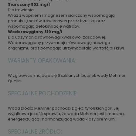
Siarczany 802 mg/l
Dla trawienia.
Wraz z wapniem i magnezem siarczany wspomagają
produkcję soków trawiennych przez trzustkę oraz
wspomagają detoksykację wątroby.
Wodorowęglany 819 mg/l
Dla utrzymania równowagi kwasowo-zasadowej.
Wodorowęglany przywracają równowagę naszego
organizmu oraz pomagają utrzymać stałą wartość pH krwi.
WARIANTY OPAKOWANIA:
W zgrzewce znajduje się 6 szklanych butelek wody Mehrner
Quelle
SPECJALNE POCHODZENIE:
Woda źródła Mehrner pochodzi z głębi tyrolskich gór. Jej
wyjątkowa jakość sprawia, że woda Mehrner jest smaczną,
energetyzującą i harmonizującą wodą klasy premium.
SPECJALNE ŹRÓDŁO: