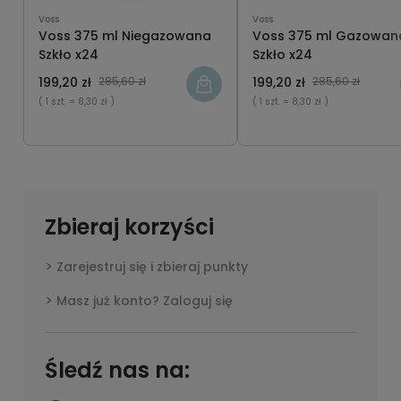
Voss
Voss
Voss 375 ml Niegazowana
Voss 375 ml Gazowan
Szkło x24
Szkło x24
199,20 zł
285,60 zł
199,20 zł
285,60 zł
( 1 szt.
= 8,30 zł )
( 1 szt.
= 8,30 zł )
Zbieraj korzyści
Zarejestruj się i zbieraj punkty
Masz już konto? Zaloguj się
Śledź nas na: