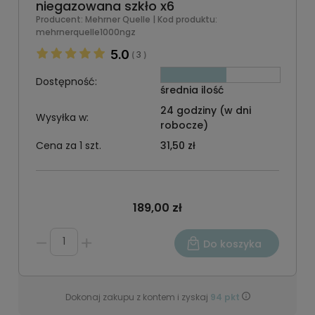
niegazowana szkło x6
Producent:
Mehrner Quelle
| Kod produktu:
mehrnerquelle1000ngz
5.0
3
(
)
Dostępność:
średnia ilość
24 godziny (w dni
Wysyłka w:
robocze)
Cena za 1 szt.
31,50 zł
189,00 zł
Do koszyka
Dokonaj zakupu z kontem i zyskaj
94
pkt