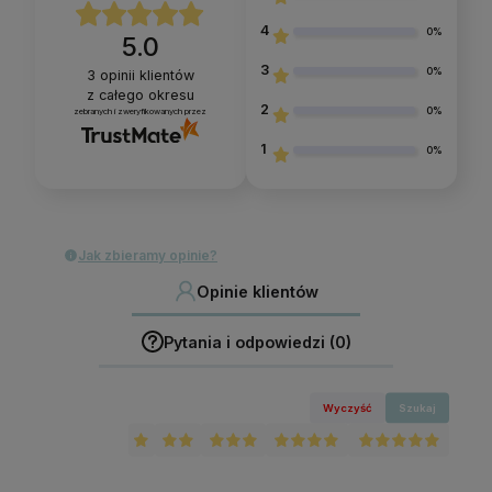
4
0%
5.0
3
0%
3
opinii klientów
z całego okresu
2
0%
zebranych i zweryfikowanych przez
1
0%
Jak zbieramy opinie?
Opinie klientów
Pytania i odpowiedzi (0)
Wyczyść
Szukaj