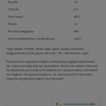
Fluorki
1,2
Chlorki
5,7
Siarczany
802
Potas
2,1
Wodorowęglany
819
Suma składników mineralnych
1427
Tagi: Meler, meller, qelle, qlle, qele, quele, mechler,
niegazowana, bez gazu, litrowa, 1 litr, niemiecka, z gór
Producenci napojów często zmieniają wygląd opakowań,
np. wypuszczają edycje specjalne. Może się zatem zdarzyć,
że dostaniecie wodę w trochę innym opakowaniu, niż widać
na zdjęciu. Ale gwarantujemy, że zawsze jest to ten sam,
najwyższej jakości napój. Na zdrowie!
5
100%