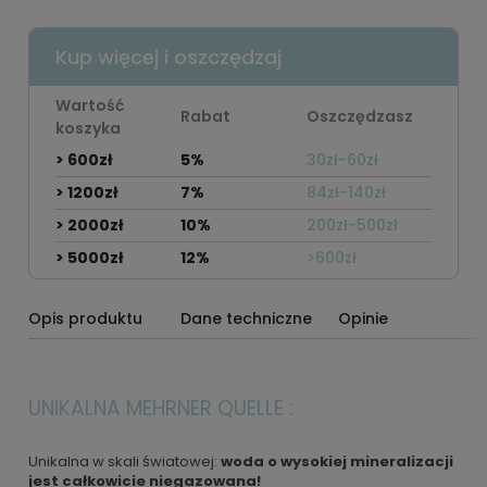
Kup więcej i oszczędzaj
Wartość
Rabat
Oszczędzasz
koszyka
> 600zł
5%
30zł-60zł
> 1200zł
7%
84zł-140zł
> 2000zł
10%
200zł-500zł
> 5000zł
12%
>600zł
Opis produktu
Dane techniczne
Opinie
UNIKALNA MEHRNER QUELLE :
Unikalna w skali światowej:
woda o wysokiej mineralizacji
jest całkowicie niegazowana!