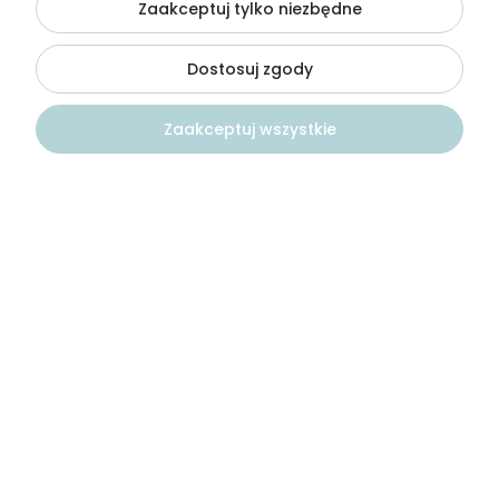
Zaakceptuj tylko niezbędne
+48501674074
Dostosuj zgody
kontakt@wodamoda.pl
Zaakceptuj wszystkie
Moje konto
Regulamin i polityka
Kontakt
Szukaj
Konto
Koszyk
Płatności i dostawa
Informacje
©2026 Wszelkie Prawa Zastrzeżone | Wodamoda
Szablon Flex by
Ecommercy