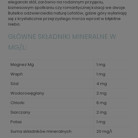
elegancki stół, zarówno na rodzinnym przyjęciu,
biznesowym spotkaniu czy romantycznej kolacji we dwoje.
Butelka odzwierciedla naturę Lofotów, gdzie góry wyłaniają
się z krystalicznie przejrzystego morza wprost w błękitne
niebo.
GŁÓWNE SKŁADNIKI MINERALNE W
MG/L:
Magnez Mg
1 mg
Wapń
1 mg
Sód
4 mg
Wodorowęglany
2 mg
Chlorki
6 mg
Siarczany
2 mg
Potas
1 mg
Suma składników mineralnych
20 mg/l