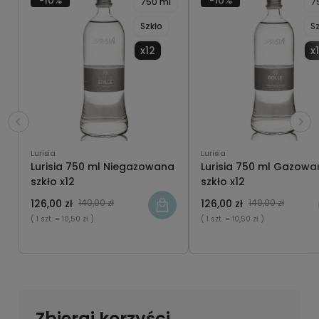
-10%
-10%
750 ml
7
Szkło
S
x12
x
Lurisia
Lurisia
Lurisia 750 ml Niegazowana
Lurisia 750 ml Gazow
szkło x12
szkło x12
126,00 zł
140,00 zł
126,00 zł
140,00 zł
( 1 szt.
= 10,50 zł )
( 1 szt.
= 10,50 zł )
Zbieraj korzyści