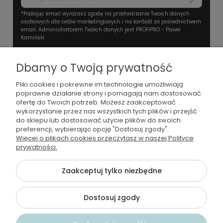
*Podając email wyrażasz zgodę na przetwarzanie Twoich danych
osobowych dla celów marketingowych i na kontakt za pośrednictwem
email. Administratorem Twoich danych jest PROFIPRO - Paweł
Kamiński.
Dbamy o Twoją prywatność
Pliki cookies i pokrewne im technologie umożliwiają
poprawne działanie strony i pomagają nam dostosować
ofertę do Twoich potrzeb. Możesz zaakceptować
wykorzystanie przez nas wszystkich tych plików i przejść
+48501674074
do sklepu lub dostosować użycie plików do swoich
preferencji, wybierając opcję "Dostosuj zgody".
kontakt@wodamoda.pl
Więcej o plikach cookies przeczytasz w naszej Polityce
prywatności.
Moje konto
Zaakceptuj tylko niezbędne
Regulamin i polityka
Dostosuj zgody
Płatności i dostawa