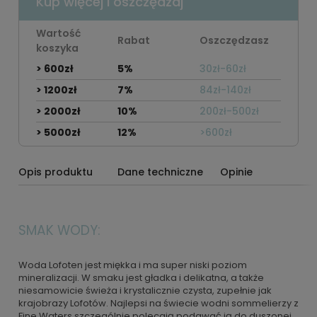
Kup więcej i oszczędzaj
Wartość
Rabat
Oszczędzasz
koszyka
> 600zł
5%
30zł-60zł
> 1200zł
7%
84zł-140zł
> 2000zł
10%
200zł-500zł
> 5000zł
12%
>600zł
Opis produktu
Dane techniczne
Opinie
SMAK WODY:
Woda Lofoten jest miękka i ma super niski poziom
mineralizacji. W smaku jest gładka i delikatna, a także
niesamowicie świeża i krystalicznie czysta, zupełnie jak
krajobrazy Lofotów. Najlepsi na świecie wodni sommelierzy z
Fine Waters szczególnie polecają podawać ją do duszonej