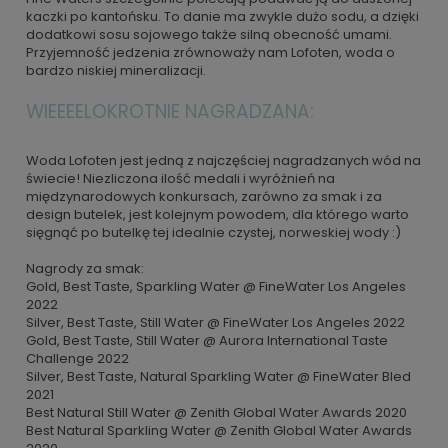
kaczki po kantońsku. To danie ma zwykle dużo sodu, a dzięki
dodatkowi sosu sojowego także silną obecność umami.
Przyjemność jedzenia zrównoważy nam Lofoten, woda o
bardzo niskiej mineralizacji.
WIEEEELOKROTNIE NAGRADZANA:
Woda Lofoten jest jedną z najczęściej nagradzanych wód na
świecie! Niezliczona ilość medali i wyróżnień na
międzynarodowych konkursach, zarówno za smak i za
design butelek, jest kolejnym powodem, dla którego warto
sięgnąć po butelkę tej idealnie czystej, norweskiej wody :)
Nagrody za smak:
Gold, Best Taste, Sparkling Water @ FineWater Los Angeles
2022
Silver, Best Taste, Still Water @ FineWater Los Angeles 2022
Gold, Best Taste, Still Water @ Aurora International Taste
Challenge 2022
Silver, Best Taste, Natural Sparkling Water @ FineWater Bled
2021
Best Natural Still Water @ Zenith Global Water Awards 2020
Best Natural Sparkling Water @ Zenith Global Water Awards