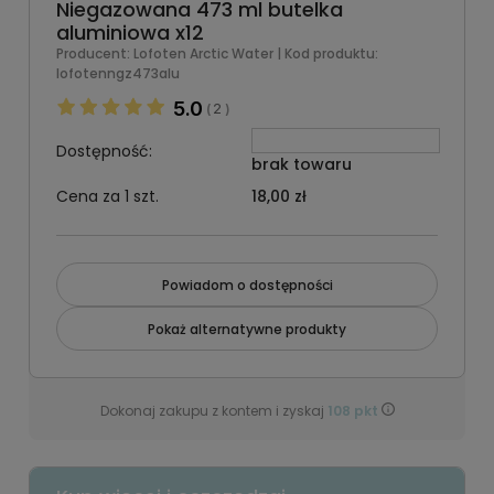
Niegazowana 473 ml butelka
aluminiowa x12
Producent:
Lofoten Arctic Water
| Kod produktu:
lofotenngz473alu
5.0
2
(
)
Dostępność:
brak towaru
Cena za 1 szt.
18,00 zł
Powiadom o dostępności
Pokaż alternatywne produkty
Dokonaj zakupu z kontem i zyskaj
108
pkt