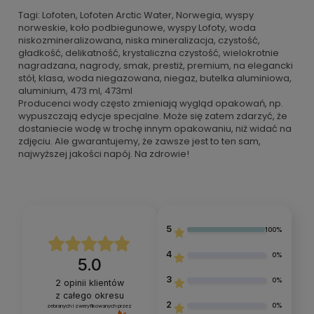
Tagi: Lofoten, Lofoten Arctic Water, Norwegia, wyspy
norweskie, koło podbiegunowe, wyspy Lofoty, woda
niskozmineralizowana, niska mineralizacja, czystość,
gładkość, delikatność, krystaliczna czystość, wielokrotnie
nagradzana, nagrody, smak, prestiż, premium, na elegancki
stół, klasa, woda niegazowana, niegaz, butelka aluminiowa,
aluminium, 473 ml, 473ml
Producenci wody często zmieniają wygląd opakowań, np.
wypuszczają edycje specjalne. Może się zatem zdarzyć, że
dostaniecie wodę w trochę innym opakowaniu, niż widać na
zdjęciu. Ale gwarantujemy, że zawsze jest to ten sam,
najwyższej jakości napój. Na zdrowie!
5
100%
4
0%
5.0
3
0%
2
opinii klientów
z całego okresu
2
0%
zebranych i zweryfikowanych przez