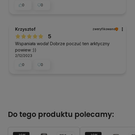
0
0
Krzysztof
zweryfikowano
5
Wspaniała woda! Dobrze poczuć ten arktyczny
powiew :))
2/12/2023
0
0
Do tego produktu polecamy: