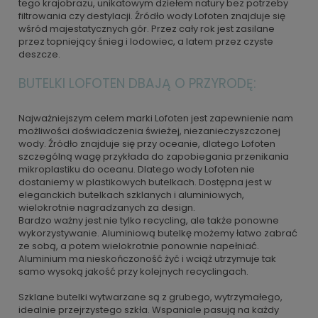
tego krajobrazu, unikatowym dziełem natury bez potrzeby
filtrowania czy destylacji. Źródło wody Lofoten znajduje się
wśród majestatycznych gór. Przez cały rok jest zasilane
przez topniejący śnieg i lodowiec, a latem przez czyste
deszcze.
BUTELKI LOFOTEN DBAJĄ O PRZYRODĘ:
Najważniejszym celem marki Lofoten jest zapewnienie nam
możliwości doświadczenia świeżej, niezanieczyszczonej
wody. Źródło znajduje się przy oceanie, dlatego Lofoten
szczególną wagę przykłada do zapobiegania przenikania
mikroplastiku do oceanu. Dlatego wody Lofoten nie
dostaniemy w plastikowych butelkach. Dostępna jest w
eleganckich butelkach szklanych i aluminiowych,
wielokrotnie nagradzanych za design.
Bardzo ważny jest nie tylko recycling, ale także ponowne
wykorzystywanie. Aluminiową butelkę możemy łatwo zabrać
ze sobą, a potem wielokrotnie ponownie napełniać.
Aluminium ma nieskończoność żyć i wciąż utrzymuje tak
samo wysoką jakość przy kolejnych recyclingach.
Szklane butelki wytwarzane są z grubego, wytrzymałego,
idealnie przejrzystego szkła. Wspaniale pasują na każdy