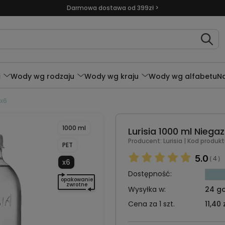
Darmowa dostawa od 399zł >
i
Wody wg rodzaju
Wody wg kraju
Wody wg alfabetu
N
 x6
1000 ml
Lurisia 1000 ml Nieg
Producent:
Lurisia
| Kod produkt
PET
5.0
4
(
)
x6
Dostępność:
opakowanie
zwrotne
Wysyłka w:
24 go
Cena za 1 szt.
11,40 