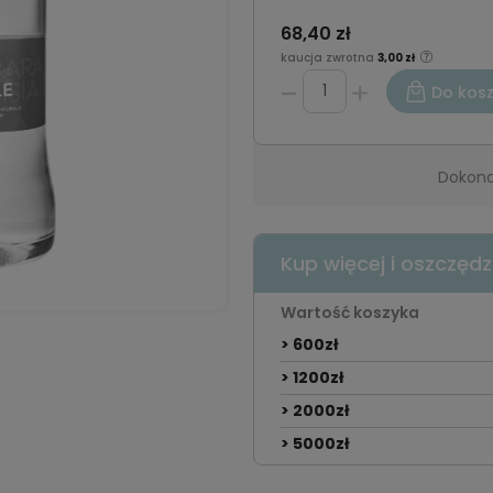
68,40 zł
kaucja zwrotna
3,00 zł
Do kos
Dokona
Kup więcej i oszczędz
Wartość koszyka
> 600zł
> 1200zł
> 2000zł
> 5000zł