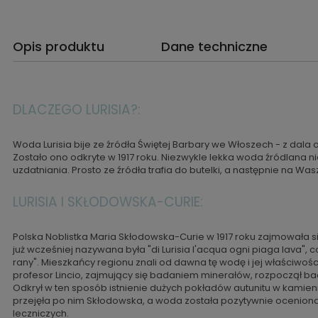
Opis produktu
Dane techniczne
DLACZEGO LURISIA?:
Woda Lurisia bije ze źródła Świętej Barbary we Włoszech - z dala 
Zostało ono odkryte w 1917 roku. Niezwykle lekka woda źródlana n
uzdatniania. Prosto ze źródła trafia do butelki, a następnie na Wasz
LURISIA I SKŁODOWSKA-CURIE:
Polska Noblistka Maria Skłodowska-Curie w 1917 roku zajmowała 
już wcześniej nazywana była "di Lurisia l'acqua ogni piaga lava"
rany". Mieszkańcy regionu znali od dawna tę wodę i jej właściwośc
profesor Lincio, zajmujący się badaniem minerałów, rozpoczął bad
Odkrył w ten sposób istnienie dużych pokładów autunitu w kamienn
przejęła po nim Skłodowska, a woda została pozytywnie ocenion
leczniczych.