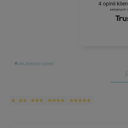
4
opinii kli
zebranych i
Jak zbieramy opinie?