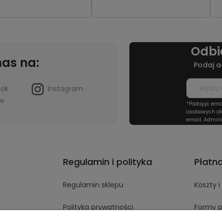
Odbi
nas na:
Podaj a
ook
Instagram
be
*Podając ema
osobowych dl
email. Admini
Regulamin i polityka
Płatn
Regulamin sklepu
Koszty 
Polityka prywatności
Formy p