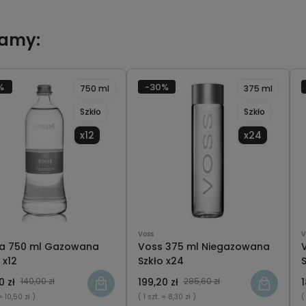
camy:
%
-30%
750 ml
375 ml
Szkło
Szkło
x12
x24
Voss
V
sia 750 ml Gazowana
Voss 375 ml Niegazowana
 x12
Szkło x24
S
0 zł
140,00 zł
199,20 zł
285,60 zł
1
= 10,50 zł )
( 1 szt.
= 8,30 zł )
(