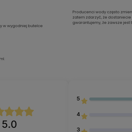
Producenci wody często zmien
zatem zdarzyć, że dostaniecie
gwarantujemy, że zawsze jest t
dy w wygodniej butelce
ml.
5
4
5.0
3