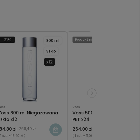
-31%
Produkt niedostępny
800 ml
500 ml
Szkło
PET
x12
x24
oss
Voss
Voss 800 ml Niegazowana
Voss 500 ml Niegazowana
zkło x12
PET x24
84,80 zł
266,40 zł
264,00 zł
Powia
 1 szt.
= 15,40 zł )
( 1 szt.
= 11,00 zł )