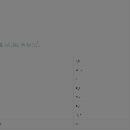
NERALNE W MG/L:
1,2
4,6
1
0,6
22
0,3
7,7
h
30