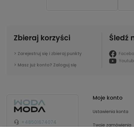
Zbieraj korzyści
Śledź 
Faceb
Zarejestruj się i zbieraj punkty
Youtu
Masz już konto? Zaloguj się
Moje konto
Ustawienia konta
+48501674074
Twoje zamówienia
kontakt@wodamoda.pl