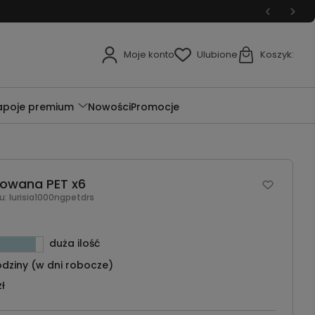
Moje konto
Ulubione
Koszyk:
apoje premium
Nowości
Promocje
azowana PET x6
u:
lurisia1000ngpetdrs
duża ilość
dziny (w dni robocze)
zł