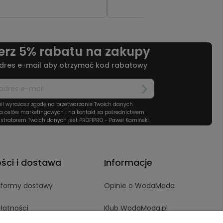
o
dostęp
erz 5% rabatu na zakupy
dres e-mail aby otrzymać kod rabatowy
il wyrażasz zgodę na przetwarzanie Twoich danych
a celów marketingowych i na kontakt za pośrednictwem
stratorem Twoich danych jest PROFIPRO - Paweł Kamiński.
ości i dostawa
Informacje
i formy dostawy
Opinie o WodaModa
łatności
Klub WodaModa.pl