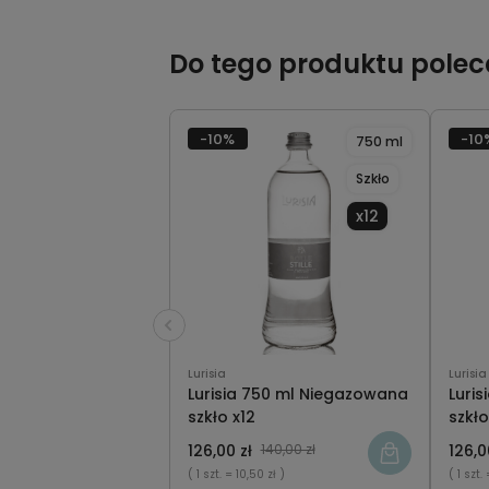
Do tego produktu pole
-10%
-10
750 ml
Szkło
x12
Lurisia
Lurisia
Lurisia 750 ml Niegazowana
Luri
szkło x12
szkło
126,00 zł
140,00 zł
126,0
( 1 szt.
= 10,50 zł )
( 1 szt.