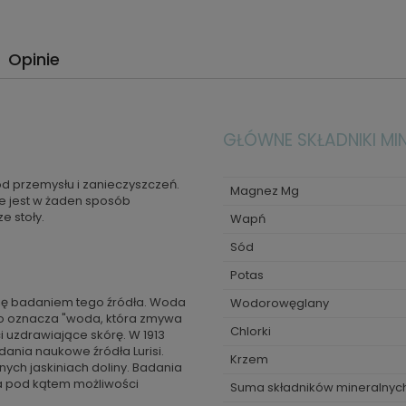
Opinie
GŁÓWNE SKŁADNIKI MI
od przemysłu i zanieczyszczeń.
Magnez Mg
ie jest w żaden sposób
e stoły.
Wapń
Sód
Potas
się badaniem tego źródła. Woda
Wodorowęglany
, co oznacza "woda, która zmywa
Chlorki
i uzdrawiające skórę. W 1913
ania naukowe źródła Lurisi.
Krzem
ych jaskiniach doliny. Badania
a pod kątem możliwości
Suma składników mineralnyc