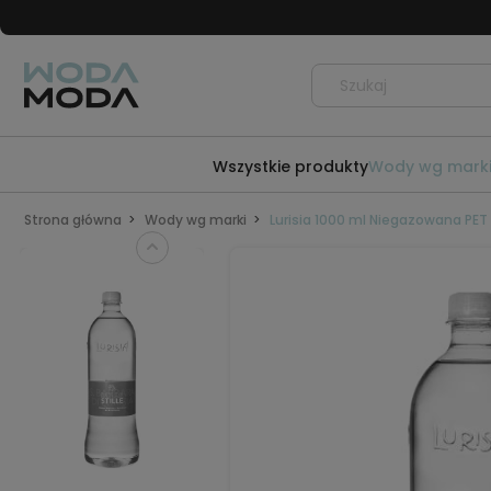
Wszystkie produkty
Wody wg mark
Strona główna
Wody wg marki
Lurisia 1000 ml Niegazowana PET