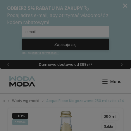
Darmowa dostawa od 399zł >
wna
Wody wg marki
Acqua Plose Niegazowana 250 ml szkło x24
-10%
250 ml
nowość
Szkło