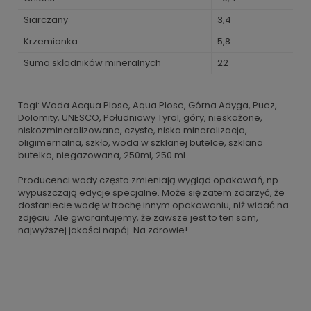
Siarczany
3,4
Krzemionka
5,8
Suma składników mineralnych
22
Tagi: Woda Acqua Plose, Aqua Plose, Górna Adyga, Puez,
Dolomity, UNESCO, Południowy Tyrol, góry, nieskażone,
niskozmineralizowane, czyste, niska mineralizacja,
oligimernalna, szkło, woda w szklanej butelce, szklana
butelka, niegazowana, 250ml, 250 ml
Producenci wody często zmieniają wygląd opakowań, np.
wypuszczają edycje specjalne. Może się zatem zdarzyć, że
dostaniecie wodę w trochę innym opakowaniu, niż widać na
zdjęciu. Ale gwarantujemy, że zawsze jest to ten sam,
najwyższej jakości napój. Na zdrowie!