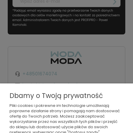
*Podając email wyrażasz zgodę na przetwarzanie Twoich danych
osobowych dla celów marketingowych i na kontakt za pośrednictwem
email. Administratorem Twoich danych jest PROFIPRO - Paweł
Kamiński.
+48501674074
kontakt@wodamoda.pl
Dbamy o Twoją prywatność
Moje konto
Pliki cookies i pokrewne im technologie umożliwiają
poprawne działanie strony i pomagają nam dostosować
Regulamin i polityka
ofertę do Twoich potrzeb. Możesz zaakceptować
wykorzystanie przez nas wszystkich tych plików i przejść
do sklepu lub dostosować użycie plików do swoich
Płatności i dostawa
preferencji, wybierając opcję "Dostosuj zgody".