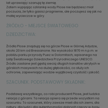
lat uprawiają i szanują tę ziemię.
Zatem wypijając szklankę wody Plose nie będziesz miał
poczucia, że tylko gasisz pragnienie, ale poczujesz się jak na
małej wycieczce w góry.
ŹRÓDŁO - MIEJSCE ŚWIATOWEGO
DZIEDZICTWA:
Źródła Plose znajdują się na górze Plose w Górnej Adydze,
około 20 km od Bressanone. Na wysokości 1870 m n.p.m. w
pobliżu parku przyrody Puez w Dolomitach, wpisanego na
Listę Światowego Dziedzictwa Przyrodniczego UNESCO.
Źródło zasilane jest gęstą siecią długich kanałów ukrytych w
górskich masywach na dużej głębokości, co służy ich
ochronie, zapewniając wodzie wyjątkową czystość i jakość.
SZACUNEK. PODSTAWOWY SKŁADNIK:
Podstawą wszystkiego, co robi producent Plose, jest ludzka
relacja z górami. Ta relacja opiera się przede wszystkim na
szacunku. To szacunek, który zawsze mieli dla ich ziemi, dla
natury, dla ludzi i dla autentyczności dobrych rzeczy w życiu.