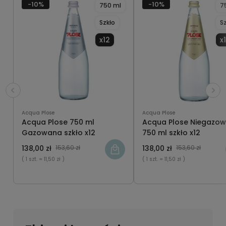
-10%
-10%
750 ml
7
Szkło
S
x12
x
Acqua Plose
Acqua Plose
Acqua Plose 750 ml
Acqua Plose Niegazo
Gazowana szkło x12
750 ml szkło x12
138,00 zł
153,60 zł
138,00 zł
153,60 zł
( 1 szt.
= 11,50 zł )
( 1 szt.
= 11,50 zł )