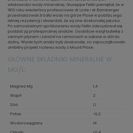
właściwości wody mineralnej. Giuseppe Fellin pamiętał, że w
1913 roku wiedeńscy profesorowie dr Lode i dr Bamberger
przeanalizowali źródła wody na górze Plose w pobliżu jego
letniej rezydencji i stwierdzili, że są one doskonałej jakości.
Po samodzielnym spróbowaniu wody Fellin zdecydował się
poddać ją profesjonalnej analizie. Osobiście wziął butelkę z
cennym płynem i zaniósł na ramionach w sakwie w dół do
doliny. Wyniki tych analiz były doskonałe, co zapoczątkowało
ambitny projekt rozlewu wody z Mount Plose.
GŁÓWNE SKŁADNIKI MINERALNE W
MG/L:
Magnez Mg
1,4
Wapń
2
Sód
1,1
Potas
<0,2
Wodorowęglany
14
Chlorki
<0,4