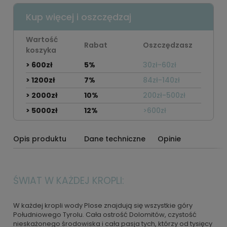
Kup więcej i oszczędzaj
Wartość
Rabat
Oszczędzasz
koszyka
> 600zł
5%
30zł-60zł
> 1200zł
7%
84zł-140zł
> 2000zł
10%
200zł-500zł
> 5000zł
12%
>600zł
Opis produktu
Dane techniczne
Opinie
ŚWIAT W KAŻDEJ KROPLI:
W każdej kropli wody Plose znajdują się wszystkie góry
Południowego Tyrolu. Cała ostrość Dolomitów, czystość
nieskażonego środowiska i cała pasja tych, którzy od tysięcy