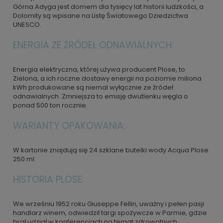
Górna Adyga jest domem dla tysięcy lat historii ludzkości, a
Dolomity są wpisane na Listę Światowego Dziedzictwa
UNESCO.
ENERGIA ZE ŹRÓDEŁ ODNAWIALNYCH:
Energia elektryczna, której używa producent Plose, to
Zielona, a ich roczne dostawy energii na poziomie miliona
kWh produkowane są niemal wyłącznie ze źródeł
odnawialnych. Zmniejsza to emisję dwutlenku węgla o
ponad 500 ton rocznie.
WARIANTY OPAKOWANIA:
W kartonie znajdują się 24 szklane butelki wody Acqua Plose
250 ml.
HISTORIA PLOSE:
We wrześniu 1952 roku Giuseppe Fellin, uważny i pełen pasji
handlarz winem, odwiedził targi spożywcze w Parmie, gdzie
brał udział w konferencjach na temat zdrowotnych