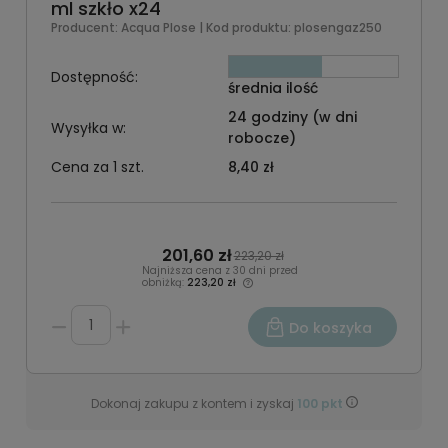
ml szkło x24
Producent:
Acqua Plose
| Kod produktu:
plosengaz250
Dostępność:
średnia ilość
24 godziny (w dni
Wysyłka w:
robocze)
Cena za 1 szt.
8,40 zł
201,60 zł
223,20 zł
Najniższa cena z 30 dni przed
obniżką:
223,20 zł
Do koszyka
Dokonaj zakupu z kontem i zyskaj
100
pkt