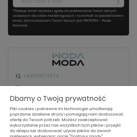
*Podając email wyrażasz zgodę na przetwarzanie Twoich danych
osobowych dla celów marketingowych i na kontakt za pośrednictwem
email. Administratorem Twoich danych jest PROFIPRO - Paweł
Kamiński.
+48501674074
kontakt@wodamoda.pl
Dbamy o Twoją prywatność
Moje konto
Pliki cookies i pokrewne im technologie umożliwiają
poprawne działanie strony i pomagają nam dostosować
Regulamin i polityka
ofertę do Twoich potrzeb. Możesz zaakceptować
wykorzystanie przez nas wszystkich tych plików i przejść
do sklepu lub dostosować użycie plików do swoich
Płatności i dostawa
preferencji, wybierając opcję "Dostosuj zgody".