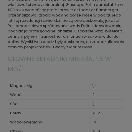
właściwości wody mineralnej. Giuseppe Fellin pamiętał, że w
1913 roku wiedeńscy profesorowie dr Lode i dr Bamberger
przeanalizowali źródła wody na górze Plose w pobliżu jego
letniej rezydencji i stwierdzili, że są one doskonałej jakości.
Po samodzielnym spróbowaniu wody Fellin zdecydował się
poddać ją profesjonalnej analizie. Osobiście wziął butelkę z
cennym płynem i zaniósł na ramionach w sakwie w dół do
doliny. Wyniki tych analiz były doskonałe, co zapoczątkowało
ambitny projekt rozlewu wody z Mount Plose.
GŁÓWNE SKŁADNIKI MINERALNE W
MG/L:
Magnez Mg
1,4
Wapń
2
Sód
1,1
Potas
<0,2
Wodorowęglany
14
Chlorki
<0,4