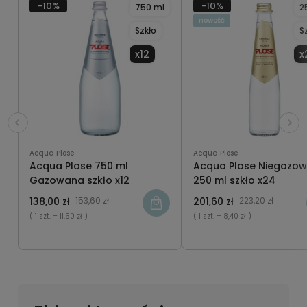
-10%
-10%
750 ml
2
nowość
Szkło
S
x12
x
Acqua Plose
Acqua Plose
Acqua Plose 750 ml
Acqua Plose Niegazo
Gazowana szkło x12
250 ml szkło x24
138,00 zł
153,60 zł
201,60 zł
223,20 zł
( 1 szt.
= 11,50 zł )
( 1 szt.
= 8,40 zł )