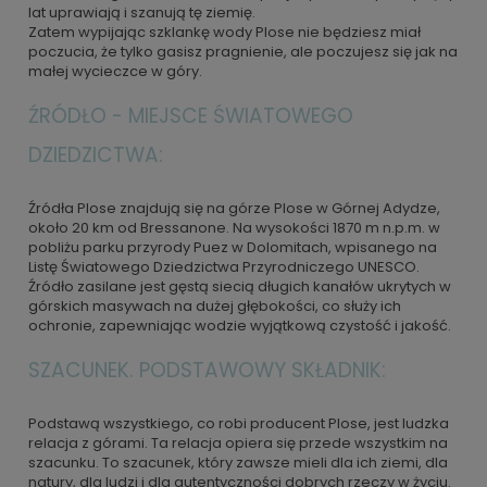
lat uprawiają i szanują tę ziemię.
Zatem wypijając szklankę wody Plose nie będziesz miał
poczucia, że tylko gasisz pragnienie, ale poczujesz się jak na
małej wycieczce w góry.
ŹRÓDŁO - MIEJSCE ŚWIATOWEGO
DZIEDZICTWA:
Źródła Plose znajdują się na górze Plose w Górnej Adydze,
około 20 km od Bressanone. Na wysokości 1870 m n.p.m. w
pobliżu parku przyrody Puez w Dolomitach, wpisanego na
Listę Światowego Dziedzictwa Przyrodniczego UNESCO.
Źródło zasilane jest gęstą siecią długich kanałów ukrytych w
górskich masywach na dużej głębokości, co służy ich
ochronie, zapewniając wodzie wyjątkową czystość i jakość.
SZACUNEK. PODSTAWOWY SKŁADNIK:
Podstawą wszystkiego, co robi producent Plose, jest ludzka
relacja z górami. Ta relacja opiera się przede wszystkim na
szacunku. To szacunek, który zawsze mieli dla ich ziemi, dla
natury, dla ludzi i dla autentyczności dobrych rzeczy w życiu.