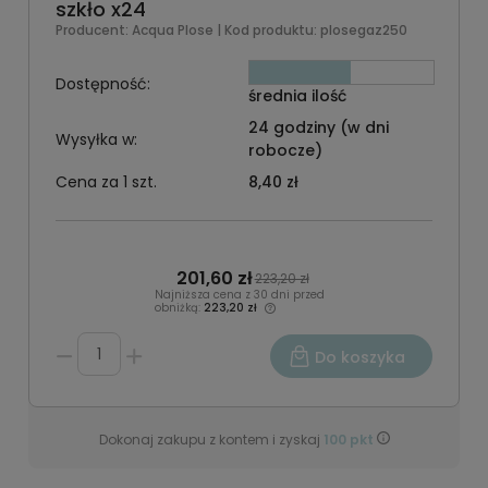
szkło x24
Producent:
Acqua Plose
| Kod produktu:
plosegaz250
Dostępność:
średnia ilość
24 godziny (w dni
Wysyłka w:
robocze)
Cena za 1 szt.
8,40 zł
201,60 zł
223,20 zł
Najniższa cena z 30 dni przed
obniżką:
223,20 zł
Do koszyka
Dokonaj zakupu z kontem i zyskaj
100
pkt