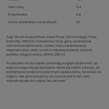
Siarczany
3,4
Krzemionka
5,8
Suma składników mineralnych
22
Tagi: Woda Acqua Plose, Aqua Plose, Górna Adyga, Puez,
Dolomity, UNESCO, Południowy Tyrol, góry, nieskażone,
niskozmineralizowane, czyste, niska mineralizacja,
oligimernalna, szkło, woda w szklanej butelce, szklana
butelka, niegazowana, 250ml, 250 ml
Producenci wody często zmieniają wygląd opakowań, np.
wypuszczają edycje specjalne. Może się zatem zdarzyć, że
dostaniecie wodę w trochę innym opakowaniu, niż widać na
zdjęciu. Ale gwarantujemy, że zawsze jest to ten sam,
najwyższej jakości napój. Na zdrowie!