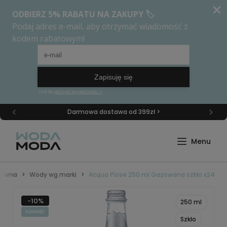
Darmowa dostawa od 399zł >
łówna
Wody wg marki
Acqua Plose 250 ml Gazowana szkło x24
-10%
250 ml
nowość
Szkło