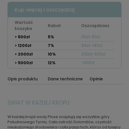
Kup więcej i oszczędzaj
Wartość
Rabat
Oszczędzasz
koszyka
> 600zł
5%
30zł-60zł
> 1200zł
7%
84zł-140zł
> 2000zł
10%
200zł-500zł
> 5000zł
12%
>600zł
Opis produktu
Dane techniczne
Opinie
ŚWIAT W KAŻDEJ KROPLI:
W każdej kropli wody Plose znajdują się wszystkie góry
Południowego Tyrolu. Cała ostrość Dolomitów, czystość
nieskażonego środowiska i cała pasja tych, którzy od tysięcy