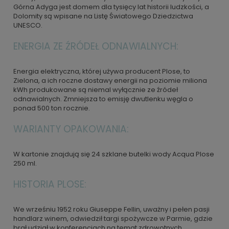
Górna Adyga jest domem dla tysięcy lat historii ludzkości, a
Dolomity są wpisane na Listę Światowego Dziedzictwa
UNESCO.
ENERGIA ZE ŹRÓDEŁ ODNAWIALNYCH:
Energia elektryczna, której używa producent Plose, to
Zielona, a ich roczne dostawy energii na poziomie miliona
kWh produkowane są niemal wyłącznie ze źródeł
odnawialnych. Zmniejsza to emisję dwutlenku węgla o
ponad 500 ton rocznie.
WARIANTY OPAKOWANIA:
W kartonie znajdują się 24 szklane butelki wody Acqua Plose
250 ml.
HISTORIA PLOSE:
We wrześniu 1952 roku Giuseppe Fellin, uważny i pełen pasji
handlarz winem, odwiedził targi spożywcze w Parmie, gdzie
brał udział w konferencjach na temat zdrowotnych