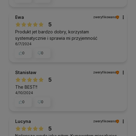
Ewa
zweryfikowano
5
Produkt jet bardzo dobry, korzystam
systematycznie i sprawia mi przyjemność
6/7/2024
0
0
Stanisław
zweryfikowano
5
The BEST!!
4/10/2024
0
0
Lucyna
zweryfikowano
5
Najlepsza woda jaką piłam .Kupowałam mieszkając