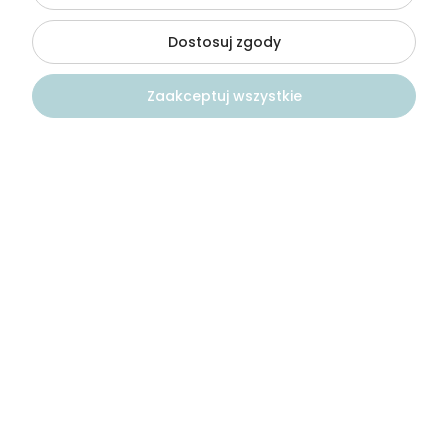
Aneta
zweryfikowano
Dostosuj zgody
5
Super. Nie spodziewałam się tak szybkiej wysyłki
Zaakceptuj wszystkie
7/9/2023
0
0
Kontakt
Szukaj
Konto
Koszyk
Julian
zweryfikowano
4
Produkt dobry
5/5/2023
0
0
Svitlana
zweryfikowano
1
Masakra! Mam wrażenie, że ta woda po prostu z
kranu. Nie polecam.
4/3/2023