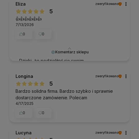
Eliza
zweryfikowano
5
👍️👍️👍️👍️👍️👍️
7/13/2026
0
0
Komentarz sklepu
Dzięki, że podzieliłeś się swoim
doświadczeniem.
Longina
zweryfikowano
5
Bardzo solidna firma. Bardzo szybko i sprawnie
dostarczone zamówienie. Polecam
4/17/2025
0
0
Lucyna
zweryfikowano