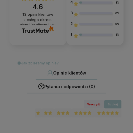
4
8%
4.6
3
0%
13
opinii klientów
z całego okresu
2
0%
zebranych i zweryfikowanych przez
1
8%
Jak zbieramy opinie?
Opinie klientów
Pytania i odpowiedzi (0)
Wyczyść
Szukaj