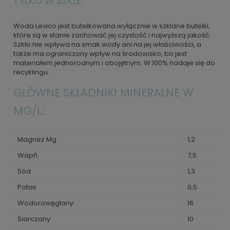
TYLKO W SZKLE:
Woda Levico jest butelkowana wyłącznie w szklane butelki,
które są w stanie zachować jej czystość i najwyższą jakość.
Szkło nie wpływa na smak wody ani na jej właściwości, a
także ma ograniczony wpływ na środowisko, bo jest
materiałem jednorodnym i obojętnym. W 100% nadaje się do
recyklingu.
GŁÓWNE SKŁADNIKI MINERALNE W
MG/L:
Magnez Mg
1,2
Wapń
7,5
Sód
1,3
Potas
0,5
Wodorowęglany
16
Siarczany
10