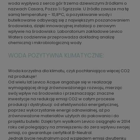
woda wypływa z serca gór trzema dziewiczymi źródłami o
nazwach Casara, Pozzo 1 i Sgrizzole. U źródła zawsze ma tę
samą temperaturę – 10,8°C, a pozyskiwanie wody i
butelkowanie odbywają się z największym poszanowaniem
środowiska, dzięki innowacyjnej instalacji o zerowym
wpływie na środowisko. Laboratorium zakładowe Levico
Waters codziennie przeprowadza dokładną analizę
chemiczną i mikrobiologiczną wody.
WODA POZYTYWNA KLIMATYCZNIE:
Woda korzystna dla klimatu, czyli pochłaniająca więcej CO2
niż produkuje!
Od wielu lat Levico Acque angażuje się w realizację
wymagającej drogi zrównoważonego rozwoju, mierząc
swój wpływ na środowisko i przeznaczając znaczne
inwestycje na redukcję emisji CO2 w całym procesie
produkcji i dystrybucji: od efektywności energetycznej,
poprzez wykorzystanie energii odnawialnej, aż po
zrównoważone materiałów użytych do pakowania i do
projektu butelki. Dzięki tym wysiłkom Levico osiągnęło w 2014
roku cel polegający na zmniejszeniu do zera wpływu swojej
emisji, co gwarantuje certyfikat B-Neutral.
Jednak bycie neutralnym pod względem emisji dwutlenku