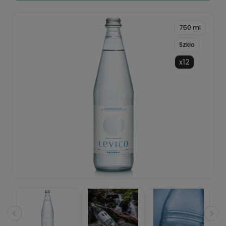
750 ml
Szkło
x12