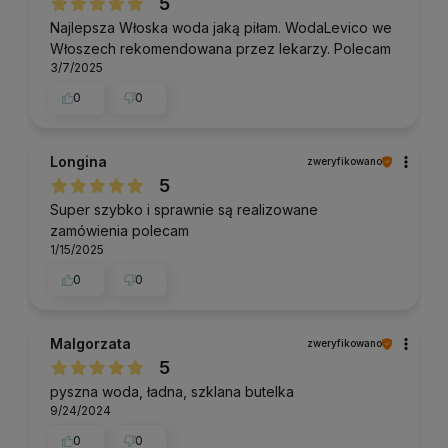
5
Najlepsza Włoska woda jaką piłam. WodaLevico we
Włoszech rekomendowana przez lekarzy. Polecam
3/7/2025
0
0
Longina
zweryfikowano
5
Super szybko i sprawnie są realizowane
zamówienia polecam
1/15/2025
0
0
Malgorzata
zweryfikowano
5
pyszna woda, ładna, szklana butelka
9/24/2024
0
0