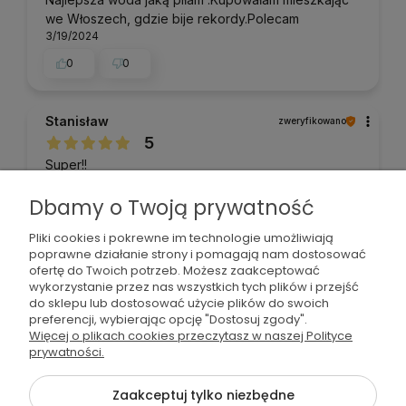
we Włoszech, gdzie bije rekordy.Polecam
3/19/2024
0
0
Stanisław
zweryfikowano
5
Super!!
12/8/2023
Dbamy o Twoją prywatność
0
0
Pliki cookies i pokrewne im technologie umożliwiają
poprawne działanie strony i pomagają nam dostosować
Stanisław
zweryfikowano
ofertę do Twoich potrzeb. Możesz zaakceptować
wykorzystanie przez nas wszystkich tych plików i przejść
5
do sklepu lub dostosować użycie plików do swoich
Super woda! Naturalny proces destylowania nie
preferencji, wybierając opcję "Dostosuj zgody".
tknięty ludzką ręką!
Więcej o plikach cookies przeczytasz w naszej Polityce
8/25/2023
prywatności.
0
0
Zaakceptuj tylko niezbędne