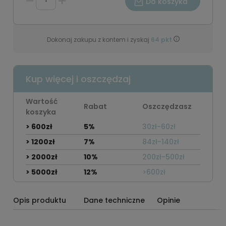
Do koszyka
Dokonaj zakupu z kontem i zyskaj
64
pkt
Kup więcej i oszczędzaj
Wartość
Rabat
Oszczędzasz
koszyka
> 600zł
5%
30zł-60zł
> 1200zł
7%
84zł-140zł
> 2000zł
10%
200zł-500zł
> 5000zł
12%
>600zł
Opis produktu
Dane techniczne
Opinie