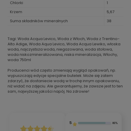
Chlorki
1
Krzem
5,67
Suma składników mineralnych
38
Tagi: Woda Acqua Levico, Woda z Włoch, Woda z Trentino-
Alto Adige, Woda Aqua Levico, Woda Acqua Lewiko, włoska
woda, najczystsza woda, niegazowana, woda stołowa,
woda niskozmineralizowana, niska mineralizacja, Włochy,
woda 750ml
Producenci wód często zmieniają wygląd opakowań, np.
wypuszczają edycje specjalne butelek. Może się zatem
zdarzyć, że dostaniecie wodą w trochę innym opakowaniu,
niż widać na zdjęciu. Ale gwarantujemy, że zawsze jest to ten
sam, najwyższej jakości napój. Na zdrowie!
5
85%