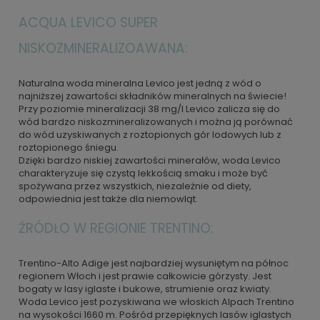
ACQUA LEVICO SUPER
NISKOZMINERALIZOAWANA:
Naturalna woda mineralna Levico jest jedną z wód o
najniższej zawartości składników mineralnych na świecie!
Przy poziomie mineralizacji 38 mg/l Levico zalicza się do
wód bardzo niskozmineralizowanych i można ją porównać
do wód uzyskiwanych z roztopionych gór lodowych lub z
roztopionego śniegu.
Dzięki bardzo niskiej zawartości minerałów, woda Levico
charakteryzuje się czystą lekkością smaku i może być
spożywana przez wszystkich, niezależnie od diety,
odpowiednia jest także dla niemowląt.
ŹRÓDŁO W REGIONIE TRENTINO:
Trentino-Alto Adige jest najbardziej wysuniętym na północ
regionem Włoch i jest prawie całkowicie górzysty. Jest
bogaty w lasy iglaste i bukowe, strumienie oraz kwiaty.
Woda Levico jest pozyskiwana we włoskich Alpach Trentino
na wysokości 1660 m. Pośród przepięknych lasów iglastych