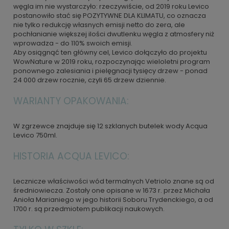
węgla im nie wystarczyło: rzeczywiście, od 2019 roku Levico
postanowiło stać się POZYTYWNE DLA KLIMATU, co oznacza
nie tylko redukcję własnych emisji netto do zera, ale
pochłanianie większej ilości dwutlenku węgla z atmosfery niż
wprowadza - do 110% swoich emisji.
Aby osiągnąć ten główny cel, Levico dołączyło do projektu
WowNature w 2019 roku, rozpoczynając wieloletni program
ponownego zalesiania i pielęgnacji tysięcy drzew - ponad
24 000 drzew rocznie, czyli 65 drzew dziennie.
WARIANTY OPAKOWANIA:
W zgrzewce znajduje się 12 szklanych butelek wody Acqua
Levico 750ml.
HISTORIA ACQUA LEVICO:
Lecznicze właściwości wód termalnych Vetriolo znane są od
średniowiecza. Zostały one opisane w 1673 r. przez Michała
Anioła Marianiego w jego historii Soboru Trydenckiego, a od
1700 r. są przedmiotem publikacji naukowych.