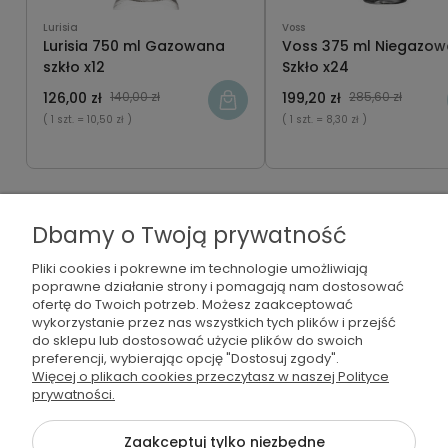
Lurisia
Voss
Lurisia 750 ml Gazowana
Voss 375 ml Niegazo
szkło x12
Szkło x24
126,00 zł
140,00 zł
199,20 zł
285,60 zł
( 1 szt.
= 10,50 zł )
( 1 szt.
= 8,30 zł )
Dbamy o Twoją prywatność
Zbieraj korzyści
Pliki cookies i pokrewne im technologie umożliwiają
poprawne działanie strony i pomagają nam dostosować
Zarejestruj się i zbieraj punkty
ofertę do Twoich potrzeb. Możesz zaakceptować
wykorzystanie przez nas wszystkich tych plików i przejść
do sklepu lub dostosować użycie plików do swoich
Masz już konto? Zaloguj się
preferencji, wybierając opcję "Dostosuj zgody".
Więcej o plikach cookies przeczytasz w naszej Polityce
prywatności.
Śledź nas na:
Zaakceptuj tylko niezbędne