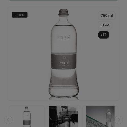
-10%
750 ml
Szkło
x12