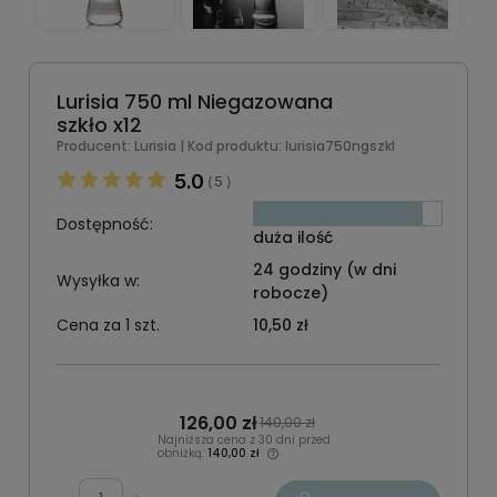
Lurisia 750 ml Niegazowana
szkło x12
Producent:
Lurisia
| Kod produktu:
lurisia750ngszkl
5.0
5
(
)
Dostępność:
duża ilość
24 godziny (w dni
Wysyłka w:
robocze)
Cena za 1 szt.
10,50 zł
126,00 zł
140,00 zł
Najniższa cena z 30 dni przed
obniżką:
140,00 zł