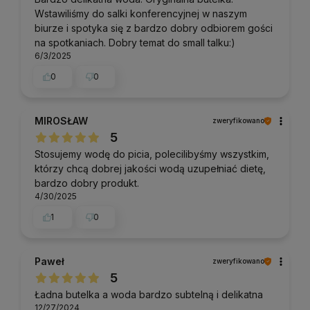
Wstawiliśmy do salki konferencyjnej w naszym
biurze i spotyka się z bardzo dobry odbiorem gości
na spotkaniach. Dobry temat do small talku:)
6/3/2025
0
0
MIROSŁAW
zweryfikowano
5
Stosujemy wodę do picia, polecilibyśmy wszystkim,
którzy chcą dobrej jakości wodą uzupełniać dietę,
bardzo dobry produkt.
4/30/2025
1
0
Paweł
zweryfikowano
5
Ładna butelka a woda bardzo subtelną i delikatna
12/27/2024