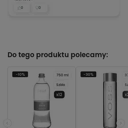
0
0
Do tego produktu polecamy:
-10%
-30%
750 ml
3
Szkło
S
x12
x