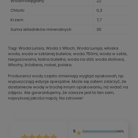
Wodorowęglany
22
Chlorki
0,3
Krzem
7,7
Suma składników mineralnych
30
Tagi: Woda Lurisia, Woda z Włoch, Woda Lurisja, włoska
woda, woda w szklanej butelce, woda 750ml, woda w szkle,
niegazowana, ładna butelka, woda na stół, woda stołowa,
Włochy, źródlana, nobel, polska.
Producenci wody często zmieniają wygląd opakowań, np.
wypuszczają edycje specjalne. Może się zatem zdarzyć, że
dostaniecie wodę w trochę innym opakowaniu, niż widać na
zdjęciu. Ale gwarantujemy, że zawsze jest to ten sam,
najwyższej jakości napój. Na zdrowie!
5
100%