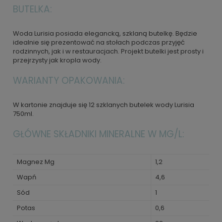
BUTELKA:
Woda Lurisia posiada elegancką, szklaną butelkę. Będzie
idealnie się prezentować na stołach podczas przyjęć
rodzinnych, jak i w restauracjach. Projekt butelki jest prosty i
przejrzysty jak kropla wody.
WARIANTY OPAKOWANIA:
W kartonie znajduje się 12 szklanych butelek wody Lurisia
750ml.
GŁÓWNE SKŁADNIKI MINERALNE W MG/L:
Magnez Mg
1,2
Wapń
4,6
Sód
1
Potas
0,6