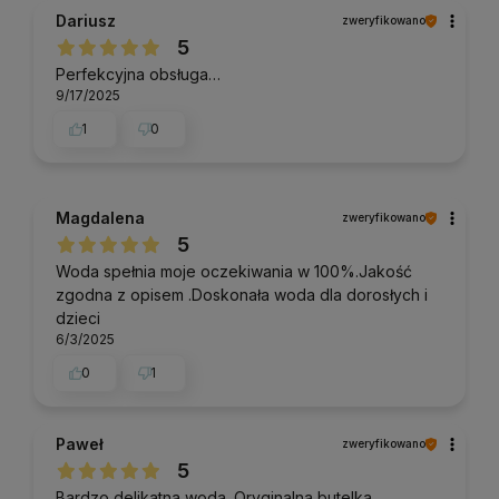
Dariusz
zweryfikowano
5
Perfekcyjna obsługa…
9/17/2025
1
0
Magdalena
zweryfikowano
5
Woda spełnia moje oczekiwania w 100%.Jakość
zgodna z opisem .Doskonała woda dla dorosłych i
dzieci
6/3/2025
0
1
Paweł
zweryfikowano
5
Bardzo delikatna woda. Oryginalna butelka.