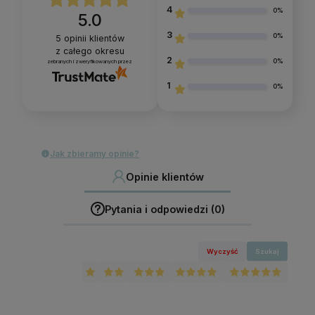
4
0%
5.0
3
0%
5
opinii klientów
z całego okresu
2
0%
zebranych i zweryfikowanych przez
1
0%
Jak zbieramy opinie?
Opinie klientów
Pytania i odpowiedzi (0)
Wyczyść
Szukaj