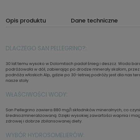
Opis produktu
Dane techniczne
DLACZEGO SAN PELLEGRINO?:
30 lat temu wysoko w Dolomitach padał śnieg i deszcz. Woda bar
podróżowała w dół, zabierając po drodze minerały skałom, przez kt
podnóża włoskich Alp, gdzie po 30-letniej podróży jest dla nas t
nasze stoły.
WŁAŚCIWOŚCI WODY:
San Pellegrino zawiera 880 mg/l składników mineralnych, co czyn
średniozmineralizowaną. Dzięki wysokiej zawartości wapnia i m
zdrowej i dobrze zbilansowanej diety.
WYBÓR HYDROSOMELIERÓW: