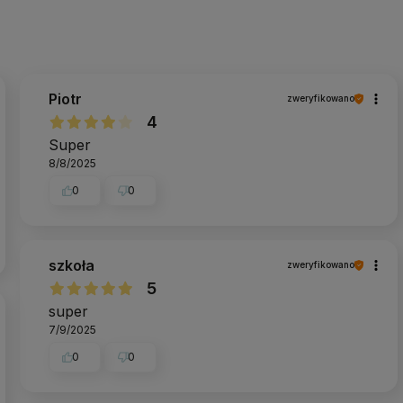
Piotr
zweryfikowano
4
Super
8/8/2025
0
0
szkoła
zweryfikowano
5
super
7/9/2025
0
0