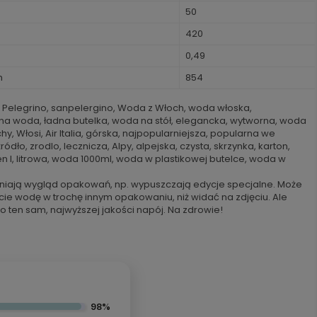
50
420
0,49
h
854
n Pelegrino, sanpelergino, Woda z Włoch, woda włoska,
a woda, ładna butelka, woda na stół, elegancka, wytworna, woda
y, Włosi, Air Italia, górska, najpopularniejsza, popularna we
ódło, zrodlo, lecznicza, Alpy, alpejska, czysta, skrzynka, karton,
den l, litrowa, woda 1000ml, woda w plastikowej butelce, woda w
iają wygląd opakowań, np. wypuszczają edycje specjalne. Może
cie wodę w trochę innym opakowaniu, niż widać na zdjęciu. Ale
o ten sam, najwyższej jakości napój. Na zdrowie!
98%