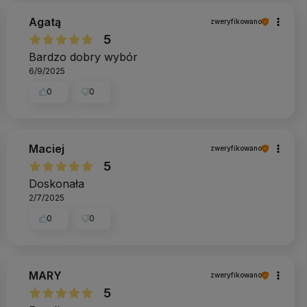
Agatą
zweryfikowano
5
Bardzo dobry wybór
6/9/2025
0
0
Maciej
zweryfikowano
5
Doskonała
2/7/2025
0
0
MARY
zweryfikowano
5