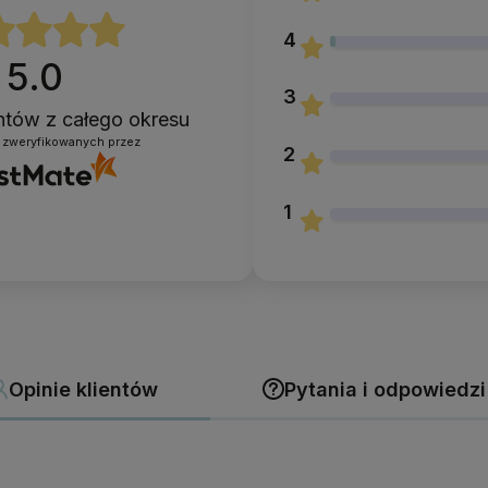
4
5.0
3
entów
z całego okresu
 zweryfikowanych przez
2
1
Opinie klientów
Pytania i odpowiedzi