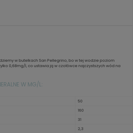
jdziemy w butelkach San Pellegrino, bo w tej wodzie poziom
ylko 0,68mg/l, co ustawia ją w czołówce najczystszych wód na
NERALNE W MG/L:
50
160
31
2,3