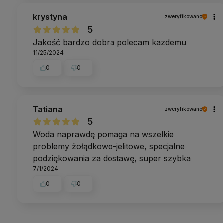
krystyna
zweryfikowano
5
Jakość bardzo dobra polecam kazdemu
11/25/2024
0
0
Tatiana
zweryfikowano
5
Woda naprawdę pomaga na wszelkie
problemy żołądkowo-jelitowe, specjalne
podziękowania za dostawę, super szybka
7/1/2024
0
0