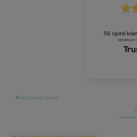
56
opinii kli
zebranych i
Jak zbieramy opinie?