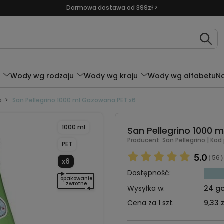
Darmowa dostawa od 399zł >
i
Wody wg rodzaju
Wody wg kraju
Wody wg alfabetu
N
o
San Pellegrino 1000 ml Gazowana PET x6
1000 ml
San Pellegrino 1000 
Producent:
San Pellegrino
| Kod
PET
5.0
56
(
)
x6
Dostępność:
opakowanie
zwrotne
Wysyłka w:
24 go
Cena za 1 szt.
9,33 z