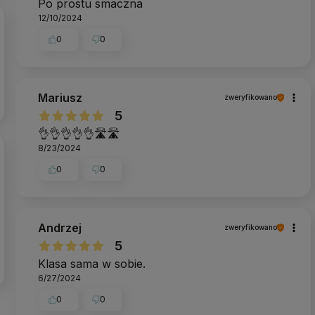
Po prostu smaczna
12/10/2024
0
0
Mariusz
zweryfikowano
5
👌👌👌👌👌🛣️🛣️
8/23/2024
0
0
Andrzej
zweryfikowano
5
Klasa sama w sobie.
6/27/2024
0
0