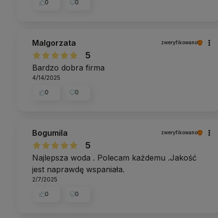
0
0
Malgorzata
zweryfikowano
5
Bardzo dobra firma
4/14/2025
0
0
Bogumila
zweryfikowano
5
Najlepsza woda . Polecam każdemu .Jakość
jest naprawdę wspaniała.
2/7/2025
0
0