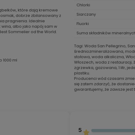
Chlorki
 bąbelków, które dają kremowe
Siarczany
 posmak, dobrze zbilansowany z
a pragnienia. Idealnie
Fluorki
wina, albo jako napój sam w
Best Sommelier od the World.
Suma składników mineralnyc
Tagi: Woda San Pellegrino, Sa
średniozmineralizowana, modn
stołowa, woda alkaliczna, Włoch
o 1000 ml
Włoszech, woda z restauracji, źr
zgrzewka, gazowana, 1 litr, je
plastiku.
Producenci wód czasami zmien
się zatem zdarzyć, że dostanie
gwarantujemy, że zawsze jest t
5