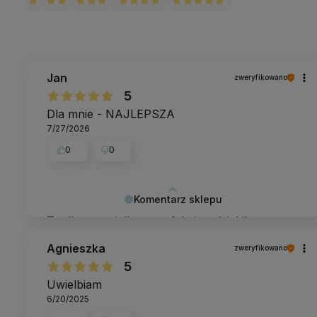
Jan
zweryfikowano
5
Dla mnie - NAJLEPSZA
7/27/2026
0
0
Komentarz sklepu
To dla nas wielka satysfakcja - dzięki!
Agnieszka
zweryfikowano
5
Uwielbiam
6/20/2025