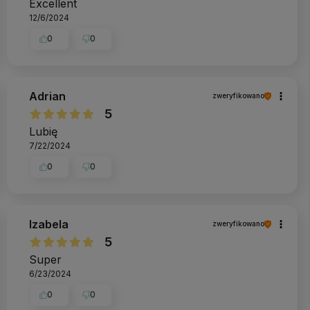
Excellent
12/6/2024
0
0
Adrian
zweryfikowano
5
Lubię
7/22/2024
0
0
Izabela
zweryfikowano
5
Super
6/23/2024
0
0