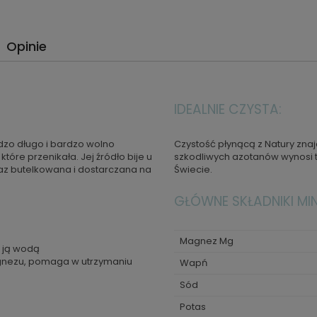
Opinie
IDEALNIE CZYSTA:
dzo długo i bardzo wolno
Czystość płynącą z Natury zna
óre przenikała. Jej źródło bije u
szkodliwych azotanów wynosi t
eraz butelkowana i dostarczana na
Świecie.
GŁÓWNE SKŁADNIKI MI
Magnez Mg
i ją wodą
agnezu, pomaga w utrzymaniu
Wapń
Sód
Potas