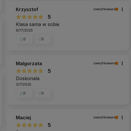
Krzysztof
zweryfikowano
5
Klasa sama w sobie
6/17/2025
0
0
Malgorzata
zweryfikowano
5
Doskonala
3/7/2025
0
0
Maciej
zweryfikowano
5