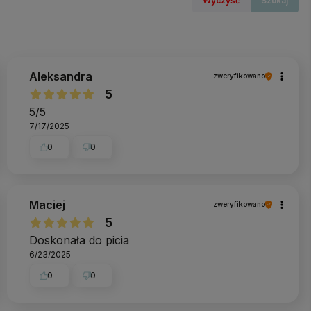
Wyczyść
Szukaj
Aleksandra
zweryfikowano
5
5/5
7/17/2025
0
0
Maciej
zweryfikowano
5
Doskonała do picia
6/23/2025
0
0