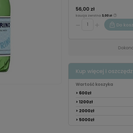
56,00 zł
kaucja zwrotna
3,00 zł
Do kos
Dokona
Kup więcej i oszczędz
Wartość koszyka
> 600zł
> 1200zł
> 2000zł
> 5000zł