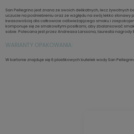
San Pellegrino jest znana ze swoich delikatnych, lecz żywotnych
uczucie na podniebieniu oraz ze względu na swój lekko słonawy
kwasowością dla całkowicie odświeżającego smaku i zaspokojeni
komponuje się ze smakowitymi posiłkami, aby zbalansować smak 
sobie. Polecana jest przez Andreasa Larssona, laureata nagrody 
WARIANTY OPAKOWANIA:
W kartonie znajduje się 6 plastikowych butelek wody San Pellegrin