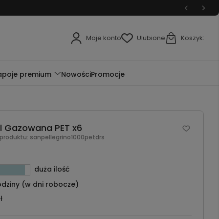
Moje konto
Ulubione
Koszyk:
apoje premium
Nowości
Promocje
ml Gazowana PET x6
 produktu:
sanpellegrino1000petdrs
duża ilość
dziny (w dni robocze)
ł