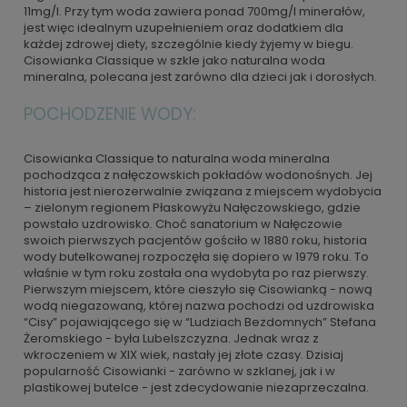
11mg/l. Przy tym woda zawiera ponad 700mg/l minerałów,
jest więc idealnym uzupełnieniem oraz dodatkiem dla
każdej zdrowej diety, szczególnie kiedy żyjemy w biegu.
Cisowianka Classique w szkle jako naturalna woda
mineralna, polecana jest zarówno dla dzieci jak i dorosłych.
POCHODZENIE WODY:
Cisowianka Classique to naturalna woda mineralna
pochodząca z nałęczowskich pokładów wodonośnych. Jej
historia jest nierozerwalnie związana z miejscem wydobycia
– zielonym regionem Płaskowyżu Nałęczowskiego, gdzie
powstało uzdrowisko. Choć sanatorium w Nałęczowie
swoich pierwszych pacjentów gościło w 1880 roku, historia
wody butelkowanej rozpoczęła się dopiero w 1979 roku. To
właśnie w tym roku została ona wydobyta po raz pierwszy.
Pierwszym miejscem, które cieszyło się Cisowianką - nową
wodą niegazowaną, której nazwa pochodzi od uzdrowiska
“Cisy” pojawiającego się w “Ludziach Bezdomnych” Stefana
Żeromskiego - była Lubelszczyzna. Jednak wraz z
wkroczeniem w XIX wiek, nastały jej złote czasy. Dzisiaj
popularność Cisowianki - zarówno w szklanej, jak i w
plastikowej butelce - jest zdecydowanie niezaprzeczalna.