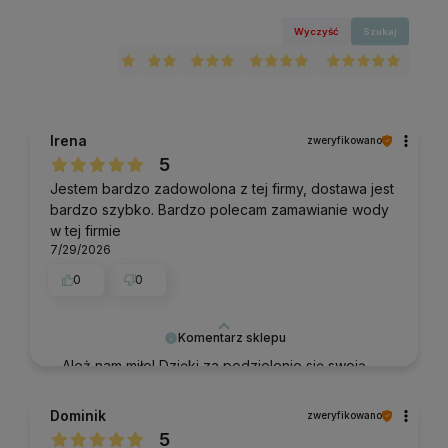
Wyczyść
Szukaj
Irena
zweryfikowano
5
Jestem bardzo zadowolona z tej firmy, dostawa jest
bardzo szybko. Bardzo polecam zamawianie wody
w tej firmie
7/29/2026
0
0
Komentarz sklepu
Ależ nam miło! Dzięki za podzielenie się swoją
oceną.
Dominik
zweryfikowano
5