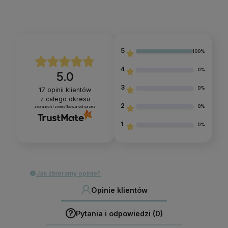
5
100%
4
0%
5.0
3
0%
17
opinii klientów
z całego okresu
2
0%
zebranych i zweryfikowanych przez
1
0%
Jak zbieramy opinie?
Opinie klientów
Pytania i odpowiedzi (0)