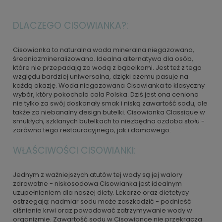
DLACZEGO CISOWIANKA?:
Cisowianka to naturalna woda mineralna niegazowana,
średniozmineralizowana. Idealna alternatywa dla osób,
które nie przepadają za wodą z bąbelkami. Jest też z tego
względu bardziej uniwersalna, dzięki czemu pasuje na
każdą okazję. Woda niegazowana Cisowianka to klasyczny
wybór, który pokochała cała Polska. Dziś jest ona ceniona
nie tylko za swój doskonały smak i niską zawartość sodu, ale
także za niebanalny design butelki. Cisowianka Classique w
smukłych, szklanych butelkach to niezbędna ozdoba stołu -
zarówno tego restauracyjnego, jak i domowego.
WŁAŚCIWOŚCI CISOWIANKI:
Jednym z ważniejszych atutów tej wody są jej walory
zdrowotne - niskosodowa Cisowianka jest idealnym
uzupełnieniem dla naszej diety. Lekarze oraz dietetycy
ostrzegają: nadmiar sodu może zaszkodzić - podnieść
ciśnienie krwi oraz powodować zatrzymywanie wody w
organizmie. Zawartość sodu w Cisowiance nie przekracza