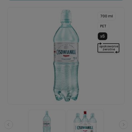
700 ml
PET
x6
opakowanie
zwrotne