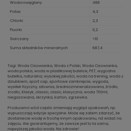
Wodorowęglany
488
Potas
4,3
Chlorki
2,3
Fluorki
0,2
Siarczany
<10
Suma składników mineralnych
687,4
Tagi: Woda Cisowianka, Woda z Polski, Woda Cisowianka,
woda polska, woda w plastikowej butelce, PET, wygodna
butelka, naturalna, wysokiej jakości, woda na trening, woda z
dziubkiem, sport cap, sportowe zamknięcie, wygoda,
wysiłek fizyczny, siłownia, średniozmineralizowana, źródło,
zrodlo, Klasyk, classic, clasic, klasyczna, woda 700ml,
niegazowana, skrzynka, karton, zgrzewka.
Producenci wód często zmieniają wygląd opakowań, np.
wypuszczają edycje specjalne. Może się zatem zdarzyć, że
dostaniecie wodę w trochę innym opakowaniu, niż widać na
zdjęciu. Ale gwarantujemy, że zawsze jest to ta sama,
najwyższej jakości woda. Na zdrowie!