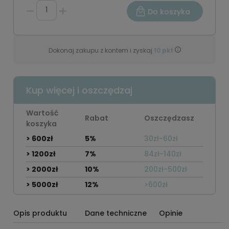
Do koszyka
Dokonaj zakupu z kontem i zyskaj
10
pkt
Kup więcej i oszczędzaj
Wartość
Rabat
Oszczędzasz
koszyka
> 600zł
5%
30zł-60zł
> 1200zł
7%
84zł-140zł
> 2000zł
10%
200zł-500zł
> 5000zł
12%
>600zł
Opis produktu
Dane techniczne
Opinie