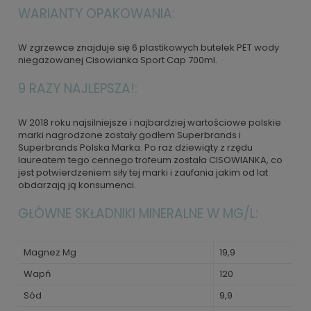
WARIANTY OPAKOWANIA:
W zgrzewce znajduje się 6 plastikowych butelek PET wody
niegazowanej Cisowianka Sport Cap 700ml.
9 RAZY NAJLEPSZA!:
W 2018 roku najsilniejsze i najbardziej wartościowe polskie
marki nagrodzone zostały godłem Superbrands i
Superbrands Polska Marka. Po raz dziewiąty z rzędu
laureatem tego cennego trofeum została CISOWIANKA, co
jest potwierdzeniem siły tej marki i zaufania jakim od lat
obdarzają ją konsumenci.
GŁÓWNE SKŁADNIKI MINERALNE W MG/L:
Magnez Mg
19,9
Wapń
120
Sód
9,9