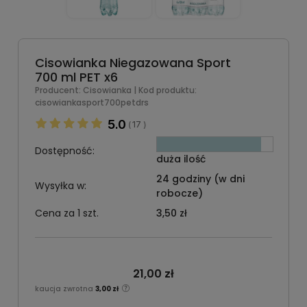
Cisowianka Niegazowana Sport
700 ml PET x6
Producent:
Cisowianka
| Kod produktu:
cisowiankasport700petdrs
5.0
17
(
)
Dostępność:
duża ilość
24 godziny (w dni
Wysyłka w:
robocze)
Cena za 1 szt.
3,50 zł
21,00 zł
kaucja zwrotna
3,00 zł