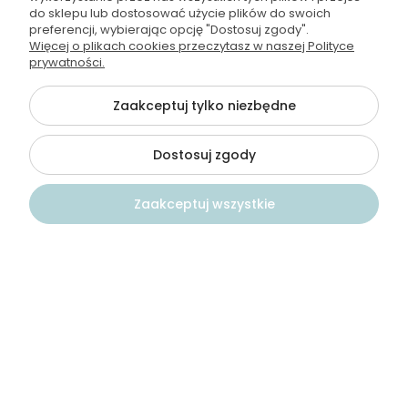
0
0
do sklepu lub dostosować użycie plików do swoich
preferencji, wybierając opcję "Dostosuj zgody".
Więcej o plikach cookies przeczytasz w naszej Polityce
prywatności.
Jacek
zweryfikowano
5
Zaakceptuj tylko niezbędne
Kupione na zapas.
9/23/2024
Dostosuj zgody
0
0
Zaakceptuj wszystkie
Malgorzata
zweryfikowano
5
Niezastąpiona w warunkach fitnes i w podróży -
smaczna ;)
Kontakt
Szukaj
Konto
Koszyk
9/23/2024
0
0
Olga
zweryfikowano
5