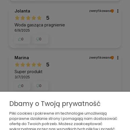
Jolanta
zweryfikowano
5
Woda gasząca pragnienie
6/9/2025
0
0
Marina
zweryfikowano
5
Super produkt
3/7/2025
0
0
Dbamy o Twoją prywatność
Jan
zweryfikowano
5
Pliki cookies i pokrewne im technologie umożliwiają
poprawne działanie strony i pomagają nam dostosować
Duzy WYBÓR - POLECAM
ofertę do Twoich potrzeb. Możesz zaakceptować
9/27/2024
wykorzystanie przez nas wszystkich tych plików i przejść