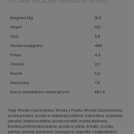
GŁÓWNE SKŁADNIKI MINERALNE W MG/L:
Magnez Mg
19,9
Wapń
120
Sód
9,9
Wodorowęglany
488
Potas
4,3
Chlorki
2,3
Fluorki
0,2
Siarczany
<10
Suma składników mineralnych
687,4
Tagi: Woda Cisowianka, Woda z Polski, Woda Cissowianka,
woda polska, woda w szklanej butelce, naturalna, wysokiej
jakości, ładna butelka, woda na stół, woda stołowa,
średniozmineralizowana, woda w szkle, źródło, zrodlo,
perlaz, perlaż, perłowa, musująca, bąbelki, z bąbelkami,