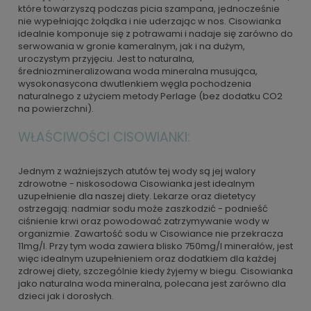
które towarzyszą podczas picia szampana, jednocześnie
nie wypełniając żołądka i nie uderzając w nos. Cisowianka
idealnie komponuje się z potrawami i nadaje się zarówno do
serwowania w gronie kameralnym, jak i na dużym,
uroczystym przyjęciu. Jest to naturalna,
średniozmineralizowana woda mineralna musująca,
wysokonasycona dwutlenkiem węgla pochodzenia
naturalnego z użyciem metody Perlage (bez dodatku CO2
na powierzchni).
WŁAŚCIWOŚCI CISOWIANKI:
Jednym z ważniejszych atutów tej wody są jej walory
zdrowotne - niskosodowa Cisowianka jest idealnym
uzupełnienie dla naszej diety. Lekarze oraz dietetycy
ostrzegają: nadmiar sodu może zaszkodzić - podnieść
ciśnienie krwi oraz powodować zatrzymywanie wody w
organizmie. Zawartość sodu w Cisowiance nie przekracza
11mg/l. Przy tym woda zawiera blisko 750mg/l minerałów, jest
więc idealnym uzupełnieniem oraz dodatkiem dla każdej
zdrowej diety, szczególnie kiedy żyjemy w biegu. Cisowianka
jako naturalna woda mineralna, polecana jest zarówno dla
dzieci jak i dorosłych.