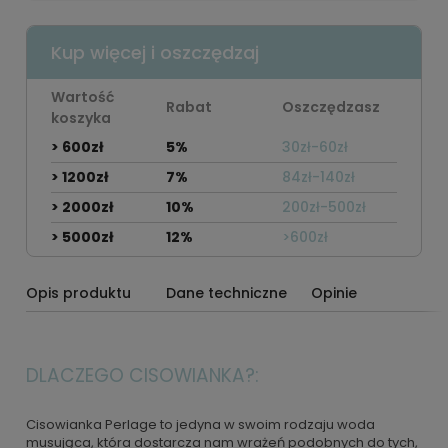
Kup więcej i oszczędzaj
Wartość
Rabat
Oszczędzasz
koszyka
> 600zł
5%
30zł-60zł
> 1200zł
7%
84zł-140zł
> 2000zł
10%
200zł-500zł
> 5000zł
12%
>600zł
Opis produktu
Dane techniczne
Opinie
DLACZEGO CISOWIANKA?:
Cisowianka Perlage to jedyna w swoim rodzaju woda
musująca, która dostarcza nam wrażeń podobnych do tych,