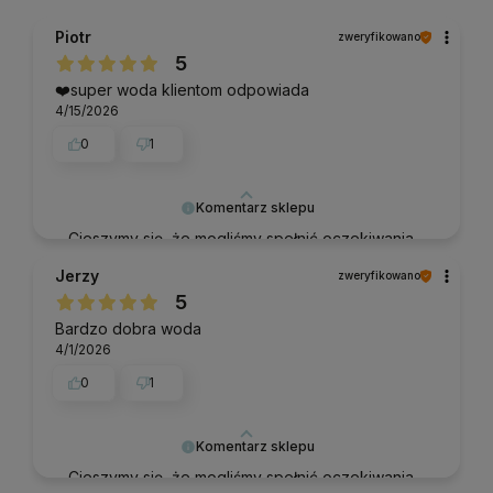
Piotr
zweryfikowano
5
❤️super woda klientom odpowiada
4/15/2026
0
1
Komentarz sklepu
Cieszymy się, że mogliśmy spełnić oczekiwania.
Jerzy
zweryfikowano
5
Bardzo dobra woda
4/1/2026
0
1
Komentarz sklepu
Cieszymy się, że mogliśmy spełnić oczekiwania.