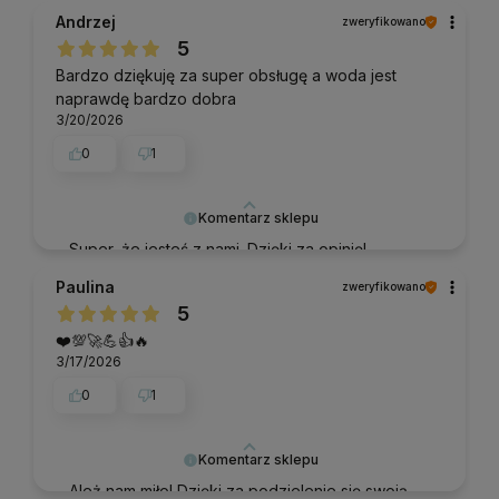
Andrzej
zweryfikowano
5
Bardzo dziękuję za super obsługę a woda jest
naprawdę bardzo dobra
3/20/2026
0
1
Komentarz sklepu
Super, że jesteś z nami. Dzięki za opinię!
Paulina
zweryfikowano
5
❤️💯🚀💪👍️🔥
3/17/2026
0
1
Komentarz sklepu
Ależ nam miło! Dzięki za podzielenie się swoją