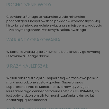
POCHODZENIE WODY:
Cisowianka Perlage to naturalna woda mineralna
pochodząca z nałęczowskich pokładów wodonośnych. Jej
historia jest nierozerwalnie związana z miejscem wydobycia
– zielonym regionem Płaskowyżu Nałęczowskiego.
WARIANTY OPAKOWANIA:
W kartonie znajdują się 24 szklane butelki wody gazowanej
Cisowianka Perlage 300ml.
9 RAZY NAJLEPSZA!:
W 2018 roku najsilniejsze i najbardziej wartościowe polskie
marki nagrodzone zostały godłem Superbrands i
Superbrands Polska Marka. Po raz dziewiąty z rzędu
laureatem tego cennego trofeum została CISOWIANKA, co
jest potwierdzeniem siły tej marki i zaufania jakim od lat
obdarzają ją konsumenci.