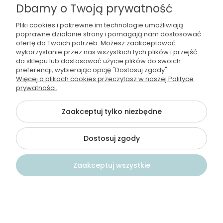
Sprawdzony smak, dobra jakość
Dbamy o Twoją prywatność
7/9/2025
Pliki cookies i pokrewne im technologie umożliwiają
0
1
poprawne działanie strony i pomagają nam dostosować
ofertę do Twoich potrzeb. Możesz zaakceptować
wykorzystanie przez nas wszystkich tych plików i przejść
Elżbieta
zweryfikowano
do sklepu lub dostosować użycie plików do swoich
preferencji, wybierając opcję "Dostosuj zgody".
5
Więcej o plikach cookies przeczytasz w naszej Polityce
Delikatnie gazowana, świetna do wszystkich
prywatności.
posiłków
6/3/2025
Zaakceptuj tylko niezbędne
1
0
Dostosuj zgody
Jolanta
zweryfikowano
5
Zaakceptuj wszystkie
Polecę każdemu 5 gwiazdek
6/3/2025
1
0
Kontakt
Szukaj
Konto
Koszyk