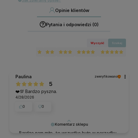
Jak zbieramy opinie?
Opinie klientów
Pytania i odpowiedzi (0)
Wyczyść
Szukaj
Paulina
zweryfikowano
5
❤️💯 Bardzo pyszna.
4/28/2026
0
0
Komentarz sklepu
Bardzo nam miło, że wszystko było w porządku.