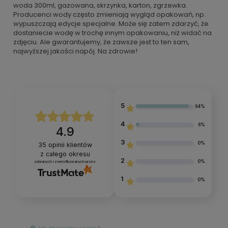
woda 300ml, gazowana, skrzynka, karton, zgrzewka.
Producenci wody często zmieniają wygląd opakowań, np.
wypuszczają edycje specjalne. Może się zatem zdarzyć, że
dostaniecie wodę w trochę innym opakowaniu, niż widać na
zdjęciu. Ale gwarantujemy, że zawsze jest to ten sam,
najwyższej jakości napój. Na zdrowie!
5
94%
4
6%
4.9
3
0%
35
opinii klientów
z całego okresu
2
0%
zebranych i zweryfikowanych przez
1
0%