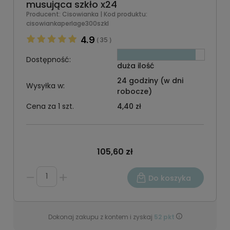
musująca szkło x24
Producent:
Cisowianka
| Kod produktu:
cisowiankaperlage300szkl
4.9
35
(
)
Dostępność:
duża ilość
24 godziny (w dni
Wysyłka w:
robocze)
Cena za 1 szt.
4,40 zł
105,60 zł
Do koszyka
Dokonaj zakupu z kontem i zyskaj
52
pkt