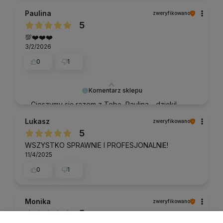
oceną.
Paulina
zweryfikowano
5
💯❤️❤️❤️
3/2/2026
0
1
Komentarz sklepu
Cieszymy się razem z Tobą, Paulina - dzięki!
Lukasz
zweryfikowano
5
WSZYSTKO SPRAWNIE I PROFESJONALNIE!
11/4/2025
0
1
Monika
zweryfikowano
5