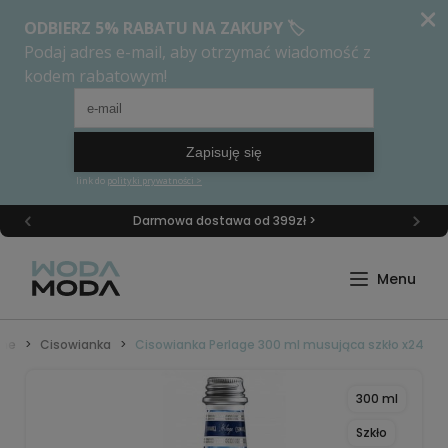
Darmowa dostawa od 399zł >
one
Cisowianka
Cisowianka Perlage 300 ml musująca szkło x24
300 ml
Szkło