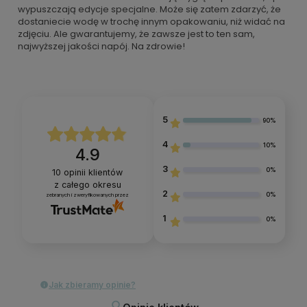
wypuszczają edycje specjalne. Może się zatem zdarzyć, że
dostaniecie wodę w trochę innym opakowaniu, niż widać na
zdjęciu. Ale gwarantujemy, że zawsze jest to ten sam,
najwyższej jakości napój. Na zdrowie!
5
90%
4
10%
4.9
3
0%
10
opinii klientów
z całego okresu
2
0%
zebranych i zweryfikowanych przez
1
0%
Jak zbieramy opinie?