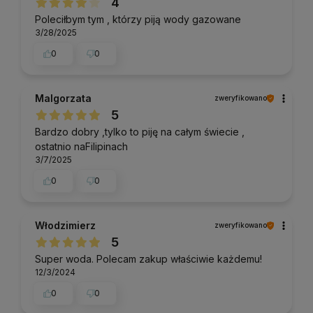
4
Poleciłbym tym , którzy piją wody gazowane
3/28/2025
0
0
Malgorzata
zweryfikowano
5
Bardzo dobry ,tylko to piję na całym świecie ,
ostatnio naFilipinach
3/7/2025
0
0
Włodzimierz
zweryfikowano
5
Super woda. Polecam zakup właściwie każdemu!
12/3/2024
0
0