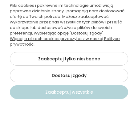
0
0
Pliki cookies i pokrewne im technologie umożliwiają
poprawne działanie strony i pomagają nam dostosować
ofertę do Twoich potrzeb. Możesz zaakceptować
wykorzystanie przez nas wszystkich tych plików i przejść
do sklepu lub dostosować użycie plików do swoich
preferencji, wybierając opcję "Dostosuj zgody".
Więcej o plikach cookies przeczytasz w naszej Polityce
prywatności.
Do tego produktu polecamy:
Zaakceptuj tylko niezbędne
250 ml
7
Dostosuj zgody
Szkło
S
Zaakceptuj wszystkie
x24
x
Kontakt
Szukaj
Konto
Koszyk