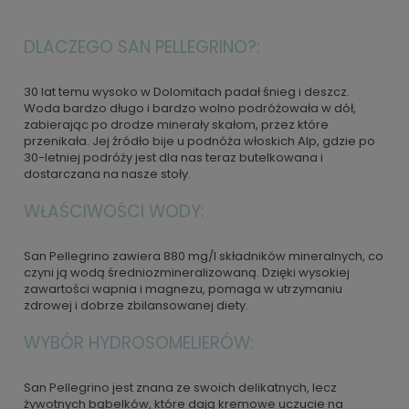
DLACZEGO SAN PELLEGRINO?:
30 lat temu wysoko w Dolomitach padał śnieg i deszcz.
Woda bardzo długo i bardzo wolno podróżowała w dół,
zabierając po drodze minerały skałom, przez które
przenikała. Jej źródło bije u podnóża włoskich Alp, gdzie po
30-letniej podróży jest dla nas teraz butelkowana i
dostarczana na nasze stoły.
WŁAŚCIWOŚCI WODY:
San Pellegrino zawiera 880 mg/l składników mineralnych, co
czyni ją wodą średniozmineralizowaną. Dzięki wysokiej
zawartości wapnia i magnezu, pomaga w utrzymaniu
zdrowej i dobrze zbilansowanej diety.
WYBÓR HYDROSOMELIERÓW:
San Pellegrino jest znana ze swoich delikatnych, lecz
żywotnych bąbelków, które dają kremowe uczucie na