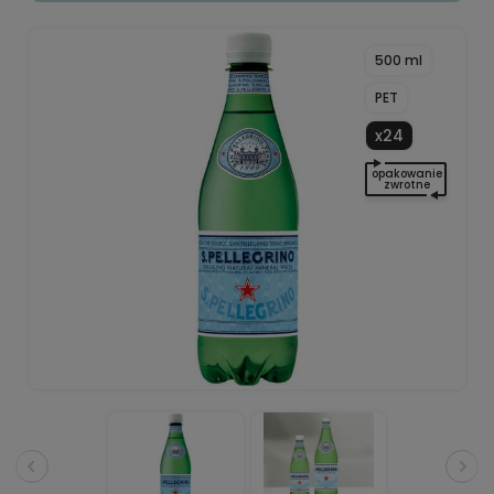
500 ml
PET
x24
opakowanie
zwrotne