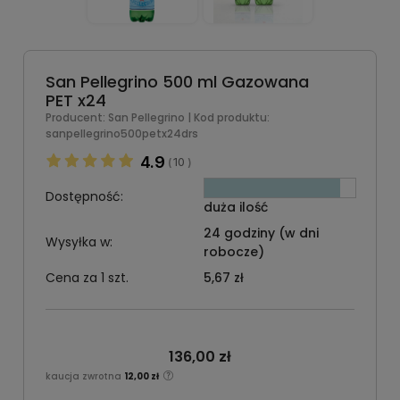
San Pellegrino 500 ml Gazowana
PET x24
Producent:
San Pellegrino
| Kod produktu:
sanpellegrino500petx24drs
4.9
10
(
)
Dostępność:
duża ilość
24 godziny (w dni
Wysyłka w:
robocze)
Cena za 1 szt.
5,67 zł
136,00 zł
kaucja zwrotna
12,00 zł