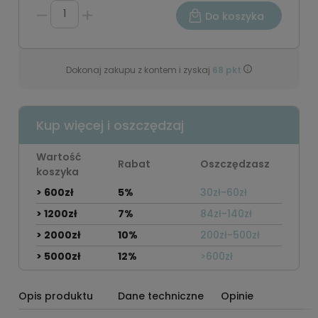
Do koszyka
Dokonaj zakupu z kontem i zyskaj
68
pkt
Kup więcej i oszczędzaj
Wartość
Rabat
Oszczędzasz
koszyka
> 600zł
5%
30zł-60zł
> 1200zł
7%
84zł-140zł
> 2000zł
10%
200zł-500zł
> 5000zł
12%
>600zł
Opis produktu
Dane techniczne
Opinie