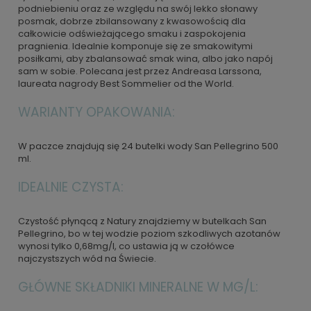
podniebieniu oraz ze względu na swój lekko słonawy
posmak, dobrze zbilansowany z kwasowością dla
całkowicie odświeżającego smaku i zaspokojenia
pragnienia. Idealnie komponuje się ze smakowitymi
posiłkami, aby zbalansować smak wina, albo jako napój
sam w sobie. Polecana jest przez Andreasa Larssona,
laureata nagrody Best Sommelier od the World.
WARIANTY OPAKOWANIA:
W paczce znajdują się 24 butelki wody San Pellegrino 500
ml.
IDEALNIE CZYSTA:
Czystość płynącą z Natury znajdziemy w butelkach San
Pellegrino, bo w tej wodzie poziom szkodliwych azotanów
wynosi tylko 0,68mg/l, co ustawia ją w czołówce
najczystszych wód na Świecie.
GŁÓWNE SKŁADNIKI MINERALNE W MG/L: