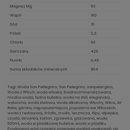
Magnez Mg
50
Wapń
160
Sód
31
Potas
2,3
Chlorki
50
Siarczany
420
Fluorki
0,49
Suma składników mineralnych
854
Tagi: Woda San Pellegrino, San Pelegrino, sanpelergino,
Woda z Włoch, woda włoska, średniozmineralizowana,
modna woda, ładna butelka, woda na stół, elegancka,
wytworna, woda stołowa, woda alkaliczna, Włochy, Włosi, Air
Italia, górska, najpopularniejsza, popularna we Włoszech,
woda z restauracji, źródło, zrodlo, lecznicza, Alpy, alpejska,
czysta, skrzynka, karton, zgrzewka, gazowana, woda
500ml, woda w plastikowej butelce, woda w plastiku.
Producenci wód czasami zmieniają wygląd opakowań, np.