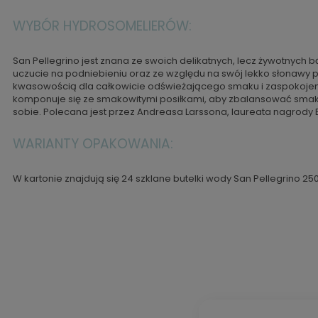
WYBÓR HYDROSOMELIERÓW:
San Pellegrino jest znana ze swoich delikatnych, lecz żywotnych
uczucie na podniebieniu oraz ze względu na swój lekko słonawy
kwasowością dla całkowicie odświeżającego smaku i zaspokojeni
komponuje się ze smakowitymi posiłkami, aby zbalansować smak 
sobie. Polecana jest przez Andreasa Larssona, laureata nagrody 
WARIANTY OPAKOWANIA:
W kartonie znajdują się 24 szklane butelki wody San Pellegrino 25