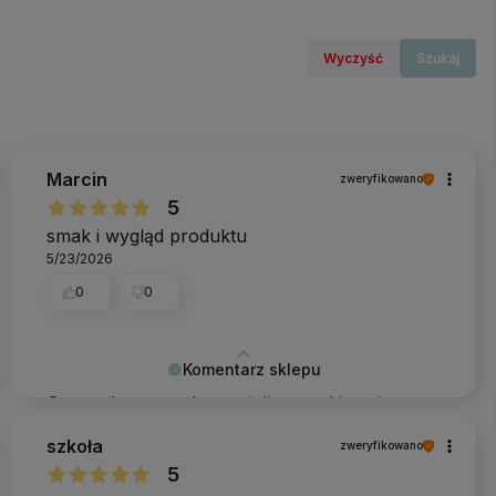
Wyczyść
Szukaj
Marcin
zweryfikowano
5
smak i wygląd produktu
5/23/2026
0
0
Komentarz sklepu
Super, że wszystko spełniło oczekiwania,
Marcin!
szkoła
zweryfikowano
5