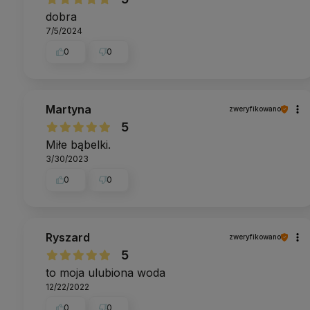
dobra
7/5/2024
0
0
Martyna
zweryfikowano
5
Miłe bąbelki.
3/30/2023
0
0
Ryszard
zweryfikowano
5
to moja ulubiona woda
12/22/2022
0
0