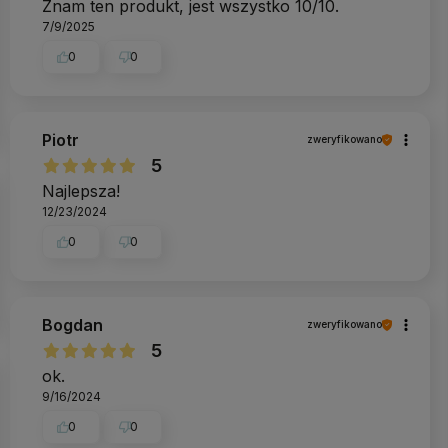
Znam ten produkt, jest wszystko 10/10.
7/9/2025
0
0
Piotr
zweryfikowano
5
Najlepsza!
12/23/2024
0
0
Bogdan
zweryfikowano
5
ok.
9/16/2024
0
0