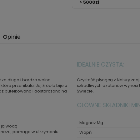
> 5000zł
Opinie
IDEALNIE CZYSTA:
dzo długo i bardzo wolno
Czystość płynącą z Natury zna
óre przenikała. Jej źródło bije u
szkodliwych azotanów wynosi t
eraz butelkowana i dostarczana na
Świecie.
GŁÓWNE SKŁADNIKI MI
Magnez Mg
i ją wodą
agnezu, pomaga w utrzymaniu
Wapń