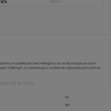
12%
>600zł
jdziemy w butelkach San Pellegrino, bo w tej wodzie poziom
ylko 0,68mg/l, co ustawia ją w czołówce najczystszych wód na
NERALNE W MG/L:
50
160