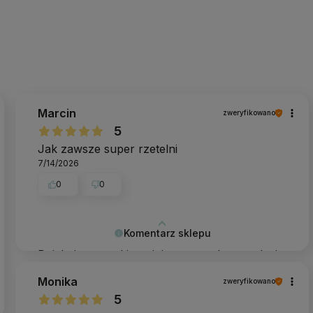
Marcin
zweryfikowano
5
Jak zawsze super rzetelni
7/14/2026
0
0
Komentarz sklepu
Dziękujemy - takie opinie naprawdę napędzają
do działania.
Monika
zweryfikowano
5