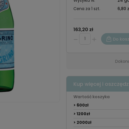
Wysyłka w:
24 go
Cena za 1 szt.
6,80 z
163,20 zł
Do kos
Dokona
Kup więcej i oszczędz
Wartość koszyka
> 600zł
> 1200zł
> 2000zł