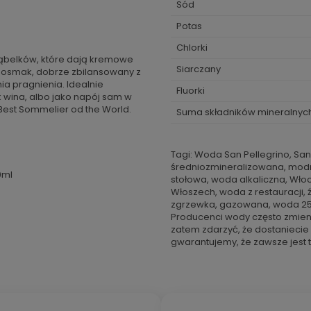
Sód
Potas
Chlorki
 bąbelków, które dają kremowe
Siarczany
 posmak, dobrze zbilansowany z
a pragnienia. Idealnie
Fluorki
wina, albo jako napój sam w
Best Sommelier od the World.
Suma składników mineralnyc
Tagi: Woda San Pellegrino, Sa
średniozmineralizowana, modn
0ml
stołowa, woda alkaliczna, Włoch
Włoszech, woda z restauracji, źr
zgrzewka, gazowana, woda 250
Producenci wody często zmien
zatem zdarzyć, że dostaniecie
gwarantujemy, że zawsze jest t