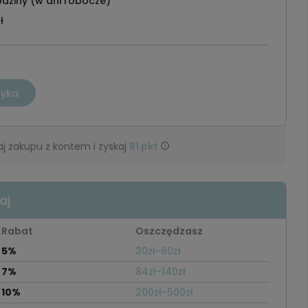
dziny (w dni robocze)
ł
zyka
j zakupu z kontem i zyskaj
81
pkt
aj
Rabat
Oszczędzasz
5%
30zł-60zł
7%
84zł-140zł
10%
200zł-500zł