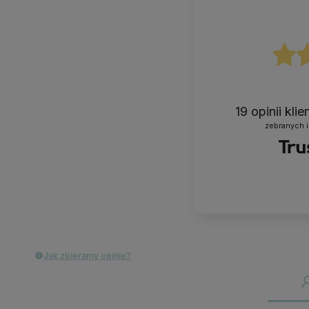
19
opinii kli
zebranych i
Jak zbieramy opinie?