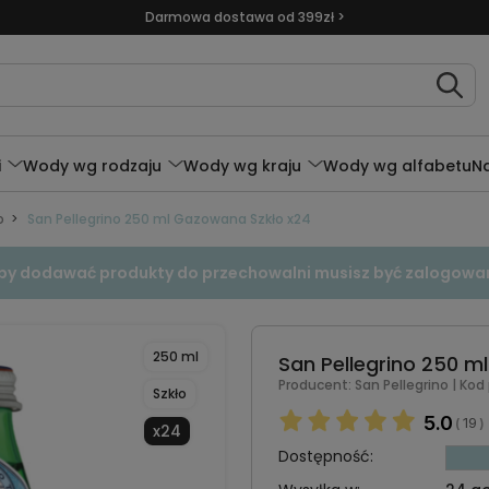
Darmowa dostawa od 399zł >
i
Wody wg rodzaju
Wody wg kraju
Wody wg alfabetu
N
o
San Pellegrino 250 ml Gazowana Szkło x24
by dodawać produkty do przechowalni musisz być zalogowa
250 ml
San Pellegrino 250 m
Producent:
San Pellegrino
| Kod
Szkło
5.0
19
(
)
x24
Dostępność: