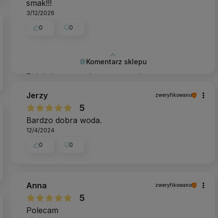
smak!!!
3/12/2026
0
0
Komentarz sklepu
Dziękujemy za tak pozytywny komentarz,
Monika - to dla nas dużo znaczy.
Jerzy
zweryfikowano
5
Bardzo dobra woda.
12/4/2024
0
0
Anna
zweryfikowano
5
Polecam