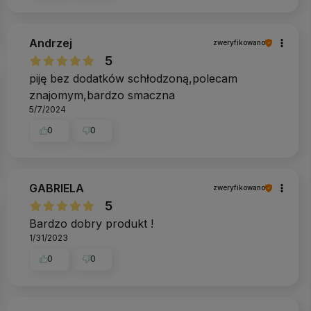
Andrzej
zweryfikowano
5
piję bez dodatków schłodzoną,polecam
znajomym,bardzo smaczna
5/7/2024
0
0
GABRIELA
zweryfikowano
5
Bardzo dobry produkt !
1/31/2023
0
0