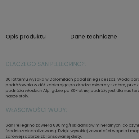
Opis produktu
Dane techniczne
DLACZEGO SAN PELLEGRINO?:
30 lat temu wysoko w Dolomitach padał śnieg i deszcz. Woda bar
podróżowała w dół, zabierając po drodze minerały skałom, przez kt
podnóża włoskich Alp, gdzie po 30-letniej podróży jest dla nas t
nasze stoły.
WŁAŚCIWOŚCI WODY:
San Pellegrino zawiera 880 mg/l składników mineralnych, co czyn
średniozmineralizowaną. Dzięki wysokiej zawartości wapnia i m
zdrowej i dobrze zbilansowanej diety.