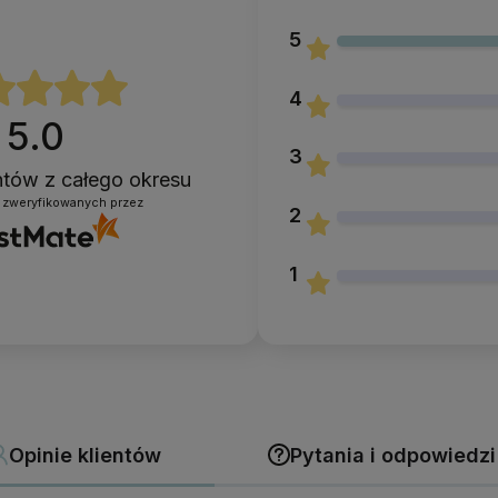
5
4
5.0
3
entów
z całego okresu
 zweryfikowanych przez
2
1
Opinie klientów
Pytania i odpowiedzi