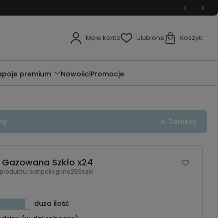
Moje konto
Ulubione
Koszyk:
apoje premium
Nowości
Promocje
ny
Zamknij
l Gazowana Szkło x24
 produktu:
sanpellegrino250szkl
duża ilość