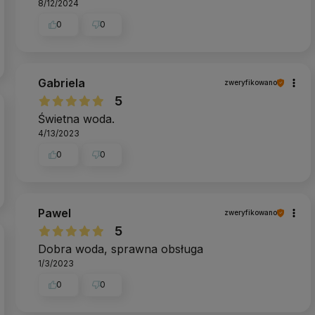
8/12/2024
0
0
Gabriela
zweryfikowano
5
Świetna woda.
4/13/2023
0
0
Pawel
zweryfikowano
5
Dobra woda, sprawna obsługa
1/3/2023
0
0