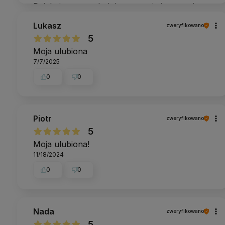
Dziękujemy za tak dobrą energię i wsparcie.
Lukasz
zweryfikowano
5
Moja ulubiona
7/7/2025
0
0
Piotr
zweryfikowano
5
Moja ulubiona!
11/18/2024
0
0
Nada
zweryfikowano
5