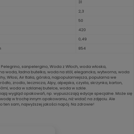
31
2,3
50
420
0,49
h
854
n Pelegrino, sanpelergino, Woda z Włoch, woda włoska,
a woda, ładna butelka, woda na stół, elegancka, wytworna, woda
y, Włosi, Air Italia, górska, najpopularniejsza, popularna we
ódło, zrodlo, lecznicza, Alpy, alpejska, czysta, skrzynka, karton,
ml, woda w szklanej butelce, woda w szkle.
iają wygląd opakowań, np. wypuszczają edycje specjalne. Może się
 wodę w trochę innym opakowaniu, niż widać na zdjęciu. Ale
o ten sam, najwyższej jakości napój. Na zdrowie!