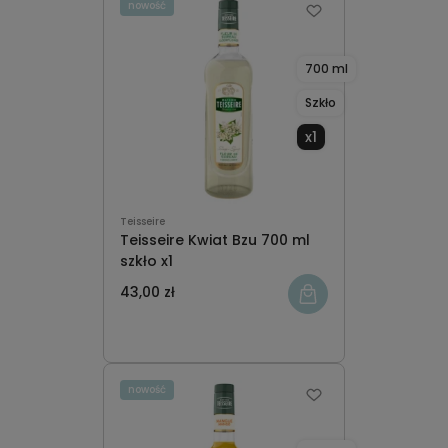
nowość
700 ml
Szkło
x1
Teisseire
Teisseire Kwiat Bzu 700 ml
szkło x1
43,00 zł
nowość