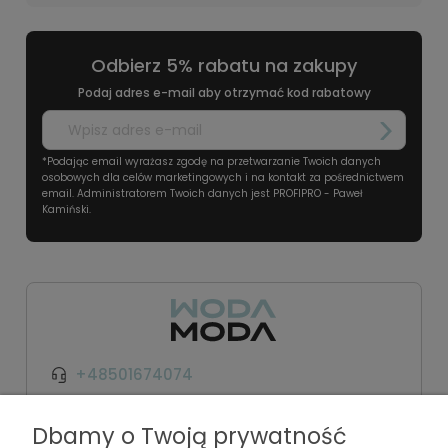
Odbierz 5% rabatu na zakupy
Podaj adres e-mail aby otrzymać kod rabatowy
*Podając email wyrażasz zgodę na przetwarzanie Twoich danych
osobowych dla celów marketingowych i na kontakt za pośrednictwem
email. Administratorem Twoich danych jest PROFIPRO - Paweł
Kamiński.
+48501674074
kontakt@wodamoda.pl
Dbamy o Twoją prywatność