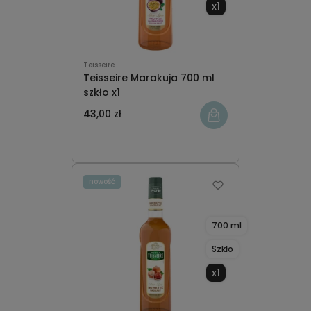
x1
Teisseire
Teisseire Marakuja 700 ml
szkło x1
43,00 zł
nowość
700 ml
Szkło
x1