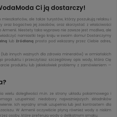
WodaModa Ci ją dostarczy!
ch mieszkańców, ale także turystów, którzy poszukują relaksu i
ry oraz bogactwa jej zasobów, oraz skorzystać z właściwości
 Armenii. Niestety taka wyprawa nie zawsze jest możliwa, ale
wiadczyć namiastki tego kraju w swoim domu! Dostarczymy
alną
lub
źródlaną
prosto pod wskazany przez Ciebie adres,
(lub innych ważnych dla zdrowia minerałów) w ormiańskich
o produktu i przeczytasz szczegółowy opis wody, która Cię
 karcie produktu lub jakiekolwiek problemy z zamówieniem —
a?
 wielu dolegliwości m.in. ze strony układu pokarmowego i
aga uzupełniać niedobory najważniejszych składników
enie. Ich wyraźny smak uzupełnia lub jest kontrastem dla
aciszu. W Armenii oczywiście płyną również wody o niskim
 przez osoby, które preferują wody o delikatnym smaku.