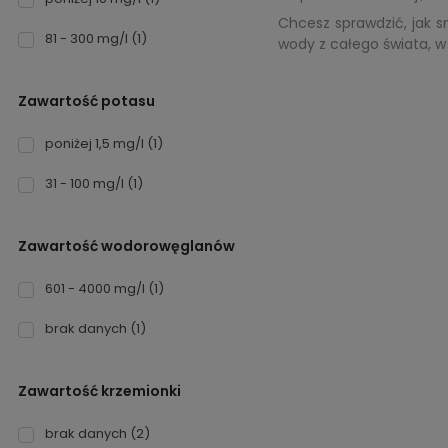
Chcesz sprawdzić, jak s
81 - 300 mg/l
(1)
wody z całego świata, w 
Zawartość potasu
poniżej 1,5 mg/l
(1)
31 - 100 mg/l
(1)
Zawartość wodorowęglanów
601 - 4000 mg/l
(1)
brak danych
(1)
Zawartość krzemionki
brak danych
(2)