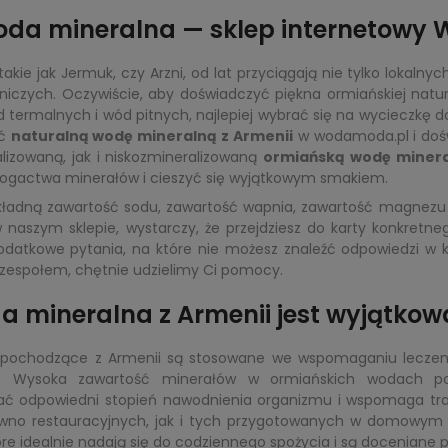
da mineralna — sklep internetowy 
akie jak Jermuk, czy Arzni, od lat przyciągają nie tylko lokalny
zniczych. Oczywiście, aby doświadczyć piękna ormiańskiej natu
d termalnych i wód pitnych, najlepiej wybrać się na wycieczkę do
ić
naturalną wodę mineralną z Armenii
w wodamoda.pl i doś
izowaną, jak i niskozmineralizowaną
ormiańską wodę miner
bogactwa minerałów i cieszyć się wyjątkowym smakiem.
kładną zawartość sodu, zawartość wapnia, zawartość magnezu 
aszym sklepie, wystarczy, że przejdziesz do karty konkretneg
 dodatkowe pytania, na które nie możesz znaleźć odpowiedzi w
 zespołem, chętnie udzielimy Ci pomocy.
a mineralna z Armenii jest wyjątkow
 pochodzące z Armenii są stosowane we wspomaganiu leczenia
. Wysoka zawartość minerałów w ormiańskich wodach pom
ć odpowiedni stopień nawodnienia organizmu i wspomaga trawi
wno restauracyjnych, jak i tych przygotowanych w domowym z
tóre idealnie nadają się do codziennego spożycia i są doceniane