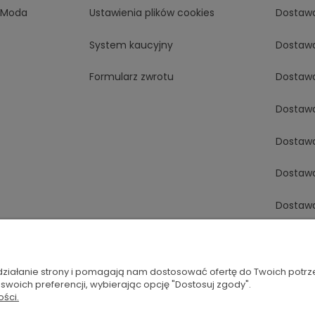
aModa
Ustawienia plików cookies
Dostaw
System kaucyjny
Dostaw
Formularz zwrotu
Dostaw
Dostaw
Dostaw
Dostaw
Dostaw
Dostaw
Dostawa
 działanie strony i pomagają nam dostosować ofertę do Twoich potr
 swoich preferencji, wybierając opcję "Dostosuj zgody".
ości.
Dostaw