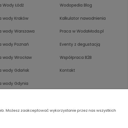
a Wody Łódź
Wodopedia Blog
a wody Kraków
Kalkulator nawodnienia
a wody Warszawa
Praca w WodaModa.pl
a wody Poznań
Eventy z degustacją
a wody Wrocław
Współpraca B2B
a wody Gdańsk
Kontakt
a wody Gdynia
a wody Opole
 wody Szczecin
zeb. Możesz zaakceptować wykorzystanie przez nas wszystkich
a wody Katowice