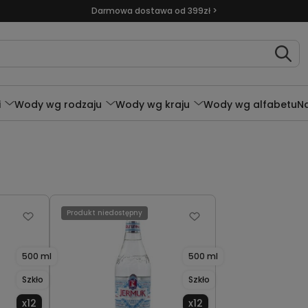
Darmowa dostawa od 399zł >
i
Wody wg rodzaju
Wody wg kraju
Wody wg alfabetu
N
Produkt niedostępny
500 ml
500 ml
Szkło
Szkło
x12
x12