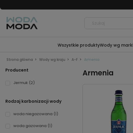
Wszystkie produkty
Wody wg mark
Strona główna
Wody wg kraju
A-F
Armenia
Producent
Armenia
Jermuk
(2)
Rodzaj karbonizacji wody
woda niegazowana
(1)
woda gazowana
(1)