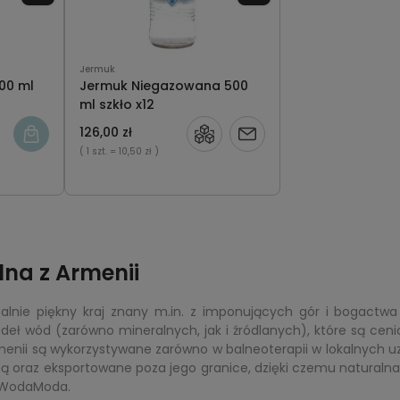
Jermuk
00 ml
Jermuk Niegazowana 500
ml szkło x12
126,00 zł
Powiadom
( 1 szt.
= 10,50 zł )
o
dostępności
na z Armenii
alnie piękny kraj znany m.in. z imponujących gór i bogactwa
eł wód (zarówno mineralnych, jak i źródlanych), które są ceni
nii są wykorzystywane zarówno w balneoterapii w lokalnych uzd
zą oraz eksportowane poza jego granice, dzięki czemu naturaln
e WodaModa.