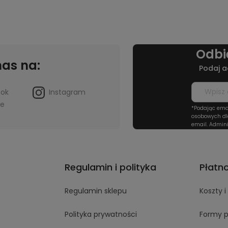
Odbi
nas na:
Podaj a
ook
Instagram
be
*Podając ema
osobowych dl
email. Admini
Regulamin i polityka
Płatn
Regulamin sklepu
Koszty 
Polityka prywatności
Formy p