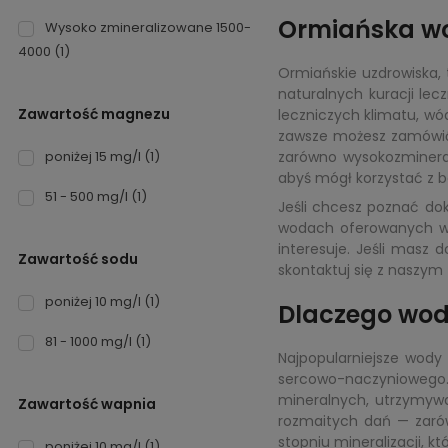
Ormiańska wo
Wysoko zmineralizowane 1500-
4000
(1)
Ormiańskie uzdrowiska, t
naturalnych kuracji lec
Zawartość magnezu
leczniczych klimatu, wó
zawsze możesz zamów
zarówno wysokozmineral
poniżej 15 mg/l
(1)
abyś mógł korzystać z 
51 - 500 mg/l
(1)
Jeśli chcesz poznać do
wodach oferowanych w n
interesuje. Jeśli masz
Zawartość sodu
skontaktuj się z naszym
poniżej 10 mg/l
(1)
Dlaczego wod
81 - 1000 mg/l
(1)
Najpopularniejsze wody
sercowo-naczyniowego
mineralnych, utrzymywa
Zawartość wapnia
rozmaitych dań — zaró
stopniu mineralizacji, k
poniżej 10 mg/l
(1)