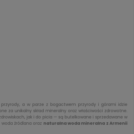
 przyrody, a w parze z bogactwem przyrody i górami idzie
one za unikalny skład mineralny oraz właściwości zdrowotne.
rowiskach, jak i do picia — są butelkowane i sprzedawane w
a woda źródlana oraz
naturalna woda mineralna z Armenii