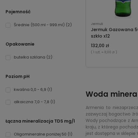
Pojemność
Jermuk
Średnie (500 ml - 999 ml)
(2)
Jermuk Gazowana 5
szkło x12
Opakowanie
132,00 zł
( 1 szt.
= 11,00 zł )
butelka szklana
(2)
Poziom pH
kwaśna 0,0 - 6,9
(1)
Woda mineral
alkaiczna 7,0 - 7,8
(1)
Armenia to niezaprzecz
zazwyczaj bogactwo źród
Wody pochodzące z Arme
Łączna mineralizacja TDS mg/l
kraju, z którego pochod
jest dostępna w sklepi
Oligomineralne poniżej 50
(1)