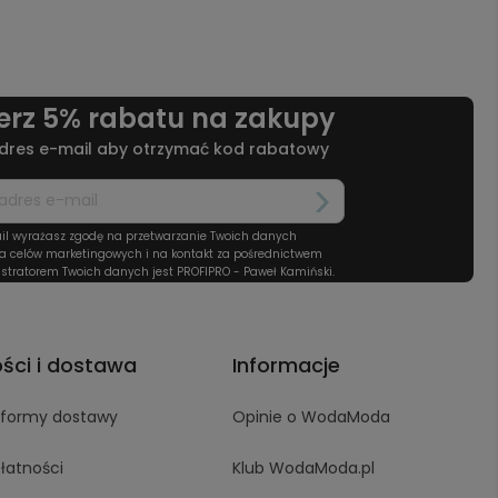
erz 5% rabatu na zakupy
dres e-mail aby otrzymać kod rabatowy
il wyrażasz zgodę na przetwarzanie Twoich danych
a celów marketingowych i na kontakt za pośrednictwem
stratorem Twoich danych jest PROFIPRO - Paweł Kamiński.
ości i dostawa
Informacje
i formy dostawy
Opinie o WodaModa
łatności
Klub WodaModa.pl