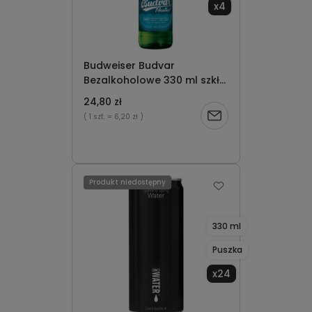
x4
Budweiser Budvar
Bezalkoholowe 330 ml szkło
x4
24,80 zł
Powiadom
( 1 szt.
= 6,20 zł )
o
dostępności
Produkt niedostępny
330 ml
Puszka
x24