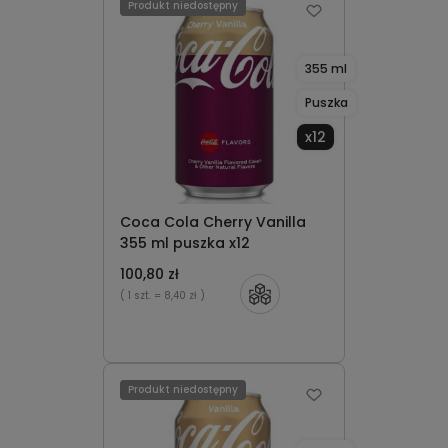
Produkt niedostępny
355 ml
Puszka
x12
Coca Cola Cherry Vanilla
355 ml puszka x12
100,80 zł
( 1 szt.
= 8,40 zł )
Produkt niedostępny