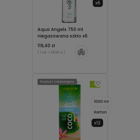
x6
Aqua Angels 750 ml
niegazowana szkło x6
119,40 zł
( 1 szt.
= 19,90 zł )
Produkt niedostępny
1000 ml
Karton
x12