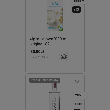
1000 ml
x12
Alpro Sojowe 1000 ml
Original x12
138,60 zł
( 1 szt.
= 11,55 zł )
Produkt niedostępny
750 ml
Szkło