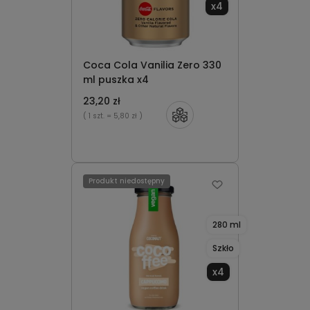
x4
Coca Cola Vanilia Zero 330
ml puszka x4
23,20 zł
( 1 szt.
= 5,80 zł )
Produkt niedostępny
280 ml
Szkło
x4