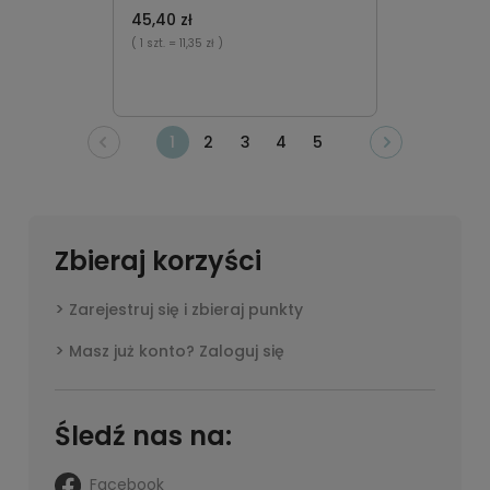
45,40 zł
( 1 szt.
= 11,35 zł )
1
2
3
4
5
Zbieraj korzyści
Zarejestruj się i zbieraj punkty
Masz już konto? Zaloguj się
Śledź nas na:
Facebook