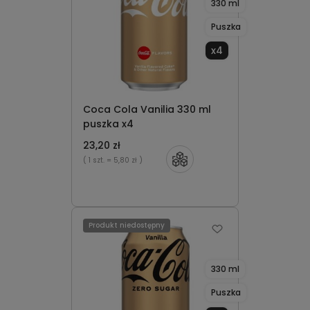
330 ml
Puszka
x4
Coca Cola Vanilia 330 ml
puszka x4
23,20 zł
( 1 szt.
= 5,80 zł )
Produkt niedostępny
330 ml
Puszka