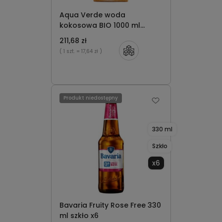
Aqua Verde woda
kokosowa BIO 1000 ml
karton x12
211,68 zł
( 1 szt.
= 17,64 zł )
Produkt niedostępny
330 ml
Szkło
x6
Bavaria Fruity Rose Free 330
ml szkło x6