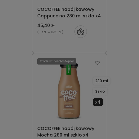
COCOFFEE napój kawowy
Cappuccino 280 ml szkło x4
45,40 zł
( 1 szt.
= 11,35 zł )
Produkt niedostępny
280 ml
Szkło
x4
COCOFFEE napój kawowy
Mocha 280 ml szkło x4