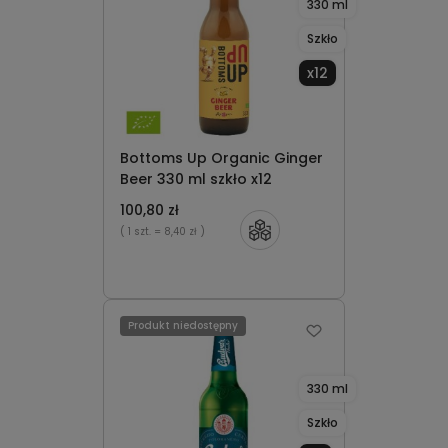
330 ml
Szkło
x12
Bottoms Up Organic Ginger
Beer 330 ml szkło x12
100,80 zł
( 1 szt.
= 8,40 zł )
Produkt niedostępny
330 ml
Szkło