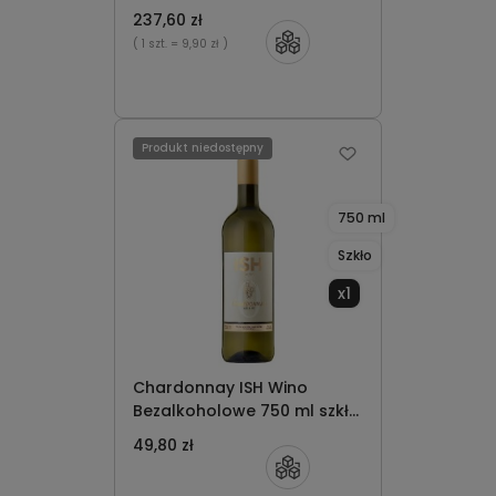
237,60 zł
( 1 szt.
= 9,90 zł )
Produkt niedostępny
750 ml
Szkło
x1
Chardonnay ISH Wino
Bezalkoholowe 750 ml szkło
x1
49,80 zł