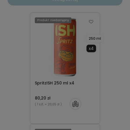
Produkt niedostępny
250 ml
x4
SpritzISH 250 ml x4
80,20 zł
( 1 szt.
= 20,05 zł )