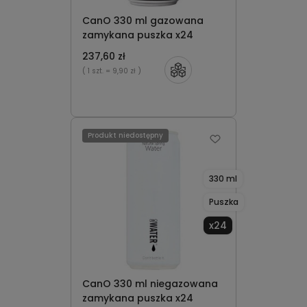
CanO 330 ml gazowana
zamykana puszka x24
237,60 zł
( 1 szt.
= 9,90 zł )
Produkt niedostępny
330 ml
Puszka
x24
CanO 330 ml niegazowana
zamykana puszka x24