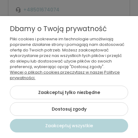
+48501674074
kontakt@wodamoda.pl
Dbamy o Twoją prywatność
Pliki cookies i pokrewne im technologie umożliwiają
Moje konto
poprawne działanie strony i pomagają nam dostosować
ofertę do Twoich potrzeb. Możesz zaakceptować
Regulamin i polityka
wykorzystanie przez nas wszystkich tych plików i przejść
do sklepu lub dostosować użycie plików do swoich
preferencji, wybierając opcję "Dostosuj zgody".
Płatności i dostawa
Więcej o plikach cookies przeczytasz w naszej Polityce
prywatności.
Informacje
Zaakceptuj tylko niezbędne
Dostosuj zgody
©2026 Wszelkie Prawa Zastrzeżone | Wodamoda
Szablon Flex by
Ecommercy
Zaakceptuj wszystkie