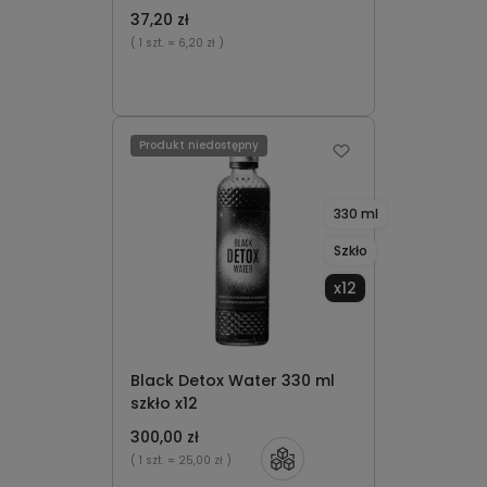
37,20 zł
( 1 szt.
= 6,20 zł )
Produkt niedostępny
330 ml
Szkło
x12
Black Detox Water 330 ml
szkło x12
300,00 zł
( 1 szt.
= 25,00 zł )