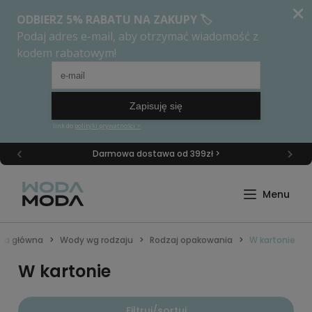
Darmowa dostawa od 399zł >
ona główna
Wody wg rodzaju
Rodzaj opakowania
W kartonie
W kartonie
Filtruj/sortuj