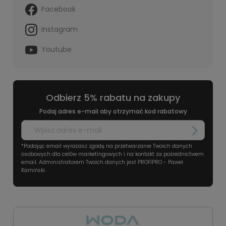
Facebook
Instagram
Youtube
Odbierz 5% rabatu na zakupy
Podaj adres e-mail aby otrzymać kod rabatowy
*Podając email wyrażasz zgodę na przetwarzanie Twoich danych
osobowych dla celów marketingowych i na kontakt za pośrednictwem
email. Administratorem Twoich danych jest PROFIPRO - Paweł
Kamiński.