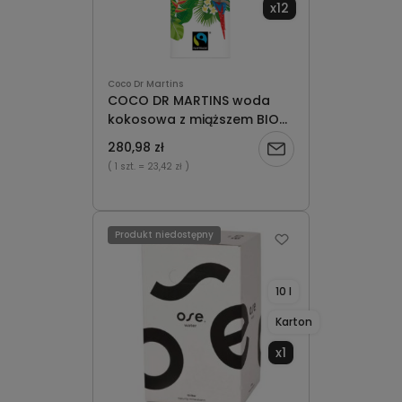
x12
Coco Dr Martins
COCO DR MARTINS woda
kokosowa z miąższem BIO
1000 ml karton x12
280,98 zł
Powiadom
( 1 szt.
= 23,42 zł )
o
dostępności
Produkt niedostępny
10 l
Karton
x1