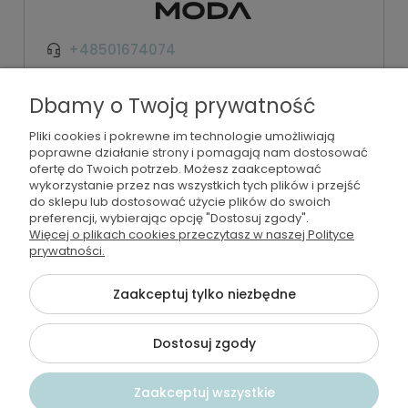
+48501674074
kontakt@wodamoda.pl
Dbamy o Twoją prywatność
Pliki cookies i pokrewne im technologie umożliwiają
Moje konto
poprawne działanie strony i pomagają nam dostosować
ofertę do Twoich potrzeb. Możesz zaakceptować
Regulamin i polityka
wykorzystanie przez nas wszystkich tych plików i przejść
do sklepu lub dostosować użycie plików do swoich
preferencji, wybierając opcję "Dostosuj zgody".
Płatności i dostawa
Więcej o plikach cookies przeczytasz w naszej Polityce
prywatności.
Informacje
Zaakceptuj tylko niezbędne
Dostosuj zgody
©2026 Wszelkie Prawa Zastrzeżone | Wodamoda
Szablon Flex by
Ecommercy
Zaakceptuj wszystkie