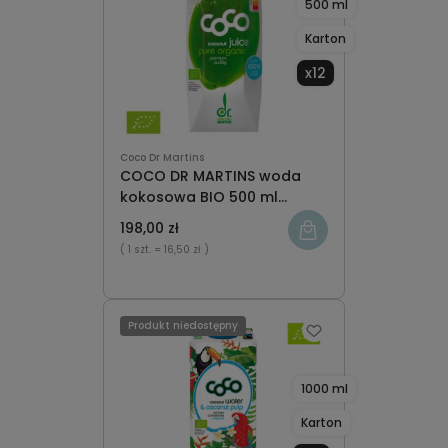
500 ml
Karton
x12
Coco Dr Martins
COCO DR MARTINS woda
kokosowa BIO 500 ml
karton x12
198,00 zł
( 1 szt.
= 16,50 zł )
Produkt niedostępny
1000 ml
Karton