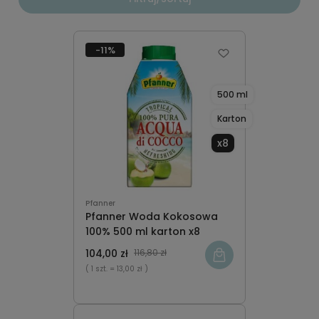
-11%
500 ml
Karton
x8
Pfanner
Pfanner Woda Kokosowa
100% 500 ml karton x8
104,00 zł
116,80 zł
( 1 szt.
= 13,00 zł )