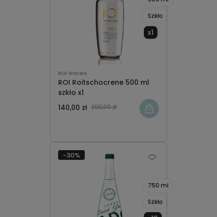
Szkło
x1
ROI Waters
ROI Roitschocrene 500 ml
szkło x1
140,00 zł
200,00 zł
-30%
750 ml
Szkło