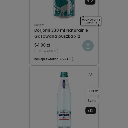
x12
opakowanie
zwrotne
Borjomi
Borjomi 330 ml Naturalnie
Gazowana puszka x12
54,00 zł
( 1 szt.
= 4,50 zł )
kaucja zwrotna
6,00 zł
330 ml
Szkło
x12