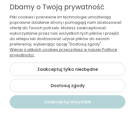
Dbamy o Twoją prywatność
Pliki cookies i pokrewne im technologie umożliwiają
Moje konto
poprawne działanie strony i pomagają nam dostosować
ofertę do Twoich potrzeb. Możesz zaakceptować
Regulamin i polityka
wykorzystanie przez nas wszystkich tych plików i przejść
do sklepu lub dostosować użycie plików do swoich
preferencji, wybierając opcję "Dostosuj zgody".
Płatności i dostawa
Więcej o plikach cookies przeczytasz w naszej Polityce
prywatności.
Informacje
Zaakceptuj tylko niezbędne
Dostosuj zgody
©2026 Wszelkie Prawa Zastrzeżone | Wodamoda
Szablon Flex by
Ecommercy
Zaakceptuj wszystkie
Pokaż pełną wersję strony
})
Kontakt
Szukaj
Konto
Koszyk
Sklep internetowy Shoper Premium