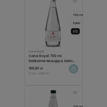
700 ml
Szkło
x12
Cana Royal
Cana Royal 700 ml
Delikatnie Musująca Szkło
x12
166,80 zł
( 1 szt.
= 13,90 zł )
700 ml