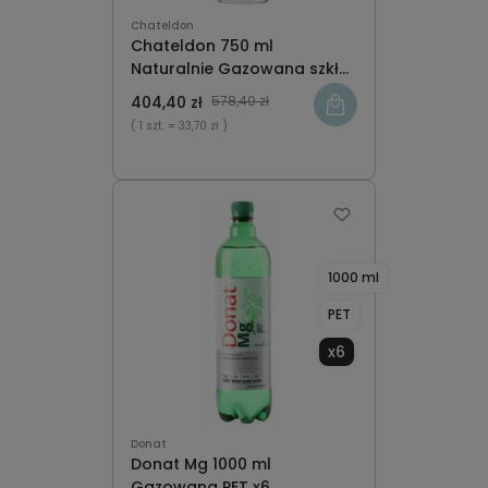
Chateldon
Chateldon 750 ml
Naturalnie Gazowana szkło
x12
404,40 zł
578,40 zł
( 1 szt.
= 33,70 zł )
1000 ml
PET
x6
Donat
Donat Mg 1000 ml
Gazowana PET x6