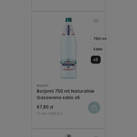
750 ml
Szkło
x6
Borjomi
Borjomi 750 ml Naturalnie
Gazowana szkło x6
67,80 zł
( 1 szt.
= 11,30 zł )