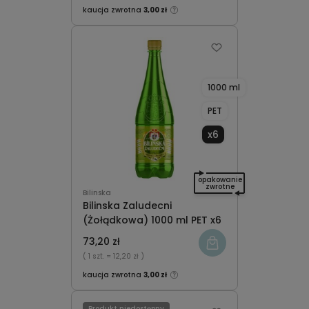
kaucja zwrotna
3,00 zł
1000 ml
PET
x6
opakowanie
zwrotne
Bilinska
Bilinska Zaludecni
(Żołądkowa) 1000 ml PET x6
73,20 zł
( 1 szt.
= 12,20 zł )
kaucja zwrotna
3,00 zł
Produkt niedostępny