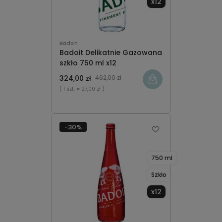
x12
Badoit
Badoit Delikatnie Gazowana
szkło 750 ml x12
324,00 zł
462,00 zł
( 1 szt.
= 27,00 zł )
-30%
750 ml
Szkło
x12