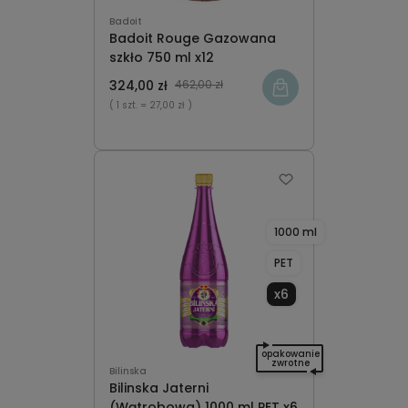
Badoit
Badoit Rouge Gazowana
szkło 750 ml x12
324,00 zł
462,00 zł
( 1 szt.
= 27,00 zł )
1000 ml
PET
x6
opakowanie
zwrotne
Bilinska
Bilinska Jaterni
(Wątrobowa) 1000 ml PET x6