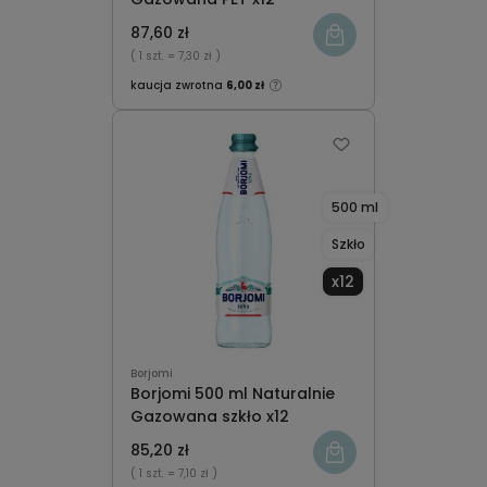
87,60 zł
( 1 szt.
= 7,30 zł )
kaucja zwrotna
6,00 zł
500 ml
Szkło
x12
Borjomi
Borjomi 500 ml Naturalnie
Gazowana szkło x12
85,20 zł
( 1 szt.
= 7,10 zł )