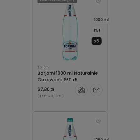
1000 ml
PET
x6
Borjomi
Borjomi 1000 ml Naturalnie
Gazowana PET x6
67,80 zł
Powiadom
( 1 szt.
= 11,30 zł )
o
dostępności
1250 ml