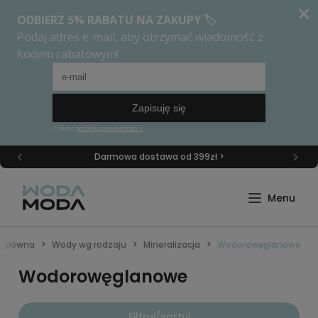
Darmowa dostawa od 399zł >
a główna
Wody wg rodzaju
Mineralizacja
Wodorowęglanowe
Wodorowęglanowe
Filtruj/sortuj