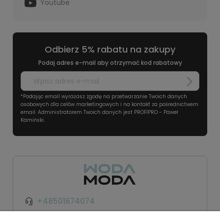
Youtube
Odbierz 5% rabatu na zakupy
Podaj adres e-mail aby otrzymać kod rabatowy
*Podając email wyrażasz zgodę na przetwarzanie Twoich danych
osobowych dla celów marketingowych i na kontakt za pośrednictwem
email. Administratorem Twoich danych jest PROFIPRO - Paweł
Kamiński.
+48501674074
kontakt@wodamoda.pl