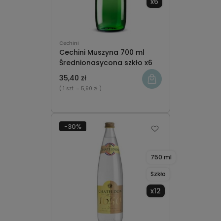
x6
Cechini
Cechini Muszyna 700 ml
Średnionasycona szkło x6
35,40 zł
( 1 szt.
= 5,90 zł )
-30%
750 ml
Szkło
x12