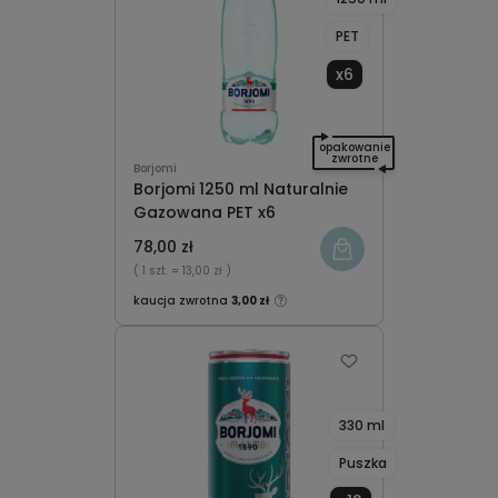
PET
x6
opakowanie
zwrotne
Borjomi
Borjomi 1250 ml Naturalnie
Gazowana PET x6
78,00 zł
( 1 szt.
= 13,00 zł )
kaucja zwrotna
3,00 zł
330 ml
Puszka