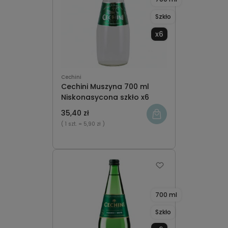
Szkło
x6
Cechini
Cechini Muszyna 700 ml
Niskonasycona szkło x6
35,40 zł
( 1 szt.
= 5,90 zł )
700 ml
Szkło