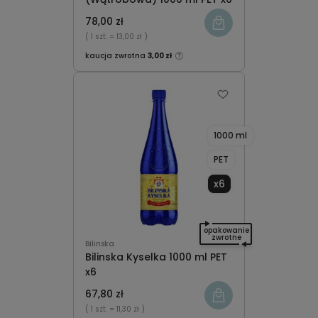
78,00 zł
( 1 szt.
= 13,00 zł )
kaucja zwrotna
3,00 zł
1000 ml
PET
x6
opakowanie
zwrotne
Bilinska
Bilinska Kyselka 1000 ml PET
x6
67,80 zł
( 1 szt.
= 11,30 zł )