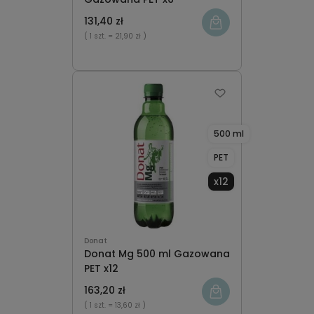
131,40 zł
( 1 szt.
= 21,90 zł )
500 ml
PET
x12
Donat
Donat Mg 500 ml Gazowana
PET x12
163,20 zł
( 1 szt.
= 13,60 zł )