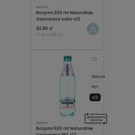
Borjomi
Borjomi 330 ml Naturalnie
Gazowana szkło x12
82,80 zł
( 1 szt.
= 6,90 zł )
500 ml
PET
x12
opakowanie
zwrotne
Borjomi
Borjomi 500 ml Naturalnie
Gazowana PET x12