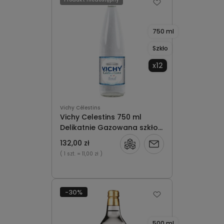
750 ml
Szkło
x12
Vichy Célestins
Vichy Celestins 750 ml
Delikatnie Gazowana szkło
x12
132,00 zł
Powiadom
( 1 szt.
= 11,00 zł )
o
dostępności
-30%
500 ml