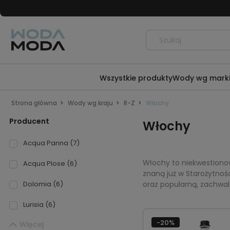
Wszystkie produkty
Wody wg mark
Strona główna
Wody wg kraju
R-Z
Włochy
Producent
Włochy
Acqua Panna
(7)
Włochy to niekwestiono
Acqua Plose
(6)
znaną już w Starożytnośc
oraz popularną, zachwa
Dolomia
(6)
Lurisia
(6)
-20%
Więcej