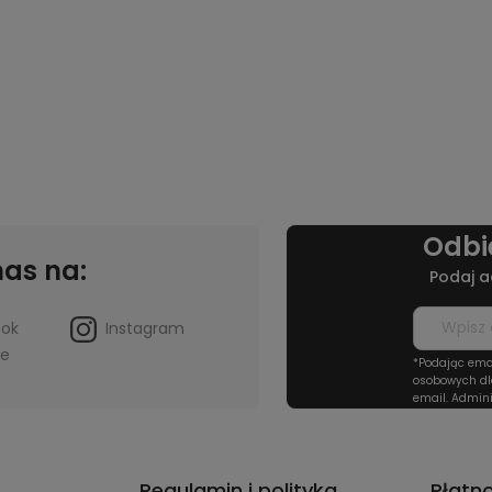
Odbi
nas na:
Podaj a
ook
Instagram
be
*Podając ema
osobowych dl
email. Admini
Regulamin i polityka
Płatn