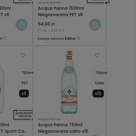
Acqua Panna
000ml
Acqua Panna 1500ml
T x6
Niegazowana PET x6
54,00 zł
( 1 szt.
= 9,00 zł )
zł
kaucja zwrotna
3,00 zł
750ml
750ml
PET
Szkło
x6
x15
opakowanie
zwrotne
Acqua Panna
50ml
Acqua Panna 750ml
T Sport Cap
Niegazowana szkło x15