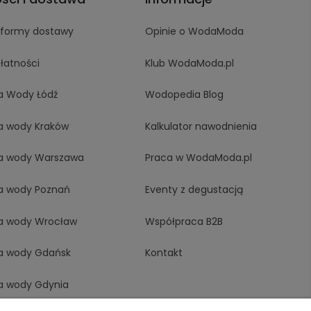
i formy dostawy
Opinie o WodaModa
łatności
Klub WodaModa.pl
a Wody Łódź
Wodopedia Blog
a wody Kraków
Kalkulator nawodnienia
a wody Warszawa
Praca w WodaModa.pl
a wody Poznań
Eventy z degustacją
a wody Wrocław
Współpraca B2B
a wody Gdańsk
Kontakt
a wody Gdynia