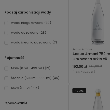
Rodzaj karbonizacji wody
woda niegazowana
(39)
woda gazowana
(28)
woda średnio gazowana
(7)
Acqua Armani
Acqua Armani 750 m
Pojemność
Gazowana szkło x6
192,00 zł
240,00 zł
Małe (0 ml - 499 ml )
(12)
( 1 szt.
= 32,00 zł )
Średnie (500 ml - 999 ml)
(46)
Duże (1 l - 2 l )
(16)
-20%
Opakowanie