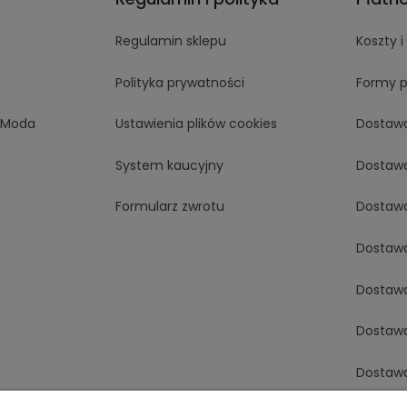
Regulamin sklepu
Koszty 
Polityka prywatności
Formy p
aModa
Ustawienia plików cookies
Dostaw
System kaucyjny
Dostaw
Formularz zwrotu
Dostaw
Dostaw
Dostaw
Dostaw
Dostaw