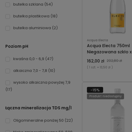
butelka szklana
(54)
butelka plastikowa
(18)
butelka aluminiowa
(2)
Acqua Electa
Acqua Electa 750ml
Poziom pH
Niegazowana szkło x
kwaśna 0,0 - 6,9
(47)
162,00 zł
202,80 zł
( 1 szt.
= 13,50 zł )
alkaiczna 7,0 - 7,8
(10)
wysoko alkaiczna powyżej 7,9
(17)
-15%
Produkt niedostępny
Łączna mineralizacja TDS mg/l
Oligomineralne poniżej 50
(22)