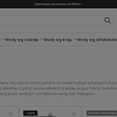
Darmowa dostawa od 399zł >
i
Wody wg rodzaju
Wody wg kraju
Wody wg alfabetu
N
wany zwycięzca wśród państw na wodamoda.pl w kategorii ilośc
i idealnie czystą i wysokoalkaliczną wodę Acqua Panna, butelkowa
laną przez wodnych somelierów wodę San Pellegrino.
-20%
Produkt niedostępn