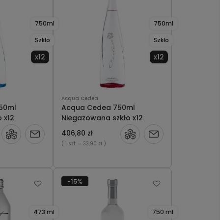
750ml
750ml
Szkło
Szkło
x12
x12
Acqua Cedea
50ml
Acqua Cedea 750ml
 x12
Niegazowana szkło x12
406,80 zł
Powiadom
Powiadom
( 1 szt.
= 33,90 zł )
o
o
dostępności
dostępności
-15%
473 ml
750 ml