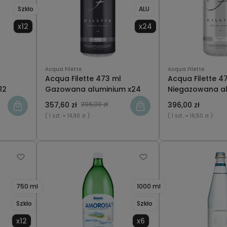
Szkło
ALU
x12
x24
Acqua Filette
Acqua Filette
Acqua Filette 473 ml
Acqua Filette 4
12
Gazowana aluminium x24
Niegazowana a
357,60 zł
396,00 zł
396,00 zł
( 1 szt.
= 14,90 zł )
( 1 szt.
= 16,50 zł )
750 ml
1000 ml
Szkło
Szkło
x12
x6