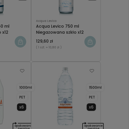
Acqua Levico
50 ml
Acqua Levico 750 ml
 x12
Niegazowana szkło x12
129,60 zł
( 1 szt.
= 10,80 zł )
1000ml
1500ml
PET
PET
x6
x6
opakowanie
opakowanie
zwrotne
zwrotne