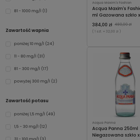
Acqua Maxim's Fashion
Acqua Maxim's Fashi
81 - 1000 mg/l
(1)
ml Gazowana szkło x
384,00 zł
480,00 zł
Zawartość wapnia
( 1 szt.
= 32,00 zł )
poniżej 10 mg/l
(24)
11 - 80 mg/l
(31)
81 - 300 mg/l
(17)
powyżej 300 mg/l
(2)
Zawartość potasu
poniżej 1,5 mg/l
(49)
Acqua Panna
1,5 - 30 mg/l
(12)
Acqua Panna 250ml
Niegazowana szkło 
31 - 100 mg/l
(3)