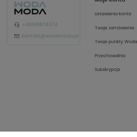
Ustawienia konta
+48501674074
Twoje zamówienia
kontakt@wodamoda.pl
Twoje punkty Wod
Przechowalnia
Subskrypcja