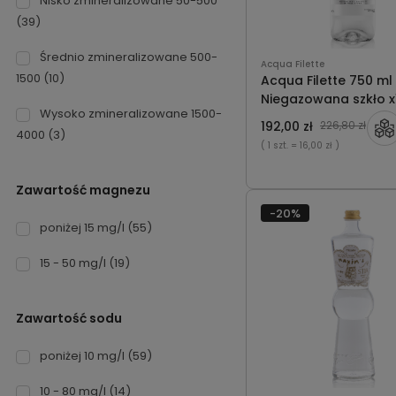
Nisko zmineralizowane 50-500
(39)
Średnio zmineralizowane 500-
Acqua Filette
1500
(10)
Acqua Filette 750 ml
Niegazowana szkło x
Wysoko zmineralizowane 1500-
192,00 zł
226,80 zł
4000
(3)
( 1 szt.
= 16,00 zł )
Zawartość magnezu
-20%
poniżej 15 mg/l
(55)
15 - 50 mg/l
(19)
Zawartość sodu
poniżej 10 mg/l
(59)
10 - 80 mg/l
(14)