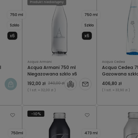
Produkt niedostępny
750 ml
750 ml
Szkło
Szkło
x6
x6
Acqua Armani
Acqua Cedea
l
Acqua Armani 750 ml
Acqua Cedea 7
Niegazowana szkło x6
Gazowana szkło
192,00 zł
240,00 zł
406,80 zł
Powiadom
( 1 szt.
= 32,00 zł )
( 1 szt.
= 33,90 zł )
o
dostępności
-10%
750ml
473 ml