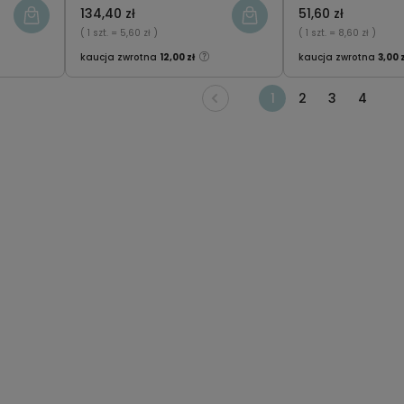
x6
134,40 zł
51,60 zł
( 1 szt.
= 5,60 zł )
( 1 szt.
= 8,60 zł )
kaucja zwrotna
12,00 zł
kaucja zwrotna
3,00 
1
2
3
4