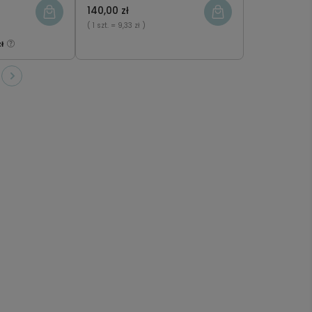
140,00 zł
( 1 szt.
= 9,33 zł )
zł