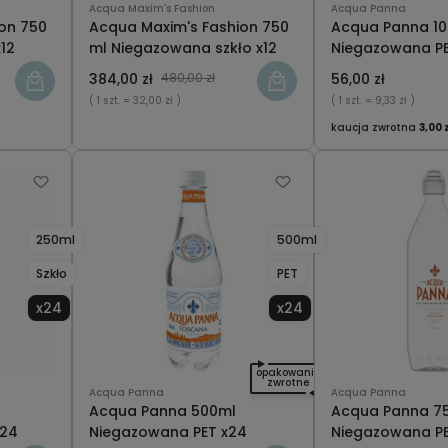
Acqua Maxim's Fashion
Acqua Panna
on 750
Acqua Maxim's Fashion 750
Acqua Panna 1
12
ml Niegazowana szkło x12
Niegazowana PE
384,00 zł
480,00 zł
56,00 zł
( 1 szt.
= 32,00 zł )
( 1 szt.
= 9,33 zł )
kaucja zwrotna
3,00 
250ml
500ml
Szkło
PET
x24
x24
opakowanie
zwrotne
Acqua Panna
Acqua Panna
Acqua Panna 500ml
Acqua Panna 7
x24
Niegazowana PET x24
Niegazowana PE