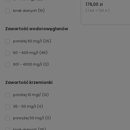
176,00 zł
brak danych
(10)
( 1 szt.
= 7,33 zł )
Zawartość wodorowęglanów
poniżej 60 mg/l
(25)
60 - 600 mg/l
(46)
601 - 4000 mg/l
(3)
Zawartość krzemionki
poniżej 10 mgl/
(31)
35 - 50 mg/l
(4)
powyżej 50 mg/l
(3)
brak danych
(36)