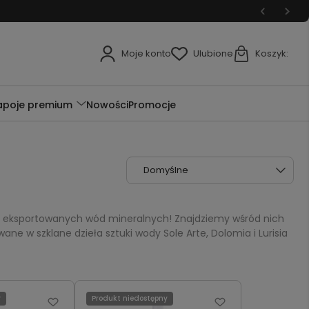
Moje konto
Ulubione
Koszyk:
apoje premium
Nowości
Promocje
i eksportowanych wód mineralnych! Znajdziemy wśród nich
ne w szklane dzieła sztuki wody Sole Arte, Dolomia i Lurisia
y
Produkt niedostępny