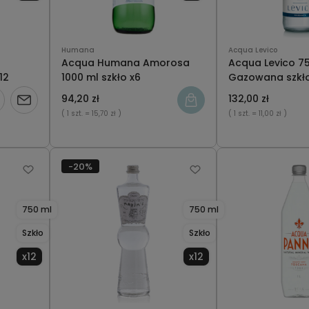
Humana
Acqua Levico
Acqua Humana Amorosa
Acqua Levico 7
12
1000 ml szkło x6
Gazowana szkło
94,20 zł
132,00 zł
Powiadom
( 1 szt.
= 15,70 zł )
( 1 szt.
= 11,00 zł )
o
dostępności
-20%
750 ml
750 ml
Szkło
Szkło
x12
x12