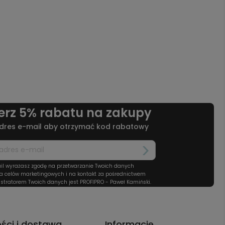
erz 5% rabatu na zakupy
dres e-mail aby otrzymać kod rabatowy
il wyrażasz zgodę na przetwarzanie Twoich danych
a celów marketingowych i na kontakt za pośrednictwem
stratorem Twoich danych jest PROFIPRO - Paweł Kamiński.
ości i dostawa
Informacje