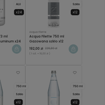
ALU
Szkło
x24
x12
Acqua Filette
73 ml
Acqua Filette 750 ml
luminum x24
Gazowana szkło x12
192,00 zł
226,80 zł
( 1 szt.
= 16,00 zł )
750 ml
750 ml
Szkło
Szkło
x12
x12