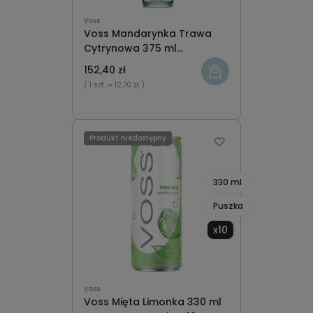
Voss
Voss Mandarynka Trawa
Cytrynowa 375 ml
Gazowana Szkło x12
152,40 zł
( 1 szt.
= 12,70 zł )
Produkt niedostępny
330 ml
Puszka
x10
Voss
Voss Mięta Limonka 330 ml