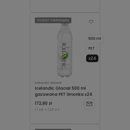
o
dostępności
Produkt niedostępny
500 ml
PET
x24
Icelandic Glacial
Icelandic Glacial 500 ml
gazowana PET limonka x24
172,80 zł
Powiadom
( 1 szt.
= 7,20 zł )
o
dostępności