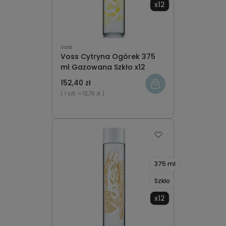
x12
Voss
Voss Cytryna Ogórek 375
ml Gazowana Szkło x12
152,40 zł
( 1 szt.
= 12,70 zł )
375 ml
Szkło
x12