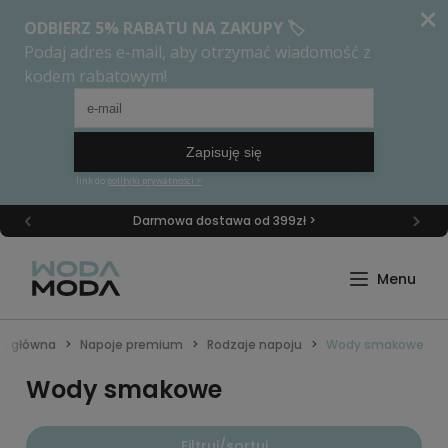
Darmowa dostawa od 399zł >
na główna
Napoje premium
Rodzaje napoju
Wody smakowe
Wody smakowe
Filtruj/sortuj