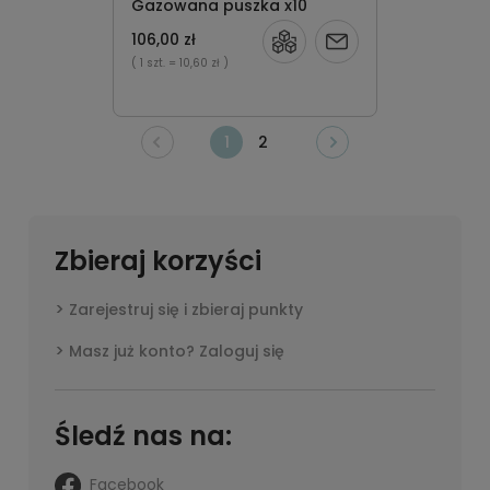
Gazowana puszka x10
106,00 zł
Powiadom
( 1 szt.
= 10,60 zł )
o
dostępności
1
2
Zbieraj korzyści
Zarejestruj się i zbieraj punkty
Masz już konto? Zaloguj się
Śledź nas na:
Facebook