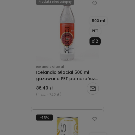
Produkt niedostępny
500 ml
PET
x12
Icelandic Glacial
Icelandic Glacial 500 ml
gazowana PET pomarańcza
Tarocco x12
86,40 zł
Powiadom
( 1 szt.
= 7,20 zł )
o
dostępności
-15%