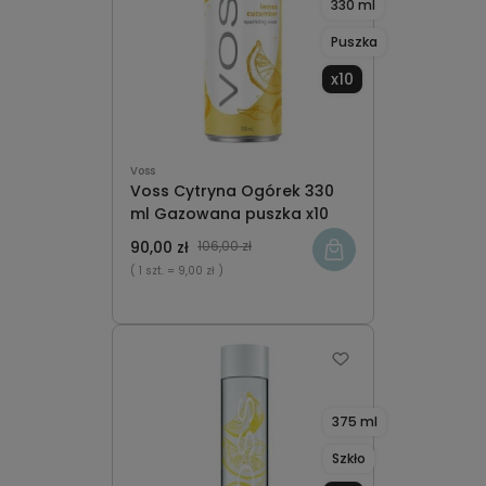
330 ml
Puszka
x10
Voss
Voss Cytryna Ogórek 330
ml Gazowana puszka x10
90,00 zł
106,00 zł
( 1 szt.
= 9,00 zł )
375 ml
Szkło