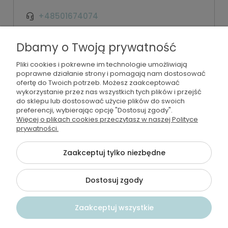
+48501674074
kontakt@wodamoda.pl
Dbamy o Twoją prywatność
Pliki cookies i pokrewne im technologie umożliwiają
Moje konto
poprawne działanie strony i pomagają nam dostosować
ofertę do Twoich potrzeb. Możesz zaakceptować
Regulamin i polityka
wykorzystanie przez nas wszystkich tych plików i przejść
do sklepu lub dostosować użycie plików do swoich
preferencji, wybierając opcję "Dostosuj zgody".
Płatności i dostawa
Więcej o plikach cookies przeczytasz w naszej Polityce
prywatności.
Informacje
Zaakceptuj tylko niezbędne
Dostosuj zgody
©2026 Wszelkie Prawa Zastrzeżone | Wodamoda
Szablon Flex by
Ecommercy
Zaakceptuj wszystkie