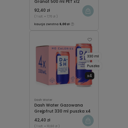
Granat 500 ml PET x12
92,40 zł
( 1 szt.
= 7,70 zł )
kaucja zwrotna
6,00 zł
330 ml
Puszka
x4
Dash Water
Dash Water Gazowana
Grejpfrut 330 ml puszka x4
42,40 zł
( 1 szt.
= 10,60 zł )