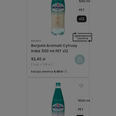
500 ml
PET
x12
opakowanie
zwrotne
Borjomi
Borjomi Aromati Cytrusy
Imbir 500 ml PET x12
92,40 zł
( 1 szt.
= 7,70 zł )
kaucja zwrotna
6,00 zł
1000 ml
PET