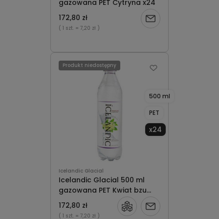
gazowana PET Cytryna x24
172,80 zł
Powiadom
( 1 szt.
= 7,20 zł )
o
dostępności
Produkt niedostępny
500 ml
PET
x24
Icelandic Glacial
Icelandic Glacial 500 ml
gazowana PET Kwiat bzu
x24
172,80 zł
Powiadom
( 1 szt.
= 7,20 zł )