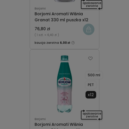
opakowanie
zwrotne
Borjomi
Borjomi Aromati Wiśnia
Granat 330 ml puszka x12
76,80 zł
( 1 szt.
= 6,40 zł )
kaucja zwrotna
6,00 zł
500 ml
PET
x12
opakowanie
zwrotne
Borjomi
Borjomi Aromati Wiśnia