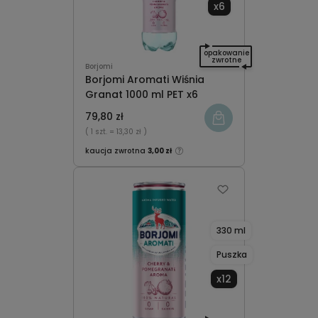
x6
opakowanie
zwrotne
Borjomi
Borjomi Aromati Wiśnia
Granat 1000 ml PET x6
79,80 zł
( 1 szt.
= 13,30 zł )
kaucja zwrotna
3,00 zł
330 ml
Puszka
x12