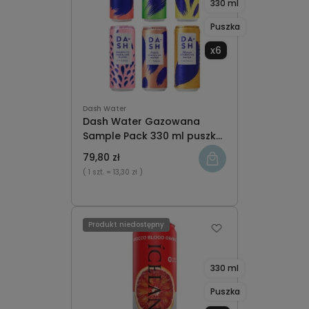
330 ml
Puszka
x6
Dash Water
Dash Water Gazowana
Sample Pack 330 ml puszka
x6
79,80 zł
( 1 szt.
= 13,30 zł )
Produkt niedostępny
330 ml
Puszka