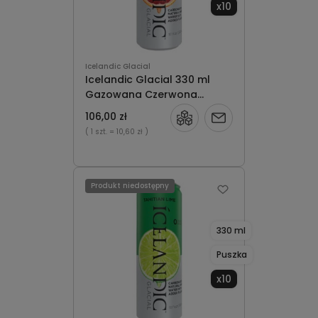
x10
Icelandic Glacial
Icelandic Glacial 330 ml
Gazowana Czerwona
Pomarańcza puszka x10
106,00 zł
Powiadom
( 1 szt.
= 10,60 zł )
o
dostępności
Produkt niedostępny
330 ml
Puszka
x10