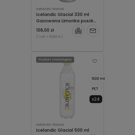
Icelandic Glacial
Icelandic Glacial 330 ml
Gazowana Limonka puszka
x10
106,00 zł
Powiadom
( 1 szt.
= 10,60 zł )
o
dostępności
Produkt niedostępny
500 ml
PET
x24
Icelandic Glacial
Icelandic Glacial 500 ml