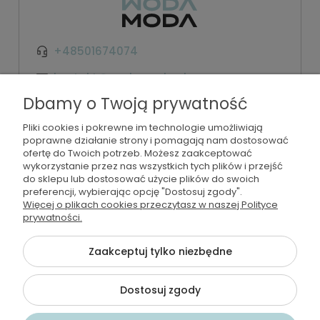
+48501674074
kontakt@wodamoda.pl
Dbamy o Twoją prywatność
Moje konto
Pliki cookies i pokrewne im technologie umożliwiają
poprawne działanie strony i pomagają nam dostosować
Regulamin i polityka
ofertę do Twoich potrzeb. Możesz zaakceptować
wykorzystanie przez nas wszystkich tych plików i przejść
do sklepu lub dostosować użycie plików do swoich
Płatności i dostawa
preferencji, wybierając opcję "Dostosuj zgody".
Więcej o plikach cookies przeczytasz w naszej Polityce
Informacje
prywatności.
Zaakceptuj tylko niezbędne
©2026 Wszelkie Prawa Zastrzeżone | Wodamoda
Dostosuj zgody
Szablon Flex by
Ecommercy