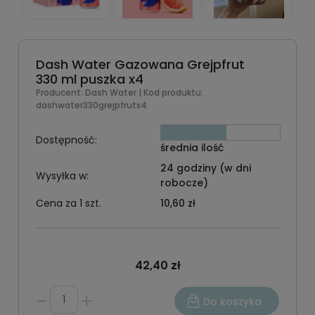
Dash Water Gazowana Grejpfrut
330 ml puszka x4
Producent:
Dash Water
| Kod produktu:
dashwater330grejpfrutx4
Dostępność:
średnia ilość
24 godziny (w dni
Wysyłka w:
robocze)
Cena za 1 szt.
10,60 zł
42,40 zł
Do koszyka