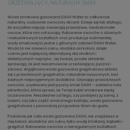
ORZEŹWIAJĄCY, NATURALNY SMAK:
Woda smakowa gazowana DASH Water to całkowicie
naturalny, cudownie owocowy akcent. Dzieje się tak dlatego,
że wszystkie napoje zawierają prawdziwe, niedoskonałe
owoce, które inni odrzucają. Ratowanie owoców o dziwnych
i nietuzinkowych kształtach oraz produkcja wyśmienitej
wody smakowej to jedne z głównych założeń DASH Water.
Woda ta nie zawiera cukru, słodzika ani kalorii, dzięki
czemu jest najlepszą alternatywą dla słodkich i
dietetycznych napojów. Jej świeże, proste składniki
sprawiają, że jest niesamowicie orzeźwiająca, pyszna i
zdrowa. Wyjątkowa woda gazowana grejpfrutowa składa
się z prawdziwych grejpfrutów, naturalnie nasyconych, bez
żadnych nieprzyjemnych dodatków. Używając prawdziwych
owoców, uzyskiwany jest pyszny smak DASH – subtelna nuta
pikantności, która sprawi, że Twoje kubki smakowe będą
oczarowane. Niezależnie od tego, czy podajesz ją samą, z
lodem, czy jako część smacznego koktajlu, woda gazowana
grejpfrutowa z pewnością przypadnie Wam do gustu.
Podobnie jak cała woda gazowana DASH, nie znajdziesz w
niej kalorii, słodzików ani cukru, tylko wodę źródlaną, bąbelki i
grejpfrut. Ratowanie owoców o nieregularnych kształtach