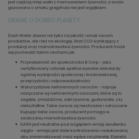
jest częścią misji walki z marnowaniem żywności, a woda
gazowana o smaku grejpfruta nie jest wyjątkiem.
DBANIE O DOBRO PLANETY:
Dash Water stawia nie tylko na jakość i smak swoich
produktów, ale i też na ekologię, ślad CO2 wynikający z
produkcji oraz marnotrawstwa żywności. Producent może
się pochwalić takimi cechami jak:
Przynależność do społeczności B Corp - jako
certyfikowany członek spełnia wysokie standardy
ogólnej wydajności społecznej i środowiskowej,
przejrzystości i odpowiedzialności.
Wykorzystanie nieforemnych owoców - napoje
nasączane są nieforemnymi owocami, które są to
zagięte, zmiażdżone, zakrzywione, guzkowate, czy
niekształtne. Takie owoce są niechciane i odrzucane.
Kupując takie owoce, producent pomaga w
zwalczaniu marnotrawstwa żywności.
DASH jest neutralne pod względem emisji dwutlenku
węgla - emisja jest stale kontrolowana i redukowana,
aby zminimalizować nasz wpływ na planetę. Etykieta