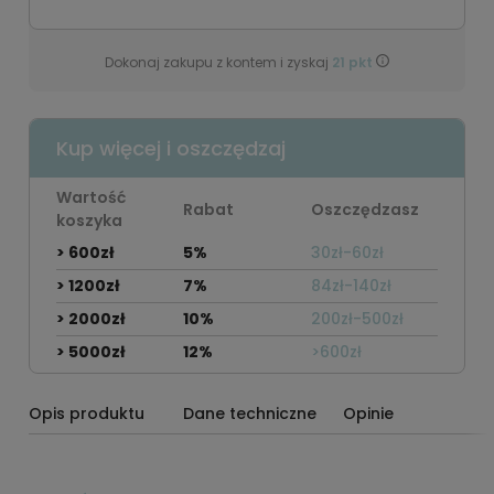
Dokonaj zakupu z kontem i zyskaj
21
pkt
Kup więcej i oszczędzaj
Wartość
Rabat
Oszczędzasz
koszyka
> 600zł
5%
30zł-60zł
> 1200zł
7%
84zł-140zł
> 2000zł
10%
200zł-500zł
> 5000zł
12%
>600zł
Opis produktu
Dane techniczne
Opinie