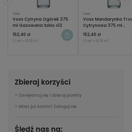
Voss
Voss
Voss Cytryna Ogórek 375
Voss Mandarynka Tra
ml Gazowana Szkło x12
Cytrynowa 375 ml
Gazowana Szkło x12
152,40 zł
152,40 zł
( 1 szt.
= 12,70 zł )
( 1 szt.
= 12,70 zł )
Zbieraj korzyści
Zarejestruj się i zbieraj punkty
Masz już konto? Zaloguj się
Śledź nas na: