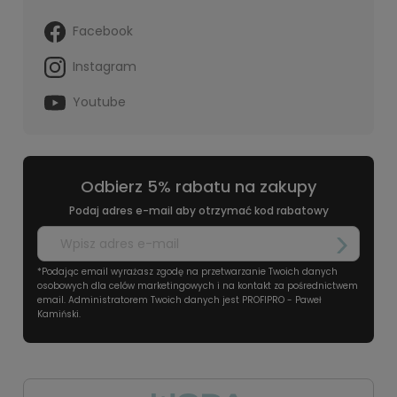
Facebook
Instagram
Youtube
Odbierz 5% rabatu na zakupy
Podaj adres e-mail aby otrzymać kod rabatowy
*Podając email wyrażasz zgodę na przetwarzanie Twoich danych
osobowych dla celów marketingowych i na kontakt za pośrednictwem
email. Administratorem Twoich danych jest PROFIPRO - Paweł
Kamiński.