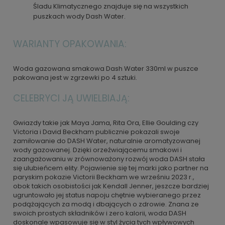
Śladu Klimatycznego znajduje się na wszystkich
puszkach wody Dash Water.
WARIANTY OPAKOWANIA:
Woda gazowana smakowa Dash Water 330ml w puszce
pakowana jest w zgrzewki po 4 sztuki.
CELEBRYCI JĄ UWIELBIAJĄ:
Gwiazdy takie jak Maya Jama, Rita Ora, Ellie Goulding czy
Victoria i David Beckham publicznie pokazali swoje
zamiłowanie do DASH Water, naturalnie aromatyzowanej
wody gazowanej. Dzięki orzeźwiającemu smakowi i
zaangażowaniu w zrównoważony rozwój woda DASH stała
się ulubieńcem elity. Pojawienie się tej marki jako partner na
paryskim pokazie Victorii Beckham we wrześniu 2023 r.,
obok takich osobistości jak Kendall Jenner, jeszcze bardziej
ugruntowało jej status napoju chętnie wybieranego przez
podążających za modą i dbających o zdrowie. Znana ze
swoich prostych składników i zero kalorii, woda DASH
doskonale wpasowuje się w styl życia tych wpływowych