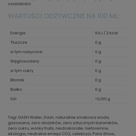
osobistości.
WARTOŚCI ODŻYWCZNE NA 100 ML:
Energia
9 kJ / 2 kcal
Tłuszcze
0 g
w tym nasycone
0 g
Węglowodany
0 g
w tym cukry
0 g
Błonnik
0 g
Białko
0 g
Sól
<0,001 g
Tagi: DASH Water, Dash, naturalnie smakowa woda,
gazowana, zero słodzików, zero sztucznych barwników,
zero cukru, wonky fruits, niedoskonałe, nieforemne,
ekologia, neutralna emisja CO2, celebryci, Paris Show,