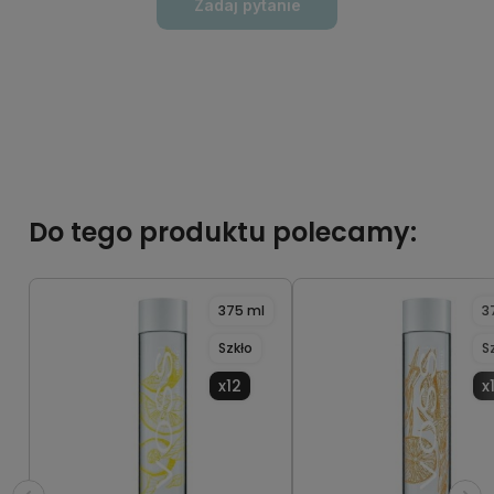
Zadaj pytanie
Do tego produktu polecamy:
375 ml
3
Szkło
S
x12
x