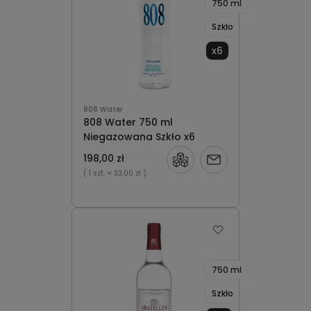
750 ml
Szkło
x6
808 Water
808 Water 750 ml
Niegazowana Szkło x6
198,00 zł
Powiadom
( 1 szt.
= 33,00 zł )
o
dostępności
750 ml
Szkło