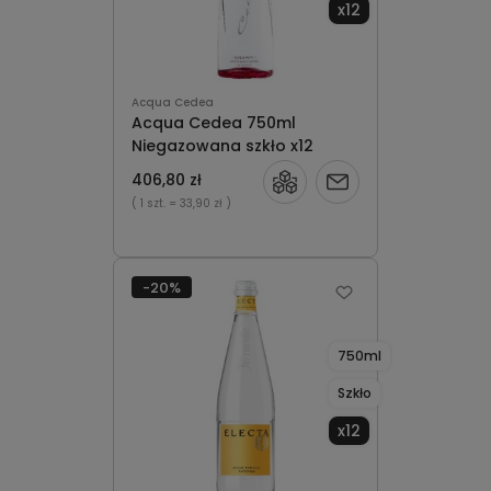
x12
Acqua Cedea
Acqua Cedea 750ml
Niegazowana szkło x12
406,80 zł
Powiadom
( 1 szt.
= 33,90 zł )
o
dostępności
-20%
750ml
Szkło
x12