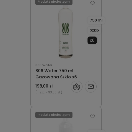
Produkt niedostępny
750 ml
Szkło
x6
808 Water
808 Water 750 ml
Gazowana Szkło x6
198,00 zł
Powiadom
( 1 szt.
= 33,00 zł )
o
dostępności
Produkt niedostępny