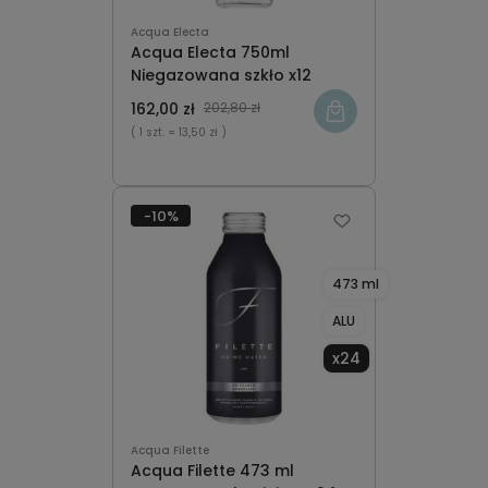
Acqua Electa
Acqua Electa 750ml
Niegazowana szkło x12
162,00 zł
202,80 zł
( 1 szt.
= 13,50 zł )
-10%
473 ml
ALU
x24
Acqua Filette
Acqua Filette 473 ml