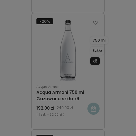
o
dostępności
-20%
750 ml
Szkło
x6
Acqua Armani
Acqua Armani 750 ml
Gazowana szkło x6
192,00 zł
240,00 zł
( 1 szt.
= 32,00 zł )