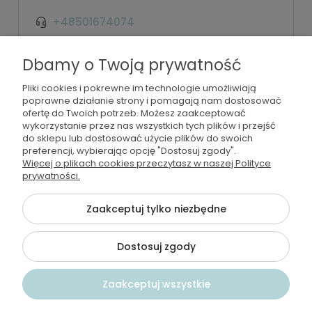
+48501674074
kontakt@wodamoda.pl
Dbamy o Twoją prywatność
Pliki cookies i pokrewne im technologie umożliwiają
Moje konto
poprawne działanie strony i pomagają nam dostosować
ofertę do Twoich potrzeb. Możesz zaakceptować
Regulamin i polityka
wykorzystanie przez nas wszystkich tych plików i przejść
do sklepu lub dostosować użycie plików do swoich
preferencji, wybierając opcję "Dostosuj zgody".
Płatności i dostawa
Więcej o plikach cookies przeczytasz w naszej Polityce
prywatności.
Informacje
Zaakceptuj tylko niezbędne
Dostosuj zgody
©2026 Wszelkie Prawa Zastrzeżone | Wodamoda
Szablon Flex by
Ecommercy
Zaakceptuj wszystkie