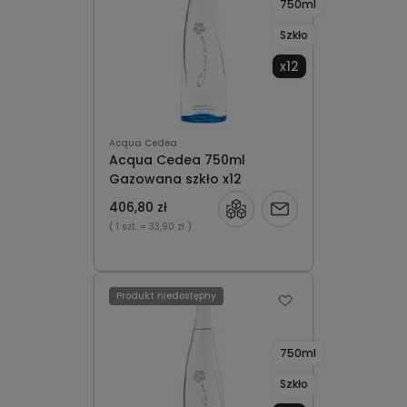
750ml
Szkło
x12
Acqua Cedea
Acqua Cedea 750ml
Gazowana szkło x12
406,80 zł
Powiadom
( 1 szt.
= 33,90 zł )
o
dostępności
Produkt niedostępny
750ml
Szkło