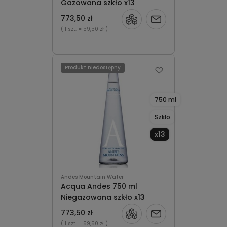
Gazowana szkło x13
773,50 zł
Powiadom
( 1 szt.
= 59,50 zł )
o
dostępności
Produkt niedostępny
750 ml
Szkło
x13
Andes Mountain Water
Acqua Andes 750 ml
Niegazowana szkło x13
773,50 zł
Powiadom
( 1 szt.
= 59,50 zł )