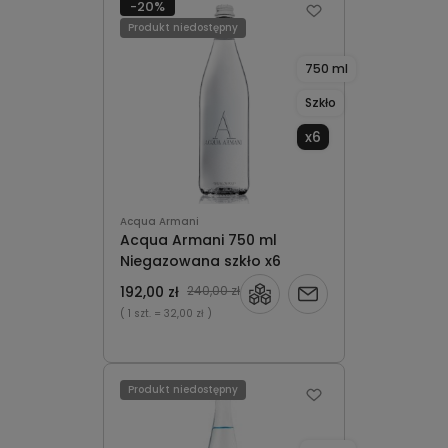
-20%
Produkt niedostępny
750 ml
Szkło
x6
Acqua Armani
Acqua Armani 750 ml
Niegazowana szkło x6
192,00 zł
240,00 zł
Powiadom
( 1 szt.
= 32,00 zł )
o
dostępności
Produkt niedostępny