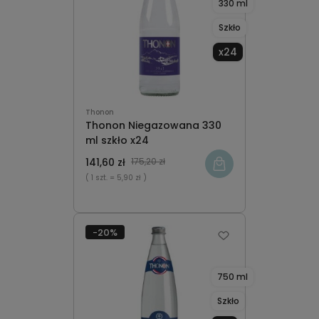
330 ml
Szkło
x24
Thonon
Thonon Niegazowana 330
ml szkło x24
141,60 zł
175,20 zł
( 1 szt.
= 5,90 zł )
-20%
750 ml
Szkło