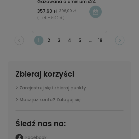
Gazowana aluminium x24
357,60 zł
396,00 zł
( 1 szt.
= 14,90 zł )
1
2
3
4
5
...
18
Zbieraj korzyści
Zarejestruj się i zbieraj punkty
Masz już konto? Zaloguj się
Śledź nas na:
Facebook