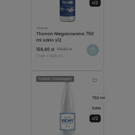
x12
Thonon
Thonon Niegazowana 750
ml szkło x12
158,40 zł
196,80 zł
( 1 szt.
= 13,20 zł )
Produkt niedostępny
750 ml
Szkło
x12