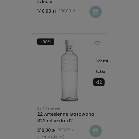
szkło x1
140,00 zł
200,00 zł
-30%
822 ml
Szkło
x12
22 Artesienne
22 Artesienne Gazowana
822 ml szkło x12
210,00 zł
300,00 zł
( 1 szt.
= 17,50 zł )