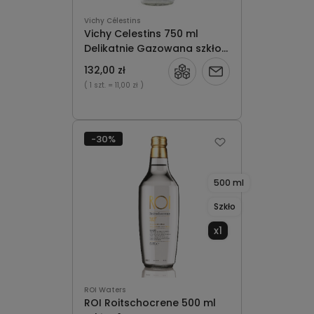
Vichy Célestins
Vichy Celestins 750 ml
Delikatnie Gazowana szkło
x12
132,00 zł
Powiadom
( 1 szt.
= 11,00 zł )
o
dostępności
-30%
500 ml
Szkło
x1
ROI Waters
ROI Roitschocrene 500 ml