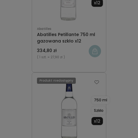
x12
Abatilles
Abatilles Petillante 750 ml
gazowana szkło x12
334,80 zł
( 1 szt.
= 27,90 zł )
Produkt niedostępny
750 ml
Szkło
x12