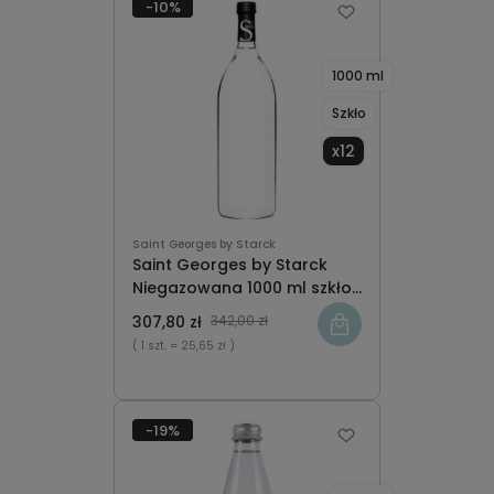
-10%
1000 ml
Szkło
x12
Saint Georges by Starck
Saint Georges by Starck
Niegazowana 1000 ml szkło
x12
307,80 zł
342,00 zł
( 1 szt.
= 25,65 zł )
-19%