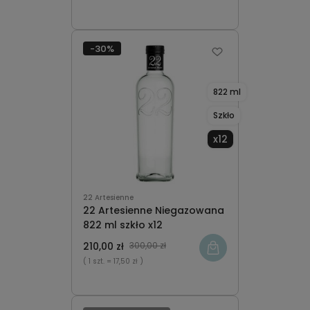
-30%
822 ml
Szkło
x12
22 Artesienne
22 Artesienne Niegazowana
822 ml szkło x12
210,00 zł
300,00 zł
( 1 szt.
= 17,50 zł )