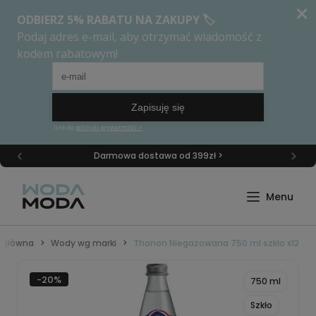
Darmowa dostawa od 399zł >
a główna
Wody wg marki
Thonon Niegazowana 750 ml szkło x12
-20%
750 ml
Szkło