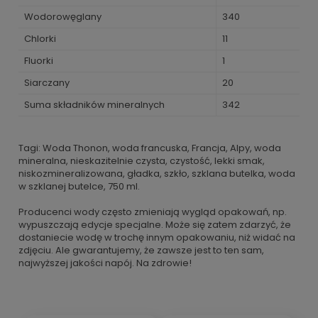
Wodorowęglany
340
Chlorki
11
Fluorki
1
Siarczany
20
Suma składników mineralnych
342
Tagi: Woda Thonon, woda francuska, Francja, Alpy, woda
mineralna, nieskazitelnie czysta, czystość, lekki smak,
niskozmineralizowana, gładka, szkło, szklana butelka, woda
w szklanej butelce, 750 ml.
Producenci wody często zmieniają wygląd opakowań, np.
wypuszczają edycje specjalne. Może się zatem zdarzyć, że
dostaniecie wodę w trochę innym opakowaniu, niż widać na
zdjęciu. Ale gwarantujemy, że zawsze jest to ten sam,
najwyższej jakości napój. Na zdrowie!