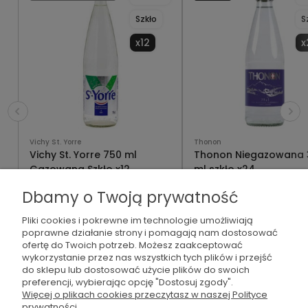
Szkło
S
x12
x
Vichy St. Yorre
Thonon
Vichy St. Yorre 750 ml
Thonon Niegazowana 
Gazowana Szkło x12
ml szkło x24
132,00 zł
141,60 zł
175,20 zł
Powiadom
Dbamy o Twoją prywatność
( 1 szt.
= 11,00 zł )
( 1 szt.
= 5,90 zł )
o
Pliki cookies i pokrewne im technologie umożliwiają
poprawne działanie strony i pomagają nam dostosować
ofertę do Twoich potrzeb. Możesz zaakceptować
dostępności
wykorzystanie przez nas wszystkich tych plików i przejść
do sklepu lub dostosować użycie plików do swoich
preferencji, wybierając opcję "Dostosuj zgody".
Więcej o plikach cookies przeczytasz w naszej Polityce
Zbieraj korzyści
prywatności.