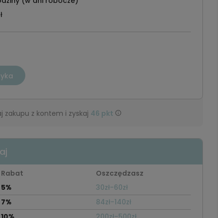
dziny (w dni robocze)
ł
zyka
j zakupu z kontem i zyskaj
46
pkt
aj
Rabat
Oszczędzasz
5%
30zł-60zł
7%
84zł-140zł
10%
200zł-500zł