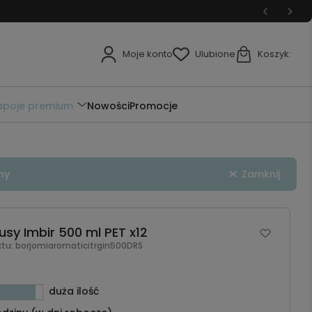
Moje konto
Ulubione
Koszyk:
apoje premium
Nowości
Promocje
ny
Zamknij
sy Imbir 500 ml PET x12
ktu:
borjomiaromaticitrgin500DRS
duża ilość