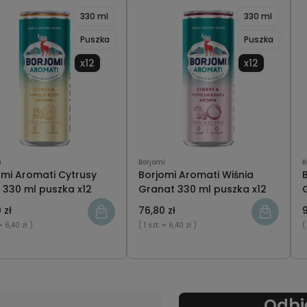
330 ml
330 ml
Puszka
Puszka
x12
x12
i
Borjomi
B
omi Aromati Cytrusy
Borjomi Aromati Wiśnia
 330 ml puszka x12
Granat 330 ml puszka x12
 zł
76,80 zł
9
= 6,40 zł )
( 1 szt.
= 6,40 zł )
(
Odbi