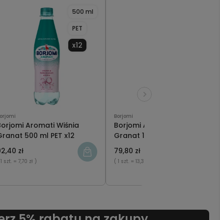
500 ml
1000 ml
PET
PET
x12
x6
orjomi
Borjomi
Borjomi Aromati Wiśnia
Borjomi Aromati Wiśnia
Granat 500 ml PET x12
Granat 1000 ml PET x6
2,40 zł
79,80 zł
 1 szt.
= 7,70 zł )
( 1 szt.
= 13,30 zł )
erz 5% rabatu na zakupy