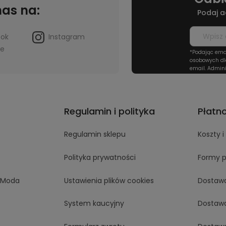
nas na:
Podaj a
ook
Instagram
be
*Podając ema
osobowych dl
email. Admini
Regulamin i polityka
Płatn
Regulamin sklepu
Koszty 
Polityka prywatności
Formy p
aModa
Ustawienia plików cookies
Dostaw
System kaucyjny
Dostaw