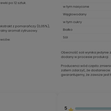
wki po 12 sztuk.
w tym nasycone
Węglowodany
w tym cukry
ekstrakt z pomarańczy (0,05%),
Białko
turalny aromat cytrusowy.
Sól
owców.
Obecność soli wynika jedynie z
dodany w procesie produkcji.
Producenci wód często zmieni
zatem zdarzyć, że dostaniecie
gwarantujemy, że zawsze jest t
5