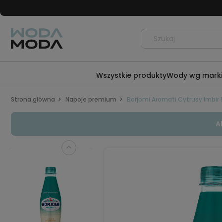
Wszystkie produkty
Wody wg mark
Strona główna
Napoje premium
Borjomi Aromati Cytrusy Imbir 
A