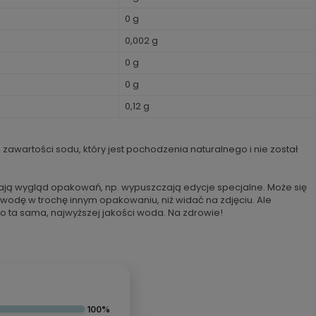
0 g
0,002 g
0 g
0 g
0,12 g
 zawartości sodu, który jest pochodzenia naturalnego i nie został
ają wygląd opakowań, np. wypuszczają edycje specjalne. Może się
 wodę w trochę innym opakowaniu, niż widać na zdjęciu. Ale
o ta sama, najwyższej jakości woda. Na zdrowie!
100%