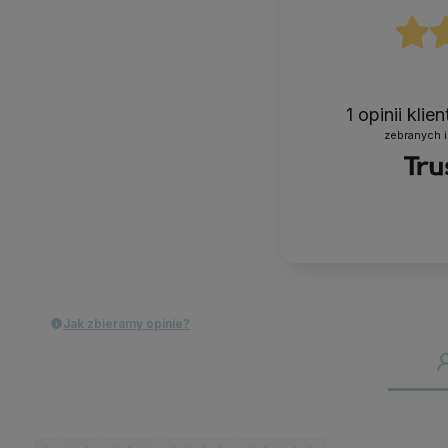
1
opinii klie
zebranych i
Jak zbieramy opinie?