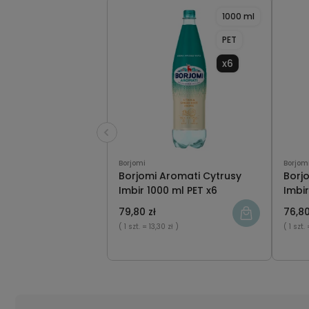
1000 ml
PET
x6
Borjomi
Borjom
Borjomi Aromati Cytrusy
Borj
Imbir 1000 ml PET x6
Imbir
79,80 zł
76,80
( 1 szt.
= 13,30 zł )
( 1 szt.