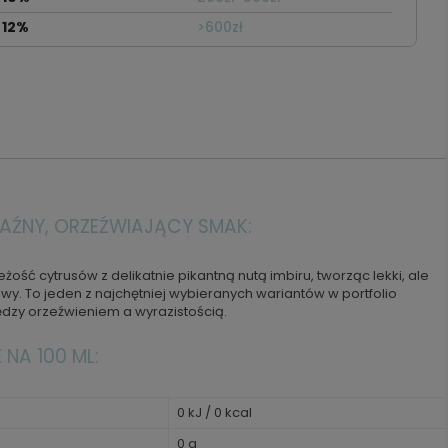
12%
>600zł
RAŹNY, ORZEŹWIAJĄCY SMAK:
eżość cytrusów z delikatnie pikantną nutą imbiru, tworząc lekki, ale
wy. To jeden z najchętniej wybieranych wariantów w portfolio
ędzy orzeźwieniem a wyrazistością.
NA 100 ML:
0 kJ / 0 kcal
0 g