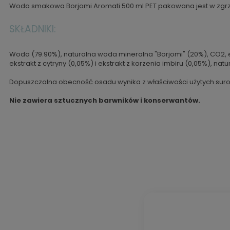
Woda smakowa Borjomi Aromati 500 ml PET pakowana jest w zgrze
SKŁADNIKI:
Woda (79.90%), naturalna woda mineralna "Borjomi" (20%), CO2, 
ekstrakt z cytryny (0,05%) i ekstrakt z korzenia imbiru (0,05%), na
Dopuszczalna obecność osadu wynika z właściwości użytych sur
Nie zawiera sztucznych barwników i konserwantów.