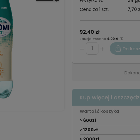
Wysyłka w:
24 go
Cena za 1 szt.
7,70 z
92,40 zł
kaucja zwrotna
6,00 zł
Do kos
Dokona
Kup więcej i oszczędz
Wartość koszyka
> 600zł
> 1200zł
> 2000zł