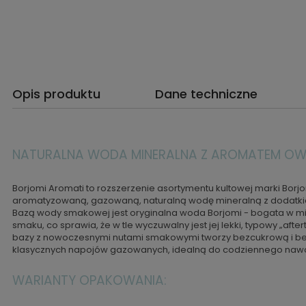
Opis produktu
Dane techniczne
NATURALNA WODA MINERALNA Z AROMATEM O
Borjomi Aromati to rozszerzenie asortymentu kultowej marki Bor
aromatyzowaną, gazowaną, naturalną wodę mineralną z dodatk
Bazą wody smakowej jest oryginalna woda Borjomi - bogata w min
smaku, co sprawia, że w tle wyczuwalny jest jej lekki, typowy „after
bazy z nowoczesnymi nutami smakowymi tworzy bezcukrową i bez
klasycznych napojów gazowanych, idealną do codziennego nawo
WARIANTY OPAKOWANIA: