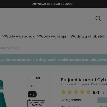
Darmowa dostawa od 399zł >
i
Wody wg rodzaju
Wody wg kraju
Wody wg alfabetu
N
500 ml PET x12
by dodawać produkty do przechowalni musisz być zalogowa
500 ml
Borjomi Aromati Cytru
Producent:
Borjomi
| Kod produ
PET
5.0
1
(
)
x12
Dostępność:
opakowanie
zwrotne