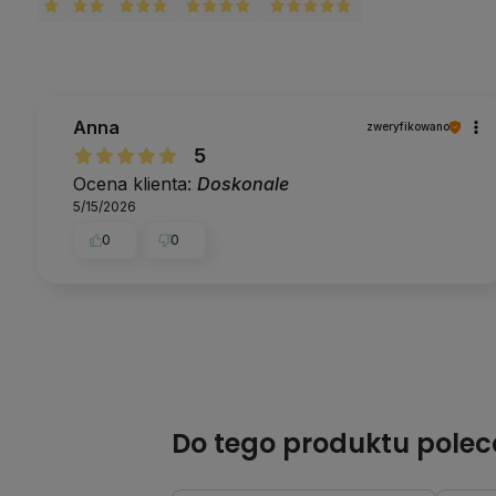
Anna
zweryfikowano
5
Ocena klienta:
Doskonale
5/15/2026
0
0
Do tego produktu pole