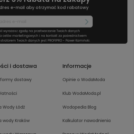
dres e-mail aby otrzymać kod rabatowy
il wyrażasz zgodę na przetwarzanie Twoich danych
a celów marketingowych i na kontakt za pośrednictwem
stratorem Twoich danych jest PROFIPRO - Paweł Kamiński.
ości i dostawa
Informacje
i formy dostawy
Opinie o WodaModa
łatności
Klub WodaModa.pl
a Wody Łódź
Wodopedia Blog
a wody Kraków
Kalkulator nawodnienia