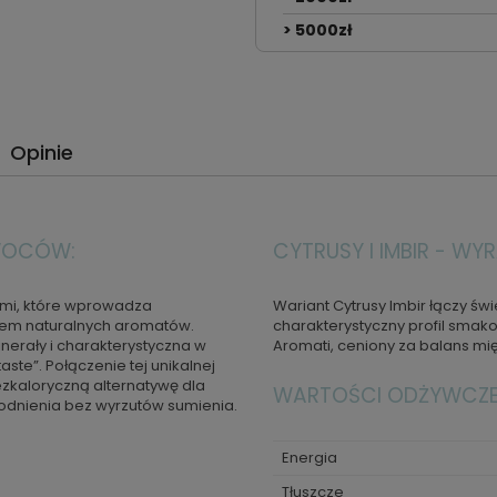
> 5000zł
Opinie
WOCÓW:
CYTRUSY I IMBIR - WY
jomi, które wprowadza
Wariant Cytrusy Imbir łączy świ
iem naturalnych aromatów.
charakterystyczny profil smako
erały i charakterystyczna w
Aromati, ceniony za balans mi
taste”. Połączenie tej unikalnej
kaloryczną alternatywę dla
WARTOŚCI ODŻYWCZE 
dnienia bez wyrzutów sumienia.
Energia
Tłuszcze