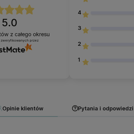
4
5.0
3
ntów
z całego okresu
 zweryfikowanych przez
2
1
Opinie klientów
Pytania i odpowiedzi