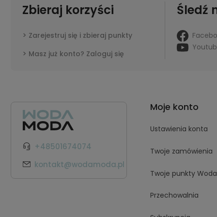
Zbieraj korzyści
Śledź 
Faceb
Zarejestruj się i zbieraj punkty
Youtu
Masz już konto? Zaloguj się
Moje konto
Ustawienia konta
+48501674074
Twoje zamówienia
kontakt@wodamoda.pl
Twoje punkty Wod
Przechowalnia