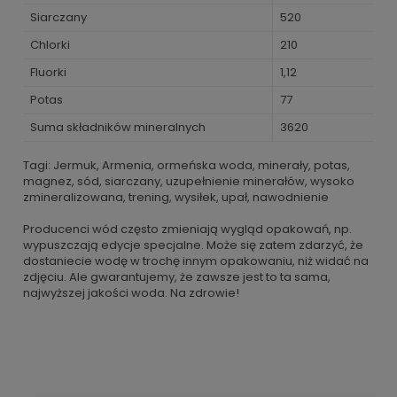
Siarczany
520
Chlorki
210
Fluorki
1,12
Potas
77
Suma składników mineralnych
3620
Tagi: Jermuk, Armenia, ormeńska woda, minerały, potas,
magnez, sód, siarczany, uzupełnienie minerałów, wysoko
zmineralizowana, trening, wysiłek, upał, nawodnienie
Producenci wód często zmieniają wygląd opakowań, np.
wypuszczają edycje specjalne. Może się zatem zdarzyć, że
dostaniecie wodę w trochę innym opakowaniu, niż widać na
zdjęciu. Ale gwarantujemy, że zawsze jest to ta sama,
najwyższej jakości woda. Na zdrowie!