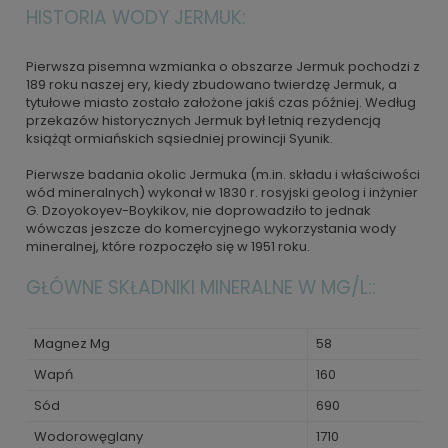
HISTORIA WODY JERMUK:
Pierwsza pisemna wzmianka o obszarze Jermuk pochodzi z
189 roku naszej ery, kiedy zbudowano twierdzę Jermuk, a
tytułowe miasto zostało założone jakiś czas później. Według
przekazów historycznych Jermuk był letnią rezydencją
książąt ormiańskich sąsiedniej prowincji Syunik.
Pierwsze badania okolic Jermuka (m.in. składu i właściwości
wód mineralnych) wykonał w 1830 r. rosyjski geolog i inżynier
G. Dzoyokoyev-Boykikov, nie doprowadziło to jednak
wówczas jeszcze do komercyjnego wykorzystania wody
mineralnej, które rozpoczęło się w 1951 roku.
GŁÓWNE SKŁADNIKI MINERALNE W MG/L::
Magnez Mg
58
Wapń
160
Sód
690
Wodorowęglany
1710