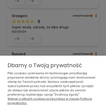
0
0
Grzegorz
zweryfikowano
5
Super woda, szkoda, że taka droga.
9/23/2024
0
0
Ryszard
zweryfikowano
5
Dbamy o Twoją prywatność
Produkt wysokiej jakości. Polecam.
8/7/2024
Pliki cookies i pokrewne im technologie umożliwiają
0
0
poprawne działanie strony i pomagają nam dostosować
ofertę do Twoich potrzeb. Możesz zaakceptować
wykorzystanie przez nas wszystkich tych plików i przejść
do sklepu lub dostosować użycie plików do swoich
Eliza
zweryfikowano
preferencji, wybierając opcję "Dostosuj zgody".
5
Więcej o plikach cookies przeczytasz w naszej Polityce
prywatności.
Super smak