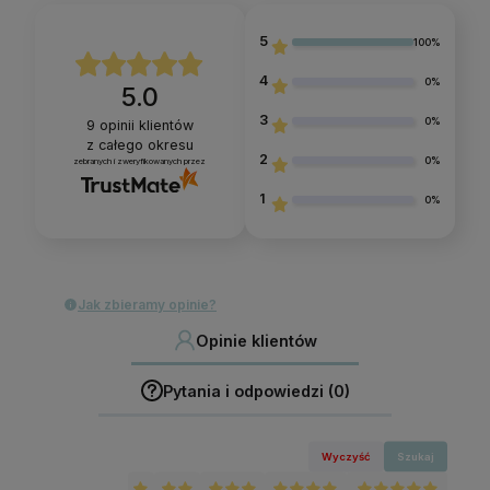
5
100%
4
0%
5.0
3
0%
9
opinii klientów
z całego okresu
2
0%
zebranych i zweryfikowanych przez
1
0%
Jak zbieramy opinie?
Opinie klientów
Pytania i odpowiedzi (0)
Wyczyść
Szukaj