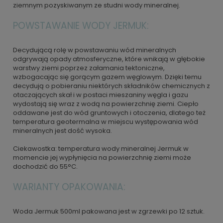
ziemnym pozyskiwanym ze studni wody mineralnej.
POWSTAWANIE WODY JERMUK:
Decydującą rolę w powstawaniu wód mineralnych
odgrywają opady atmosferyczne, które wnikają w głębokie
warstwy ziemi poprzez załamania tektoniczne,
wzbogacając się gorącym gazem węglowym. Dzięki temu
decydują o pobieraniu niektórych składników chemicznych z
otaczających skał i w postaci mieszaniny węgla i gazu
wydostają się wraz z wodą na powierzchnię ziemi. Ciepło
oddawane jest do wód gruntowych i otoczenia, dlatego też
temperatura geotermalna w miejscu występowania wód
mineralnych jest dość wysoka.
Ciekawostka: temperatura wody mineralnej Jermuk w
momencie jej wypłynięcia na powierzchnię ziemi może
dochodzić do 55°C.
WARIANTY OPAKOWANIA:
Woda Jermuk 500ml pakowana jest w zgrzewki po 12 sztuk.