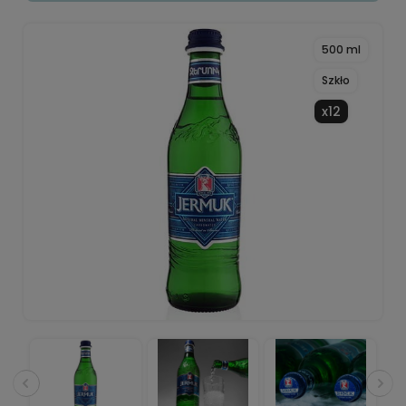
500 ml
Szkło
x12