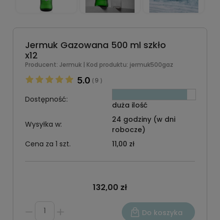
Jermuk Gazowana 500 ml szkło
x12
Producent:
Jermuk
| Kod produktu:
jermuk500gaz
5.0
9
(
)
Dostępność:
duża ilość
24 godziny (w dni
Wysyłka w:
robocze)
Cena za 1 szt.
11,00 zł
132,00 zł
Do koszyka