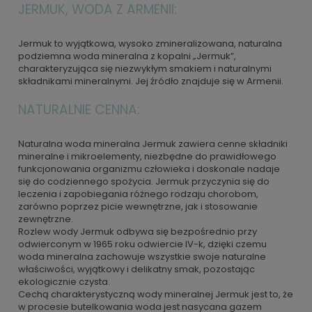
JERMUK, WODA Z ARMENII:
Jermuk to wyjątkowa, wysoko zmineralizowana, naturalna
podziemna woda mineralna z kopalni „Jermuk”,
charakteryzująca się niezwykłym smakiem i naturalnymi
składnikami mineralnymi. Jej źródło znajduje się w Armenii.
NATURALNIE CENNA:
Naturalna woda mineralna Jermuk zawiera cenne składniki
mineralne i mikroelementy, niezbędne do prawidłowego
funkcjonowania organizmu człowieka i doskonale nadaje
się do codziennego spożycia. Jermuk przyczynia się do
leczenia i zapobiegania różnego rodzaju chorobom,
zarówno poprzez picie wewnętrzne, jak i stosowanie
zewnętrzne.
Rozlew wody Jermuk odbywa się bezpośrednio przy
odwierconym w 1965 roku odwiercie IV-k, dzięki czemu
woda mineralna zachowuje wszystkie swoje naturalne
właściwości, wyjątkowy i delikatny smak, pozostając
ekologicznie czysta.
Cechą charakterystyczną wody mineralnej Jermuk jest to, że
w procesie butelkowania woda jest nasycana gazem