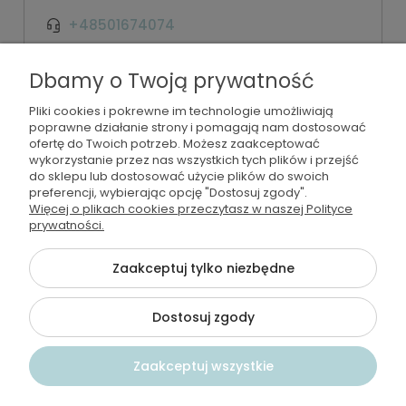
+48501674074
kontakt@wodamoda.pl
Dbamy o Twoją prywatność
Pliki cookies i pokrewne im technologie umożliwiają
Moje konto
poprawne działanie strony i pomagają nam dostosować
ofertę do Twoich potrzeb. Możesz zaakceptować
Regulamin i polityka
wykorzystanie przez nas wszystkich tych plików i przejść
do sklepu lub dostosować użycie plików do swoich
preferencji, wybierając opcję "Dostosuj zgody".
Płatności i dostawa
Więcej o plikach cookies przeczytasz w naszej Polityce
prywatności.
Informacje
Zaakceptuj tylko niezbędne
Dostosuj zgody
©2026 Wszelkie Prawa Zastrzeżone | Wodamoda
Szablon Flex by
Ecommercy
Zaakceptuj wszystkie