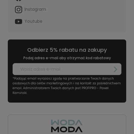
Instagram
Youtube
Odbierz 5% rabatu na zakupy
Podaj adres e-mail aby otrzymać kod rabatowy
*Podając email wyrażasz zgodę na przetwarzanie Twoich danych
osobowych dla celów marketingowych i na kontakt za pośrednictwem
email. Administratorem Twoich danych jest PROFIPRO - Paweł
Kamiński.