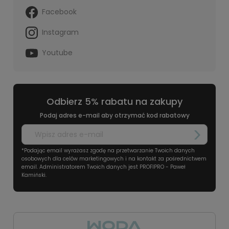
Facebook
Instagram
Youtube
Odbierz 5% rabatu na zakupy
Podaj adres e-mail aby otrzymać kod rabatowy
*Podając email wyrażasz zgodę na przetwarzanie Twoich danych
osobowych dla celów marketingowych i na kontakt za pośrednictwem
email. Administratorem Twoich danych jest PROFIPRO - Paweł
Kamiński.