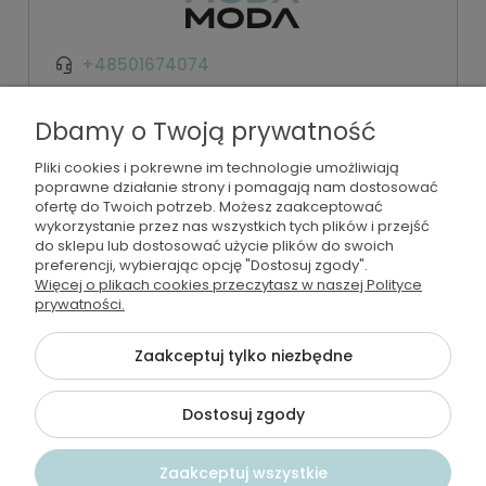
+48501674074
kontakt@wodamoda.pl
Dbamy o Twoją prywatność
Pliki cookies i pokrewne im technologie umożliwiają
Moje konto
poprawne działanie strony i pomagają nam dostosować
ofertę do Twoich potrzeb. Możesz zaakceptować
Regulamin i polityka
wykorzystanie przez nas wszystkich tych plików i przejść
do sklepu lub dostosować użycie plików do swoich
preferencji, wybierając opcję "Dostosuj zgody".
Płatności i dostawa
Więcej o plikach cookies przeczytasz w naszej Polityce
prywatności.
Informacje
Zaakceptuj tylko niezbędne
Dostosuj zgody
©2026 Wszelkie Prawa Zastrzeżone | Wodamoda
Szablon Flex by
Ecommercy
Zaakceptuj wszystkie