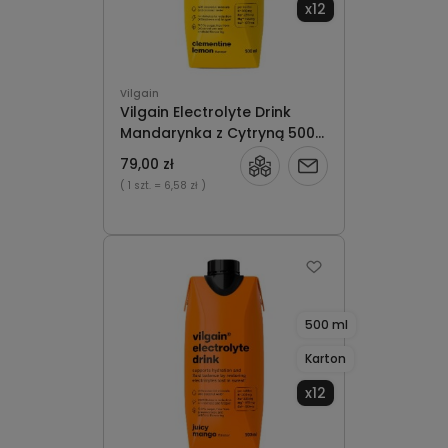
x12
Vilgain
Vilgain Electrolyte Drink
Mandarynka z Cytryną 500
ml karton x12
79,00 zł
Powiadom
( 1 szt.
= 6,58 zł )
o
dostępności
500 ml
Karton
x12