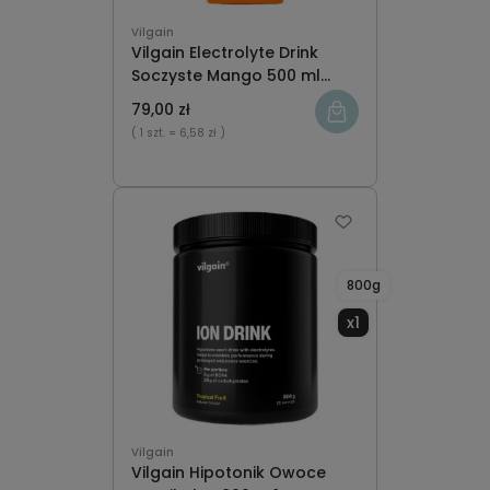
Vilgain
Vilgain Electrolyte Drink
Soczyste Mango 500 ml
karton x12
79,00 zł
( 1 szt.
= 6,58 zł )
800g
x1
Vilgain
Vilgain Hipotonik Owoce