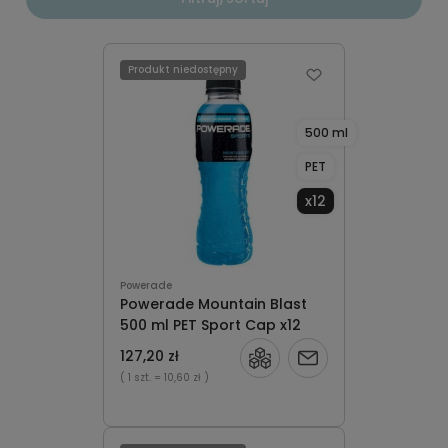
Produkt niedostępny
500 ml
PET
x12
Powerade
Powerade Mountain Blast
500 ml PET Sport Cap x12
127,20 zł
Powiadom
( 1 szt.
= 10,60 zł )
o
dostępności