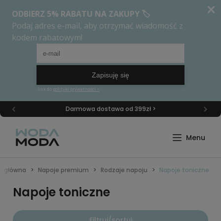
Darmowa dostawa od 399zł >
a główna
Napoje premium
Rodzaje napoju
Napoje toniczne
Napoje toniczne
Filtruj/sortuj