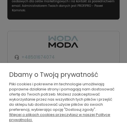
osobowych dla celów marketingowych i na kontakt za pośrednictwem
email. Administratorem Twoich danych jest PROFIPRO - Paweł
Kamiński.
+48501674074
kontakt@wodamoda.pl
Dbamy o Twoją prywatność
Pliki cookies i pokrewne im technologie umożliwiają
Moje konto
poprawne działanie strony i pomagają nam dostosować
ofertę do Twoich potrzeb. Możesz zaakceptować
Regulamin i polityka
wykorzystanie przez nas wszystkich tych plików i przejść
do sklepu lub dostosować użycie plików do swoich
preferencji, wybierając opcję "Dostosuj zgody".
Płatności i dostawa
Więcej o plikach cookies przeczytasz w naszej Polityce
prywatności.
Informacje