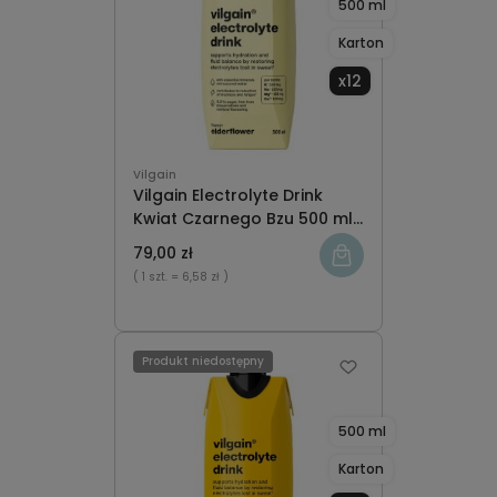
500 ml
Karton
x12
Vilgain
Vilgain Electrolyte Drink
Kwiat Czarnego Bzu 500 ml
karton x12
79,00 zł
( 1 szt.
= 6,58 zł )
Produkt niedostępny
500 ml
Karton