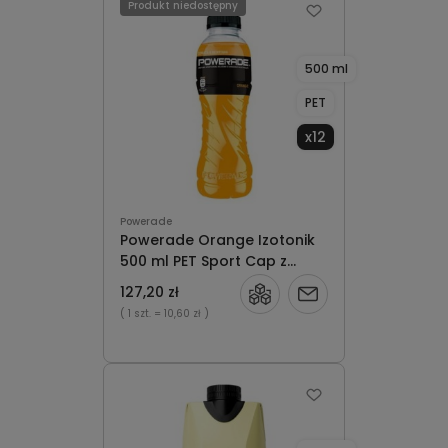
Produkt niedostępny
500 ml
PET
x12
Powerade
Powerade Orange Izotonik
500 ml PET Sport Cap z
Włoch x12
127,20 zł
Powiadom
( 1 szt.
= 10,60 zł )
o
dostępności