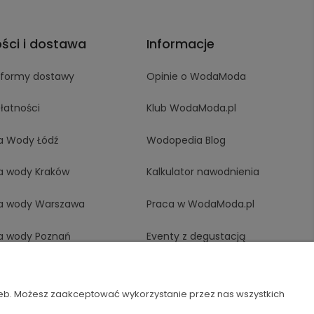
ości i dostawa
Informacje
i formy dostawy
Opinie o WodaModa
łatności
Klub WodaModa.pl
a Wody Łódź
Wodopedia Blog
a wody Kraków
Kalkulator nawodnienia
a wody Warszawa
Praca w WodaModa.pl
a wody Poznań
Eventy z degustacją
a wody Wrocław
Współpraca B2B
zeb. Możesz zaakceptować wykorzystanie przez nas wszystkich
a wody Gdańsk
Kontakt