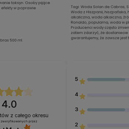
anie toksyn. Osoby pijące
Tagi: Woda Solan de Cabras, S
 efekty w poprawie
Woda z Hiszpanii, hiszpańska, 
alkaliczna, woda alkaiczna, źró
Ronaldo, popularna, woda w pl
Producenci wody często zmien
zatem zdarzyć, że dostaniecie
gwarantujemy, że zawsze jest t
bras 500 ml.
5
4
4.0
3
entów
z całego okresu
 zweryfikowanych przez
2