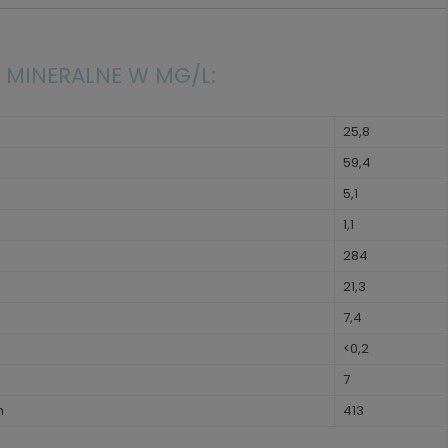
 MINERALNE W MG/L:
25,8
59,4
5,1
1,1
284
21,3
7,4
<0,2
7
h
413