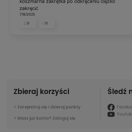
koszmarna zakrętka po odkręceniu ciężko
zakręcić
7/8/2025
0
0
Zbieraj korzyści
Śledź 
Faceb
Zarejestruj się i zbieraj punkty
Youtu
Masz już konto? Zaloguj się