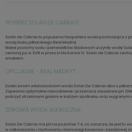
WYBIERZ SOLAN DE CABRAS!:
Solán de Cabras to popularna hiszpańska woda pochodząca z prow
wodą klubu piłkarskiego Real Madrid.
Niskie poziomy sodu i pierwiastków śladowych uczyniły wodę Sol
cenioną juz w XVIII w przez króła Karola IV. Solan de Cabras cech
smakiem.
OFICJALNIE - REAL MADRYT:
Dzieki swoim właściwościom woda Solan De Cabras dba o piłkar
Zapewnia optymalne nawodnienie i przywraca zasadowe pH. Efek
policzyć strzelonymi golami w każdym spotkaniu oraz wygranymi m
ZDROWA WODA ALKALICZNA:
Solan De Cabras ma pH na poziomie 7.4, co oznacza, że jest to wo
w odkwaszaniu i zachowaniu równowagi kwasowo-zasadowej org