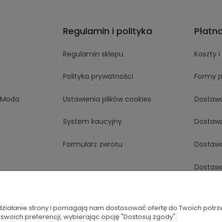
Regulamin i polityka
Płatn
Regulamin sklepu
Koszty 
Polityka prywatności
Formy p
aModa
Ustawienia plików cookies
Dostaw
System kaucyjny
Dostaw
Formularz zwrotu
Dostaw
Dostaw
Dostaw
 działanie strony i pomagają nam dostosować ofertę do Twoich potr
Dostaw
 swoich preferencji, wybierając opcję "Dostosuj zgody".