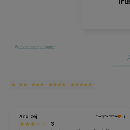
Jak zbieramy opinie?
Andrzej
zweryfikowano
3