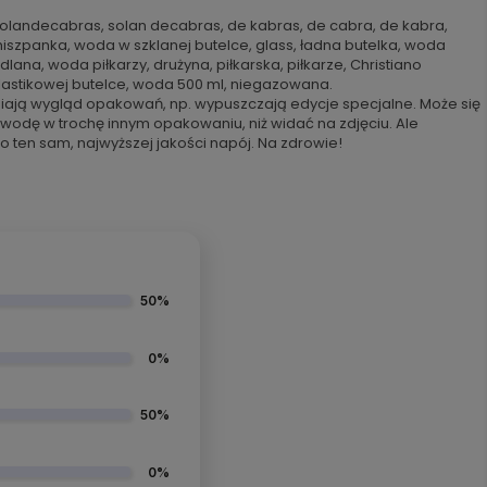
olandecabras, solan decabras, de kabras, de cabra, de kabra,
hiszpanka, woda w szklanej butelce, glass, ładna butelka, woda
dlana, woda piłkarzy, drużyna, piłkarska, piłkarze, Christiano
astikowej butelce, woda 500 ml, niegazowana.
iają wygląd opakowań, np. wypuszczają edycje specjalne. Może się
 wodę w trochę innym opakowaniu, niż widać na zdjęciu. Ale
o ten sam, najwyższej jakości napój. Na zdrowie!
50%
0%
50%
0%