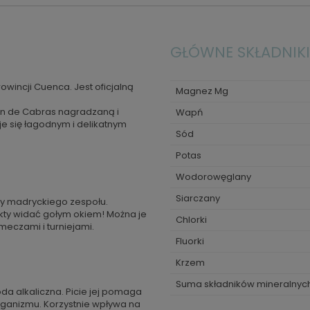
GŁÓWNE SKŁADNIKI
incji Cuenca. Jest oficjalną
Magnez Mg
an de Cabras nagradzaną i
Wapń
uje się łagodnym i delikatnym
Sód
Potas
Wodorowęglany
Siarczany
zy madryckiego zespołu.
ty widać gołym okiem! Można je
Chlorki
eczami i turniejami.
Fluorki
Krzem
Suma składników mineralnyc
da alkaliczna. Picie jej pomaga
anizmu. Korzystnie wpływa na