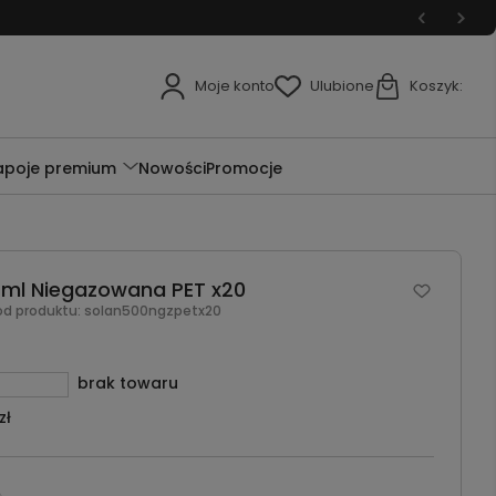
Moje konto
Ulubione
Koszyk:
apoje premium
Nowości
Promocje
 ml Niegazowana PET x20
od produktu:
solan500ngzpetx20
brak towaru
zł