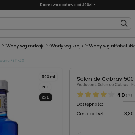
Darmowa dostawa od 399zł >
i
Wody wg rodzaju
Wody wg kraju
Wody wg alfabetu
N
wana PET x20
500 ml
Solan de Cabras 500
Producent:
Solan de Cabras
| K
PET
4.0
2
(
)
x20
Dostępność:
Cena za 1 szt.
13,30 