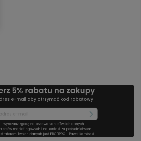
erz 5% rabatu na zakupy
dres e-mail aby otrzymać kod rabatowy
il wyrażasz zgodę na przetwarzanie Twoich danych
a celów marketingowych i na kontakt za pośrednictwem
stratorem Twoich danych jest PROFIPRO - Paweł Kamiński.