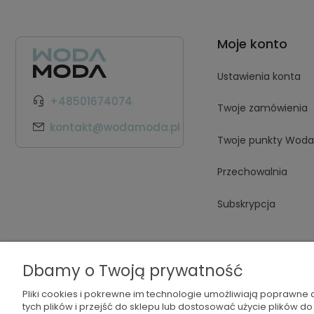
Moje konto
Ustawienia konta
+48501674074
Twoje zamówienia
kontakt@wodamoda.pl
Twoje punkty Wod
Przechowalnia
Subskrypcja
Dbamy o Twoją prywatność
Pliki cookies i pokrewne im technologie umożliwiają poprawne
tych plików i przejść do sklepu lub dostosować użycie plików do