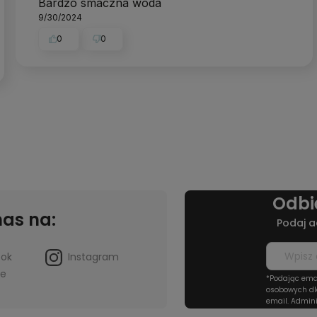
Bardzo smaczna woda
9/30/2024
0
0
Odbi
nas na:
Podaj a
ook
Instagram
be
*Podając ema
osobowych dl
email. Admini