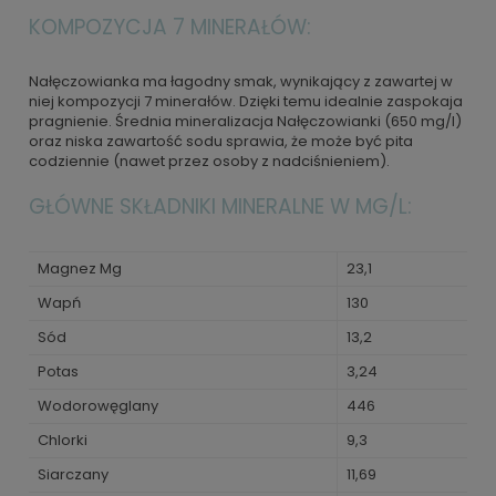
KOMPOZYCJA 7 MINERAŁÓW:
Nałęczowianka ma łagodny smak, wynikający z zawartej w
niej kompozycji 7 minerałów. Dzięki temu idealnie zaspokaja
pragnienie. Średnia mineralizacja Nałęczowianki (650 mg/l)
oraz niska zawartość sodu sprawia, że może być pita
codziennie (nawet przez osoby z nadciśnieniem).
GŁÓWNE SKŁADNIKI MINERALNE W MG/L:
Magnez Mg
23,1
Wapń
130
Sód
13,2
Potas
3,24
Wodorowęglany
446
Chlorki
9,3
Siarczany
11,69