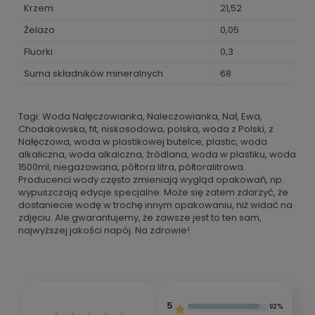
Krzem
21,52
Żelazo
0,05
Fluorki
0,3
Suma składników mineralnych
68
Tagi: Woda Nałęczowianka, Naleczowianka, Nał, Ewa,
Chodakowska, fit, niskosodowa, polska, woda z Polski, z
Nałęczowa, woda w plastikowej butelce, plastic, woda
alkaliczna, woda alkaiczna, źródlana, woda w plastiku, woda
1500ml, niegazowana, półtora litra, półtoralitrowa.
Producenci wody często zmieniają wygląd opakowań, np.
wypuszczają edycje specjalne. Może się zatem zdarzyć, że
dostaniecie wodę w trochę innym opakowaniu, niż widać na
zdjęciu. Ale gwarantujemy, że zawsze jest to ten sam,
najwyższej jakości napój. Na zdrowie!
5
92%