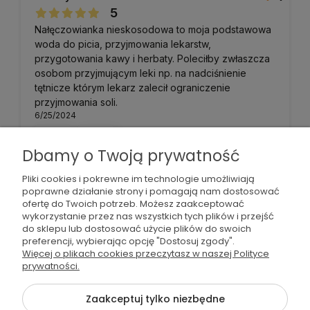
5
Nałęczowianka nieskosodowa to moja podstawowa
woda do picia, przyjmowania lekarstw,
przygotowania kawy i herbaty. Poleciłby zwłaszcza
osobom przyjmującym leki np. na nadciśnienie
tętnicze którym lekarz zalecił ograniczenie
przyjmowania soli.
6/25/2024
0
0
Dbamy o Twoją prywatność
Pliki cookies i pokrewne im technologie umożliwiają
Olga
zweryfikowano
poprawne działanie strony i pomagają nam dostosować
5
ofertę do Twoich potrzeb. Możesz zaakceptować
Świetna woda. Zabieram ją ze sobą na treningi, więc
wykorzystanie przez nas wszystkich tych plików i przejść
do sklepu lub dostosować użycie plików do swoich
zawsze dba o moje nawodnienie podczas
preferencji, wybierając opcję "Dostosuj zgody".
uprawiania sportu.
Więcej o plikach cookies przeczytasz w naszej Polityce
2/18/2024
prywatności.
0
0
Zaakceptuj tylko niezbędne