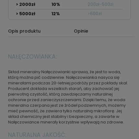
> 2000zł
10%
200zł-500zł
> 5000zł
12%
>600zł
Opis produktu
Opinie
NAŁĘCZOWIANKA:
Skład mineralny Nałęczowianki sprawia, że jest to woda,
którą można pić codziennie. Nałęczowianka nasyca się
minerałami podczas 20-letniej podróży przez pokłady skał.
Producent dokłada wszelkich starań, aby zachować jej
pierwotną czystość, którą zawdzięczamy naturalnej
ochronie przed zanieczyszczeniami. Dzięki temu, że woda
mineralna czerpana jest ze źródeł podziemnych, możemy
mieć pewność, że zawiera tylko naturalną mikroflorę. Jej
skład chemiczny jest stabilny i bezpieczny, a zawarte w
Nałęczowiance minerały korzystnie wpływają na zdrowie.
NATURALNA JAKOŚĆ: