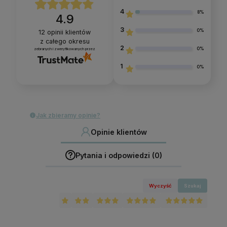
4
8%
4.9
3
0%
12
opinii klientów
z całego okresu
2
0%
zebranych i zweryfikowanych przez
1
0%
Jak zbieramy opinie?
Opinie klientów
Pytania i odpowiedzi (0)
Wyczyść
Szukaj