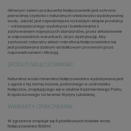
Głównym celem producenta Nałęczowianki jest ochrona
pierwotnej czystości i naturalnych właściwości wydobywanej
wody. Jakość jest najważniejsza na każdym etapie produkcji
– od bezpiecznego wydobycia i butelkowania z
zachowaniem najwyższych standardów, przez składowanie
w odpowiednich warunkach, aż po dystrybucję. Aby
zachować naturalny skład i mikroflorę Nałęczowianka nie
jest poddawana żadnym dodatkowym procesom poza
napowietrzaniem i filtracją.
ŹRÓDŁO NAŁĘCZOWIANKI:
Naturalna woda mineralna Nałęczowianka wydobywana jest
z ujęcia o tej samej nazwie, położonego w uzdrowisku
Nałęczów, znajdującego się w otulinie Kazimierskiego Parku
Krajobrazowego na terenie Wyżyny Lubelskiej.
WARIANTY OPAKOWANIA:
W zgrzewce znajduje się 6 plastikowych butelek wody
Nałęczowianka 1500ml.