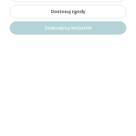
Paweł
zweryfikowano
Dostosuj zgody
5
Dobra polska woda
1/4/2024
Zaakceptuj wszystkie
0
0
Paweł
zweryfikowano
Kontakt
Szukaj
Konto
Koszyk
5
Dobra woda do codziennego picia dla całej rodziny.
Brakuje mi bardziej eleganckiej wersji w szklanej
butelce. Bo ten plastik do postawienia na stole się
nie nadaje.
12/28/2023
0
0
Przemysław
zweryfikowano
5