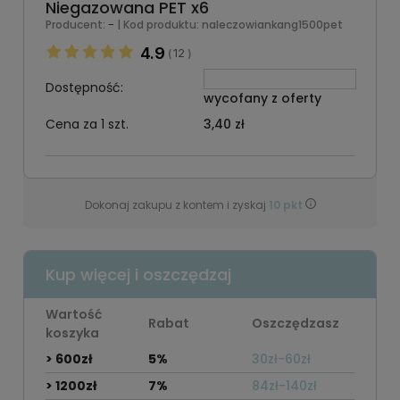
Niegazowana PET x6
-
Producent:
| Kod produktu:
naleczowiankang1500pet
4.9
12
(
)
Dostępność:
wycofany z oferty
Cena za 1 szt.
3,40 zł
Dokonaj zakupu z kontem i zyskaj
10
pkt
Kup więcej i oszczędzaj
Wartość
Rabat
Oszczędzasz
koszyka
> 600zł
5%
30zł-60zł
> 1200zł
7%
84zł-140zł