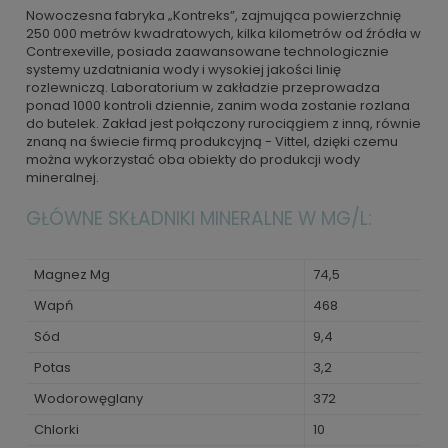
Nowoczesna fabryka „Kontreks”, zajmująca powierzchnię
250 000 metrów kwadratowych, kilka kilometrów od źródła w
Contrexeville, posiada zaawansowane technologicznie
systemy uzdatniania wody i wysokiej jakości linię
rozlewniczą. Laboratorium w zakładzie przeprowadza
ponad 1000 kontroli dziennie, zanim woda zostanie rozlana
do butelek. Zakład jest połączony rurociągiem z inną, równie
znaną na świecie firmą produkcyjną - Vittel, dzięki czemu
można wykorzystać oba obiekty do produkcji wody
mineralnej.
GŁÓWNE SKŁADNIKI MINERALNE W MG/L:
Magnez Mg
74,5
Wapń
468
Sód
9,4
Potas
3,2
Wodorowęglany
372
Chlorki
10