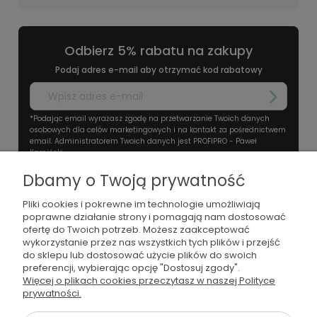
Odbierz 5% rabatu na zakupy
Podaj adres e-mail aby otrzymać kod rabatowy
*Podając email wyrażasz zgodę na przetwarzanie Twoich danych
osobowych dla celów marketingowych i na kontakt za pośrednictwem
email. Administratorem Twoich danych jest PROFIPRO - Paweł
Kamiński.
Dbamy o Twoją prywatność
Pliki cookies i pokrewne im technologie umożliwiają
poprawne działanie strony i pomagają nam dostosować
ofertę do Twoich potrzeb. Możesz zaakceptować
wykorzystanie przez nas wszystkich tych plików i przejść
do sklepu lub dostosować użycie plików do swoich
preferencji, wybierając opcję "Dostosuj zgody".
+48501674074
Więcej o plikach cookies przeczytasz w naszej Polityce
prywatności.
kontakt@wodamoda.pl