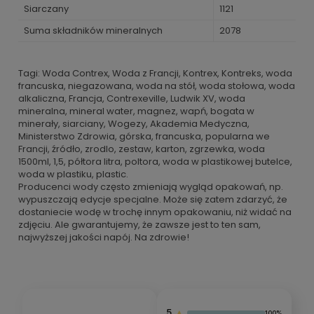
Siarczany
1121
Suma składników mineralnych
2078
Tagi: Woda Contrex, Woda z Francji, Kontrex, Kontreks, woda
francuska, niegazowana, woda na stół, woda stołowa, woda
alkaliczna, Francja, Contrexeville, Ludwik XV, woda
mineralna, mineral water, magnez, wapń, bogata w
minerały, siarciany, Wogezy, Akademia Medyczna,
Ministerstwo Zdrowia, górska, francuska, popularna we
Francji, źródło, zrodlo, zestaw, karton, zgrzewka, woda
1500ml, 1,5, półtora litra, poltora, woda w plastikowej butelce,
woda w plastiku, plastic.
Producenci wody często zmieniają wygląd opakowań, np.
wypuszczają edycje specjalne. Może się zatem zdarzyć, że
dostaniecie wodę w trochę innym opakowaniu, niż widać na
zdjęciu. Ale gwarantujemy, że zawsze jest to ten sam,
najwyższej jakości napój. Na zdrowie!
5
100%