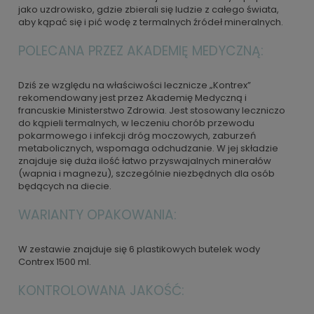
jako uzdrowisko, gdzie zbierali się ludzie z całego świata,
aby kąpać się i pić wodę z termalnych źródeł mineralnych.
POLECANA PRZEZ AKADEMIĘ MEDYCZNĄ:
Dziś ze względu na właściwości lecznicze „Kontrex”
rekomendowany jest przez Akademię Medyczną i
francuskie Ministerstwo Zdrowia. Jest stosowany leczniczo
do kąpieli termalnych, w leczeniu chorób przewodu
pokarmowego i infekcji dróg moczowych, zaburzeń
metabolicznych, wspomaga odchudzanie. W jej składzie
znajduje się duża ilość łatwo przyswajalnych minerałów
(wapnia i magnezu), szczególnie niezbędnych dla osób
będących na diecie.
WARIANTY OPAKOWANIA:
W zestawie znajduje się 6 plastikowych butelek wody
Contrex 1500 ml.
KONTROLOWANA JAKOŚĆ: