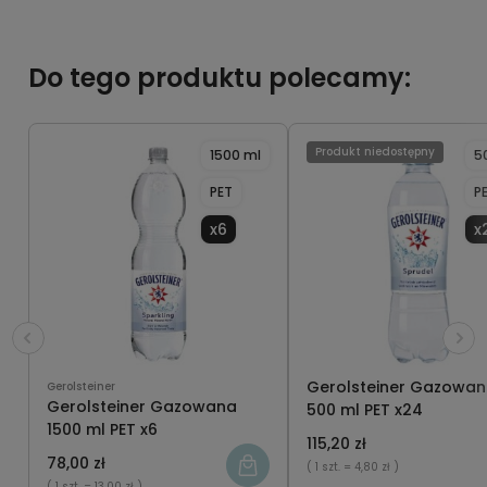
Do tego produktu polecamy:
Produkt niedostępny
1500 ml
5
PET
P
x6
x
Gerolsteiner Gazowa
Gerolsteiner
Gerolsteiner Gazowana
500 ml PET x24
1500 ml PET x6
115,20 zł
78,00 zł
( 1 szt.
= 4,80 zł )
( 1 szt.
= 13,00 zł )