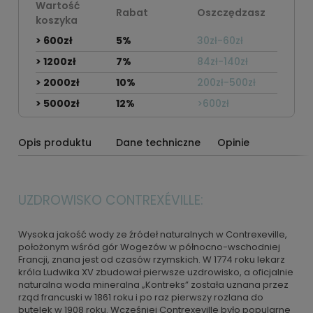
Wartość
Rabat
Oszczędzasz
koszyka
> 600zł
5%
30zł-60zł
> 1200zł
7%
84zł-140zł
> 2000zł
10%
200zł-500zł
> 5000zł
12%
>600zł
Opis produktu
Dane techniczne
Opinie
UZDROWISKO CONTREXÉVILLE:
Wysoka jakość wody ze źródeł naturalnych w Contrexeville,
położonym wśród gór Wogezów w północno-wschodniej
Francji, znana jest od czasów rzymskich. W 1774 roku lekarz
króla Ludwika XV zbudował pierwsze uzdrowisko, a oficjalnie
naturalna woda mineralna „Kontreks” została uznana przez
rząd francuski w 1861 roku i po raz pierwszy rozlana do
butelek w 1908 roku. Wcześniej Contrexeville było popularne