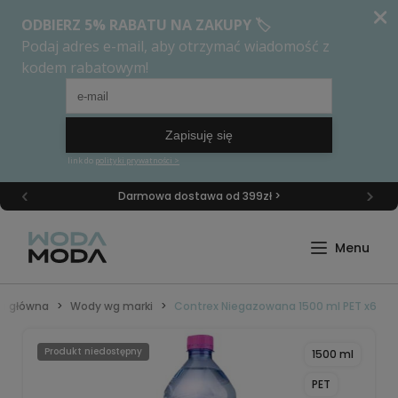
Darmowa dostawa od 399zł >
na główna
Wody wg marki
Contrex Niegazowana 1500 ml PET x6
Produkt niedostępny
1500 ml
PET