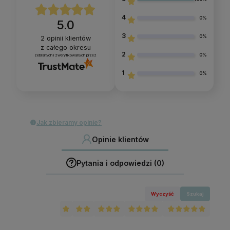
4
0%
5.0
3
0%
2
opinii klientów
z całego okresu
2
0%
zebranych i zweryfikowanych przez
1
0%
Jak zbieramy opinie?
Opinie klientów
Pytania i odpowiedzi (0)
Wyczyść
Szukaj