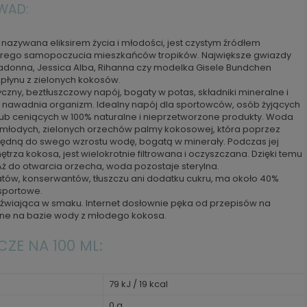
 WAD:
nazywana eliksirem życia i młodości, jest czystym źródłem
brego samopoczucia mieszkańców tropików. Największe gwiazdy
adonna, Jessica Alba, Rihanna czy modelka Gisele Bundchen
 płynu z zielonych kokosów.
zny, beztłuszczowy napój, bogaty w potas, składniki mineralne i
i nawadnia organizm. Idealny napój dla sportowców, osób żyjących
lub ceniących w 100% naturalne i nieprzetworzone produkty. Woda
młodych, zielonych orzechów palmy kokosowej, która poprzez
zbędną do swego wzrostu wodę, bogatą w minerały. Podczas jej
ętrza kokosa, jest wielokrotnie filtrowana i oczyszczana. Dzięki temu
. Aż do otwarcia orzecha, woda pozostaje sterylna.
tów, konserwantów, tłuszczu ani dodatku cukru, ma około 40%
 sportowe.
zeźwiająca w smaku. Internet dosłownie pęka od przepisów na
bione na bazie wody z młodego kokosa.
E NA 100 ML:
79 kJ / 19 kcal
0 g