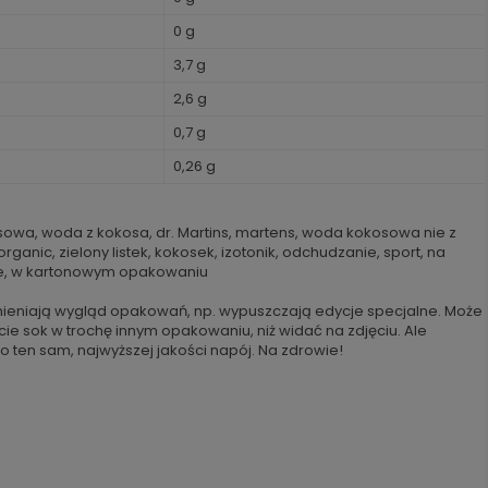
0 g
3,7 g
2,6 g
0,7 g
0,26 g
kosowa, woda z kokosa, dr. Martins, martens, woda kokosowa nie z
organic, zielony listek, kokosek, izotonik, odchudzanie, sport, na
ie, w kartonowym opakowaniu
ieniają wygląd opakowań, np. wypuszczają edycje specjalne. Może
cie sok w trochę innym opakowaniu, niż widać na zdjęciu. Ale
o ten sam, najwyższej jakości napój. Na zdrowie!