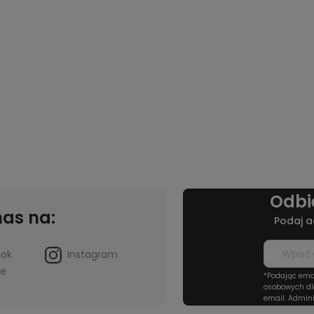
Odbi
nas na:
Podaj a
ook
Instagram
be
*Podając ema
osobowych dl
email. Admini