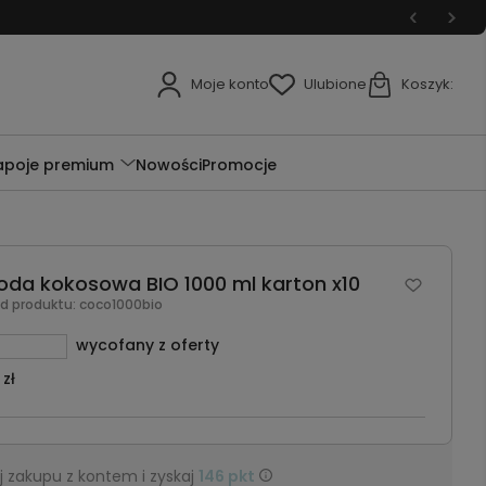
Moje konto
Ulubione
Koszyk:
apoje premium
Nowości
Promocje
a kokosowa BIO 1000 ml karton x10
od produktu:
coco1000bio
wycofany z oferty
 zł
 zakupu z kontem i zyskaj
146
pkt