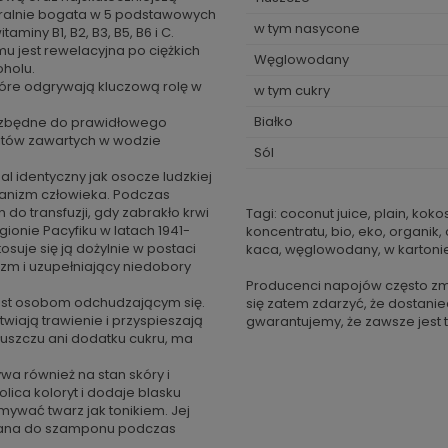
uralnie bogata w 5 podstawowych
w tym nasycone
miny B1, B2, B3, B5, B6 i C.
u jest rewelacyjna po ciężkich
Węglowodany
oholu.
 które odgrywają kluczową rolę w
w tym cukry
Białko
iezbędne do prawidłowego
litów zawartych w wodzie
Sól
 identyczny jak osocze ludzkiej
rganizm człowieka. Podczas
do transfuzji, gdy zabrakło krwi
Tagi: coconut juice, plain, ko
gionie Pacyfiku w latach 1941-
koncentratu, bio, eko, organik, 
osuje się ją dożylnie w postaci
kaca, węglowodany, w karton
izm i uzupełniający niedobory
Producenci napojów często zm
est osobom odchudzającym się.
się zatem zdarzyć, że dostanie
iają trawienie i przyspieszają
gwarantujemy, że zawsze jest t
uszczu ani dodatku cukru, ma
wa również na stan skóry i
lica koloryt i dodaje blasku
mywać twarz jak tonikiem. Jej
odana do szamponu podczas