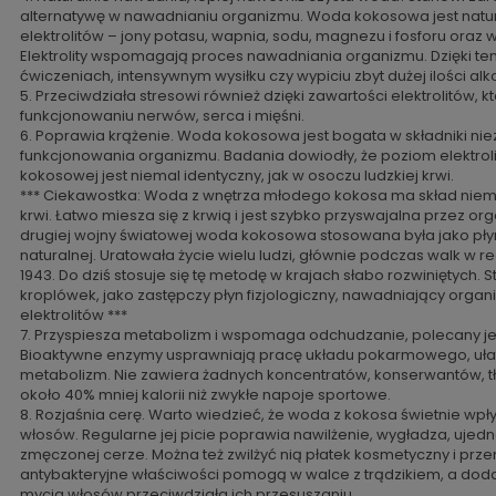
alternatywę w nawadnianiu organizmu. Woda kokosowa jest nat
elektrolitów – jony potasu, wapnia, sodu, magnezu i fosforu oraz wita
Elektrolity wspomagają proces nawadniania organizmu. Dzięki tem
ćwiczeniach, intensywnym wysiłku czy wypiciu zbyt dużej ilości alk
5. Przeciwdziała stresowi również dzięki zawartości elektrolitów,
funkcjonowaniu nerwów, serca i mięśni.
6. Poprawia krążenie. Woda kokosowa jest bogata w składniki n
funkcjonowania organizmu. Badania dowiodły, że poziom elektro
kokosowej jest niemal identyczny, jak w osoczu ludzkiej krwi.
*** Ciekawostka: Woda z wnętrza młodego kokosa ma skład niemal
krwi. Łatwo miesza się z krwią i jest szybko przyswajalna przez o
drugiej wojny światowej woda kokosowa stosowana była jako płyn 
naturalnej. Uratowała życie wielu ludzi, głównie podczas walk w re
1943. Do dziś stosuje się tę metodę w krajach słabo rozwiniętych. St
kroplówek, jako zastępczy płyn fizjologiczny, nawadniający organ
elektrolitów ***
7. Przyspiesza metabolizm i wspomaga odchudzanie, polecany j
Bioaktywne enzymy usprawniają pracę układu pokarmowego, ułatw
metabolizm. Nie zawiera żadnych koncentratów, konserwantów, tł
około 40% mniej kalorii niż zwykłe napoje sportowe.
8. Rozjaśnia cerę. Warto wiedzieć, że woda z kokosa świetnie wpły
włosów. Regularne jej picie poprawia nawilżenie, wygładza, ujedno
zmęczonej cerze. Można też zwilżyć nią płatek kosmetyczny i prze
antybakteryjne właściwości pomogą w walce z trądzikiem, a d
mycia włosów przeciwdziała ich przesuszaniu.