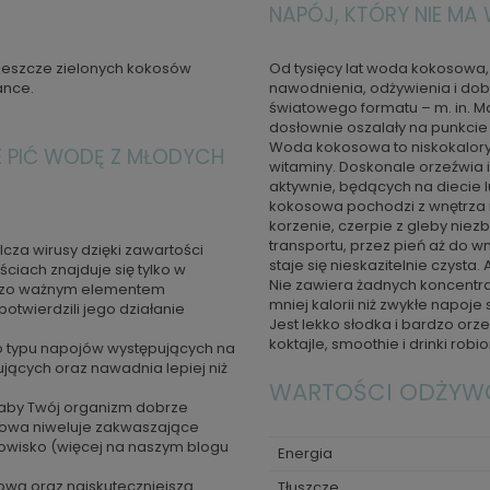
NAPÓJ, KTÓRY NIE MA
jeszcze zielonych kokosów
Od tysięcy lat woda kokosowa, 
ance.
nawodnienia, odżywienia i do
światowego formatu – m. in. M
dosłownie oszalały na punkcie
Woda kokosowa to niskokaloryc
 PIĆ WODĘ Z MŁODYCH
witaminy. Doskonale orzeźwia 
aktywnie, będących na diecie 
kokosowa pochodzi z wnętrza 
korzenie, czerpie z gleby nie
transportu, przez pień aż do wn
cza wirusy dzięki zawartości
staje się nieskazitelnie czysta
ciach znajduje się tylko w
Nie zawiera żadnych koncentra
ardzo ważnym elementem
mniej kalorii niż zwykłe napoje
twierdzili jego działanie
Jest lekko słodka i bardzo or
koktajle, smoothie i drinki ro
go typu napojów występujących na
jących oraz nawadnia lepiej niż
WARTOŚCI ODŻYWCZ
i aby Twój organizm dobrze
owa niweluje zakwaszające
owisko (więcej na naszym blogu
Energia
rową oraz najskuteczniejszą
Tłuszcze