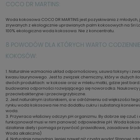
COCO DR MARTINS:
Woda kokosowa COCO DR MARTINS jest pozyskiwania z młodych, 
zrywanych z ekologicznie uprawianych palm kokosowych na Sri L
100% ekologiczna woda kokosowa. Nie z koncentratu.
8 POWODÓW DLA KTÓRYCH WARTO CODZIENNIE
KOKOSÓW:
1. Naturalnie wzmacnia układ odpornościowy, usuwa toksyny i zwal
kwasu laurynowego. Jest to związek chemiczny, który w dużych iloś
dwóch produktach: w kokosie oraz w mleku matki, gdzie jest b
budowania odporności rozwijającego się noworodka. Naukowcy po
przeciwbakteryjne i przeciwgrzybiczne.
2. Jest naturalnym izotonikiem, a w odróżnieniu od większości te
rynku woda kokosowa nie ma dodatku cukru i substancji konserwu
woda.
3. Przywraca właściwy odczyn pH organizmu. By dobrze się czuć 
funkcjonował musi w nim panować odpowiednie pH. Woda kokos
działanie diety i pomaga przywrócić prawidłowe, zasadowe środ
Woda alkaliczna)
4. Naturalnie nawadnia, lepiej nawet niż czysta woda! Stanowi zd