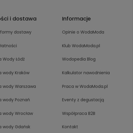
ości i dostawa
Informacje
i formy dostawy
Opinie o WodaModa
łatności
Klub WodaModa.pl
a Wody Łódź
Wodopedia Blog
a wody Kraków
Kalkulator nawodnienia
a wody Warszawa
Praca w WodaModa.pl
a wody Poznań
Eventy z degustacją
a wody Wrocław
Współpraca B2B
a wody Gdańsk
Kontakt