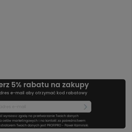
erz 5% rabatu na zakupy
dres e-mail aby otrzymać kod rabatowy
il wyrażasz zgodę na przetwarzanie Twoich danych
a celów marketingowych i na kontakt za pośrednictwem
stratorem Twoich danych jest PROFIPRO - Paweł Kamiński.