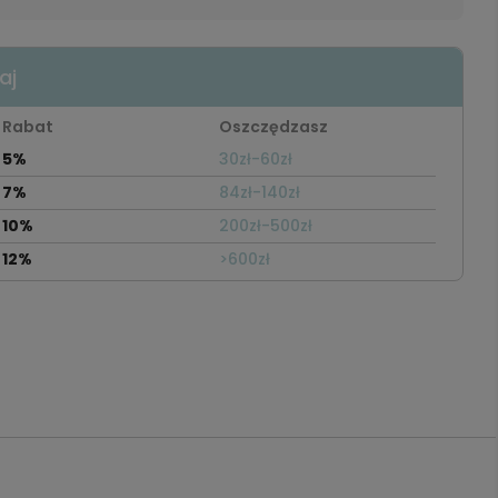
aj
Rabat
Oszczędzasz
5%
30zł-60zł
7%
84zł-140zł
10%
200zł-500zł
12%
>600zł