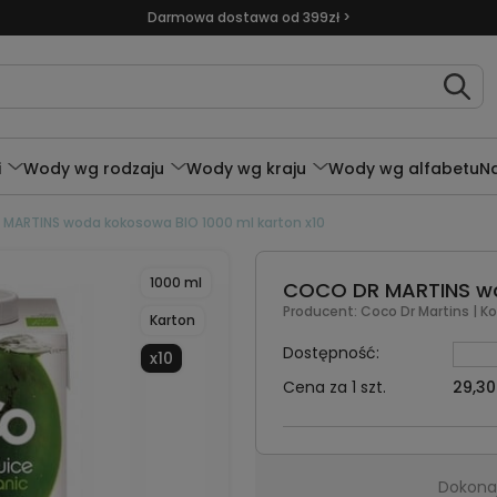
Darmowa dostawa od 399zł >
i
Wody wg rodzaju
Wody wg kraju
Wody wg alfabetu
N
MARTINS woda kokosowa BIO 1000 ml karton x10
1000 ml
COCO DR MARTINS wod
Producent:
Coco Dr Martins
| K
Karton
Dostępność:
x10
Cena za 1 szt.
29,30
Dokonaj