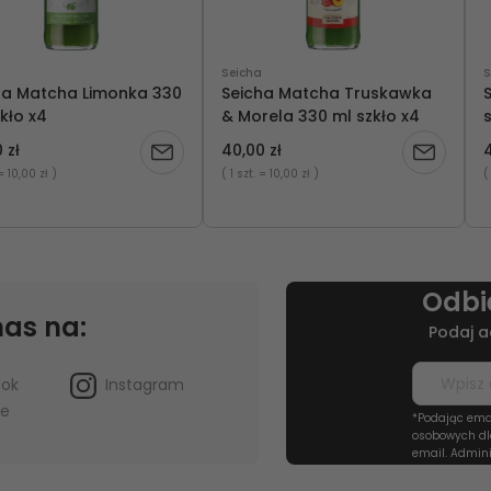
Seicha
S
ha Matcha Limonka 330
Seicha Matcha Truskawka
kło x4
& Morela 330 ml szkło x4
s
 zł
40,00 zł
4
Powiadom
Powiadom
= 10,00 zł )
( 1 szt.
= 10,00 zł )
(
o
o
dostępności
dostępnoś
Odbi
nas na:
Podaj a
ook
Instagram
be
*Podając ema
osobowych dl
email. Admini