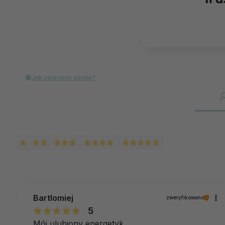
Jak zbieramy opinie?
Bartlomiej
zweryfikowano
5
Mój ulubiony energetyk