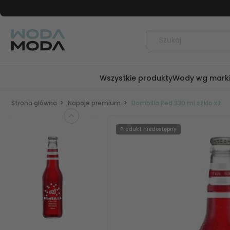
Wszystkie produkty
Wody wg mark
Strona główna
Napoje premium
Bombilla Red 330 ml szkło x8
Produkt niedostępny