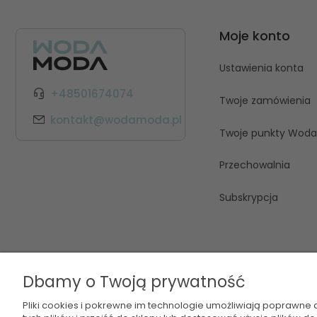
Moje konto
Ustawienia konta
+48501674074
Twoje zamówienia
kontakt@wodamoda.pl
Twoje punkty Wod
Przechowalnia
Subskrypcja
Dbamy o Twoją prywatność
Pliki cookies i pokrewne im technologie umożliwiają poprawne