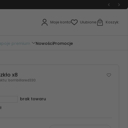
Moje konto
Ulubione
Koszyk:
apoje premium
Nowości
Promocje
zkło x8
uktu:
bombillared330
brak towaru
ł