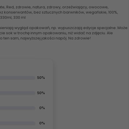
ate, Red, zdrowie, natura, zdrowy, orzeźwiający, owocowe,
ez konserwantów, bez sztucznych barwników, wegańskie, 100%,
, 330ml, 330 ml
ieniają wygląd opakowań, np. wypuszczają edycje specjalne. Może
cie sok w trochę innym opakowaniu, niż widać na zdjęciu. Ale
o ten sam, najwyższej jakości napój. Na zdrowie!
50%
50%
0%
0%