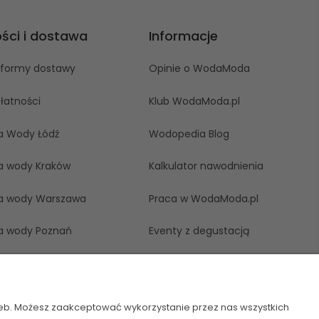
ości i dostawa
Informacje
i formy dostawy
Opinie o WodaModa
łatności
Klub WodaModa.pl
a Wody Łódź
Wodopedia Blog
a wody Kraków
Kalkulator nawodnienia
a wody Warszawa
Praca w WodaModa.pl
a wody Poznań
Eventy z degustacją
a wody Wrocław
Współpraca B2B
a wody Gdańsk
Kontakt
zeb. Możesz zaakceptować wykorzystanie przez nas wszystkich