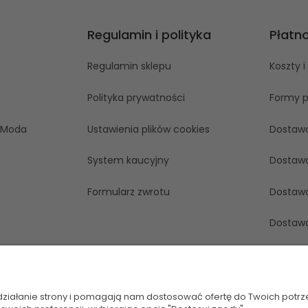
Regulamin i polityka
Płatn
Regulamin sklepu
Koszty 
Polityka prywatności
Formy p
aModa
Ustawienia plików cookies
Dostaw
System kaucyjny
Dostaw
Formularz zwrotu
Dostaw
Dostaw
Dostaw
Dostaw
 działanie strony i pomagają nam dostosować ofertę do Twoich potr