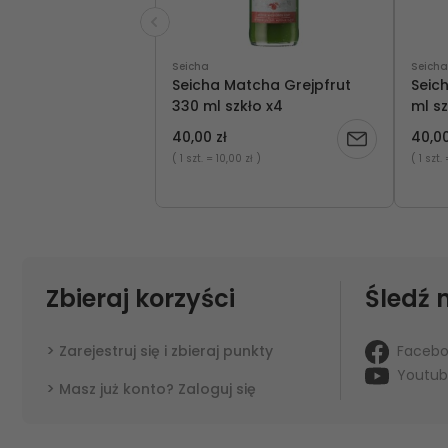
Seicha
Seicha
Seicha Matcha Grejpfrut
Seic
330 ml szkło x4
ml sz
40,00 zł
40,00
Powiadom
( 1 szt.
= 10,00 zł )
( 1 szt.
o
dostępności
Zbieraj korzyści
Śledź 
Faceb
Zarejestruj się i zbieraj punkty
Youtu
Masz już konto? Zaloguj się