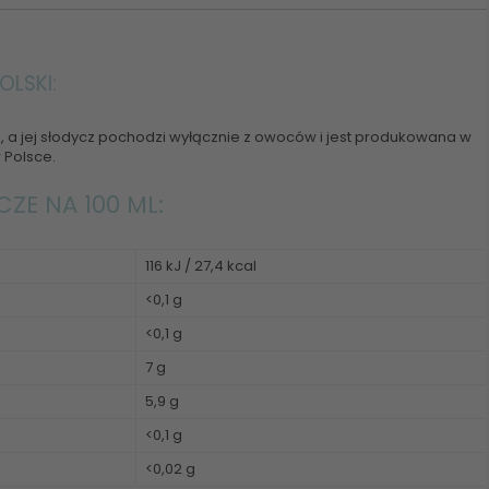
OLSKI:
, a jej słodycz pochodzi wyłącznie z owoców i jest produkowana w
 Polsce.
E NA 100 ML:
116 kJ / 27,4 kcal
<0,1 g
<0,1 g
7 g
5,9 g
<0,1 g
<0,02 g