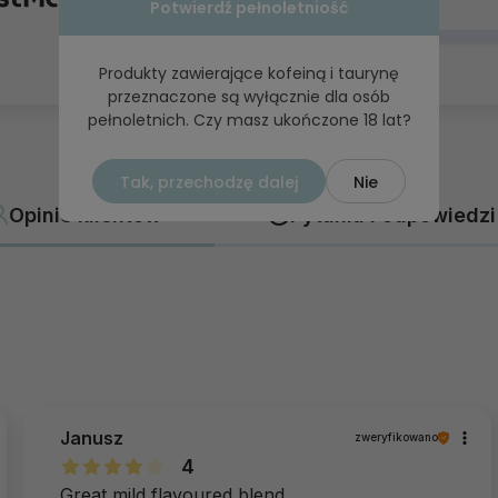
Potwierdź pełnoletniość
1
Produkty zawierające kofeiną i taurynę
przeznaczone są wyłącznie dla osób
pełnoletnich. Czy masz ukończone 18 lat?
Tak, przechodzę dalej
Nie
Opinie klientów
Pytania i odpowiedzi
Janusz
zweryfikowano
4
Great mild flavoured blend.