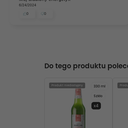
6/24/2024
0
0
Do tego produktu pole
Produkt niedostępny
Produ
330 ml
Szkło
x4