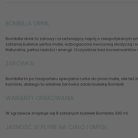
BOMBILLA DRINK:
Bombilla drink to zdrowy i orzeźwiający napój o niespotykanym sm
szklanej butelce yerba mate, wzbogacona owocową słodyczą i o
Naturalna, pełna radości i energii. Oczywiście bez konserwantów 
ŻARÓWKA:
Bombilla to po hiszpańsku specjalna rurka do picia mate, ale też 
komórki, dlatego to właśnie żarówka zdobi butelkę Bombilli.
WARIANTY OPAKOWANIA:
W zgrzewce znajduje się 8 szklanych butelek Bombilla 330 ml.
JASNOŚĆ W PŁYNIE NA CIAŁO I UMYSŁ: