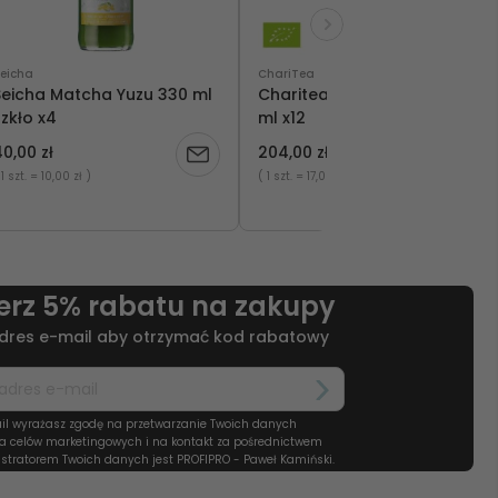
eicha
ChariTea
Seicha Matcha Yuzu 330 ml
Charitea Mate Bio szkło 330
zkło x4
ml x12
0,00 zł
204,00 zł
Powiadom
 1 szt.
= 10,00 zł )
( 1 szt.
= 17,00 zł )
o
ci
dostępności
erz 5% rabatu na zakupy
dres e-mail aby otrzymać kod rabatowy
il wyrażasz zgodę na przetwarzanie Twoich danych
a celów marketingowych i na kontakt za pośrednictwem
stratorem Twoich danych jest PROFIPRO - Paweł Kamiński.