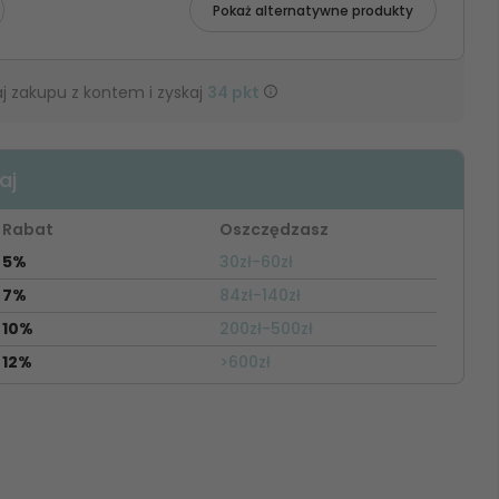
Pokaż alternatywne produkty
j zakupu z kontem i zyskaj
34
pkt
aj
Rabat
Oszczędzasz
5%
30zł-60zł
7%
84zł-140zł
10%
200zł-500zł
12%
>600zł