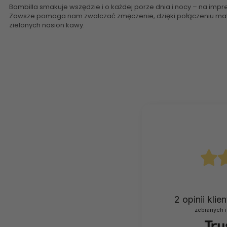
Bombilla smakuje wszędzie i o każdej porze dnia i nocy – na impr
Zawsze pomaga nam zwalczać zmęczenie, dzięki połączeniu mateiny
zielonych nasion kawy.
2
opinii kli
zebranych i