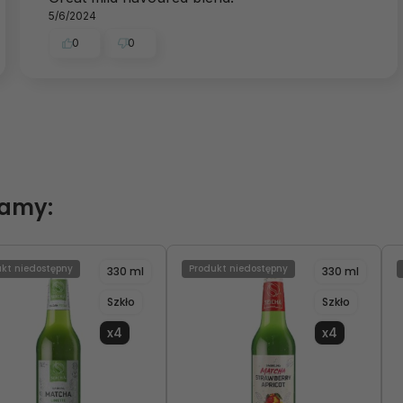
5/6/2024
0
0
camy:
kt niedostępny
Produkt niedostępny
330 ml
330 ml
Szkło
Szkło
x4
x4