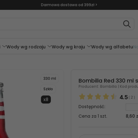
Darmowa dostawa od 399zł >
i
Wody wg rodzaju
Wody wg kraju
Wody wg alfabetu
N
330 ml
Bombilla Red 330 ml s
Producent:
Bombilla
| Kod prod
Szkło
4.5
2
(
)
x8
Dostępność:
Cena za 1 szt.
8,60 z