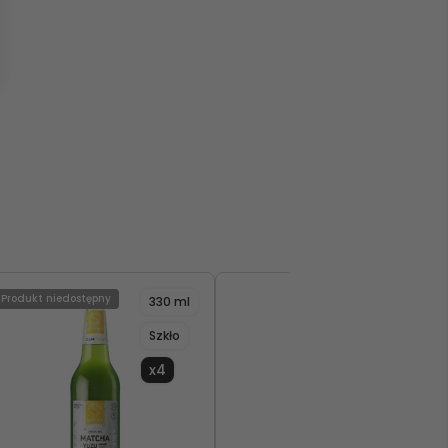
Produkt niedostępny
330 ml
330 ml
Szkło
Szkło
x4
x12