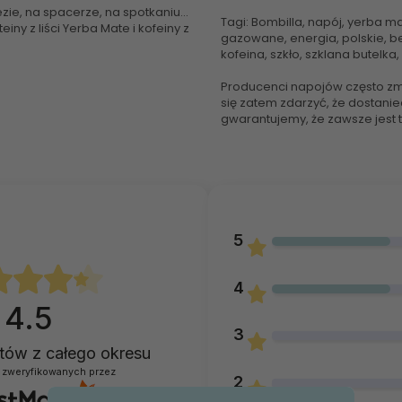
ezie, na spacerze, na spotkaniu…
Tagi: Bombilla, napój, yerba m
 z liści Yerba Mate i kofeiny z
gazowane, energia, polskie, b
kofeina, szkło, szklana butelka
Producenci napojów często zm
się zatem zdarzyć, że dostanie
gwarantujemy, że zawsze jest t
5
4
4.5
3
entów
z całego okresu
 zweryfikowanych przez
2