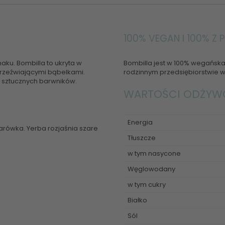
100% VEGAN I 100% Z P
aku. Bombilla to ukryta w
Bombilla jest w 100% wegańska
rzeźwiającymi bąbelkami.
rodzinnym przedsiębiorstwie w
i sztucznych barwników.
WARTOŚCI ODŻYWCZ
Energia
żarówka. Yerba rozjaśnia szare
Tłuszcze
w tym nasycone
Węglowodany
w tym cukry
Białko
Sól