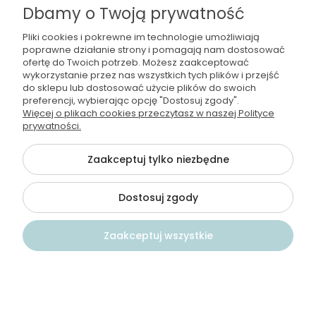
Dbamy o Twoją prywatność
Pliki cookies i pokrewne im technologie umożliwiają
Moje konto
poprawne działanie strony i pomagają nam dostosować
ofertę do Twoich potrzeb. Możesz zaakceptować
Regulamin i polityka
wykorzystanie przez nas wszystkich tych plików i przejść
do sklepu lub dostosować użycie plików do swoich
preferencji, wybierając opcję "Dostosuj zgody".
Płatności i dostawa
Więcej o plikach cookies przeczytasz w naszej Polityce
prywatności.
Informacje
Zaakceptuj tylko niezbędne
Dostosuj zgody
©2026 Wszelkie Prawa Zastrzeżone | Wodamoda
Szablon Flex by
Ecommercy
Zaakceptuj wszystkie
Pokaż pełną wersję strony
})
Kontakt
Szukaj
Konto
Koszyk
Sklep internetowy Shoper Premium