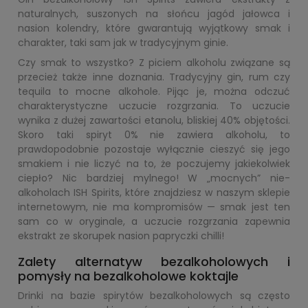
naturalnych, suszonych na słońcu jagód jałowca i
nasion kolendry, które gwarantują wyjątkowy smak i
charakter, taki sam jak w tradycyjnym ginie.
Czy smak to wszystko? Z piciem alkoholu związane są
przecież także inne doznania. Tradycyjny gin, rum czy
tequila to mocne alkohole. Pijąc je, można odczuć
charakterystyczne uczucie rozgrzania. To uczucie
wynika z dużej zawartości etanolu, bliskiej 40% objętości.
Skoro taki spiryt 0% nie zawiera alkoholu, to
prawdopodobnie pozostaje wyłącznie cieszyć się jego
smakiem i nie liczyć na to, że poczujemy jakiekolwiek
ciepło? Nic bardziej mylnego! W „mocnych” nie-
alkoholach ISH Spirits, które znajdziesz w naszym sklepie
internetowym, nie ma kompromisów — smak jest ten
sam co w oryginale, a uczucie rozgrzania zapewnia
ekstrakt ze skorupek nasion papryczki chilli!
Zalety alternatyw bezalkoholowych i
pomysły na bezalkoholowe koktajle
Drinki na bazie spirytów bezalkoholowych są często