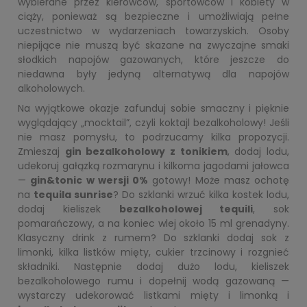
wybierane przez kierowców, sportowców i kobiety w
ciąży, ponieważ są bezpieczne i umożliwiają pełne
uczestnictwo w wydarzeniach towarzyskich. Osoby
niepijące nie muszą być skazane na zwyczajne smaki
słodkich napojów gazowanych, które jeszcze do
niedawna były jedyną alternatywą dla napojów
alkoholowych.
Na wyjątkowe okazje zafunduj sobie smaczny i pięknie
wyglądający „mocktail”, czyli koktajl bezalkoholowy! Jeśli
nie masz pomysłu, to podrzucamy kilka propozycji.
Zmieszaj
gin bezalkoholowy z tonikiem
, dodaj lodu,
udekoruj gałązką rozmarynu i kilkoma jagodami jałowca
—
gin&tonic w wersji 0%
gotowy! Może masz ochotę
na
tequila sunrise
? Do szklanki wrzuć kilka kostek lodu,
dodaj kieliszek
bezalkoholowej tequili
, sok
pomarańczowy, a na koniec wlej około 15 ml grenadyny.
Klasyczny drink z rumem? Do szklanki dodaj sok z
limonki, kilka listków mięty, cukier trzcinowy i rozgnieć
składniki. Następnie dodaj dużo lodu, kieliszek
bezalkoholowego rumu i dopełnij wodą gazowaną —
wystarczy udekorować listkami mięty i limonką i