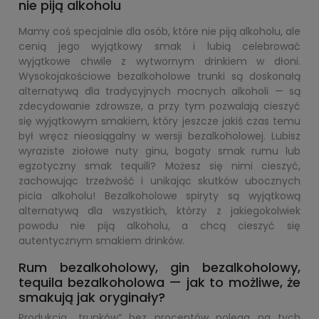
nie piją alkoholu
Mamy coś specjalnie dla osób, które nie piją alkoholu, ale
cenią jego wyjątkowy smak i lubią celebrować
wyjątkowe chwile z wytwornym drinkiem w dłoni.
Wysokojakościowe bezalkoholowe trunki są doskonałą
alternatywą dla tradycyjnych mocnych alkoholi — są
zdecydowanie zdrowsze, a przy tym pozwalają cieszyć
się wyjątkowym smakiem, który jeszcze jakiś czas temu
był wręcz nieosiągalny w wersji bezalkoholowej. Lubisz
wyraziste ziołowe nuty ginu, bogaty smak rumu lub
egzotyczny smak tequili? Możesz się nimi cieszyć,
zachowując trzeźwość i unikając skutków ubocznych
picia alkoholu! Bezalkoholowe spiryty są wyjątkową
alternatywą dla wszystkich, którzy z jakiegokolwiek
powodu nie piją alkoholu, a chcą cieszyć się
autentycznym smakiem drinków.
Rum bezalkoholowy, gin bezalkoholowy,
tequila bezalkoholowa — jak to możliwe, że
smakują jak oryginały?
Produkcja „trunków” bez procentów polega na tych