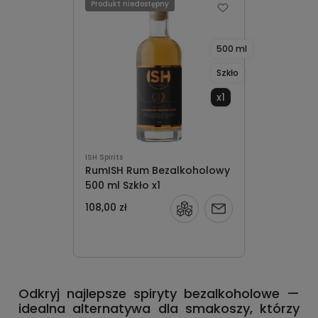
Produkt niedostępny
500 ml
Szkło
x1
ISH Spirits
RumISH Rum Bezalkoholowy
500 ml Szkło x1
108,00 zł
Powiadom
o
dostępności
Odkryj najlepsze spiryty bezalkoholowe —
idealna alternatywa dla smakoszy, którzy