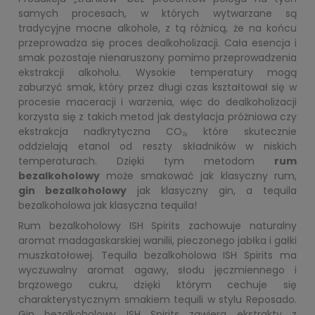
samych procesach, w których wytwarzane są
tradycyjne mocne alkohole, z tą różnicą, że na końcu
przeprowadza się proces dealkoholizacji. Cała esencja i
smak pozostaje nienaruszony pomimo przeprowadzenia
ekstrakcji alkoholu. Wysokie temperatury mogą
zaburzyć smak, który przez długi czas kształtował się w
procesie maceracji i warzenia, więc do dealkoholizacji
korzysta się z takich metod jak destylacja próżniowa czy
ekstrakcja nadkrytyczna CO₂, które skutecznie
oddzielają etanol od reszty składników w niskich
temperaturach. Dzięki tym metodom
rum
bezalkoholowy
może smakować jak klasyczny rum,
gin bezalkoholowy
jak klasyczny gin, a tequila
bezalkoholowa jak klasyczna tequila!
Rum bezalkoholowy ISH Spirits zachowuje naturalny
aromat madagaskarskiej wanilii, pieczonego jabłka i gałki
muszkatołowej. Tequila bezalkoholowa ISH Spirits ma
wyczuwalny aromat agawy, słodu jęczmiennego i
brązowego cukru, dzięki którym cechuje się
charakterystycznym smakiem tequili w stylu Reposado.
Gin bezalkoholowy ISH Spirits zawiera ekstrakty z