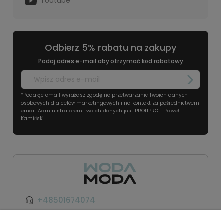
Youtube
Odbierz 5% rabatu na zakupy
Podaj adres e-mail aby otrzymać kod rabatowy
*Podając email wyrażasz zgodę na przetwarzanie Twoich danych
osobowych dla celów marketingowych i na kontakt za pośrednictwem
email. Administratorem Twoich danych jest PROFIPRO - Paweł
Kamiński.
+48501674074
kontakt@wodamoda.pl