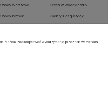
a wody Warszawa
Praca w WodaModa.pl
a wody Poznań
Eventy z degustacją
a wody Wrocław
Współpraca B2B
a wody Gdańsk
Kontakt
zeb. Możesz zaakceptować wykorzystanie przez nas wszystkich
a wody Gdynia
a wody Opole
 wody Szczecin
a wody Katowice
Szablon Flex by
Ecommercy