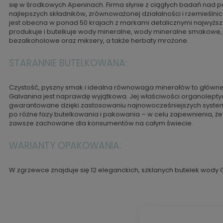
się w środkowych Apeninach. Firma słynie z ciągłych badań nad 
najlepszych składników, zrównoważonej działalności i rzemieślnic
jest obecna w ponad 50 krajach z markami detalicznymi najwyższ
produkuje i butelkuje wody mineralne, wody mineralne smakowe
bezalkoholowe oraz miksery, a także herbaty mrożone.
STARANNIE BUTELKOWANA:
Czystość, pyszny smak i idealna równowaga minerałów to główne 
Galvanina jest naprawdę wyjątkowa. Jej właściwości organolept
gwarantowane dzięki zastosowaniu najnowocześniejszych systemó
po różne fazy butelkowania i pakowania – w celu zapewnienia, że 
zawsze zachowane dla konsumentów na całym świecie.
WARIANTY OPAKOWANIA:
W zgrzewce znajduje się 12 eleganckich, szklanych butelek wody 