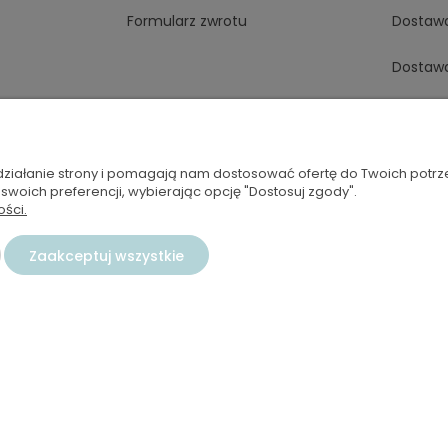
Formularz zwrotu
Dostaw
Dostaw
Dostaw
Dostaw
 działanie strony i pomagają nam dostosować ofertę do Twoich potr
 swoich preferencji, wybierając opcję "Dostosuj zgody".
Dostaw
ości.
Dostaw
Zaakceptuj wszystkie
Dostawa
Dostaw