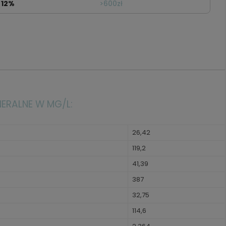
12%
>600zł
NERALNE W MG/L:
26,42
119,2
41,39
387
32,75
114,6