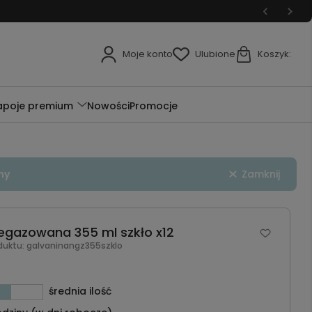
Moje konto
Ulubione
Koszyk:
apoje premium
Nowości
Promocje
ny
Zamknij
egazowana 355 ml szkło x12
duktu:
galvaninangz355szklo
średnia ilość