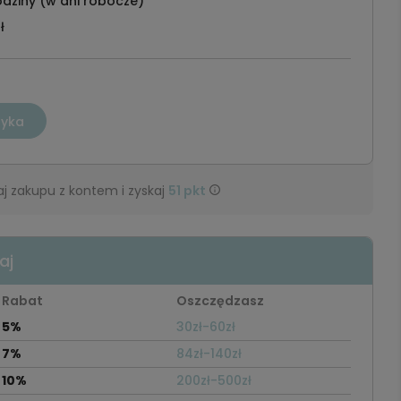
dziny (w dni robocze)
ł
zyka
j zakupu z kontem i zyskaj
51
pkt
aj
Rabat
Oszczędzasz
5%
30zł-60zł
7%
84zł-140zł
10%
200zł-500zł