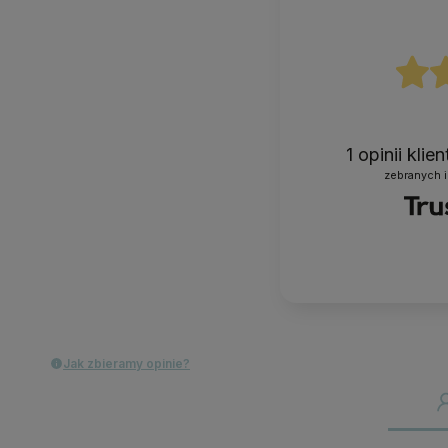
1
opinii klie
zebranych i
Jak zbieramy opinie?