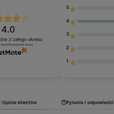
5
4
4.0
3
ntów
z całego okresu
 zweryfikowanych przez
2
1
Opinie klientów
Pytania i odpowiedzi