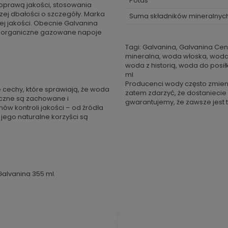
Potas
poprawą jakości, stosowania
zej dbałości o szczegóły. Marka
Suma składników mineralnyc
ej jakości. Obecnie Galvanina
, organiczne gazowane napoje
Tagi: Galvanina, Galvanina Cen
mineralna, woda włoska, woda 
woda z historią, woda do posi
ml
Producenci wody często zmien
cechy, które sprawiają, że woda
zatem zdarzyć, że dostaniecie
yczne są zachowane i
gwarantujemy, że zawsze jest t
w kontroli jakości – od źródła
jego naturalne korzyści są
Galvanina 355 ml.