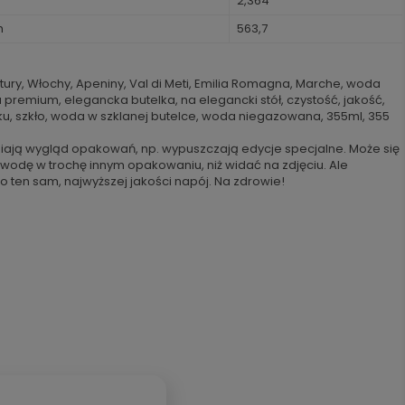
2,364
h
563,7
tury, Włochy, Apeniny, Val di Meti, Emilia Romagna, Marche, woda
premium, elegancka butelka, na elegancki stół, czystość, jakość,
łku, szkło, woda w szklanej butelce, woda niegazowana, 355ml, 355
iają wygląd opakowań, np. wypuszczają edycje specjalne. Może się
 wodę w trochę innym opakowaniu, niż widać na zdjęciu. Ale
o ten sam, najwyższej jakości napój. Na zdrowie!