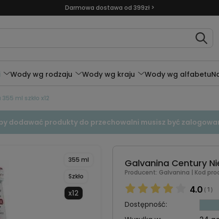
Darmowa dostawa od 399zł >
i
Wody wg rodzaju
Wody wg kraju
Wody wg alfabetu
N
355 ml szkło x12
by dodawać produkty do przechowalni musisz być zalogowa
355 ml
Galvanina Century Ni
Producent:
Galvanina
| Kod pro
Szkło
4.0
1
(
)
x12
Dostępność: