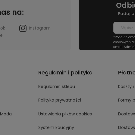
Odbi
nas na:
Podaj a
ook
Instagram
be
*Podając ema
osobowych dl
email. Admini
Regulamin i polityka
Płatn
Regulamin sklepu
Koszty 
Polityka prywatności
Formy p
aModa
Ustawienia plików cookies
Dostaw
System kaucyjny
Dostaw