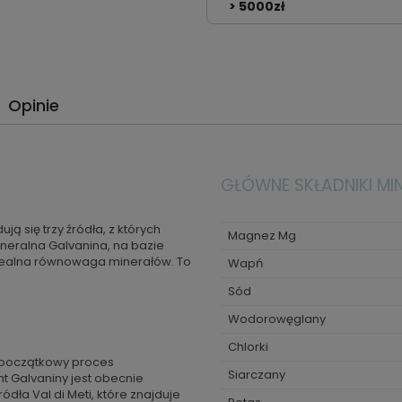
> 5000zł
Opinie
GŁÓWNE SKŁADNIKI MI
ą się trzy źródła, z których
Magnez Mg
neralna Galvanina, na bazie
 idealna równowaga minerałów. To
Wapń
Sód
Wodorowęglany
Chlorki
c początkowy proces
Siarczany
t Galvaniny jest obecnie
dła Val di Meti, które znajduje