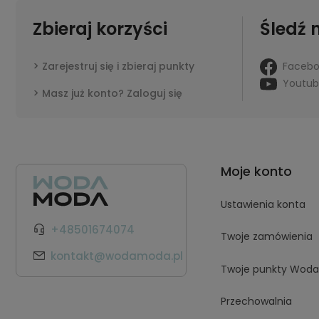
Zbieraj korzyści
Śledź 
Faceb
Zarejestruj się i zbieraj punkty
Youtu
Masz już konto? Zaloguj się
Moje konto
Ustawienia konta
+48501674074
Twoje zamówienia
kontakt@wodamoda.pl
Twoje punkty Wod
Przechowalnia