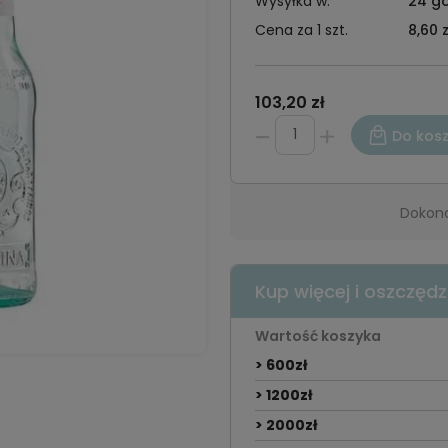
Wysyłka w:
24 go
Cena za 1 szt.
8,60 z
103,20 zł
Do kos
Dokona
Kup więcej i oszczędz
Wartość koszyka
> 600zł
> 1200zł
> 2000zł