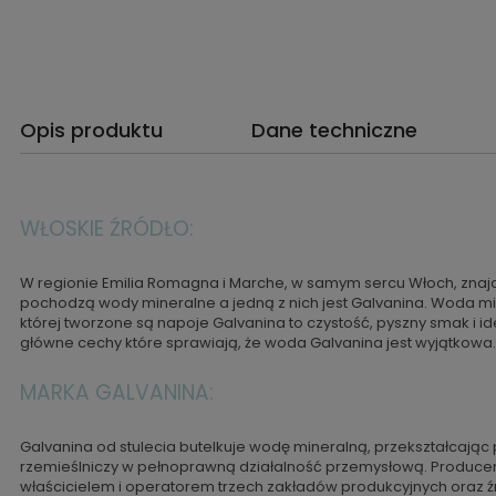
Opis produktu
Dane techniczne
WŁOSKIE ŹRÓDŁO:
W regionie Emilia Romagna i Marche, w samym sercu Włoch, znajduj
pochodzą wody mineralne a jedną z nich jest Galvanina. Woda mi
której tworzone są napoje Galvanina to czystość, pyszny smak i
główne cechy które sprawiają, że woda Galvanina jest wyjątkowa.
MARKA GALVANINA:
Galvanina od stulecia butelkuje wodę mineralną, przekształcają
rzemieślniczy w pełnoprawną działalność przemysłową. Producen
właścicielem i operatorem trzech zakładów produkcyjnych oraz źró