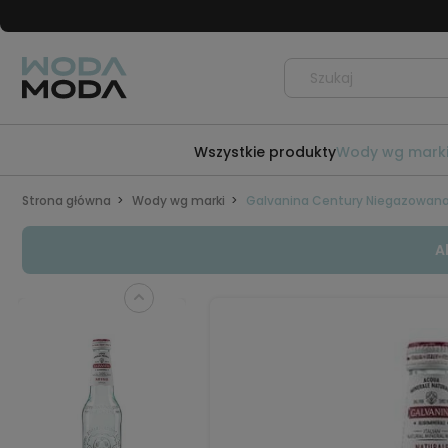
Wszystkie produkty
Wody wg mark
Strona główna
Wody wg marki
Galvanina Century Niegazowana 
A