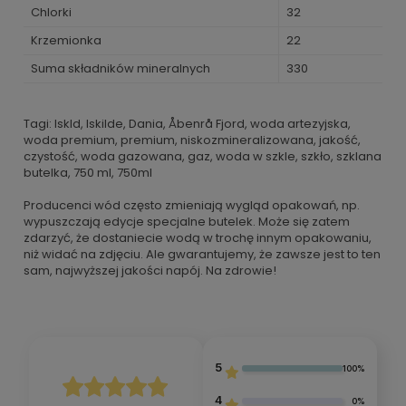
Chlorki
32
Krzemionka
22
Suma składników mineralnych
330
Tagi: Iskld, Iskilde, Dania, Åbenrå Fjord, woda artezyjska,
woda premium, premium, niskozmineralizowana, jakość,
czystość, woda gazowana, gaz, woda w szkle, szkło, szklana
butelka, 750 ml, 750ml
Producenci wód często zmieniają wygląd opakowań, np.
wypuszczają edycje specjalne butelek. Może się zatem
zdarzyć, że dostaniecie wodą w trochę innym opakowaniu,
niż widać na zdjęciu. Ale gwarantujemy, że zawsze jest to ten
sam, najwyższej jakości napój. Na zdrowie!
5
100%
4
0%