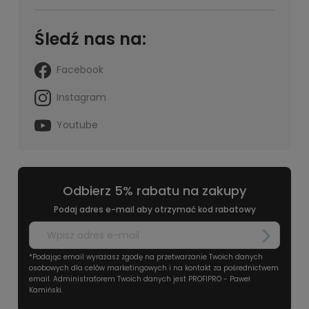
Śledź nas na:
Facebook
Instagram
Youtube
Odbierz 5% rabatu na zakupy
Podaj adres e-mail aby otrzymać kod rabatowy
*Podając email wyrażasz zgodę na przetwarzanie Twoich danych
osobowych dla celów marketingowych i na kontakt za pośrednictwem
email. Administratorem Twoich danych jest PROFIPRO - Paweł
Kamiński.