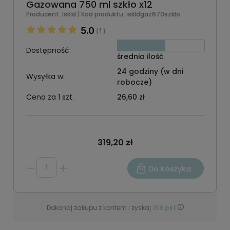
Gazowana 750 ml szkło x12
Producent:
Iskld
| Kod produktu:
iskldgaz670szklo
5.0
1
(
)
Dostępność:
średnia ilość
24 godziny (w dni
Wysyłka w:
robocze)
Cena za 1 szt.
26,60 zł
319,20 zł
Do koszyka
Dokonaj zakupu z kontem i zyskaj
159
pkt