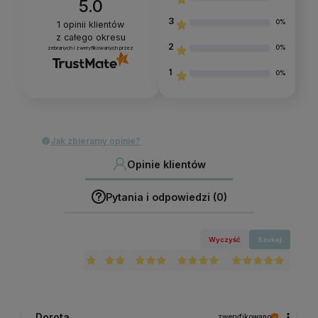
5.0
3
0%
1
opinii klientów
z całego okresu
2
0%
zebranych i zweryfikowanych przez
1
0%
Jak zbieramy opinie?
Opinie klientów
Pytania i odpowiedzi (0)
Wyczyść
Szukaj
Dorota
zweryfikowano