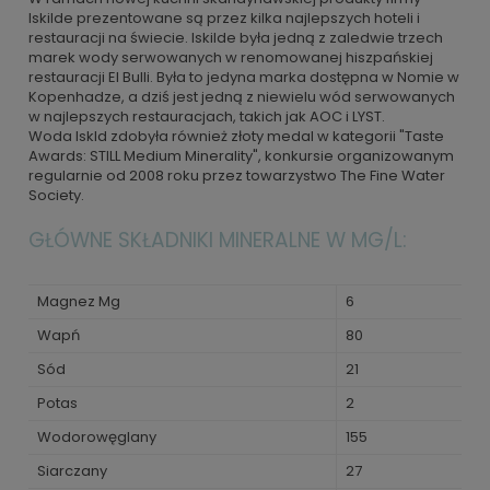
Iskilde prezentowane są przez kilka najlepszych hoteli i
restauracji na świecie. Iskilde była jedną z zaledwie trzech
marek wody serwowanych w renomowanej hiszpańskiej
restauracji El Bulli. Była to jedyna marka dostępna w Nomie w
Kopenhadze, a dziś jest jedną z niewielu wód serwowanych
w najlepszych restauracjach, takich jak AOC i LYST.
Woda Iskld zdobyła również złoty medal w kategorii "Taste
Awards: STILL Medium Minerality", konkursie organizowanym
regularnie od 2008 roku przez towarzystwo The Fine Water
Society.
GŁÓWNE SKŁADNIKI MINERALNE W MG/L:
Magnez Mg
6
Wapń
80
Sód
21
Potas
2
Wodorowęglany
155
Siarczany
27