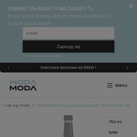
Darmowa dostawa od 399zł >
Wody wg marki
Iskld Woda Artezyjska Gazowana 750 ml szkło x12
750 ml
Szkło