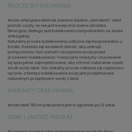
PROCES BUTELKOWANIA:
Woda artezyjska Iskld nie zawiera śladów „ziemskich”. Iskld
jest tak czysty, że nie jest konieczna żadna obróbka
filtracyjna, dlatego jest butelkowany bezpośrednio ze studni
artezyjskiej.
Naturalny proces butelkowania odbywa się bezpośrednio u
źródła. Dokłada się wszelkich starań, aby uniknąć
pompowania i tym samym obciążania wody przed
procesem butelkowania. Tradycyjne maszyny i orurowanie
są specjalnie zaprojektowane, aby chronić naturalnie czysty
smak wody Iskld. Ten unikalny proces odbywa się częściowo
ręcznie, a tempo butelkowania wody jest podyktowane
naturalnym przepływem wody z Iskld.
WARIANTY OPAKOWANIA:
Woda Iskld 750 ml pakowana jest w zgrzewki po 12 sztuk.
SMAK I JAKOŚĆ PREMIUM:
W ramach nowej kuchni skandynawskiej produkty firmy