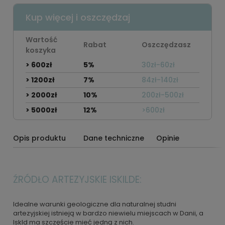
Kup więcej i oszczędzaj
Wartość
Rabat
Oszczędzasz
koszyka
> 600zł
5%
30zł-60zł
> 1200zł
7%
84zł-140zł
> 2000zł
10%
200zł-500zł
> 5000zł
12%
>600zł
Opis produktu
Dane techniczne
Opinie
ŹRÓDŁO ARTEZYJSKIE ISKILDE:
Idealne warunki geologiczne dla naturalnej studni
artezyjskiej istnieją w bardzo niewielu miejscach w Danii, a
Iskld ma szczęście mieć jedną z nich.