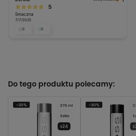
5
Smaczna
7/7/2025
0
0
Do tego produktu polecamy:
-30%
-30%
375 ml
3
Szkło
S
x24
x