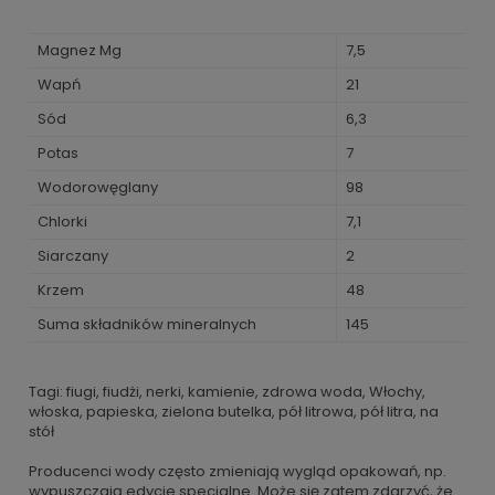
Magnez Mg
7,5
Wapń
21
Sód
6,3
Potas
7
Wodorowęglany
98
Chlorki
7,1
Siarczany
2
Krzem
48
Suma składników mineralnych
145
Tagi: fiugi, fiudżi, nerki, kamienie, zdrowa woda, Włochy,
włoska, papieska, zielona butelka, pół litrowa, pół litra, na
stół
Producenci wody często zmieniają wygląd opakowań, np.
wypuszczają edycje specjalne. Może się zatem zdarzyć, że