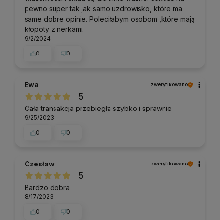
pewno super tak jak samo uzdrowisko, które ma
same dobre opinie. Poleciłabym osobom ,które mają
kłopoty z nerkami.
9/2/2024
0
0
Ewa
zweryfikowano
5
Cała transakcja przebiegła szybko i sprawnie
9/25/2023
0
0
Czesław
zweryfikowano
5
Bardzo dobra
8/17/2023
0
0