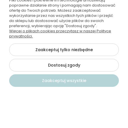
Pliki cookies i pokrewne im technologie umożliwiają
Instagram
poprawne działanie strony i pomagają nam dostosować
ofertę do Twoich potrzeb. Możesz zaakceptować
Youtube
wykorzystanie przez nas wszystkich tych plików i przejść
do sklepu lub dostosować użycie plików do swoich
preferencji, wybierając opcję "Dostosuj zgody".
Więcej o plikach cookies przeczytasz w naszej Polityce
prywatności.
Odbierz 5% rabatu na zakupy
Zaakceptuj tylko niezbędne
Podaj adres e-mail aby otrzymać kod rabatowy
Dostosuj zgody
*Podając email wyrażasz zgodę na przetwarzanie Twoich danych
osobowych dla celów marketingowych i na kontakt za pośrednictwem
email. Administratorem Twoich danych jest PROFIPRO - Paweł
Zaakceptuj wszystkie
Kamiński.
Kontakt
Szukaj
Konto
Koszyk