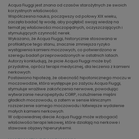
Acqua Fiuggi jest znana od czasów starożytnych ze swoich
korzystnych właściwości.
Współczesna nauka, począwszy od połowy XIX wieku,
zaczęła badać tę wodę, aby pogłębić swoją wiedzę na
temat jej właściwości moczopędnych, oczyszczających i
stymulujących czynność nerek.
Wykazano, że Acqua Fiuggi, historycznie stosowana w
profilaktyce tego stanu, znacznie zmniejsza ryzyko
wystąpienia kamieni moczowych, co potwierdzono w
szeregu badań przeprowadzonych w ostatnich latach.
Autorzy konkludują, że picie Acqua Fiuggi może być
przydatne, oprócz terapii medycznej, dla leczenia z kamieni
nerkowych.
Postawiono hipotezę, że obecność hipotonicznego moczu w
moczowodzie, która występuje po zażyciu Acqua Fiuggi,
stymuluje wrażliwe zakończenia nerwowe, powodując
wytwarzanie neuropeptydu CGRP, rozluźnienie mięśni
gładkich moczowodu, a zatem w sensie klinicznym
rozszerzenie samego moczowodu i łatwiejsze wydalenie
małych kamieni nerkowych.
W odpowiedniej diecie Acqua Fiuggi może wzbogacić
właściwości terapii lekowej, które działają na nerkowe i
stawowe objawy hiperurykemii.