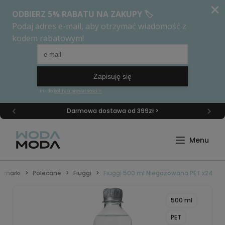
Darmowa dostawa od 399zł >
 marki
Polecane
Fiuggi
Fiuggi 500 ml Niegazowana PET x24
500 ml
PET