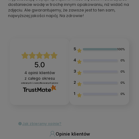
dostaniecie wodę w trochę innym opakowaniu, niż widać na
zdjęciu. Ale gwarantujemy, że zawsze jest to ten sam,
najwyższej jakości napój. Na zdrowie!
5
100%
4
0%
5.0
3
0%
4
opinii klientów
z całego okresu
2
0%
zebranych i zweryfikowanych przez
1
0%
Jak zbieramy opinie?
Opinie klientów