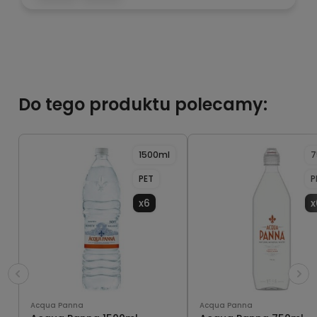
Do tego produktu polecamy:
1500ml
7
PET
P
x6
x
Acqua Panna
Acqua Panna