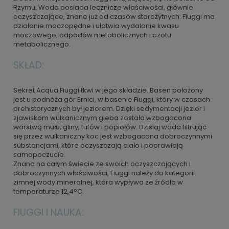
Rzymu. Woda posiada lecznicze właściwości, głównie
oczyszczające, znane już od czasów starożytnych. Fiuggi ma
działanie moczopędne i ułatwia wydalanie kwasu
moczowego, odpadów metabolicznych i azotu
metabolicznego.
SKŁAD:
Sekret Acqua Fiuggi tkwi w jego składzie. Basen położony
jest u podnóża gór Ernici, w basenie Fiuggi, który w czasach
prehistorycznych był jeziorem. Dzięki sedymentacji jezior i
zjawiskom wulkanicznym gleba została wzbogacona
warstwą mułu, gliny, tufów i popiołów. Dzisiaj woda filtrując
się przez wulkaniczny koc jest wzbogacona dobroczynnymi
substancjami, które oczyszczają ciało i poprawiają
samopoczucie.
Znana na całym świecie ze swoich oczyszczających i
dobroczynnych właściwości, Fiuggi należy do kategorii
zimnej wody mineralnej, która wypływa ze źródła w
temperaturze 12,4°C.
FIUGGI I NAUKA: