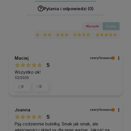
Pytania i odpowiedzi (0)
Wyczyść
Szukaj
Maciej
zweryfikowano
5
Wszystko ok!
1/2/2025
0
0
Joanna
zweryfikowano
5
Piję codziennie butelkę. Smak jak smak, ale
właściwości i skład są dla mnie ważne. Jakość na