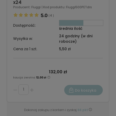
x24
Producent:
Fiuggi
| Kod produktu:
Fiuggi500PETdrs
5.0
4
(
)
Dostępność:
średnia ilość
24 godziny (w dni
Wysyłka w:
robocze)
Cena za 1 szt.
5,50 zł
132,00 zł
kaucja zwrotna
12,00 zł
Do koszyka
Dokonaj zakupu z kontem i zyskaj
66
pkt