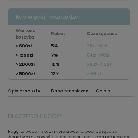
Kup więcej i oszczędzaj
Wartość
Rabat
Oszczędzasz
koszyka
> 600zł
5%
30zł-60zł
> 1200zł
7%
84zł-140zł
> 2000zł
10%
200zł-500zł
> 5000zł
12%
>600zł
Opis produktu
Dane techniczne
Opinie
DLACZEGO FIUGGI?:
Fiuggi to woda niskozmineralizowana, pochodząca ze
źródeł w miejscowości Fiuggi, znajdującej się na południe od